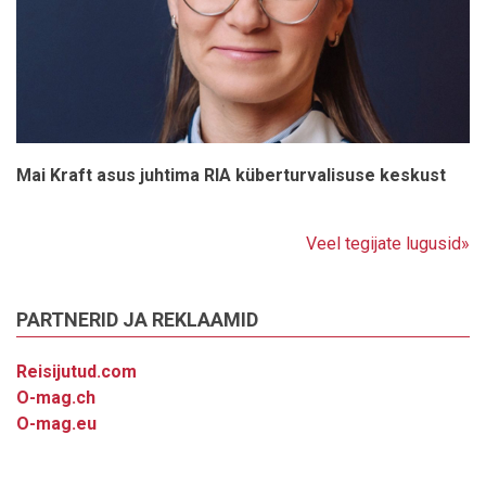
Mai Kraft asus juhtima RIA küberturvalisuse keskust
Veel tegijate lugusid»
PARTNERID JA REKLAAMID
Reisijutud.com
O-mag.ch
O-mag.eu