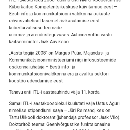
Küberkaitse Kompetentsikeskuse käivitamise eest –
Eesti info ja kommunikatsiooni valdkonna oskuste
rahvusvahelisel tasemel ärakasutamise eest
küberturvalisuse teemade
uurimis- ja arendustegevuses. Auhinna võttis vastu
kaitseminister Jaak Aaviksoo.
„Aasta tegija 2008“ on Margus Püüa, Majandus- ja
Kommunikatsiooniministeeriumi riigi infosüsteemide
osakonna juhataja – Eesti info- ja
kommunikatsioonivaldkonna era ja avaliku sektori
koostöö edendamise eest.
Tänavu anti ITL-i aastaauhindu välja 11. korda.
Samal ITL-i aastakoosolekul kuulutati välja Ustus Aguri
nimelise stipendiumi saaja – Jüri Reimand, kes on
Tartu Ülikooli doktorant (juhendaja professor Jaak Vilo).
Doktoritöö teema: Geenivõrgustike funktsionaalne