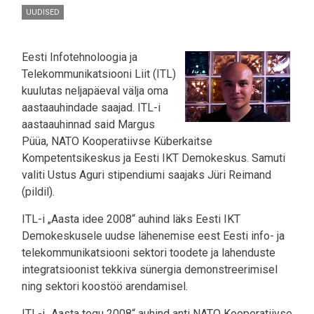
UUDISED
Eesti Infotehnoloogia ja
Telekommunikatsiooni Liit (ITL)
kuulutas neljapäeval välja oma
aastaauhindade saajad. ITL-i
aastaauhinnad said Margus
Püüa, NATO Kooperatiivse Küberkaitse
Kompetentsikeskus ja Eesti IKT Demokeskus. Samuti
valiti Ustus Aguri stipendiumi saajaks Jüri Reimand
(pildil).
ITL-i „Aasta idee 2008“ auhind läks Eesti IKT
Demokeskusele uudse lähenemise eest Eesti info- ja
telekommunikatsiooni sektori toodete ja lahenduste
integratsioonist tekkiva sünergia demonstreerimisel
ning sektori koostöö arendamisel.
ITL-i „Aasta tegu 2008“ auhind anti NATO Kooperatiivse