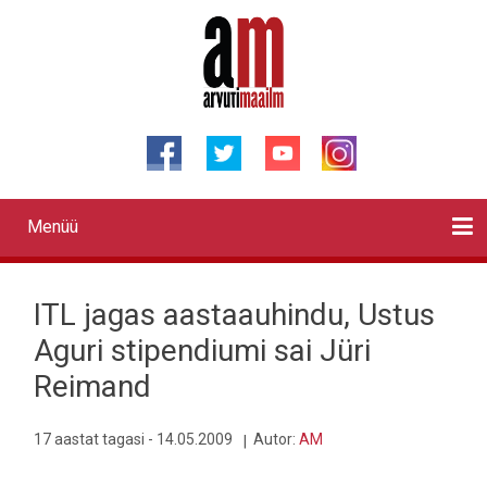
Liigu
edasi
põhisisu
juurde
Menüü
Primary
links
Kontaktid
Reklaam
Videod
Testid
Lahendused
Sõidukid
Arhiiv
English
Otsi
ITL jagas aastaauhindu, Ustus
Aguri stipendiumi sai Jüri
Reimand
17 aastat tagasi - 14.05.2009
Autor:
AM