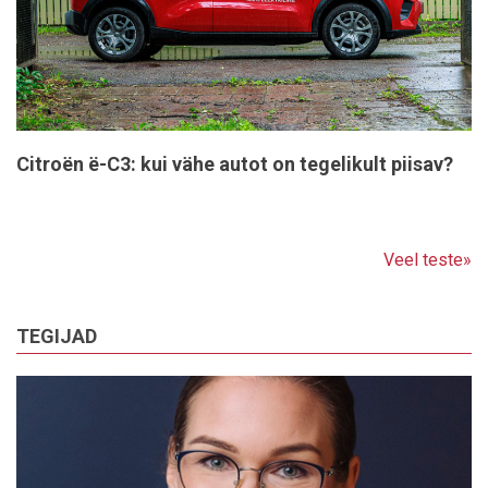
Citroën ë-C3: kui vähe autot on tegelikult piisav?
Veel teste»
TEGIJAD