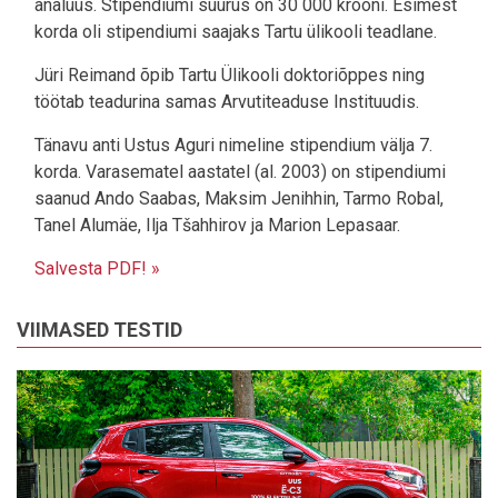
analüüs. Stipendiumi suurus on 30 000 krooni. Esimest
korda oli stipendiumi saajaks Tartu ülikooli teadlane.
Jüri Reimand õpib Tartu Ülikooli doktoriõppes ning
töötab teadurina samas Arvutiteaduse Instituudis.
Tänavu anti Ustus Aguri nimeline stipendium välja 7.
korda. Varasematel aastatel (al. 2003) on stipendiumi
saanud Ando Saabas, Maksim Jenihhin, Tarmo Robal,
Tanel Alumäe, Ilja Tšahhirov ja Marion Lepasaar.
Salvesta PDF! »
VIIMASED TESTID