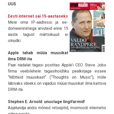
UUS
Eesti internet sai 15-aastaseks
Meie oma IP-aadressi ja .ee-
domeeninimega arvuteid enne 15
aasta tagust märtsikuud ei
olnudki.
Apple tahab müüa muusikat
ilma DRM-ita
Paar nädalat tagasi postitas Apple’i CEO Steve Jobs
firma veebilehele tagasihoidliku pealkirjaga essee
“Mõtteid muusikast“ (“Thoughts on Music“), mille
läbivaks ideeks on vajadus müüa muusikat ilma kaitsva
DRM-ita.
Stephen E. Arnold: unustage lingifarmid!
Asjatundja andis mõned retseptid, mismoodi internetis
silma paista.