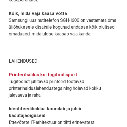
Kõik, mida vaja kaasa võtta
Samsungi uus nutitelefon SGH-i600 on vaatamata oma
üliõhukesele disainile kogunud endasse kõik olulised
omadused, mida üldse kaasas vaja kanda.
LAHENDUSED
Printerihaldus kui tugitoolisport
Tugitoolist juhitavad printerid töötavad
printerihalduslahendustega ning hoiavad kokku
jalavaeva ja raha.
Identiteedihaldus koondab ja juhib
kasutajaõiguseid
Ettevõtete IT-arhitektuur on tihti erinevatest