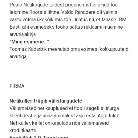
Peale Nõukogude Liidust põgenemist ei olnud töö
leidmine Rootsis lihtne. Valdo Randpere oli valmis
vastu võtma ükskõik mis töö. Juhtus nii, et tänase IBM
Eesti juhi esimeseks tööks sattus reklaami müümine
arvutiajakirja.
"Minu esimene..."
Toomas Kadarbik meenutab oma esimesi kokkupuuteid
arvutiga.
FIRMA
Netikuller trügib välisturgudele
Välismaised netikauplused ei hooli sageli siitnurga
klientidest ega anna võimalust asju osta. Appi tuleb
Netikuller, kellel on kasutada rida välismaiseid
krediitkaarte.
Eesti Web 2.0: Toggl.com