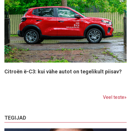
Citroën ë-C3: kui vähe autot on tegelikult piisav?
Veel teste»
TEGIJAD