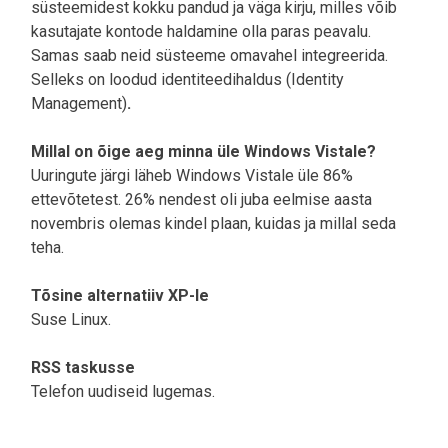
süsteemidest kokku pandud ja väga kirju, milles võib
kasutajate kontode haldamine olla paras peavalu.
Samas saab neid süsteeme omavahel integreerida.
Selleks on loodud identiteedihaldus (Identity
Management)
.
Millal on õige aeg minna üle Windows Vistale?
Uuringute järgi läheb Windows Vistale üle 86%
ettevõtetest. 26% nendest oli juba eelmise aasta
novembris olemas kindel plaan, kuidas ja millal seda
teha.
Tõsine alternatiiv XP-le
Suse Linux.
RSS taskusse
Telefon uudiseid lugemas.