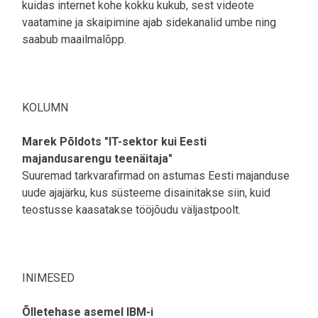
kuidas internet kohe kokku kukub, sest videote
vaatamine ja skaipimine ajab sidekanalid umbe ning
saabub maailmalõpp.
KOLUMN
Marek Põldots "IT-sektor kui Eesti
majandusarengu teenäitaja"
Suuremad tarkvarafirmad on astumas Eesti majanduse
uude ajajärku, kus süsteeme disainitakse siin, kuid
teostusse kaasatakse tööjõudu väljastpoolt.
INIMESED
Õlletehase asemel IBM-i