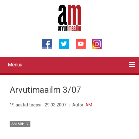
Liigu
edasi
põhisisu
juurde
Menüü
Primary
links
Kontaktid
Reklaam
Videod
Testid
Lahendused
Sõidukid
Arhiiv
English
Otsi
Arvutimaailm 3/07
19 aastat tagasi - 29.03.2007
Autor:
AM
AM ARHIIV