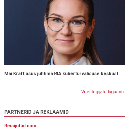
Mai Kraft asus juhtima RIA küberturvalisuse keskust
Veel tegijate lugusid»
PARTNERID JA REKLAAMID
Reisijutud.com