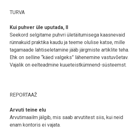
TURVA
Kui puhver üle uputada, II
Seekord selgitame puhvri ületäitumisega kaasnevaid
rünnakuid praktika kaudu ja teeme olulise katse, mille
tagamaade lahtiseletamine jääb järgmiste artiklite teha.
Ehk on selline “käed valgeks” lähenemine vastuvõetav.
Vajalik on eelteadmine kuueteistkümnend-süsteemst.
REPORTAAŽ
Arvuti teine elu
Arvutimaailm jälgib, mis saab arvutitest siis, kui neid
enam kontoris ei vajata.