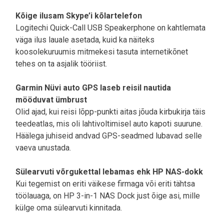
Kõige ilusam Skype’i kõlartelefon
Logitechi Quick-Call USB Speakerphone on kahtlemata
väga ilus lauale asetada, kuid ka näiteks
koosolekuruumis mitmekesi tasuta internetikõnet
tehes on ta asjalik tööriist.
Garmin Nüvi auto GPS laseb reisil nautida
mööduvat ümbrust
Olid ajad, kui reisi lõpp-punkti aitas jõuda kirbukirja täis
teedeatlas, mis oli lahtivoltimisel auto kapoti suurune.
Häälega juhiseid andvad GPS-seadmed lubavad selle
vaeva unustada.
Sülearvuti võrgukettal lebamas ehk HP NAS-dokk
Kui tegemist on eriti väikese firmaga või eriti tähtsa
töölauaga, on HP 3-in-1 NAS Dock just õige asi, mille
külge oma sülearvuti kinnitada.