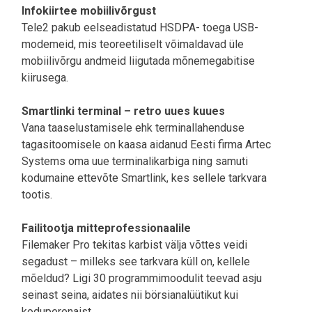
Infokiirtee mobiilivõrgust
Tele2 pakub eelseadistatud HSDPA- toega USB-
modemeid, mis teoreetiliselt võimaldavad üle
mobiilivõrgu andmeid liigutada mõnemegabitise
kiirusega.
Smartlinki terminal – retro uues kuues
Vana taaselustamisele ehk terminallahenduse
tagasitoomisele on kaasa aidanud Eesti firma Artec
Systems oma uue terminalikarbiga ning samuti
kodumaine ettevõte Smartlink, kes sellele tarkvara
tootis.
Failitootja mitteprofessionaalile
Filemaker Pro tekitas karbist välja võttes veidi
segadust – milleks see tarkvara küll on, kellele
mõeldud? Ligi 30 programmimoodulit teevad asju
seinast seina, aidates nii börsianalüütikut kui
koduperenaist.