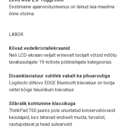
Eestimaine ajaarvestusteenus on läinud laia maailma
õnne otsima.
LABOR
Kõvad vedelkristallekraanid
Neli LCD-ekraani neljalt erinevalt tootjalt võtsid mõõtu
tavakasutajate 19-tolliste pildinäitajate kategoorias.
Disainklaviatuur suhtleb vabalt ka pihuarvutiga
Logitechi diNovo EDGE Bluetooth klaviatuur on tootja
väitel kõige täiuslikum klaviatuur.
Sõbralik kohtumine klassikuga
ThinkPad T60 juures pole unustatud konservatiivseid
kasutajaid, kes tahavad endiselt musta, turvalist,
vastupidavat ja head sülearvutit.