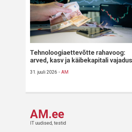
Tehnoloogiaettevõtte rahavoog:
arved, kasv ja käibekapitali vajadu
31. juuli 2026
-
AM
AM.ee
IT uudised, testid