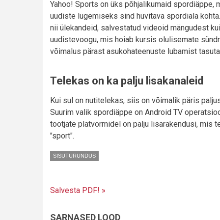
Yahoo! Sports on üks põhjalikumaid spordiäppe, m
uudiste lugemiseks sind huvitava spordiala kohta
nii ülekandeid, salvestatud videoid mängudest k
uudistevoogu, mis hoiab kursis olulisemate sü
võimalus pärast asukohateenuste lubamist tasuta
Telekas on ka palju lisakanaleid
Kui sul on nutitelekas, siis on võimalik päris palj
Suurim valik spordiäppe on Android TV operatsioon
tootjate platvormidel on palju lisarakendusi, mis
"sport".
SISUTURUNDUS
Salvesta PDF! »
SARNASED LOOD