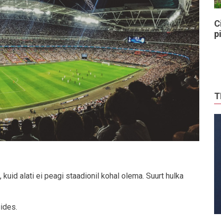
C
p
T
 kuid alati ei peagi staadionil kohal olema. Suurt hulka
gides.