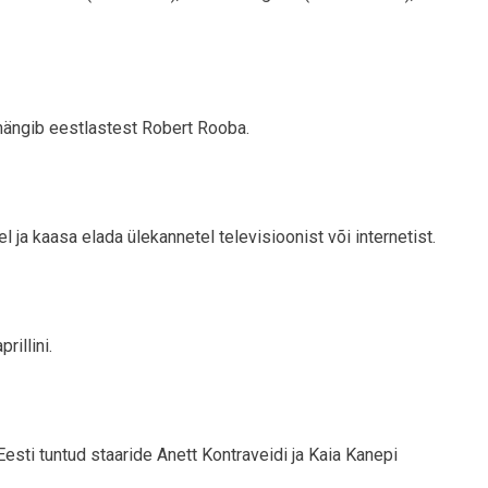
mängib eestlastest Robert Rooba.
 ja kaasa elada ülekannetel televisioonist või internetist.
rillini.
esti tuntud staaride Anett Kontraveidi ja Kaia Kanepi