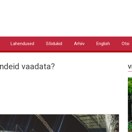
Lahendused
Sõidukid
Arhiiv
English
Otsi
andeid vaadata?
V