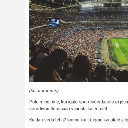
(Sisuturundus)
Pole mingi ime, kui igale spordivõistlusele ei jõua,
spordivõistlusi saab vaadata ka eemalt.
Kuidas seda teha? loomulikult õigeid kanaleid jäl