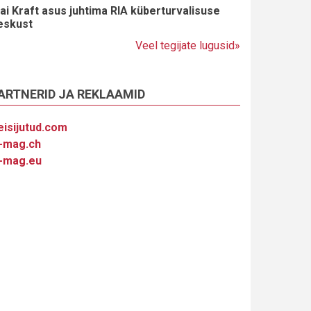
ai Kraft asus juhtima RIA küberturvalisuse
eskust
Veel tegijate lugusid»
ARTNERID JA REKLAAMID
eisijutud.com
-mag.ch
-mag.eu