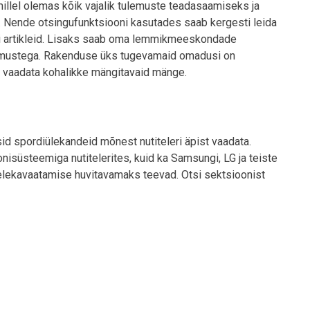
illel olemas kõik vajalik tulemuste teadasaamiseks ja
. Nende otsingufunktsiooni kasutades saab kergesti leida
ui artikleid. Lisaks saab oma lemmikmeeskondade
ndmustega. Rakenduse üks tugevamaid omadusi on
 vaadata kohalikke mängitavaid mänge.
usid spordiülekandeid mõnest nutiteleri äpist vaadata.
isüsteemiga nutitelerites, kuid ka Samsungi, LG ja teiste
 telekavaatamise huvitavamaks teevad. Otsi sektsioonist