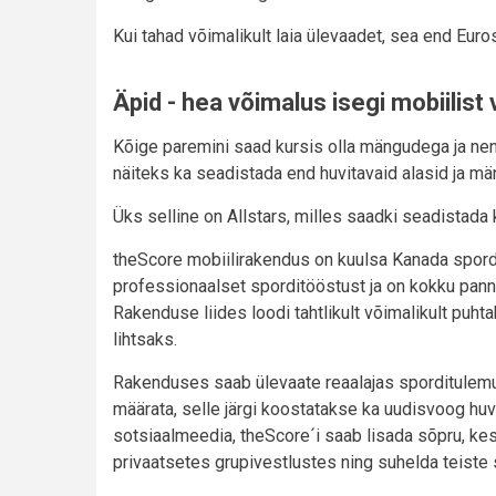
Kui tahad võimalikult laia ülevaadet, sea end Euros
Äpid - hea võimalus isegi mobiilist
Kõige paremini saad kursis olla mängudega ja n
näiteks ka seadistada end huvitavaid alasid ja mä
Üks selline on Allstars, milles saadki seadistada 
theScore mobiilirakendus on kuulsa Kanada spor
professionaalset sporditööstust ja on kokku pann
Rakenduse liides loodi tahtlikult võimalikult puhta
lihtsaks.
Rakenduses saab ülevaate reaalajas sporditulem
määrata, selle järgi koostatakse ka uudisvoog huv
sotsiaalmeedia, theScore´i saab lisada sõpru, ke
privaatsetes grupivestlustes ning suhelda teiste