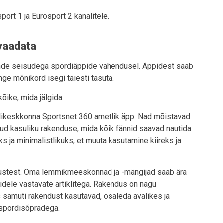
port 1 ja Eurosport 2 kanalitele.
 vaadata
ende seisudega spordiäppide vahendusel. Äppidest saab
nge mõnikord isegi täiesti tasuta.
kõike, mida jälgida.
dikeskkonna Sportsnet 360 ametlik äpp. Nad mõistavad
ud kasuliku rakenduse, mida kõik fännid saavad nautida.
ks ja minimalistlikuks, et muuta kasutamine kiireks ja
ustest. Oma lemmikmeeskonnad ja -mängijad saab ära
idele vastavate artiklitega. Rakendus on nagu
s samuti rakendust kasutavad, osaleda avalikes ja
 spordisõpradega.