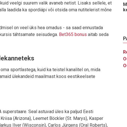
 kuid veelgi suurem valik avaneb netist. Lisaks sellele, et
M
lla laadida ka spordiäpi või otsida oma nutitelerist mõne
k
hoidmisel on veel üks hea omadus - sa saad ennustada
 kursis tähtsamate seisudega.
Bet365 bonus
aitab seda
P
R
ülekanneteks
O
O
oma sportlastega, kuid ka teistel kanalitel on, mida
samaid ülekandeid maailmast koos eestikeelsete
 superstaare. Seal astuvad üles ka paljud Eesti
 Kriisa (Arizona), Leemet Böckler (St. Marys), Kasper
Markus Ilver (Wisconsin), Carlos Jürgens (Oral Roberts),