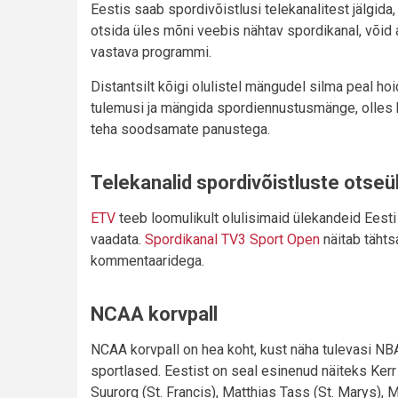
Eestis saab spordivõistlusi telekanalitest jälgida,
otsida üles mõni veebis nähtav spordikanal, võid a
vastava programmi.
Distantsilt kõigi olulistel mängudel silma peal 
tulemusi ja mängida spordiennustusmänge, olles
teha soodsamate panustega.
Telekanalid spordivõistluste otse
ETV
teeb loomulikult olulisimaid ülekandeid Eesti 
vaadata.
Spordikanal TV3 Sport Open
näitab täht
kommentaaridega.
NCAA korvpall
NCAA korvpall on hea koht, kust näha tulevasi NBA
sportlased. Eestist on seal esinenud näiteks Kerr
Suurorg (St. Francis), Matthias Tass (St. Marys), 