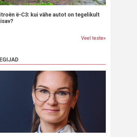
itroën ë-C3: kui vähe autot on tegelikult
iisav?
Veel teste»
EGIJAD