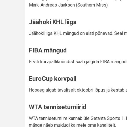
Mark-Andreas Jaakson (Southern Miss).
Jäähoki KHL liiga
Jäähokiliiga KHL mängud on alati põnevad. Seal 
FIBA mängud
Eesti korvpallikoondist saab jälgida FIBA mängudel
EuroCup korvpall
Hooaeg algab tavaliselt oktoobri lõpus ja kestab ap
WTA tenniseturniirid
WTA tenniseturniire kannab üle Setanta Sports 1. E
mänge näeb muidugi ka meie oma kanalitelt.