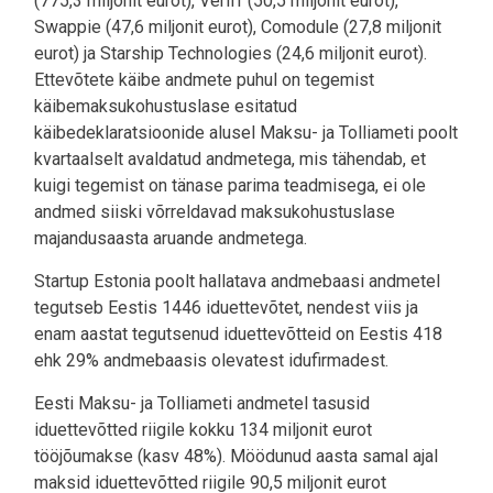
(775,3 miljonit eurot), Veriff (50,5 miljonit eurot),
Swappie (47,6 miljonit eurot), Comodule (27,8 miljonit
eurot) ja Starship Technologies (24,6 miljonit eurot).
Ettevõtete käibe andmete puhul on tegemist
käibemaksukohustuslase esitatud
käibedeklaratsioonide alusel Maksu- ja Tolliameti poolt
kvartaalselt avaldatud andmetega, mis tähendab, et
kuigi tegemist on tänase parima teadmisega, ei ole
andmed siiski võrreldavad maksukohustuslase
majandusaasta aruande andmetega.
Startup Estonia poolt hallatava andmebaasi andmetel
tegutseb Eestis 1446 iduettevõtet, nendest viis ja
enam aastat tegutsenud iduettevõtteid on Eestis 418
ehk 29% andmebaasis olevatest idufirmadest.
Eesti Maksu- ja Tolliameti andmetel tasusid
iduettevõtted riigile kokku 134 miljonit eurot
tööjõumakse (kasv 48%). Möödunud aasta samal ajal
maksid iduettevõtted riigile 90,5 miljonit eurot