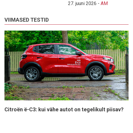
27. juuni 2026
-
AM
VIIMASED TESTID
Citroën ë-C3: kui vähe autot on tegelikult piisav?