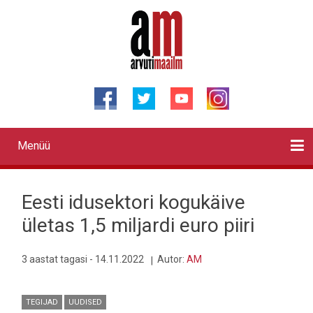
Liigu
edasi
põhisisu
juurde
Menüü
Primary
links
Kontaktid
Reklaam
Videod
Testid
Lahendused
Sõidukid
Arhiiv
English
Otsi
Eesti idusektori kogukäive
ületas 1,5 miljardi euro piiri
3 aastat tagasi - 14.11.2022
Autor:
AM
TEGIJAD
UUDISED