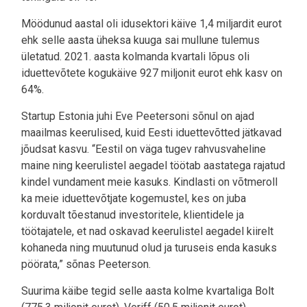
Möödunud aastal oli idusektori käive 1,4 miljardit eurot
ehk selle aasta üheksa kuuga sai mullune tulemus
ületatud. 2021. aasta kolmanda kvartali lõpus oli
iduettevõtete kogukäive 927 miljonit eurot ehk kasv on
64%.
Startup Estonia juhi Eve Peetersoni sõnul on ajad
maailmas keerulised, kuid Eesti iduettevõtted jätkavad
jõudsat kasvu. “Eestil on väga tugev rahvusvaheline
maine ning keerulistel aegadel töötab aastatega rajatud
kindel vundament meie kasuks. Kindlasti on võtmeroll
ka meie iduettevõtjate kogemustel, kes on juba
korduvalt tõestanud investoritele, klientidele ja
töötajatele, et nad oskavad keerulistel aegadel kiirelt
kohaneda ning muutunud olud ja turuseis enda kasuks
pöörata,” sõnas Peeterson.
Suurima käibe tegid selle aasta kolme kvartaliga Bolt