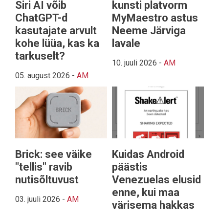
Siri AI võib
kunsti platvorm
ChatGPT-d
MyMaestro astus
kasutajate arvult
Neeme Järviga
kohe lüüa, kas ka
lavale
tarkuselt?
10. juuli 2026
-
AM
05. august 2026
-
AM
Brick: see väike
Kuidas Android
"tellis" ravib
päästis
nutisõltuvust
Venezuelas elusid
enne, kui maa
03. juuli 2026
-
AM
värisema hakkas