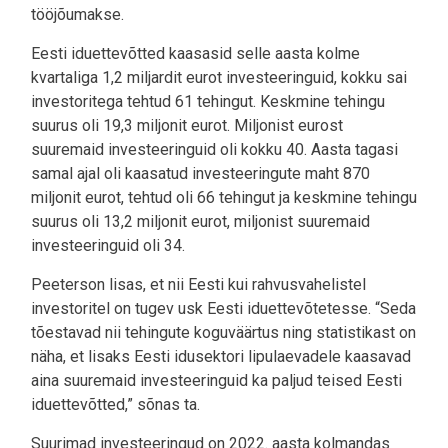
tööjõumakse.
Eesti iduettevõtted kaasasid selle aasta kolme
kvartaliga 1,2 miljardit eurot investeeringuid, kokku sai
investoritega tehtud 61 tehingut. Keskmine tehingu
suurus oli 19,3 miljonit eurot. Miljonist eurost
suuremaid investeeringuid oli kokku 40. Aasta tagasi
samal ajal oli kaasatud investeeringute maht 870
miljonit eurot, tehtud oli 66 tehingut ja keskmine tehingu
suurus oli 13,2 miljonit eurot, miljonist suuremaid
investeeringuid oli 34.
Peeterson lisas, et nii Eesti kui rahvusvahelistel
investoritel on tugev usk Eesti iduettevõtetesse. “Seda
tõestavad nii tehingute koguväärtus ning statistikast on
näha, et lisaks Eesti idusektori lipulaevadele kaasavad
aina suuremaid investeeringuid ka paljud teised Eesti
iduettevõtted,” sõnas ta.
Suurimad investeeringud on 2022. aasta kolmandas