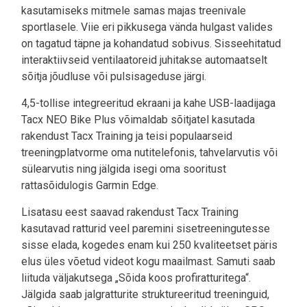
kasutamiseks mitmele samas majas treenivale
sportlasele. Viie eri pikkusega vända hulgast valides
on tagatud täpne ja kohandatud sobivus. Sisseehitatud
interaktiivseid ventilaatoreid juhitakse automaatselt
sõitja jõudluse või pulsisageduse järgi.
4,5-tollise integreeritud ekraani ja kahe USB-laadijaga
Tacx NEO Bike Plus võimaldab sõitjatel kasutada
rakendust Tacx Training ja teisi populaarseid
treeningplatvorme oma nutitelefonis, tahvelarvutis või
sülearvutis ning jälgida isegi oma sooritust
rattasõidulogis Garmin Edge.
Lisatasu eest saavad rakendust Tacx Training
kasutavad ratturid veel paremini sisetreeningutesse
sisse elada, kogedes enam kui 250 kvaliteetset päris
elus üles võetud videot kogu maailmast. Samuti saab
liituda väljakutsega „Sõida koos profiratturitega“.
Jälgida saab jalgratturite struktureeritud treeninguid,