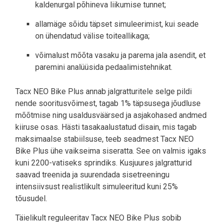
kaldenurgal põhineva liikumise tunnet;
allamäge sõidu täpset simuleerimist, kui seade
on ühendatud välise toiteallikaga;
võimalust mõõta vasaku ja parema jala asendit, et
paremini analüüsida pedaalimistehnikat.
Tacx NEO Bike Plus annab jalgratturitele selge pildi
nende sooritusvõimest, tagab 1% täpsusega jõudluse
mõõtmise ning usaldusväärsed ja asjakohased andmed
kiiruse osas. Hästi tasakaalustatud disain, mis tagab
maksimaalse stabiilsuse, teeb seadmest Tacx NEO
Bike Plus ühe vaikseima siseratta. See on valmis igaks
kuni 2200-vatiseks sprindiks. Kusjuures jalgratturid
saavad treenida ja suurendada sisetreeningu
intensiivsust realistlikult simuleeritud kuni 25%
tõusudel.
Täielikult reguleeritav Tacx NEO Bike Plus sobib