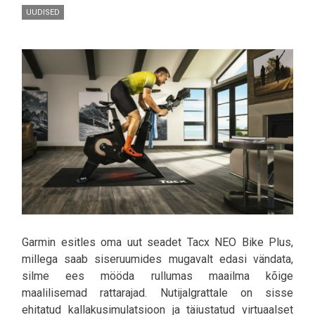
UUDISED
Pilt
Garmin esitles oma uut seadet Tacx NEO Bike Plus,
millega saab siseruumides mugavalt edasi vändata,
silme ees mööda rullumas maailma kõige
maalilisemad rattarajad. Nutijalgrattale on sisse
ehitatud kallakusimulatsioon ja täiustatud virtuaalset