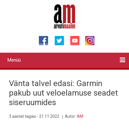
Liigu
edasi
põhisisu
juurde
Menüü
Primary
links
Kontaktid
Reklaam
Videod
Testid
Lahendused
Sõidukid
Arhiiv
English
Otsi
Vänta talvel edasi: Garmin
pakub uut veloelamuse seadet
siseruumides
3 aastat tagasi - 21.11.2022
Autor:
AM