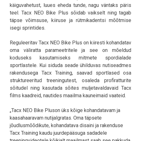
käiguvahetust, luues eheda tunde, nagu väntaks päris
teel. Tacx NEO Bike Plus sõidab vaikselt ning tagab
täpse võimsuse, kiiruse ja rütmikadentsi mõõtmise
isegi sprintides.
Reguleeritav Tacx NEO Bike Plus on kiiresti kohandatav
oma väliratta parameetritele ja see on mõeldud
koduseks kasutamiseks mitmete spordialade
sportlastele. Kui siduda seade ühilduvas nutiseadmes
rakendusega Tacx Training, saavad sportlased osa
struktureeritud treeningutest, osaleda profiratturite
sõitudel ning kasutada sõites muljetavaldavaid Tacx
films kaadreid, nautides maailma kauneimaid vaateid.
„Tacx NEO Bike Pluson üks kõige kohandatavam ja
kaasahaaravam nutijalgratas. Oma täpsete
jõudlusmõõdikute, kohandatava disaini ja rakenduse
Tacx Training kaudu juurdepääsuga sadadele
treeningvideotele kõikjalt maailmast saab see pakkuda