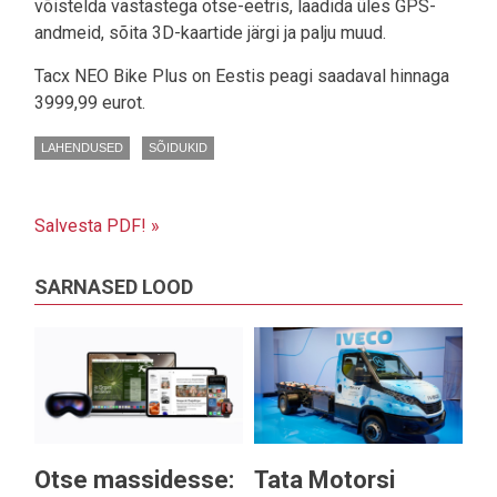
võistelda vastastega otse-eetris, laadida üles GPS-
andmeid, sõita 3D-kaartide järgi ja palju muud.
Tacx NEO Bike Plus on Eestis peagi saadaval hinnaga
3999,99 eurot.
LAHENDUSED
SÕIDUKID
Salvesta PDF! »
SARNASED LOOD
Otse massidesse:
Tata Motorsi