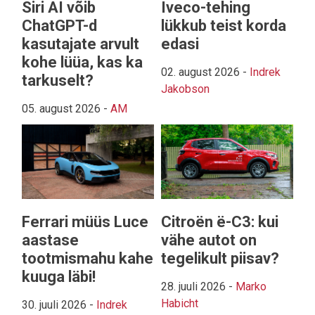
Siri AI võib
Iveco-tehing
ChatGPT-d
lükkub teist korda
kasutajate arvult
edasi
kohe lüüa, kas ka
02. august 2026
-
Indrek
tarkuselt?
Jakobson
05. august 2026
-
AM
Ferrari müüs Luce
Citroën ë-C3: kui
aastase
vähe autot on
tootmismahu kahe
tegelikult piisav?
kuuga läbi!
28. juuli 2026
-
Marko
Habicht
30. juuli 2026
-
Indrek