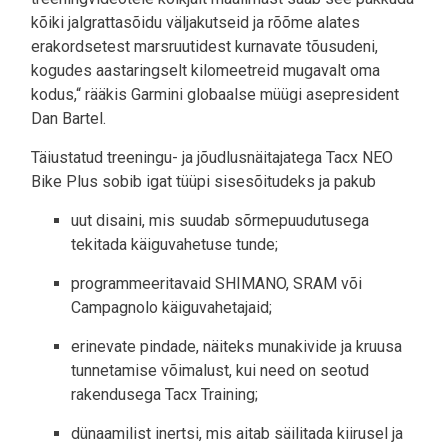
kõiki jalgrattasõidu väljakutseid ja rõõme alates
erakordsetest marsruutidest kurnavate tõusudeni,
kogudes aastaringselt kilomeetreid mugavalt oma
kodus,“ rääkis Garmini globaalse müügi asepresident
Dan Bartel.
Täiustatud treeningu- ja jõudlusnäitajatega Tacx NEO
Bike Plus sobib igat tüüpi sisesõitudeks ja pakub
uut disaini, mis suudab sõrmepuudutusega
tekitada käiguvahetuse tunde;
programmeeritavaid SHIMANO, SRAM või
Campagnolo käiguvahetajaid;
erinevate pindade, näiteks munakivide ja kruusa
tunnetamise võimalust, kui need on seotud
rakendusega Tacx Training;
dünaamilist inertsi, mis aitab säilitada kiirusel ja