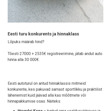
Eesti turu konkurents ja hinnaklass
Lõpuks määrab hind?
Tõesti 27000 + 2535€ registreerimine, jätab andut auto
hinna alla 30 000€.
Eesti autoturul on antud hinnaklassis mitmeid
konkurente, kes pakuvad sarnast sportlikku ja praktilist
lähenemist kuid jäävad alla kas mõõtmete või
hinnapakkumise osas. Näiteks:
Hyundai Kona
– tuntud oma usaldusväärsuse ja