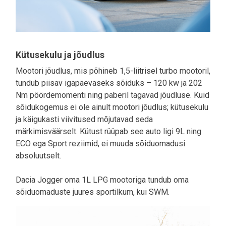
Kütusekulu ja jõudlus
Mootori jõudlus, mis põhineb 1,5-liitrisel turbo mootoril,
tundub piisav igapäevaseks sõiduks – 120 kw ja 202
Nm pöördemomenti ning paberil tagavad jõudluse. Kuid
sõidukogemus ei ole ainult mootori jõudlus; kütusekulu
ja käigukasti viivitused mõjutavad seda
märkimisväärselt. Kütust rüüpab see auto ligi 9L ning
ECO ega Sport reziimid, ei muuda sõiduomadusi
absoluutselt.
Dacia Jogger oma 1L LPG mootoriga tundub oma
sõiduomaduste juures sportilkum, kui SWM.