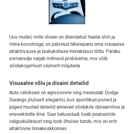
Uus mudel, mille disain on ühendatud Itaalia stiili ja
Hiina koostööga, on pälvinud tähelepanu oma visuaalse
atraktiivsuse ja taskukohase hinnaklassi tõttu. Paraku
esmamulje varjab mitmeid probleeme, mis võib
sõidukogemust oluliselt mõjutada.
Visuaalne võlu ja disaini detailid
Auto välidisain on agressiivne ning meenutab Dodge
Durango jõuliselt elegantsi, kus sportlikud jooned ja
julged mustad detailid annavad sõidukile dünaamilise ja
enesekindla ilme. Suur katuseluuk lisab pearuumile
valgusküllasust ning loob õhulise tunde, mis on eriti
atraktiivne linnakeskkonnas.