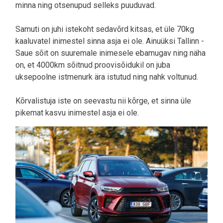
minna ning otsenupud selleks puuduvad.
Samuti on juhi istekoht sedavõrd kitsas, et üle 70kg
kaaluvatel inimestel sinna asja ei ole. Ainuüksi Tallinn -
Saue sõit on suuremale inimesele ebamugav ning näha
on, et 4000km sõitnud proovisõidukil on juba
uksepoolne istmenurk ära istutud ning nahk voltunud.
Kõrvalistuja iste on seevastu nii kõrge, et sinna üle
pikemat kasvu inimestel asja ei ole.