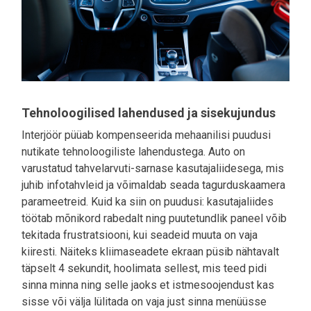
Tehnoloogilised lahendused ja sisekujundus
Interjöör püüab kompenseerida mehaanilisi puudusi
nutikate tehnoloogiliste lahendustega. Auto on
varustatud tahvelarvuti-sarnase kasutajaliidesega, mis
juhib infotahvleid ja võimaldab seada tagurduskaamera
parameetreid. Kuid ka siin on puudusi: kasutajaliides
töötab mõnikord rabedalt ning puutetundlik paneel võib
tekitada frustratsiooni, kui seadeid muuta on vaja
kiiresti. Näiteks kliimaseadete ekraan püsib nähtavalt
täpselt 4 sekundit, hoolimata sellest, mis teed pidi
sinna minna ning selle jaoks et istmesoojendust kas
sisse või välja lülitada on vaja just sinna menüüsse