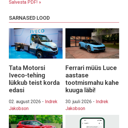
Salvesta PDF! »
SARNASED LOOD
Tata Motorsi
Ferrari müüs Luce
Iveco-tehing
aastase
lükkub teist korda
tootmismahu kahe
edasi
kuuga läbi!
02. august 2026
-
Indrek
30. juuli 2026
-
Indrek
Jakobson
Jakobson