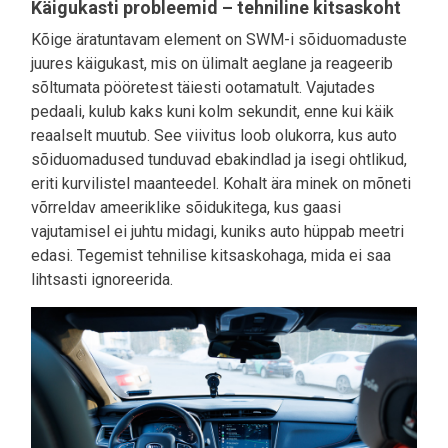
Käigukasti probleemid – tehniline kitsaskoht
Kõige äratuntavam element on SWM-i sõiduomaduste
juures käigukast, mis on ülimalt aeglane ja reageerib
sõltumata pööretest täiesti ootamatult. Vajutades
pedaali, kulub kaks kuni kolm sekundit, enne kui käik
reaalselt muutub. See viivitus loob olukorra, kus auto
sõiduomadused tunduvad ebakindlad ja isegi ohtlikud,
eriti kurvilistel maanteedel. Kohalt ära minek on mõneti
võrreldav ameeriklike sõidukitega, kus gaasi
vajutamisel ei juhtu midagi, kuniks auto hüppab meetri
edasi. Tegemist tehnilise kitsaskohaga, mida ei saa
lihtsasti ignoreerida.