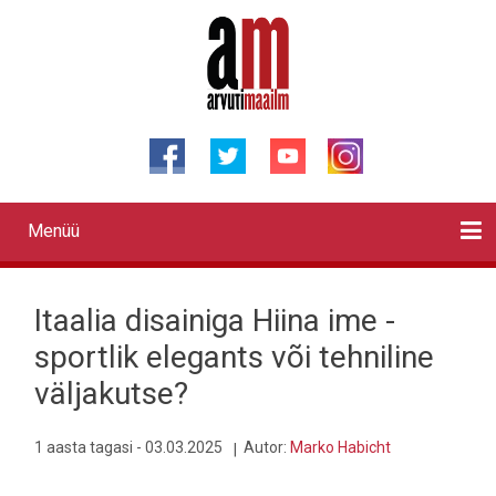
Liigu
edasi
põhisisu
juurde
Menüü
Primary
links
Kontaktid
Reklaam
Videod
Testid
Lahendused
Sõidukid
Arhiiv
English
Otsi
Itaalia disainiga Hiina ime -
sportlik elegants või tehniline
väljakutse?
1 aasta tagasi - 03.03.2025
Autor:
Marko Habicht