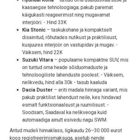
kaasaegse tehnoloogiaga; pakub paremat
käigukasti reageerimist ning mugavamat
interjööri. - Hind 33K
Kia Stonic
– taskukohane ja kompaktselt
disainitud, rõhutades nutikust ja praktilisust,
kusjuures interjöör on vastupidav ja mugav. -
Väiksem, hind 22K
Suzuki Vitara
– populaarne kompaktne SUV, mis
on tuntud oma heade sõiduomaduste ja
tehnoloogiliste lahenduste poolest. - Väiksem,
nelikvedu, hind alla 30k - tasub kaaluda
Dacia Duster
– eriti madala hinnaga variant, mis
pakub praktilist lahendust neile, kes hindavad
esmalt funktsionaalsust ja ruumilisust. -
Soodsam, Saadaval ka nelikveoga kuid
automaadiga ainult esivedu nagu SWM.
Antud mudeli hinnaklass, ligikaudu 26–30 000 eurot
koos registreerimismaksuga, asetub nende