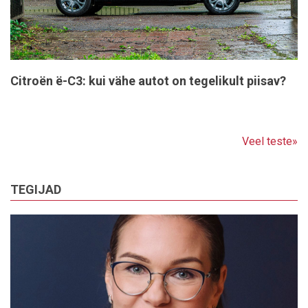
Citroën ë-C3: kui vähe autot on tegelikult piisav?
Veel teste»
TEGIJAD