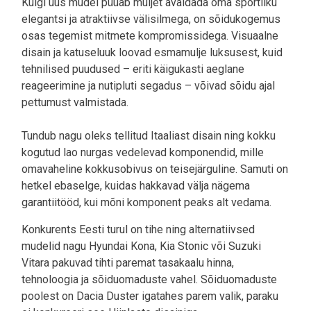
Kuigi uus mudel püüab muljet avaldada oma sportliku
elegantsi ja atraktiivse välisilmega, on sõidukogemus
osas tegemist mitmete kompromissidega. Visuaalne
disain ja katuseluuk loovad esmamulje luksusest, kuid
tehnilised puudused – eriti käigukasti aeglane
reageerimine ja nutipluti segadus – võivad sõidu ajal
pettumust valmistada.
Tundub nagu oleks tellitud Itaaliast disain ning kokku
kogutud lao nurgas vedelevad komponendid, mille
omavaheline kokkusobivus on teisejärguline. Samuti on
hetkel ebaselge, kuidas hakkavad välja nägema
garantiitööd, kui mõni komponent peaks alt vedama.
Konkurents Eesti turul on tihe ning alternatiivsed
mudelid nagu Hyundai Kona, Kia Stonic või Suzuki
Vitara pakuvad tihti paremat tasakaalu hinna,
tehnoloogia ja sõiduomaduste vahel. Sõiduomaduste
poolest on Dacia Duster igatahes parem valik, paraku