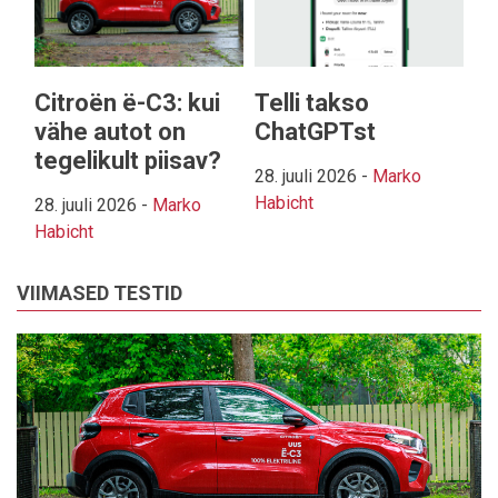
Citroën ë-C3: kui
Telli takso
vähe autot on
ChatGPTst
tegelikult piisav?
28. juuli 2026
-
Marko
Habicht
28. juuli 2026
-
Marko
Habicht
VIIMASED TESTID