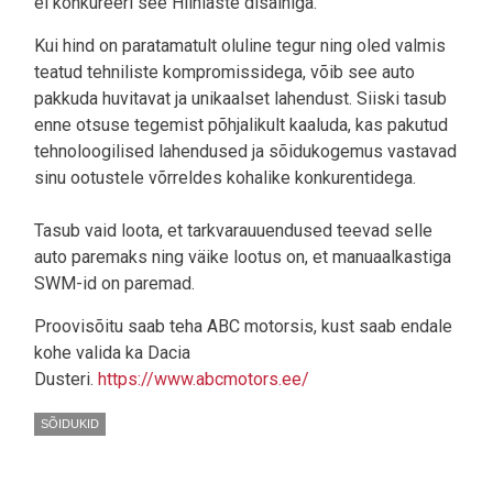
ei konkureeri see Hiinlaste disainiga.
Kui hind on paratamatult oluline tegur ning oled valmis
teatud tehniliste kompromissidega, võib see auto
pakkuda huvitavat ja unikaalset lahendust. Siiski tasub
enne otsuse tegemist põhjalikult kaaluda, kas pakutud
tehnoloogilised lahendused ja sõidukogemus vastavad
sinu ootustele võrreldes kohalike konkurentidega.
Tasub vaid loota, et tarkvarauuendused teevad selle
auto paremaks ning väike lootus on, et manuaalkastiga
SWM-id on paremad.
Proovisõitu saab teha ABC motorsis, kust saab endale
kohe valida ka Dacia
Dusteri.
https://www.abcmotors.ee/
SÕIDUKID