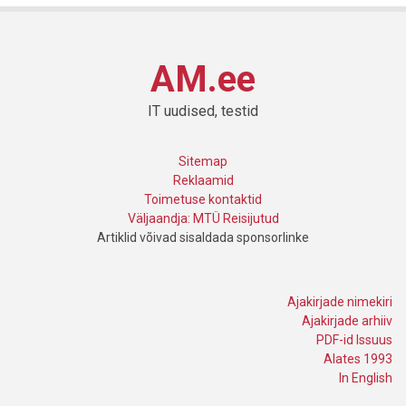
AM.ee
IT uudised, testid
Sitemap
Reklaamid
Toimetuse kontaktid
Väljaandja: MTÜ Reisijutud
Artiklid võivad sisaldada sponsorlinke
Ajakirjade nimekiri
Ajakirjade arhiiv
PDF-id Issuus
Alates 1993
In English