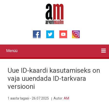
Liigu
edasi
põhisisu
juurde
Menüü
Primary
links
Kontaktid
Reklaam
Videod
Testid
Lahendused
Sõidukid
Arhiiv
English
Otsi
Uue ID-kaardi kasutamiseks on
vaja uuendada ID-tarkvara
versiooni
1 aasta tagasi - 26.07.2025
Autor:
AM