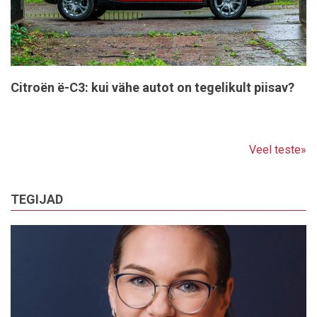
Citroën ë-C3: kui vähe autot on tegelikult piisav?
Veel teste»
TEGIJAD