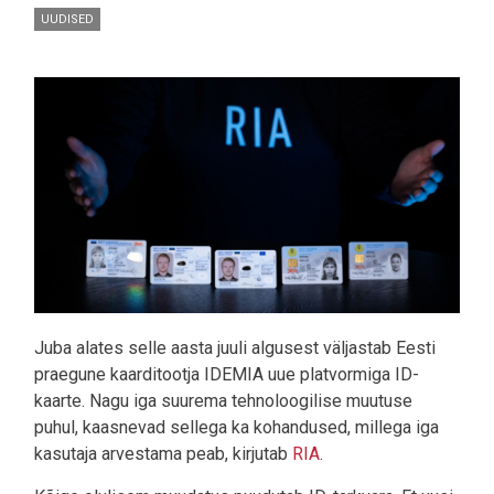
UUDISED
Pilt
Juba alates selle aasta juuli algusest väljastab Eesti
praegune kaarditootja IDEMIA uue platvormiga ID-
kaarte. Nagu iga suurema tehnoloogilise muutuse
puhul, kaasnevad sellega ka kohandused, millega iga
kasutaja arvestama peab, kirjutab
RIA
.