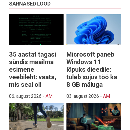
SARNASED LOOD
35 aastat tagasi
Microsoft paneb
sündis maailma
Windows 11
esimene
lõpuks dieedile:
veebileht: vaata,
tuleb sujuv töö ka
mis seal oli
8 GB mäluga
06. august 2026
-
AM
03. august 2026
-
AM