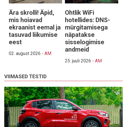
Ära skrolli! Äpid,
Ohtlik WiFi
mis hoiavad
hotellides: DNS-
ekraanist eemal ja
mürgitamisega
tasuvad liikumise
näpatakse
eest
sisselogimise
andmeid
02. august 2026
-
AM
25. juuli 2026
-
AM
VIIMASED TESTID