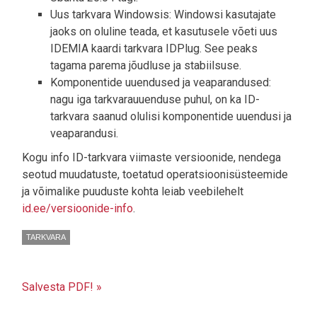
Uus tarkvara Windowsis: Windowsi kasutajate
jaoks on oluline teada, et kasutusele võeti uus
IDEMIA kaardi tarkvara IDPlug. See peaks
tagama parema jõudluse ja stabiilsuse.
Komponentide uuendused ja veaparandused:
nagu iga tarkvarauuenduse puhul, on ka ID-
tarkvara saanud olulisi komponentide uuendusi ja
veaparandusi.
Kogu info ID-tarkvara viimaste versioonide, nendega
seotud muudatuste, toetatud operatsioonisüsteemide
ja võimalike puuduste kohta leiab veebilehelt
id.ee/versioonide-info
.
TARKVARA
Salvesta PDF! »