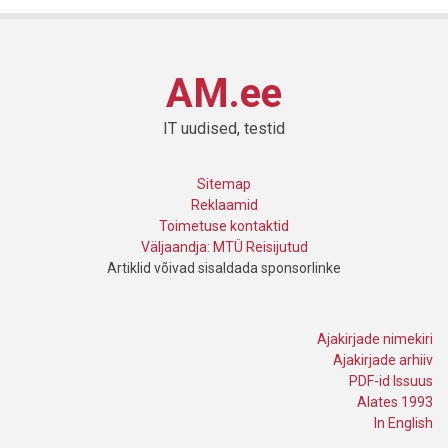
AM.ee
IT uudised, testid
Sitemap
Reklaamid
Toimetuse kontaktid
Väljaandja: MTÜ Reisijutud
Artiklid võivad sisaldada sponsorlinke
Ajakirjade nimekiri
Ajakirjade arhiiv
PDF-id Issuus
Alates 1993
In English