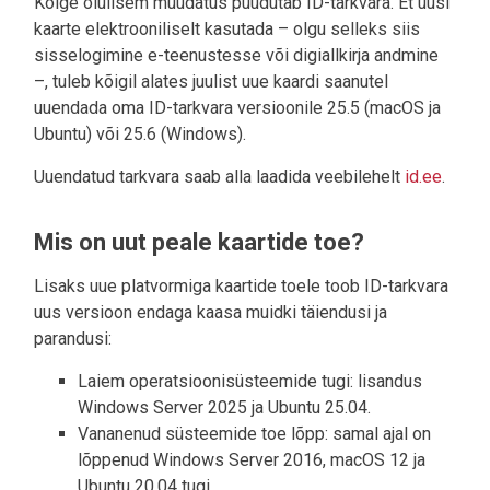
Kõige olulisem muudatus puudutab ID-tarkvara. Et uusi
kaarte elektrooniliselt kasutada – olgu selleks siis
sisselogimine e-teenustesse või digiallkirja andmine
–, tuleb kõigil alates juulist uue kaardi saanutel
uuendada oma ID-tarkvara versioonile 25.5 (macOS ja
Ubuntu) või 25.6 (Windows).
Uuendatud tarkvara saab alla laadida veebilehelt
id.ee
.
Mis on uut peale kaartide toe?
Lisaks uue platvormiga kaartide toele toob ID-tarkvara
uus versioon endaga kaasa muidki täiendusi ja
parandusi:
Laiem operatsioonisüsteemide tugi: lisandus
Windows Server 2025 ja Ubuntu 25.04.
Vananenud süsteemide toe lõpp: samal ajal on
lõppenud Windows Server 2016, macOS 12 ja
Ubuntu 20.04 tugi.