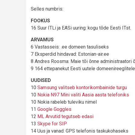
Selles numbris:
FOOKUS
16 Suur ITLi ja EASi uuring: kogu tõde Eesti ITst.
ARVAMUS
6 Vastasseis: .ee domeen tasuliseks
7 Eksperdid hindavad: Estonian-air.ee
8 Andres Roosma: Maie tõi õnne administraatori 
9 164 ettepanekut Eesti uutele domeenireeglitele
UUDISED
10
Samsung valitseb kontorikombainide turgu
10
Nokia N97 Mini valiti Aasia aasta telefoniks
10 Nokia rabeleb tuleviku nimel
11
Google Goggles
12
ML Arvutid tegutseb edasi
13
Skype for SIP
14 Uus ja vanad: GPS telefonis taskukohaseks