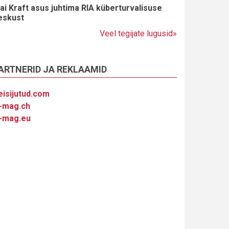
ai Kraft asus juhtima RIA küberturvalisuse
eskust
Veel tegijate lugusid»
ARTNERID JA REKLAAMID
eisijutud.com
-mag.ch
-mag.eu