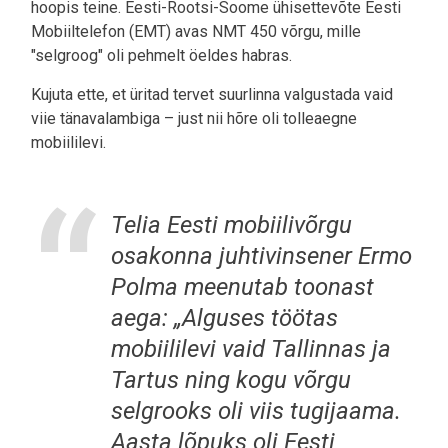
hoopis teine. Eesti-Rootsi-Soome ühisettevõte Eesti
Mobiiltelefon (EMT) avas NMT 450 võrgu, mille
"selgroog" oli pehmelt öeldes habras.
Kujuta ette, et üritad tervet suurlinna valgustada vaid
viie tänavalambiga – just nii hõre oli tolleaegne
mobiililevi.
Telia Eesti mobiilivõrgu
osakonna juhtivinsener Ermo
Polma meenutab toonast
aega: „Alguses töötas
mobiililevi vaid Tallinnas ja
Tartus ning kogu võrgu
selgrooks oli viis tugijaama.
Aasta lõpuks oli Eesti