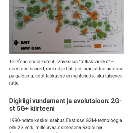
Telefone endid kutsuti rahvasuus "telliskivideks" –
need olid suured, rasked ja tihti pidi neid üldse autosse
paigaldama, sest taskusse ei mahtunud ja aku tühjenes
ruttu.
Digiriigi vundament ja evolutsioon: 2G-
st 5G+ kiirteeni
1990-ndate keskel saabus Eestisse GSM-tehnoloogia
ehk 2G võrk, mille avas esimesena Radiolinja