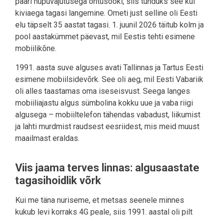
paari nupuvajutusega õhtusööki, siis tunduks see kui
kiviaega tagasi langemine. Ometi just selline oli Eesti
elu täpselt 35 aastat tagasi. 1. juunil 2026 täitub kolm ja
pool aastakümmet päevast, mil Eestis tehti esimene
mobiilikõne.
1991. aasta suve alguses avati Tallinnas ja Tartus Eesti
esimene mobiilsidevõrk. See oli aeg, mil Eesti Vabariik
oli alles taastamas oma iseseisvust. Seega langes
mobiiliajastu algus sümbolina kokku uue ja vaba riigi
algusega – mobiiltelefon tähendas vabadust, liikumist
ja lahti murdmist raudsest eesriidest, mis meid muust
maailmast eraldas.
Viis jaama terves linnas: algusaastate
tagasihoidlik võrk
Kui me täna nuriseme, et metsas seenele minnes
kukub levi korraks 4G peale, siis 1991. aastal oli pilt