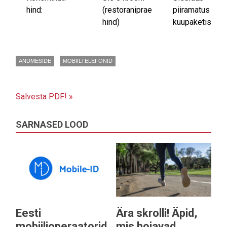
hind:
(restoraniprae
piiramatus
hind)
kuupaketis
ANDMESIDE
MOBIILTELEFONID
Salvesta PDF! »
SARNASED LOOD
Eesti
Ära skrolli! Äpid,
mobiilioperaatorid
mis hoiavad