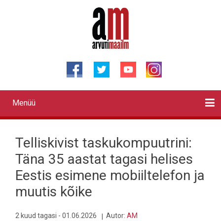
Liigu
edasi
põhisisu
juurde
Menüü
Primary
links
Kontaktid
Reklaam
Videod
Testid
Lahendused
Sõidukid
Arhiiv
English
Otsi
Telliskivist taskukompuutrini:
Täna 35 aastat tagasi helises
Eestis esimene mobiiltelefon ja
muutis kõike
2 kuud tagasi - 01.06.2026
Autor:
AM