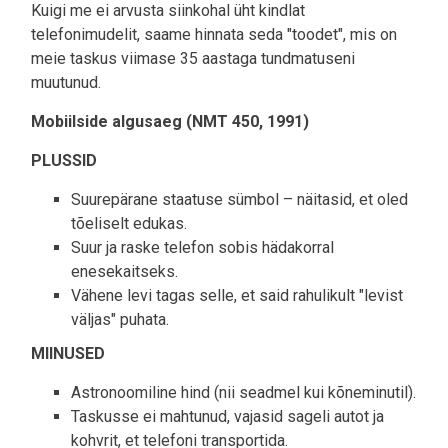
Kuigi me ei arvusta siinkohal üht kindlat
telefonimudelit, saame hinnata seda "toodet", mis on
meie taskus viimase 35 aastaga tundmatuseni
muutunud.
Mobiilside algusaeg (NMT 450, 1991)
PLUSSID
Suurepärane staatuse sümbol – näitasid, et oled
tõeliselt edukas.
Suur ja raske telefon sobis hädakorral
enesekaitseks.
Vähene levi tagas selle, et said rahulikult "levist
väljas" puhata.
MIINUSED
Astronoomiline hind (nii seadmel kui kõneminutil).
Taskusse ei mahtunud, vajasid sageli autot ja
kohvrit, et telefoni transportida.