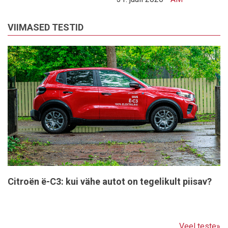
VIIMASED TESTID
Citroën ë-C3: kui vähe autot on tegelikult piisav?
Veel teste»