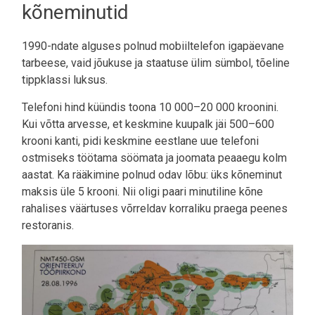
kõneminutid
1990-ndate alguses polnud mobiiltelefon igapäevane
tarbeese, vaid jõukuse ja staatuse ülim sümbol, tõeline
tippklassi luksus.
Telefoni hind küündis toona 10 000–20 000 kroonini.
Kui võtta arvesse, et keskmine kuupalk jäi 500–600
krooni kanti, pidi keskmine eestlane uue telefoni
ostmiseks töötama söömata ja joomata peaaegu kolm
aastat. Ka rääkimine polnud odav lõbu: üks kõneminut
maksis üle 5 krooni. Nii oligi paari minutiline kõne
rahalises väärtuses võrreldav korraliku praega peenes
restoranis.