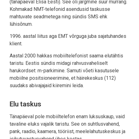
(tänapäeval Elisa Eesti). See oli järgmine suur murrang.
Kohmakad NMT-telefonid asendusid taskusse
mahtuvate seadmetega ning sündis SMS ehk
lühisõnum.
1996. aastal liitus aga EMT võrguga juba sajatuhandes
klient.
Aastal 2000 hakkas mobiiltelefonist saama elutähtis
taristu. Eestis sündis midagi rahvusvaheliselt
harukordset: m-parkimine. Samuti võeti kasutusele
mobiilne positsioneerimine, et häirekeskus (112)
suudaks abivajajaid kiiremini leida.
Elu taskus
Tänapäeval pole mobiiltelefon enam luksuskaup, vaid
tavaline eluks vajalik taristu. See on suhtlusvahend,
pank, raadio, kaamera, tööriist, meelelahutuskeskus ja
isikutuvastusvahend ühes kestas.