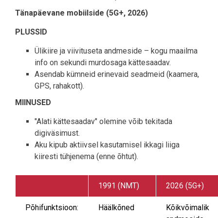
Tänapäevane mobiilside (5G+, 2026)
PLUSSID
Ülikiire ja viivituseta andmeside – kogu maailma
info on sekundi murdosaga kättesaadav.
Asendab kümneid erinevaid seadmeid (kaamera,
GPS, rahakott).
MIINUSED
"Alati kättesaadav" olemine võib tekitada
digiväsimust.
Aku kipub aktiivsel kasutamisel ikkagi liiga
kiiresti tühjenema (enne õhtut).
1991 (NMT)
2026 (5G+)
Põhifunktsioon:
Häälkõned
Kõikvõimalik