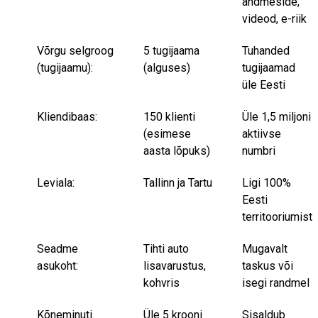
andmeside,
videod, e-riik
Võrgu selgroog
5 tugijaama
Tuhanded
(tugijaamu):
(alguses)
tugijaamad
üle Eesti
Kliendibaas:
150 klienti
Üle 1,5 miljoni
(esimese
aktiivse
aasta lõpuks)
numbri
Leviala:
Tallinn ja Tartu
Ligi 100%
Eesti
territooriumist
Seadme
Tihti auto
Mugavalt
asukoht:
lisavarustus,
taskus või
kohvris
isegi randmel
Kõneminuti
Üle 5 krooni
Sisaldub