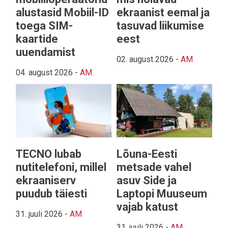
alustasid Mobiil-ID
ekraanist eemal ja
toega SIM-
tasuvad liikumise
kaartide
eest
uuendamist
02. august 2026
-
AM
04. august 2026
-
AM
TECNO lubab
Lõuna-Eesti
nutitelefoni, millel
metsade vahel
ekraaniserv
asuv Side ja
puudub täiesti
Laptopi Muuseum
vajab katust
31. juuli 2026
-
AM
31. juuli 2026
-
AM