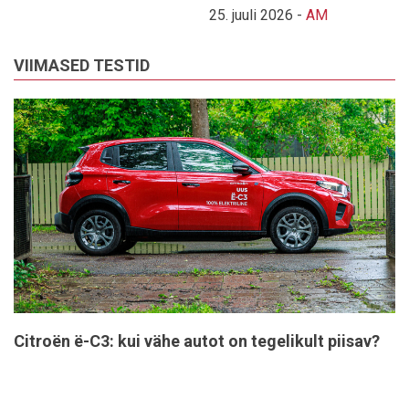
25. juuli 2026
-
AM
VIIMASED TESTID
Citroën ë-C3: kui vähe autot on tegelikult piisav?