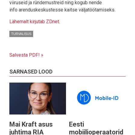
viiruseid ja ründemustreid ning kogub nende
info arenduskeskustesse kaitse väljatöötamiseks.
Lähemalt kirjutab ZDnet
.
TURVALISUS
Salvesta PDF! »
SARNASED LOOD
Mai Kraft asus
Eesti
juhtima RIA
mobiilioperaatorid