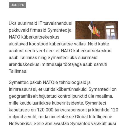
UUDISED
Üks suurimaid IT turvalahendusi
pakkuvaid firmasid Symantec ja
NATO küberkaitsekeskus
alustavad koostööd küberkaitse vallas. Neid kahte
asutust seob veel see, et NATO küberkaitsekeskus
asub Tallinnas ning Symanteci üks suurimaid
arenduskeskusi mitmesaja töötajaga asub samuti
Tallinnas.
Symantec pakub NATOle tehnoloogiaid ja
inimressurssi, et uurida küberrünnakuid. Symantecil on
geograafiliselt hajutatud kontrollpunktid üle maailma,
mille kaudu uuritakse küberintsidente. Symanteci
käsutuses on 120 000 tarkvarasensorit ja klientide 120
miljonit arvutit, mida nimetatakse Global Intelligence
Networkiks. Selle abil avastab Symantec varakult uusi