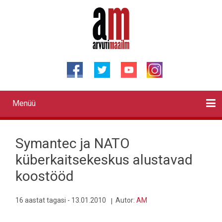
Liigu
edasi
põhisisu
juurde
Menüü
Primary
links
Kontaktid
Reklaam
Videod
Testid
Lahendused
Sõidukid
Arhiiv
English
Otsi
Symantec ja NATO
küberkaitsekeskus alustavad
koostööd
16 aastat tagasi - 13.01.2010
Autor:
AM