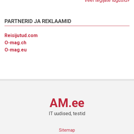
Veel tegijate lugusid»
PARTNERID JA REKLAAMID
Reisijutud.com
O-mag.ch
O-mag.eu
AM.ee
IT uudised, testid
Sitemap