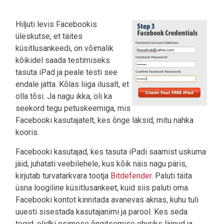
Hiljuti levis Facebookis
üleskutse, et täites
küsitlusankeedi, on võimalik
kõikidel saada testimiseks
tasuta iPad ja peale testi see
endale jätta. Kõlas liiga ilusalt, et
olla tõsi. Ja nagu ikka, oli ka
seekord tegu petuskeemiga, mis
Facebooki kasutajatelt, kes õnge läksid, mitu nahka
kooris.
Facebooki kasutajad, kes tasuta iPadi saamist uskuma
jäid, juhatati veebilehele, kus kõik näis nagu päris,
kirjutab turvatarkvara tootja
Bitdefender
. Paluti täita
üsna loogiline küsitlusankeet, kuid siis paluti oma
Facebooki kontot kinnitada avanevas aknas, kuhu tuli
uuesti sisestada kasutajanimi ja parool. Kes seda
tegid, olidki esimese õngitsemise ohvriks läinud ja