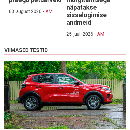
näpatakse
03. august 2026
-
AM
sisselogimise
andmeid
25. juuli 2026
-
AM
VIIMASED TESTID