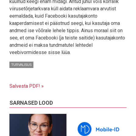
kuulnud keegi enam midagi. Antud juhul võis korralik
viirusetõrjetarkvara küll aidata reklaamvara arvutist
eemaldada, kuid Facebooki kasutajakonto
kaaperdamisest ei päästnud seegi, kui kasutaja oma
andmed ise võõrale lehele tippis. Ainus moraal siit on
see, et oma Facebooki (ja teiste saitide) kasutajakonto
andmeid ei maksa tundmatutel lehtedel
veebivormidesse sisse lüüa.
TURVALISUS
Salvesta PDF! »
SARNASED LOOD