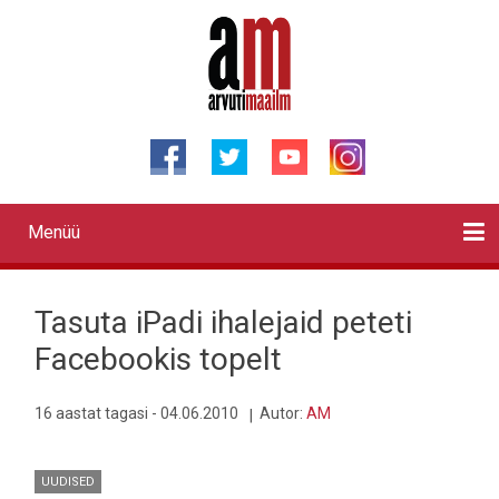
Liigu
edasi
põhisisu
juurde
Menüü
Primary
links
Kontaktid
Reklaam
Videod
Testid
Lahendused
Sõidukid
Arhiiv
English
Otsi
Tasuta iPadi ihalejaid peteti
Facebookis topelt
16 aastat tagasi - 04.06.2010
Autor:
AM
UUDISED