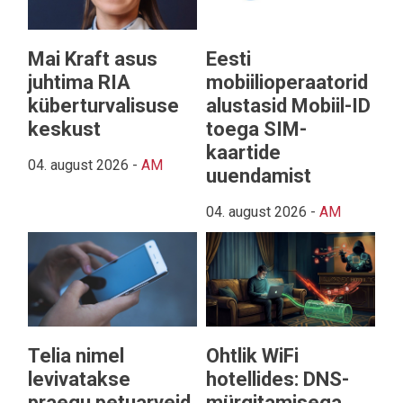
Mai Kraft asus
Eesti
juhtima RIA
mobiilioperaatorid
küberturvalisuse
alustasid Mobiil-ID
keskust
toega SIM-
kaartide
04. august 2026
-
AM
uuendamist
04. august 2026
-
AM
Telia nimel
Ohtlik WiFi
levivatakse
hotellides: DNS-
praegu petuarveid
mürgitamisega