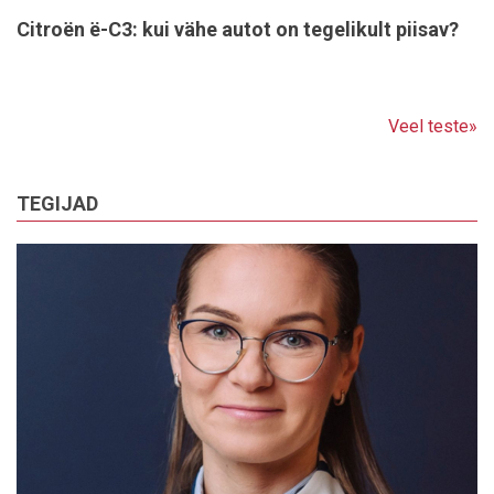
Citroën ë-C3: kui vähe autot on tegelikult piisav?
Veel teste»
TEGIJAD