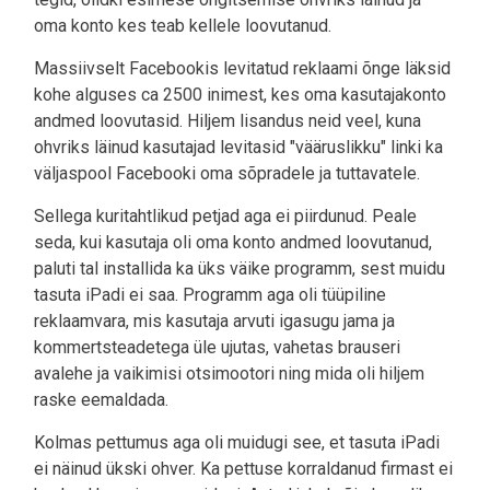
oma konto kes teab kellele loovutanud.
Massiivselt Facebookis levitatud reklaami õnge läksid
kohe alguses ca 2500 inimest, kes oma kasutajakonto
andmed loovutasid. Hiljem lisandus neid veel, kuna
ohvriks läinud kasutajad levitasid "vääruslikku" linki ka
väljaspool Facebooki oma sõpradele ja tuttavatele.
Sellega kuritahtlikud petjad aga ei piirdunud. Peale
seda, kui kasutaja oli oma konto andmed loovutanud,
paluti tal installida ka üks väike programm, sest muidu
tasuta iPadi ei saa. Programm aga oli tüüpiline
reklaamvara, mis kasutaja arvuti igasugu jama ja
kommertsteadetega üle ujutas, vahetas brauseri
avalehe ja vaikimisi otsimootori ning mida oli hiljem
raske eemaldada.
Kolmas pettumus aga oli muidugi see, et tasuta iPadi
ei näinud ükski ohver. Ka pettuse korraldanud firmast ei