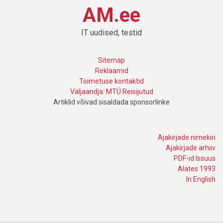
AM.ee
IT uudised, testid
Sitemap
Reklaamid
Toimetuse kontaktid
Väljaandja: MTÜ Reisijutud
Artiklid võivad sisaldada sponsorlinke
Ajakirjade nimekiri
Ajakirjade arhiiv
PDF-id Issuus
Alates 1993
In English