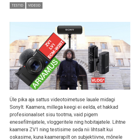
TESTID
VIDEOD
Pilt
Üle pika aja sattus videotoimetuse lauale midagi
Sonylt. Kaamera, millega keegi ei eelda, et hakkad
profesionaalset sisu tootma, vaid pigem
enesefilmijatele, vloggeritele ning hobitajatele. Lihtne
kaamera ZV1 ning testisime seda nii lihtsalt kui
oskasime, kuna kaamerapilt on subjektiivne, mõnele