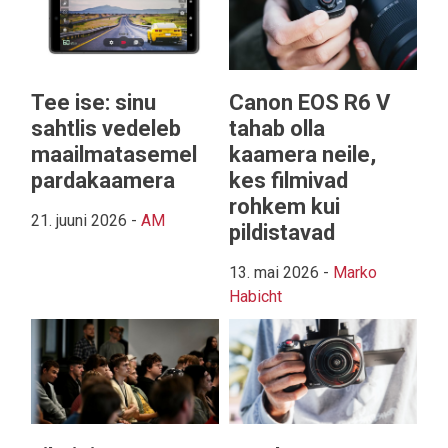
Tee ise: sinu
Canon EOS R6 V
sahtlis vedeleb
tahab olla
maailmatasemel
kaamera neile,
pardakaamera
kes filmivad
rohkem kui
21. juuni 2026
-
AM
pildistavad
13. mai 2026
-
Marko
Habicht