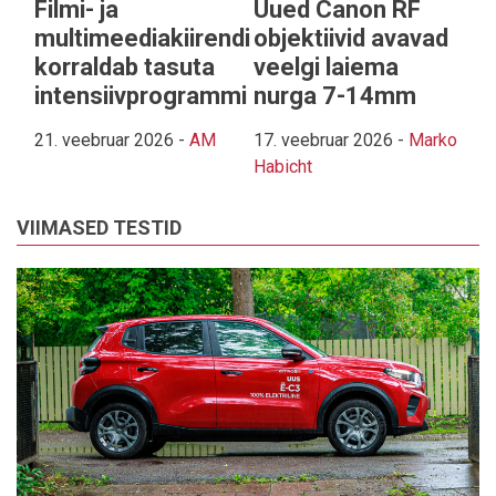
Filmi- ja
Uued Canon RF
multimeediakiirendi
objektiivid avavad
korraldab tasuta
veelgi laiema
intensiivprogrammi
nurga 7-14mm
21. veebruar 2026
-
AM
17. veebruar 2026
-
Marko
Habicht
VIIMASED TESTID