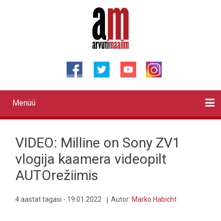
Liigu
edasi
põhisisu
juurde
Menüü
Primary
links
Kontaktid
Reklaam
Videod
Testid
Lahendused
Sõidukid
Arhiiv
English
Otsi
VIDEO: Milline on Sony ZV1
vlogija kaamera videopilt
AUTOrežiimis
4 aastat tagasi - 19.01.2022
Autor:
Marko Habicht