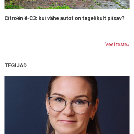
Citroën ë-C3: kui vähe autot on tegelikult piisav?
Veel teste»
TEGIJAD