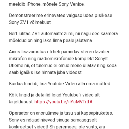
meeldib iPhone, mõnele Sony Venice.
Demonstreerime erinevates valgusoludes pisikese
Sony ZV1 võimekust.
Gert lülitas ZV1 automaatreziimi, nii nagu see kaamera
mõeldud on ning läks linna peale jalutama.
Ainus lisavarustus oli heli parandav stereo lavalier
mikrofon ning raadiomikrofonide komplekt Sonylt.
Ütleme nii, et tulemus ei olnud meile üllatav ning seda
saab igaüks ise hinnata juba videost.
Kuidas tundub, lisa Youtube Video alla oma mõtted.
Kõik lingid ja detailid leiad Youtube´i video alt
kirjeldusest:
https://youtu.be/iiYsMVTrtfA
.
Operaator on anonüümne ja tasu sai kapsapirukates.
Sony esindajad näevad sinuga samaaegselt
konkreetset videot! Sh peremees, ole vunts, ära