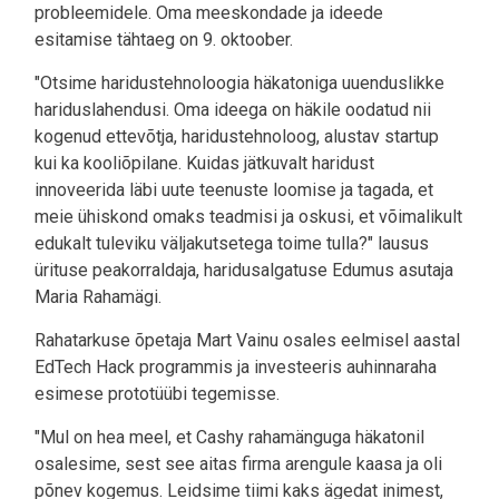
probleemidele. Oma meeskondade ja ideede
esitamise tähtaeg on 9. oktoober.
"Otsime haridustehnoloogia häkatoniga uuenduslikke
hariduslahendusi. Oma ideega on häkile oodatud nii
kogenud ettevõtja, haridustehnoloog, alustav startup
kui ka kooliõpilane. Kuidas jätkuvalt haridust
innoveerida läbi uute teenuste loomise ja tagada, et
meie ühiskond omaks teadmisi ja oskusi, et võimalikult
edukalt tuleviku väljakutsetega toime tulla?" lausus
ürituse peakorraldaja, haridusalgatuse Edumus asutaja
Maria Rahamägi.
Rahatarkuse õpetaja Mart Vainu osales eelmisel aastal
EdTech Hack programmis ja investeeris auhinnaraha
esimese prototüübi tegemisse.
"Mul on hea meel, et Cashy rahamänguga häkatonil
osalesime, sest see aitas firma arengule kaasa ja oli
põnev kogemus. Leidsime tiimi kaks ägedat inimest,