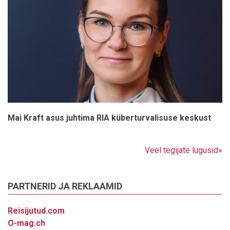
Mai Kraft asus juhtima RIA küberturvalisuse keskust
Veel tegijate lugusid»
PARTNERID JA REKLAAMID
Reisijutud.com
O-mag.ch