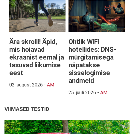
Ära skrolli! Äpid,
Ohtlik WiFi
mis hoiavad
hotellides: DNS-
ekraanist eemal ja
mürgitamisega
tasuvad liikumise
näpatakse
eest
sisselogimise
andmeid
02. august 2026
-
AM
25. juuli 2026
-
AM
VIIMASED TESTID