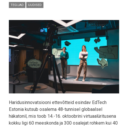
TEGIJAD
UUDISED
Pilt
Haridusinnovatsiooni ettevõtteid esindav EdTech
Estonia kutsub osalema 48-tunnisel globaalsel
häkatonil, mis toob 14.-16. oktoobrini virtuaalüritusena
kokku ligi 60 meeskonda ja 300 osalejat rohkem kui 40