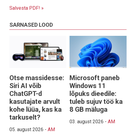
Salvesta PDF! »
SARNASED LOOD
Otse massidesse:
Microsoft paneb
Siri AI võib
Windows 11
ChatGPT-d
lõpuks dieedile:
kasutajate arvult
tuleb sujuv töö ka
kohe lüüa, kas ka
8 GB mäluga
tarkuselt?
03. august 2026
-
AM
05. august 2026
-
AM