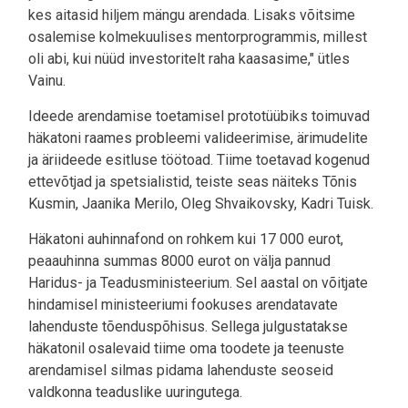
kes aitasid hiljem mängu arendada. Lisaks võitsime
osalemise kolmekuulises mentorprogrammis, millest
oli abi, kui nüüd investoritelt raha kaasasime," ütles
Vainu.
Ideede arendamise toetamisel prototüübiks toimuvad
häkatoni raames probleemi valideerimise, ärimudelite
ja äriideede esitluse töötoad. Tiime toetavad kogenud
ettevõtjad ja spetsialistid, teiste seas näiteks Tõnis
Kusmin, Jaanika Merilo, Oleg Shvaikovsky, Kadri Tuisk.
Häkatoni auhinnafond on rohkem kui 17 000 eurot,
peaauhinna summas 8000 eurot on välja pannud
Haridus- ja Teadusministeerium. Sel aastal on võitjate
hindamisel ministeeriumi fookuses arendatavate
lahenduste tõenduspõhisus. Sellega julgustatakse
häkatonil osalevaid tiime oma toodete ja teenuste
arendamisel silmas pidama lahenduste seoseid
valdkonna teaduslike uuringutega.