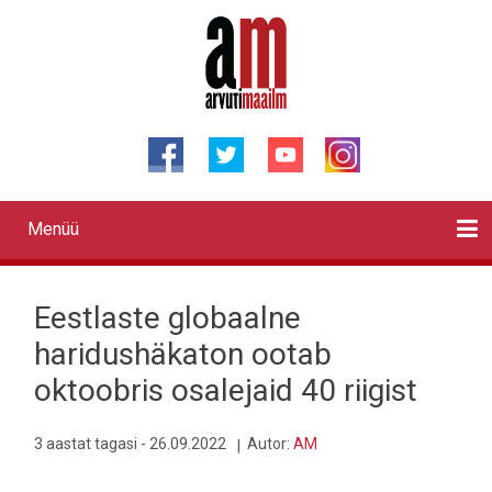
Liigu
edasi
põhisisu
juurde
Menüü
Primary
links
Kontaktid
Reklaam
Videod
Testid
Lahendused
Sõidukid
Arhiiv
English
Otsi
Eestlaste globaalne
haridushäkaton ootab
oktoobris osalejaid 40 riigist
3 aastat tagasi - 26.09.2022
Autor:
AM