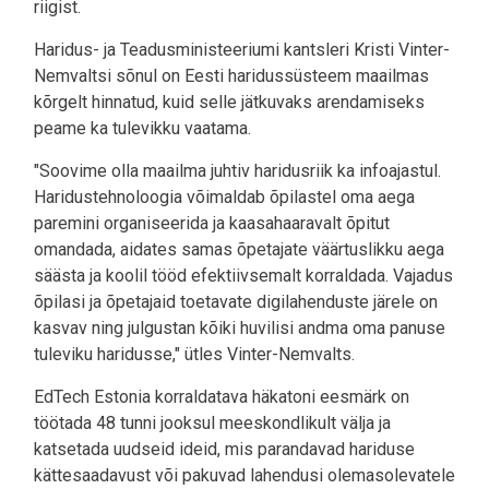
riigist.
Haridus- ja Teadusministeeriumi kantsleri Kristi Vinter-
Nemvaltsi sõnul on Eesti haridussüsteem maailmas
kõrgelt hinnatud, kuid selle jätkuvaks arendamiseks
peame ka tulevikku vaatama.
"Soovime olla maailma juhtiv haridusriik ka infoajastul.
Haridustehnoloogia võimaldab õpilastel oma aega
paremini organiseerida ja kaasahaaravalt õpitut
omandada, aidates samas õpetajate väärtuslikku aega
säästa ja koolil tööd efektiivsemalt korraldada. Vajadus
õpilasi ja õpetajaid toetavate digilahenduste järele on
kasvav ning julgustan kõiki huvilisi andma oma panuse
tuleviku haridusse," ütles Vinter-Nemvalts.
EdTech Estonia korraldatava häkatoni eesmärk on
töötada 48 tunni jooksul meeskondlikult välja ja
katsetada uudseid ideid, mis parandavad hariduse
kättesaadavust või pakuvad lahendusi olemasolevatele