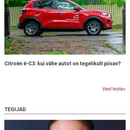
Citroën ë-C3: kui vähe autot on tegelikult piisav?
Veel teste»
TEGIJAD