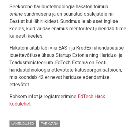
Seekordne haridustehnoloogia häkaton toimub
online
sündmusena ja on suunatud osalejatele nii
Eestist kui lähiriikidest. Sündmus leiab aset inglise
keeles, kuid valdav enamus mentoritest juhendab tiime
ka eesti keeles.
Häkatoni aitab läbi viia EAS-i ja KredExi ühendasutuse
iduettevõtluse üksus Startup Estonia ning Haridus- ja
Teadusministeerium. EdTech Estonia on Eesti
haridustehnoloogia ettevõtete katuseorganisatsioon,
mis koondab 42 erinevat hariduse edendamise
ettevõtet.
Rohkem infot ja registreerimine
EdTech Hack
kodulehel
.
LAHENDUSED
TARKVARA