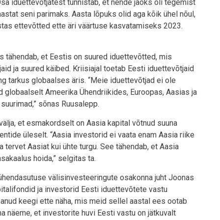
sa iduettevõtjatest tunnistab, et nende jaoks oli tegemist
stat seni parimaks. Aasta lõpuks olid aga kõik ühel nõul,
tas ettevõtted ette äri väärtuse kasvatamiseks 2023.
is tähendab, et Eestis on suured iduettevõtted, mis
aid ja suured käibed. Kriisiajal toetab Eesti iduettevõtjaid
g tarkus globaalses äris. “Meie iduettevõtjad ei ole
d globaalselt Ameerika Ühendriikides, Euroopas, Aasias ja
 suurimad,” sõnas Ruusalepp.
välja, et esmakordselt on Aasia kapital võtnud suuna
ntide üleselt. “Aasia investorid ei vaata enam Aasia riike
 tervet Aasiat kui ühte turgu. See tähendab, et Aasia
asakaalus hoida,” selgitas ta.
i ühendasutuse välisinvesteeringute osakonna juht Joonas
italifondid ja investorid Eesti iduettevõtete vastu
anud keegi ette näha, mis meid sellel aastal ees ootab
a näeme, et investorite huvi Eesti vastu on jätkuvalt