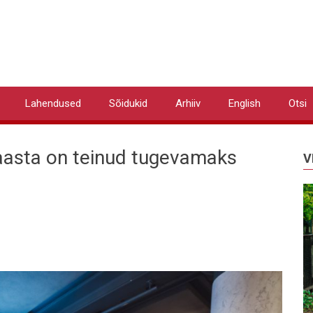
Lahendused
Sõidukid
Arhiiv
English
Otsi
 aasta on teinud tugevamaks
V