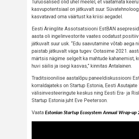
Turuosalised olid ühel meelel, et vaatamata keer
kasvupotentsiaal on jätkuvalt suur. Süvatehnoloog
kasvatavad oma väärtust ka kriisi aegadel.
Eesti Äriinglite Assotsatsiooni EstBAN asepresiden
aasta oli ingelinvestorite vaates oodatust positii
jätkuvalt suur usk. “Edu saavutamine võtab aega n
paistab jätkuvalt väga tugev. Ootasime 2021. aas
märtsis nägime selgelt ka mahtude kahanemist, kui
huvi säilis ja isegi kasvas,” kinnitas Antalainen.
Traditsioonilise aastalõpu paneeldiskussiooni E
korraldajateks on Startup Estonia, Eesti Asutajate
välisinvesteeringute keskus ning Eesti Era- ja Ri
Startup Estonia juht Eve Peeterson.
Vaata
Estonian Startup Ecosystem Annual Wrap-up