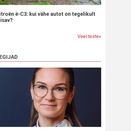
itroën ë-C3: kui vähe autot on tegelikult
iisav?
Veel teste»
EGIJAD