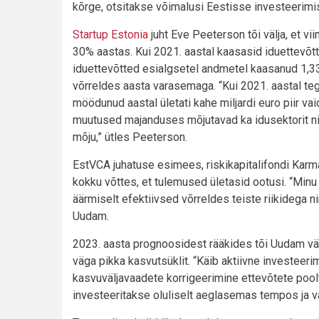
kõrge, otsitakse võimalusi Eestisse investeerimis
Startup Estonia
juht Eve Peeterson tõi välja, et v
30% aastas. Kui 2021. aastal kaasasid iduettevõtt
iduettevõtted esialgsetel andmetel kaasanud 1,33
võrreldes aasta varasemaga. “Kui 2021. aastal tegid
möödunud aastal ületati kahe miljardi euro piir va
muutused majanduses mõjutavad ka idusektorit nin
mõju,” ütles Peeterson.
EstVCA juhatuse esimees, riskikapitalifondi Ka
kokku võttes, et tulemused ületasid ootusi. “Minu
äärmiselt efektiivsed võrreldes teiste riikidega 
Uudam.
2023. aasta prognoosidest rääkides tõi Uudam väl
väga pikka kasvutsüklit. “Käib aktiivne investeeri
kasvuväljavaadete korrigeerimine ettevõtete poolt.
investeeritakse oluliselt aeglasemas tempos ja va