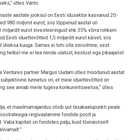
eks,” ütles Vänto.
iimaste aastate jooksul on Eesti idusektor kasvanud 20-
ed 980 miljonit eurot, siis lõppenud aastal on
 miljardit eurot investeeringuid ehk 35% võrra rohkem
 Eesti iduettevõtted 1,5 miljardit eurot käivet, siis
id üheksa kuuga. Samas ei tohi olla sinisilmne, sest
g hetkel me ei tea nende ulatust, kestust ega pikaajalist
rma Ventures partner Margus Uudam ütles möödunud aastat
 subjektiivne tunnetus on, et meie iduettevõtted on
ning see annab meile tugeva konkurentsieelise,” ütles
ja, et maailmamajandus otsib uut tasakaalupunkti peale
misstrateegia ringivaatamine fondide poolt ja
 Vaba kapitali on fondides palju, kuid tõenäoliselt
livamalt.”