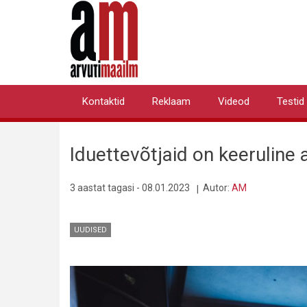
Liigu
edasi
põhisisu
juurde
Kontaktid
Reklaam
Videod
Testid
Primary
links
Iduettevõtjaid on keeruline
3 aastat tagasi - 08.01.2023
Autor:
AM
UUDISED
Pilt