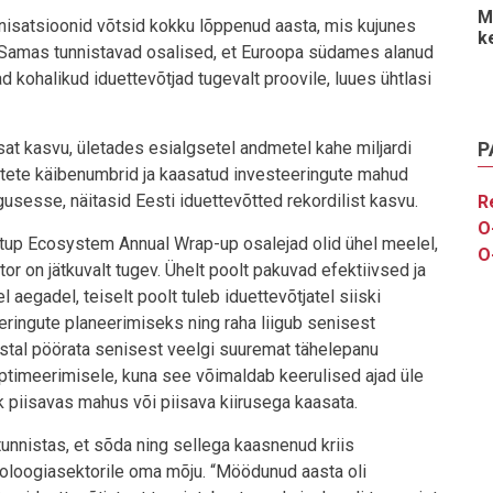
M
anisatsioonid võtsid kokku lõppenud aasta, mis kujunes
k
. Samas tunnistavad osalised, et Euroopa südames alanud
ohalikud iduettevõtjad tugevalt proovile, luues ühtlasi
dsat kasvu, ületades esialgsetel andmetel kahe miljardi
P
võtete käibenumbrid ja kaasatud investeeringute mahud
usesse, näitasid Eesti iduettevõtted rekordilist kasvu.
R
O
rtup Ecosystem Annual Wrap-up osalejad olid ühel meelel,
O
tor on jätkuvalt tugev. Ühelt poolt pakuvad efektiivsed ja
 aegadel, teiselt poolt tuleb iduettevõtjatel siiski
eringute planeerimiseks ning raha liigub senisest
astal pöörata senisest veelgi suuremat tähelepanu
ptimeerimisele, kuna see võimaldab keerulised ajad üle
ik piisavas mahus või piisava kiirusega kaasata.
tunnistas, et sõda ning sellega kaasnenud kriis
noloogiasektorile oma mõju. “Möödunud aasta oli