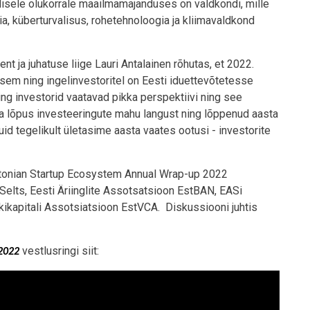
ulisele olukorrale maailmamajanduses on valdkondi, mille
ia, küberturvalisus, rohetehnoloogia ja kliimavaldkond
t ja juhatuse liige Lauri Antalainen rõhutas, et 2022.
vsem ning ingelinvestoritel on Eesti iduettevõtetesse
ing investorid vaatavad pikka perspektiivi ning see
ta lõpus investeeringute mahu langust ning lõppenud aasta
d tegelikult ületasime aasta vaates ootusi - investorite
stonian Startup Ecosystem Annual Wrap-up 2022
 Selts, Eesti Äriinglite Assotsatsioon EstBAN, EASi
skikapitali Assotsiatsioon EstVCA. Diskussiooni juhtis
vestlusringi siit:
 2022