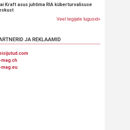
ai Kraft asus juhtima RIA küberturvalisuse
eskust
Veel tegijate lugusid»
ARTNERID JA REKLAAMID
eisijutud.com
-mag.ch
-mag.eu