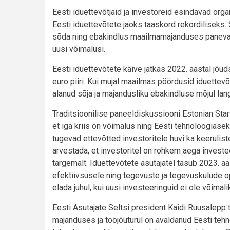
Eesti iduettevõtjaid ja investoreid esindavad org
Eesti iduettevõtete jaoks taaskord rekordiliseks
sõda ning ebakindlus maailmamajanduses panevad k
uusi võimalusi.
Eesti iduettevõtete käive jätkas 2022. aastal jõu
euro piiri. Kui mujal maailmas pöördusid iduette
alanud sõja ja majandusliku ebakindluse mõjul lang
Traditsioonilise paneeldiskussiooni Estonian Sta
et iga kriis on võimalus ning Eesti tehnoloogiasek
tugevad ettevõtted investoritele huvi ka keerulistel
arvestada, et investoritel on rohkem aega investe
targemalt. Iduettevõtete asutajatel tasub 2023. a
efektiivsusele ning tegevuste ja tegevuskulude o
elada juhul, kui uusi investeeringuid ei ole võimal
Eesti Asutajate Seltsi president Kaidi Ruusalepp 
majanduses ja tööjõuturul on avaldanud Eesti teh