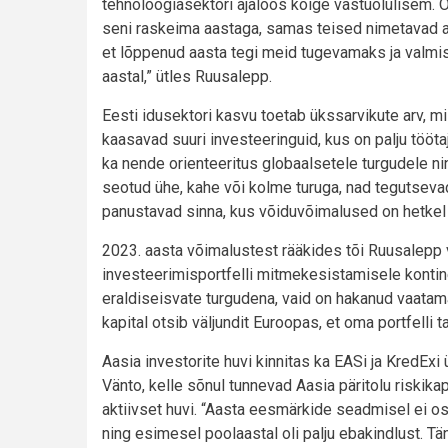
tehnoloogiasektori ajaloos kõige vastuolulisem. O
seni raskeima aastaga, samas teised nimetavad aa
et lõppenud aasta tegi meid tugevamaks ja valmis
aastal,” ütles Ruusalepp.
Eesti idusektori kasvu toetab ükssarvikute arv, m
kaasavad suuri investeeringuid, kus on palju töötaj
ka nende orienteeritus globaalsetele turgudele nin
seotud ühe, kahe või kolme turuga, nad tegutseva
panustavad sinna, kus võiduvõimalused on hetkel
2023. aasta võimalustest rääkides tõi Ruusalepp 
investeerimisportfelli mitmekesistamisele kontine
eraldiseisvate turgudena, vaid on hakanud vaatama
kapital otsib väljundit Euroopas, et oma portfelli t
Aasia investorite huvi kinnitas ka EASi ja KredEx
Vänto, kelle sõnul tunnevad Aasia päritolu riskikap
aktiivset huvi. “Aasta eesmärkide seadmisel ei os
ning esimesel poolaastal oli palju ebakindlust. Tän