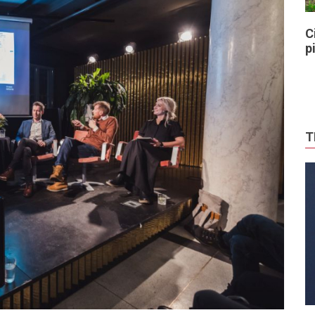
C
p
T