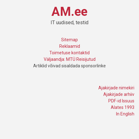
AM.ee
IT uudised, testid
Sitemap
Reklaamid
Toimetuse kontaktid
Väljaandja: MTÜ Reisijutud
Artiklid võivad sisaldada sponsorlinke
Ajakirjade nimekiri
Ajakirjade arhiiv
PDF-id Issuus
Alates 1993
In English