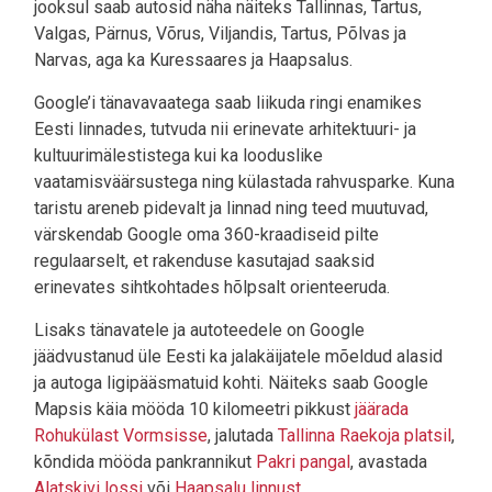
jooksul saab autosid näha näiteks Tallinnas, Tartus,
Valgas, Pärnus, Võrus, Viljandis, Tartus, Põlvas ja
Narvas, aga ka Kuressaares ja Haapsalus.
Google’i tänavavaatega saab liikuda ringi enamikes
Eesti linnades, tutvuda nii erinevate arhitektuuri- ja
kultuurimälestistega kui ka looduslike
vaatamisväärsustega ning külastada rahvusparke. Kuna
taristu areneb pidevalt ja linnad ning teed muutuvad,
värskendab Google oma 360-kraadiseid pilte
regulaarselt, et rakenduse kasutajad saaksid
erinevates sihtkohtades hõlpsalt orienteeruda.
Lisaks tänavatele ja autoteedele on Google
jäädvustanud üle Eesti ka jalakäijatele mõeldud alasid
ja autoga ligipääsmatuid kohti. Näiteks saab Google
Mapsis käia mööda 10 kilomeetri pikkust
jäärada
Rohukülast Vormsisse
, jalutada
Tallinna Raekoja platsil
,
kõndida mööda pankrannikut
Pakri pangal
, avastada
Alatskivi lossi
või
Haapsalu linnust.