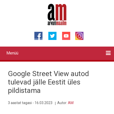
Liigu
edasi
põhisisu
juurde
Menüü
Primary
links
Kontaktid
Reklaam
Videod
Testid
Lahendused
Sõidukid
Arhiiv
English
Otsi
Google Street View autod
tulevad jälle Eestit üles
pildistama
3 aastat tagasi - 16.03.2023
Autor:
AM