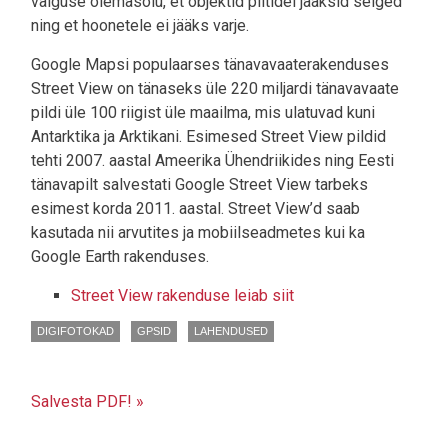
valguse olemasolu, et objektid piltidel jääksid selged
ning et hoonetele ei jääks varje.
Google Mapsi populaarses tänavavaaterakenduses
Street View on tänaseks üle 220 miljardi tänavavaate
pildi üle 100 riigist üle maailma, mis ulatuvad kuni
Antarktika ja Arktikani. Esimesed Street View pildid
tehti 2007. aastal Ameerika Ühendriikides ning Eesti
tänavapilt salvestati Google Street View tarbeks
esimest korda 2011. aastal. Street View’d saab
kasutada nii arvutites ja mobiilseadmetes kui ka
Google Earth rakenduses.
Street View rakenduse leiab siit
DIGIFOTOKAD
GPSID
LAHENDUSED
Salvesta PDF! »