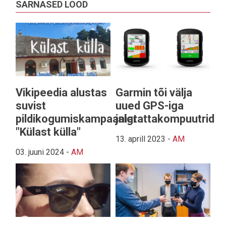
SARNASED LOOD
Vikipeedia alustas
Garmin tõi välja
suvist
uued GPS-iga
pildikogumiskampaaniat
jalgrattakompuutrid
"Külast külla"
13. aprill 2023
-
AM
03. juuni 2024
-
AM