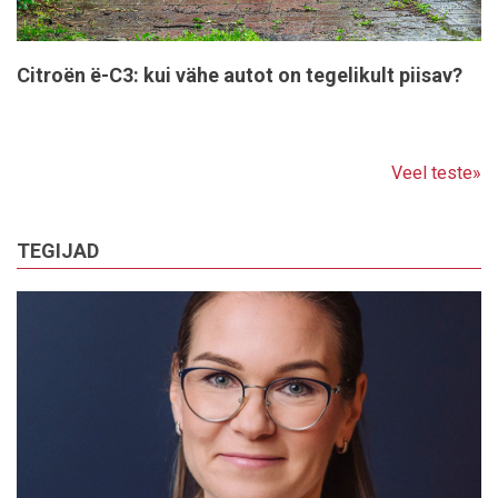
Citroën ë-C3: kui vähe autot on tegelikult piisav?
Veel teste»
TEGIJAD