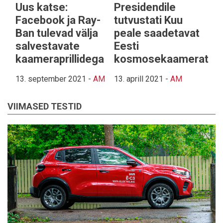
Uus katse:
Presidendile
Facebook ja Ray-
tutvustati Kuu
Ban tulevad välja
peale saadetavat
salvestavate
Eesti
kaameraprillidega
kosmosekaamerat
13. september 2021
-
AM
13. aprill 2021
-
AM
VIIMASED TESTID