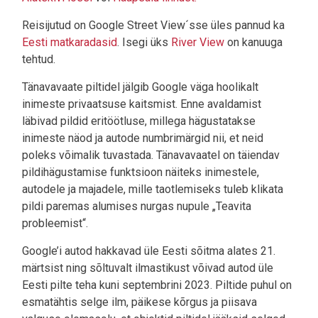
Reisijutud on Google Street View´sse üles pannud ka
Eesti matkaradasid
. Isegi üks
River View
on kanuuga
tehtud.
Tänavavaate piltidel jälgib Google väga hoolikalt
inimeste privaatsuse kaitsmist. Enne avaldamist
läbivad pildid eritöötluse, millega hägustatakse
inimeste näod ja autode numbrimärgid nii, et neid
poleks võimalik tuvastada. Tänavavaatel on täiendav
pildihägustamise funktsioon näiteks inimestele,
autodele ja majadele, mille taotlemiseks tuleb klikata
pildi paremas alumises nurgas nupule „Teavita
probleemist“.
Google’i autod hakkavad üle Eesti sõitma alates 21.
märtsist ning sõltuvalt ilmastikust võivad autod üle
Eesti pilte teha kuni septembrini 2023. Piltide puhul on
esmatähtis selge ilm, päikese kõrgus ja piisava