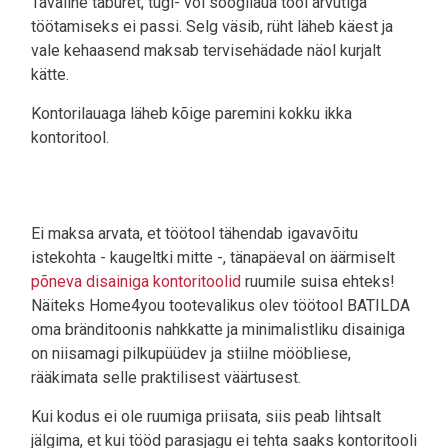
Tavaline taburet, tugi- või söögilaua tool arvutiga
töötamiseks ei passi. Selg väsib, rüht läheb käest ja
vale kehaasend maksab tervisehädade näol kurjalt
kätte.
Kontorilauaga läheb kõige paremini kokku ikka
kontoritool.
Ei maksa arvata, et töötool tähendab igavavõitu
istekohta - kaugeltki mitte -, tänapäeval on äärmiselt
põneva disainiga kontoritoolid
ruumile suisa ehteks!
Näiteks Home4you tootevalikus olev töötool BATILDA
oma bränditoonis nahkkatte ja minimalistliku disainiga
on niisamagi pilkupüüdev ja stiilne mööbliese,
rääkimata selle praktilisest väärtusest.
Kui kodus ei ole ruumiga priisata, siis peab lihtsalt
jälgima, et kui tööd parasjagu ei tehta saaks kontoritooli