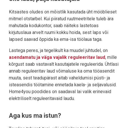
Kitsastes oludes on mõistlik kasutada üht mööblieset
mitmel otstarbel. Kui piiratud ruutmeetritele tuleb ära
mahutada kodukontor, saab näiteks lastetoas
kirjutuslaua arvelt ruumi kokku hoida, sest laps või
lapsed saavad õppida ka ema-isa töölaua taga.
Lastega peres, ja tegelikult ka muudel juhtudel, on
asendamatu ja väga vajalik reguleeritav laud
, mille
kõrgust saab vastavalt kasutajatele reguleerida. Ühtlasi
annab reguleeritav laud võimaluse ka oma tööasendit
muuta, sest teadupärast aitab vaheldumisi püsti- ja
isteasendis töötamine ennetada kaela- ja seljavalusid.
Home4you poodides on saadaval lai valik erinevaid
elektriliselt reguleeritavaid laudu.
Aga kus ma istun?