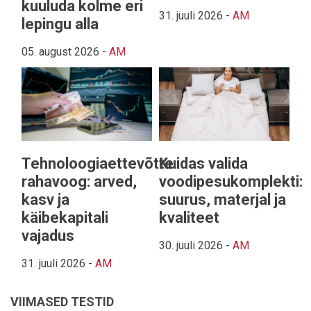
kuuluda kolme eri
31. juuli 2026
-
AM
lepingu alla
05. august 2026
-
AM
Tehnoloogiaettevõtte
Kuidas valida
rahavoog: arved,
voodipesukomplekti:
kasv ja
suurus, materjal ja
käibekapitali
kvaliteet
vajadus
30. juuli 2026
-
AM
31. juuli 2026
-
AM
VIIMASED TESTID