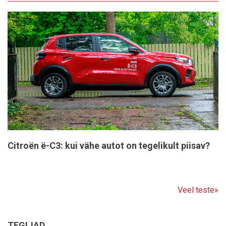
Citroën ë-C3: kui vähe autot on tegelikult piisav?
Veel teste»
TEGIJAD