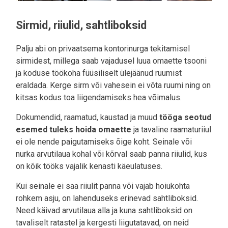
Sirmid, riiulid, sahtliboksid
Palju abi on privaatsema kontorinurga tekitamisel
sirmidest, millega saab vajadusel luua omaette tsooni
ja koduse töökoha füüsiliselt ülejäänud ruumist
eraldada. Kerge sirm või vahesein ei võta ruumi ning on
kitsas kodus toa liigendamiseks hea võimalus.
Dokumendid, raamatud, kaustad ja muud
tööga seotud
esemed tuleks hoida omaette
ja tavaline raamaturiiul
ei ole nende paigutamiseks õige koht. Seinale või
nurka arvutilaua kohal või kõrval saab panna riiulid, kus
on kõik tööks vajalik kenasti käeulatuses.
Kui seinale ei saa riiulit panna või vajab hoiukohta
rohkem asju, on lahenduseks erinevad sahtliboksid.
Need käivad arvutilaua alla ja kuna sahtliboksid on
tavaliselt ratastel ja kergesti liigutatavad, on neid