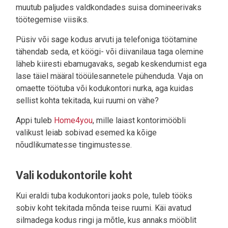
muutub paljudes valdkondades suisa domineerivaks
töötegemise viisiks.
Püsiv või sage kodus arvuti ja telefoniga töötamine
tähendab seda, et köögi- või diivanilaua taga olemine
läheb kiiresti ebamugavaks, segab keskendumist ega
lase täiel määral tööülesannetele pühenduda. Vaja on
omaette töötuba või kodukontori nurka, aga kuidas
sellist kohta tekitada, kui ruumi on vähe?
Appi tuleb
Home4you
, mille laiast kontorimööbli
valikust leiab sobivad esemed ka kõige
nõudlikumatesse tingimustesse.
Vali kodukontorile koht
Kui eraldi tuba kodukontori jaoks pole, tuleb tööks
sobiv koht tekitada mõnda teise ruumi. Käi avatud
silmadega kodus ringi ja mõtle, kus annaks mööblit