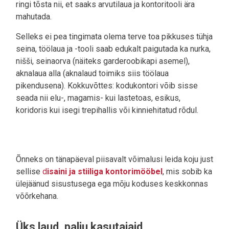
ringi tõsta nii, et saaks arvutilaua ja kontoritooli ära
mahutada.
Selleks ei pea tingimata olema terve toa pikkuses tühja
seina, töölaua ja -tooli saab edukalt paigutada ka nurka,
nišši, seinaorva (näiteks garderoobikapi asemel),
aknalaua alla (aknalaud toimiks siis töölaua
pikendusena). Kokkuvõttes: kodukontori võib sisse
seada nii elu-, magamis- kui lastetoas, esikus,
koridoris kui isegi trepihallis või kinniehitatud rõdul.
Õnneks on tänapäeval piisavalt võimalusi leida koju just
sellise
d
isaini ja stiiliga kontorimööbel
, mis sobib ka
ülejäänud sisustusega ega mõju koduses keskkonnas
võõrkehana.
Üks laud, palju kasutajaid