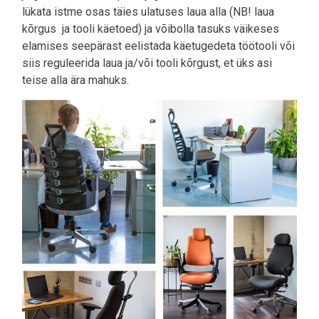
lükata istme osas täies ulatuses laua alla (NB! laua
kõrgus ja tooli käetoed) ja võibolla tasuks väikeses
elamises seepärast eelistada käetugedeta töötooli või
siis reguleerida laua ja/või tooli kõrgust, et üks asi
teise alla ära mahuks.