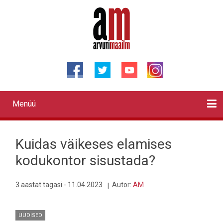
Liigu
edasi
põhisisu
juurde
Menüü
Primary
links
Kontaktid
Reklaam
Videod
Testid
Lahendused
Sõidukid
Arhiiv
English
Otsi
Kuidas väikeses elamises
kodukontor sisustada?
3 aastat tagasi - 11.04.2023
Autor:
AM
UUDISED