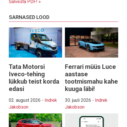
Salvesta PDF! »
SARNASED LOOD
Tata Motorsi
Ferrari müüs Luce
Iveco-tehing
aastase
lükkub teist korda
tootmismahu kahe
edasi
kuuga läbi!
02. august 2026
-
Indrek
30. juuli 2026
-
Indrek
Jakobson
Jakobson