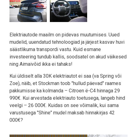
Elektriautode maailm on pidevas muutumises. Uued
mudelid, uuendatud tehnoloogiad ja järjest kasvav huvi
säästlikuma transpordi vastu. Kuid esmane
investeering tundub kallis, soodsatel on akud väikesed
ning Aimaivõid ikka ei tahaks!
Kui üldiselt alla 30K elektriautot ei saa (va Spring või
Zoe), näib, et Stockman toob "hullud päevad" raames
pakkumisse ka kolmanda – Citroen ë-C4 hinnaga 29
990€. Kui arvestada elektriauto toetusega, langeb hind
veelgi – 26 000€. Kuidas on see võimalik, kui sama
varustusega "Shine" mudel maksab hinnakirjas 42
000€?