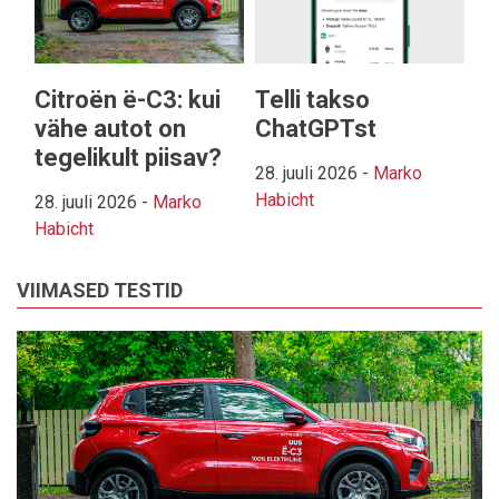
Citroën ë-C3: kui
Telli takso
vähe autot on
ChatGPTst
tegelikult piisav?
28. juuli 2026
-
Marko
Habicht
28. juuli 2026
-
Marko
Habicht
VIIMASED TESTID