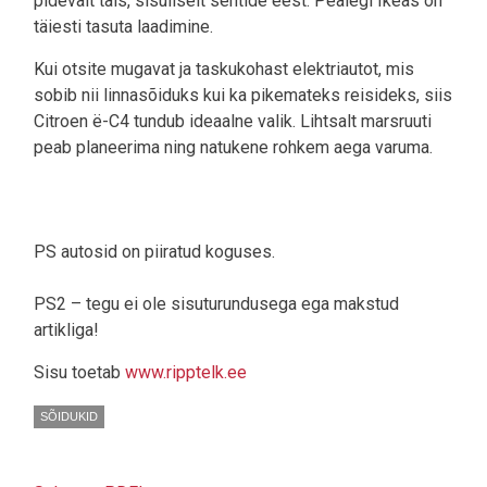
pidevalt täis, sisuliselt sentide eest. Pealegi Ikeas on
täiesti tasuta laadimine.
Kui otsite mugavat ja taskukohast elektriautot, mis
sobib nii linnasõiduks kui ka pikemateks reisideks, siis
Citroen ë-C4 tundub ideaalne valik. Lihtsalt marsruuti
peab planeerima ning natukene rohkem aega varuma.
PS autosid on piiratud koguses.
PS2 – tegu ei ole sisuturundusega ega makstud
artikliga!
Sisu toetab
www.ripptelk.ee
SÕIDUKID