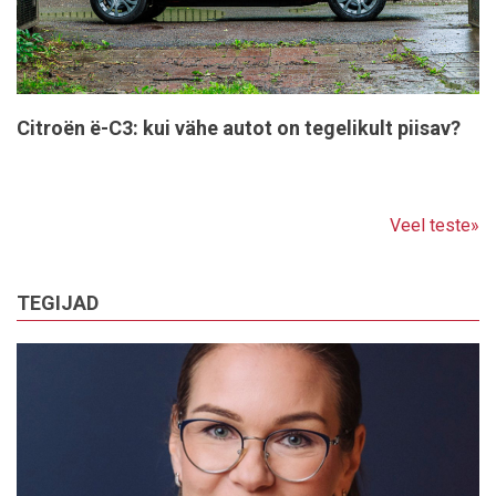
Citroën ë-C3: kui vähe autot on tegelikult piisav?
Veel teste»
TEGIJAD