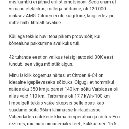
mis kumbki ei jätnud erilist emotsiooni. Seda enam et
viimane elektrikas, millega sõitsime, oli 120 000
maksev AMG. Citroen ei ole kuigi kiire, kuigi edev jne,
mitte halb, lihtsalt tavaline.
Küll aga tekkis huvi teha pikem proovisõit, kui
kõnealune pakkumine avalikuks tuli.
42 tuhande eest on valikus teisigi autosid, 30K eest
tundub, see väga mõistlik algus.
Minu isiklik kogemus näitas, et Citroen ë-C4 on
ideaalne igapäevaseks sõiduks. Olgugi, et hommikul
näitas aku 350 km ja pärast 140 km sõitu Varblasse oli
alles vaid 110 km. Tarbimine oli 17.7 kWh/100 km.
Ilmselgelt tekkis väike skepsis selle osas, kas
suudame sõita 96km lähimasse kiirlaadijasse.
Vähendades natukene kliima temperatuuri ja sõites Eco
režiimis, mis auto uimasemaks teeb, kukkus see 15.5