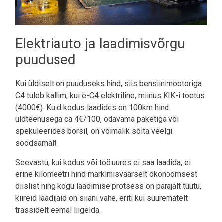
Elektriauto ja laadimisvõrgu
puudused
Kui üldiselt on puuduseks hind, siis bensiinimootoriga
C4 tuleb kallim, kui ë-C4 elektriline, miinus KIK-i toetus
(4000€). Kuid kodus laadides on 100km hind
üldteenusega ca 4€/100, odavama paketiga või
spekuleerides börsil, on võimalik sõita veelgi
soodsamalt.
Seevastu, kui kodus või tööjuures ei saa laadida, ei
erine kilomeetri hind märkimisväärselt ökonoomsest
diislist ning kogu laadimise protsess on parajalt tüütu,
kiireid laadijaid on siiani vähe, eriti kui suurematelt
trassidelt eemal liigelda.