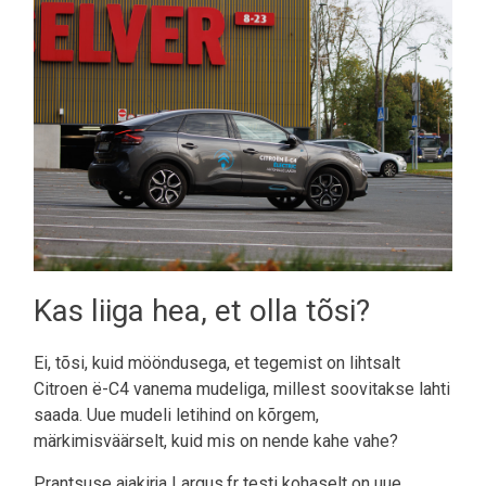
Kas liiga hea, et olla tõsi?
Ei, tõsi, kuid mööndusega, et tegemist on lihtsalt
Citroen ë-C4 vanema mudeliga, millest soovitakse lahti
saada. Uue mudeli letihind on kõrgem,
märkimisväärselt, kuid mis on nende kahe vahe?
Prantsuse ajakirja Largus.fr testi kohaselt on uue