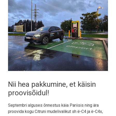
Nii hea pakkumine, et käisin
proovisõidul!
Septembri alguses õnnestus käia Pariisis ning ära
proovida kogu Citruni mudelivalikut sh ë-C4 ja ë-C4x,