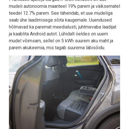
mudeli autonoomia maanteel 19% parem ja väiksematel
teedel 12.7% parem. See tähendab, et uue mudeliga
saab ühe laadimisega sõita kaugemale. Uuendused
hõlmavad ka paremat meedialusti, juhtmevaba laadijat
ja kaablita Android autot. Lühidalt öeldes on uuem
mudel võimsam, sellel on 5 kWh suurem aku maht ja
parem akukeemia, mis tagab suurema läbisõidu.