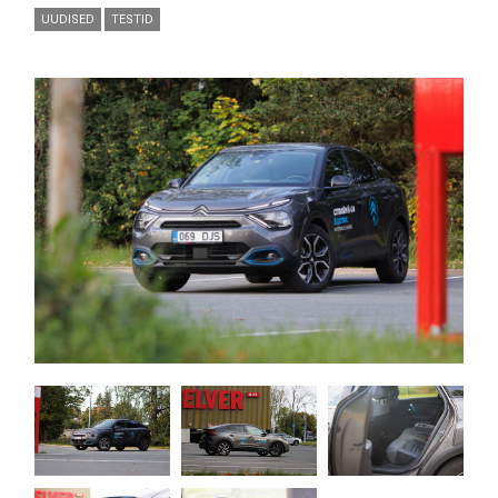
UUDISED
TESTID
Pilt