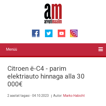
Liigu
edasi
põhisisu
juurde
Menüü
Primary
links
Kontaktid
Reklaam
Videod
Testid
Lahendused
Sõidukid
Arhiiv
English
Otsi
Citroen ë-C4 - parim
elektriauto hinnaga alla 30
000€
2 aastat tagasi - 04.10.2023
Autor:
Marko Habicht