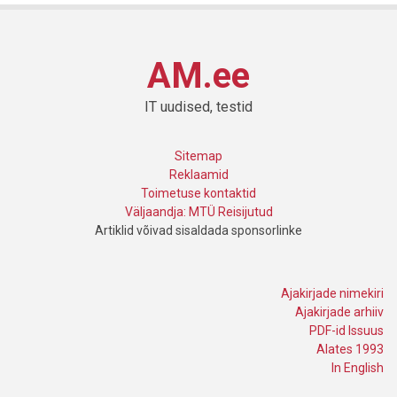
AM.ee
IT uudised, testid
Sitemap
Reklaamid
Toimetuse kontaktid
Väljaandja: MTÜ Reisijutud
Artiklid võivad sisaldada sponsorlinke
Ajakirjade nimekiri
Ajakirjade arhiiv
PDF-id Issuus
Alates 1993
In English