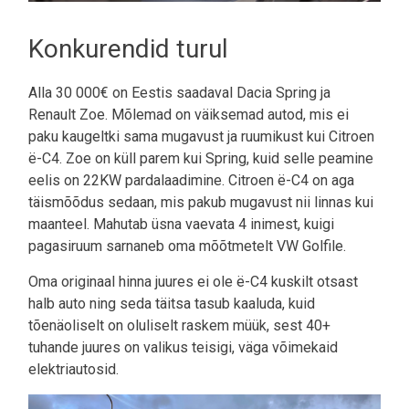
Konkurendid turul
Alla 30 000€ on Eestis saadaval Dacia Spring ja
Renault Zoe. Mõlemad on väiksemad autod, mis ei
paku kaugeltki sama mugavust ja ruumikust kui Citroen
ë-C4. Zoe on küll parem kui Spring, kuid selle peamine
eelis on 22KW pardalaadimine. Citroen ë-C4 on aga
täismõõdus sedaan, mis pakub mugavust nii linnas kui
maanteel. Mahutab üsna vaevata 4 inimest, kuigi
pagasiruum sarnaneb oma mõõtmetelt VW Golfile.
Oma originaal hinna juures ei ole ë-C4 kuskilt otsast
halb auto ning seda täitsa tasub kaaluda, kuid
tõenäoliselt on oluliselt raskem müük, sest 40+
tuhande juures on valikus teisigi, väga võimekaid
elektriautosid.