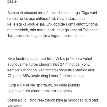
peale.
Samas ei pidanud me sõitma ei külmas ega 70ga vaid
hoidsime kiiruse ühtlaselt lubatu piirides, nii et
kellelegi ka jalgu ei jää. Ehk õppides oma autot tundma,
mis meeldib, mis mitte, saab sellega kenasti Tallinnast
Tartusse ja ka tagasi, ilma liigselt stressamata.
Kiire laadija puudumise tõttu Virtsu ja Tallinna vahel
suundusime Turba Eleporti, kus 24 minutiga (kohv,
kemps, kabanoss, venitamata) õnnestus laadida aku
7% pealt 65% peale ning Linna jõudes jäi ülegi.
Kuigi ë-C4 ei ole sportauto, on selle jõudlus
igapäevastes oludes rohkem kui piisav.
Sõidu ajal oli auto reaktsioon kiire ja möödasõidud olid
vaevatud.