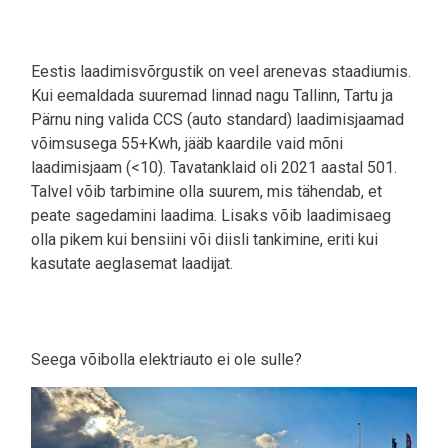
Eestis laadimisvõrgustik on veel arenevas staadiumis.
Kui eemaldada suuremad linnad nagu Tallinn, Tartu ja
Pärnu ning valida CCS (auto standard) laadimisjaamad
võimsusega 55+Kwh, jääb kaardile vaid mõni
laadimisjaam (<10). Tavatanklaid oli 2021 aastal 501.
Talvel võib tarbimine olla suurem, mis tähendab, et
peate sagedamini laadima. Lisaks võib laadimisaeg
olla pikem kui bensiini või diisli tankimine, eriti kui
kasutate aeglasemat laadijat.
Seega võibolla elektriauto ei ole sulle?