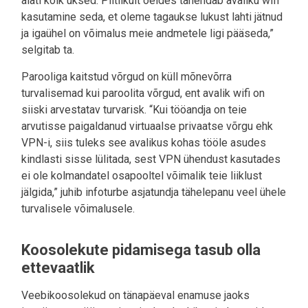
alati kõik uksed. Piltlikult öeldes tähendab avaliku wifi
kasutamine seda, et oleme tagaukse lukust lahti jätnud
ja igaühel on võimalus meie andmetele ligi pääseda,”
selgitab ta.
Parooliga kaitstud võrgud on küll mõnevõrra
turvalisemad kui paroolita võrgud, ent avalik wifi on
siiski arvestatav turvarisk. “Kui tööandja on teie
arvutisse paigaldanud virtuaalse privaatse võrgu ehk
VPN-i, siis tuleks see avalikus kohas tööle asudes
kindlasti sisse lülitada, sest VPN ühendust kasutades
ei ole kolmandatel osapooltel võimalik teie liiklust
jälgida,” juhib infoturbe asjatundja tähelepanu veel ühele
turvalisele võimalusele.
Koosolekute pidamisega tasub olla
ettevaatlik
Veebikoosolekud on tänapäeval enamuse jaoks