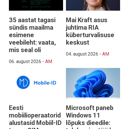
35 aastat tagasi
Mai Kraft asus
sündis maailma
juhtima RIA
esimene
küberturvalisuse
veebileht: vaata,
keskust
mis seal oli
04. august 2026
-
AM
06. august 2026
-
AM
Eesti
Microsoft paneb
mobiilioperaatorid
Windows 11
alustasid Mobiil-ID
lõpuks dieedile: