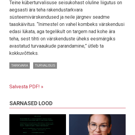
Teine küberturvalisuse seisukohast oluline liigutus on
aegsasti ära teha rakendustarkvara
süsteemivärskendused ja neile järgnev seadme
taaskäivitus. “Inimestel on vahel kombeks värskendusi
edasi lükata, aga tegelikult on targem nad kohe ära
teha, sest tihti on värskenduste üheks eesmärgiks
avastatud turvaaukude parandamine,” ütleb ta
kokkuvõtteks.
TARKVARA
TURVALISUS
Salvesta PDF! »
SARNASED LOOD