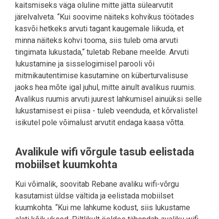
kaitsmiseks väga oluline mitte jätta sülearvutit
järelvalveta. “Kui soovime näiteks kohvikus töötades
kasvõi hetkeks arvuti tagant kaugemale liikuda, et
minna näiteks kohvi tooma, siis tuleb oma arvuti
tingimata lukustada,“ tuletab Rebane meelde. Arvuti
lukustamine ja sisselogimisel parooli või
mitmikautentimise kasutamine on küberturvalisuse
jaoks hea mõte igal juhul, mitte ainult avalikus ruumis.
Avalikus ruumis arvuti juurest lahkumisel ainuüksi selle
lukustamisest ei piisa - tuleb veenduda, et kõrvalistel
isikutel pole võimalust arvutit endaga kaasa võtta.
Avalikule wifi võrgule tasub eelistada
mobiilset kuumkohta
Kui võimalik, soovitab Rebane avaliku wifi-võrgu
kasutamist üldse vältida ja eelistada mobiilset
kuumkohta. “Kui me lahkume kodust, siis lukustame