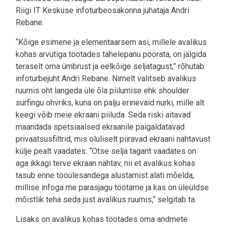
Riigi IT Keskuse infoturbeosakonna juhataja Andri
Rebane.
“Kõige esimene ja elementaarsem asi, millele avalikus
kohas arvutiga töötades tähelepanu pöörata, on jälgida
teraselt oma ümbrust ja eelkõige seljatagust,” rõhutab
infoturbejuht Andri Rebane. Nimelt valitseb avalikus
ruumis oht langeda üle õla piilumise ehk shoulder
surfingu ohvriks, kuna on palju erinevaid nurki, mille alt
keegi võib meie ekraani piiluda. Seda riski aitavad
maandada spetsiaalsed ekraanile paigaldatavad
privaatsusfiltrid, mis oluliselt piiravad ekraani nähtavust
külje pealt vaadates. “Otse selja tagant vaadates on
aga ikkagi terve ekraan nähtav, nii et avalikus kohas
tasub enne tööülesandega alustamist alati mõelda,
millise infoga me parasjagu töötame ja kas on üleüldse
mõistlik teha seda just avalikus ruumis,“ selgitab ta.
Lisaks on avalikus kohas töötades oma andmete