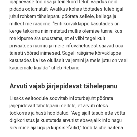
igapäevase töö osa ja teinekord tekib vajadus neid
pidada ootamatult. Avalikus kohas töötades tuleb igal
juhul rohkem tähelepanu pöörata sellele, kellega ja
millest me räägime. “Eriti kõrvaklappe kasutades on
kerge tekkima niinimetatud mullis olemise tunne, kus
me kipume ära unustama, et ei viibi tegelikult
privaatses ruumis ja meie infovahetusest saavad osa
täiesti võõrad inimesed. Sageli räägime kõrvaklappe
kasutades ka ise oluliselt valjemini ja meie juttu on veel
kaugemale kuulda,” ütleb Rebane.
Arvuti vajab järjepidevat tähelepanu
Lisaks eeltoodule soovitab infoturbejuht pöörata
järjepidevalt tähelepanu sellele, et arvuti oleks
töökorras ja hästi hooldatud. “Aeg ajalt tasub ette võtta
digikoristus ja kustutada arvutist ebavajalik info nagu
sirvimise ajalugu ja küpsisefailid,” toob ta ühe näitena.