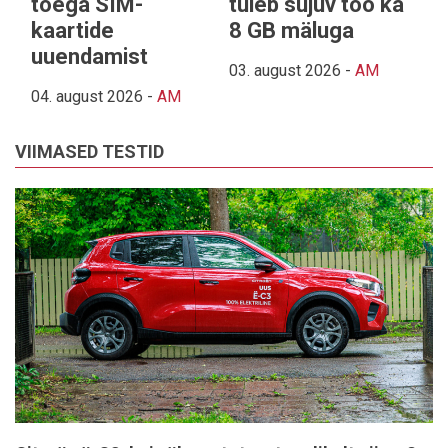
toega SIM-
tuleb sujuv töö ka
kaartide
8 GB mäluga
uuendamist
03. august 2026
-
AM
04. august 2026
-
AM
VIIMASED TESTID