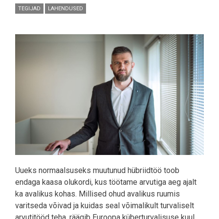
TEGIJAD
LAHENDUSED
Pilt
Uueks normaalsuseks muutunud hübriidtöö toob
endaga kaasa olukordi, kus töötame arvutiga aeg ajalt
ka avalikus kohas. Millised ohud avalikus ruumis
varitseda võivad ja kuidas seal võimalikult turvaliselt
arvutitööd teha, räägib Euroopa küberturvalisuse kuul