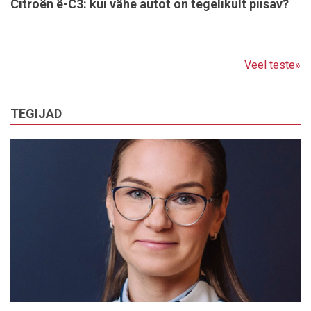
Citroën ë-C3: kui vähe autot on tegelikult piisav?
Veel teste»
TEGIJAD