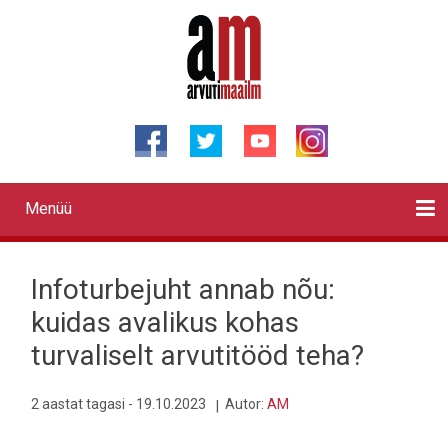
Liigu
edasi
põhisisu
juurde
Menüü
Primary
links
Kontaktid
Reklaam
Videod
Testid
Lahendused
Sõidukid
Arhiiv
English
Otsi
Infoturbejuht annab nõu:
kuidas avalikus kohas
turvaliselt arvutitööd teha?
2 aastat tagasi - 19.10.2023
Autor:
AM