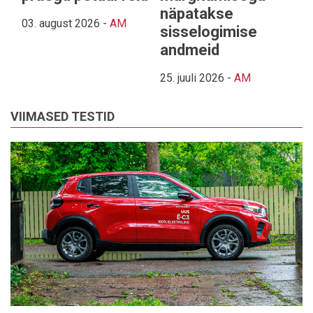
näpatakse
03. august 2026
-
AM
sisselogimise
andmeid
25. juuli 2026
-
AM
VIIMASED TESTID