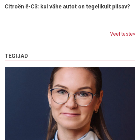
Citroën ë-C3: kui vähe autot on tegelikult piisav?
Veel teste»
TEGIJAD