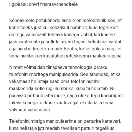
ligipääsu ohvri finantsvahenditele.
Kõnealusele petukõnede lainele on iseloomulik see, et
kõne tuleks just kui kohalikult numbrilt, kuid tegelikult
on tegu välismaalt tehtava kõnega. Juhul, kui kõnele
jääb vastamata ja sellele hiljem tagasi helistada, vastab
aga numbri tegelik omanik Eestis, kellel pole aimugi, et
tema numbrit on kasutatud petuskeemi maskeeringuna.
Nimelt võimaldab tänapäeva tehnoloogia paraku
telefoninumbritega manipuleerida. See tähendab, et ka
välismaalt helistaja saab oma telefoninumbri
maskeerida selle riigi numbriks, kuhu ta helistab. Nii
püüavad petturid jätta mulje, nagu oleks tegu koduriigist
tuleva kõnega, et kõne vastuvõtjat eksitada ja tema
valvsust vähendada.
Telefoninumbriga manipuleerime on petturite kattevari,
kuna helistaja jutt reedab tavaliselt petturi tegelikud