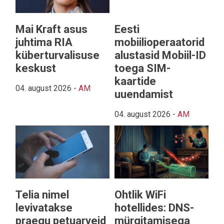
Mai Kraft asus
Eesti
juhtima RIA
mobiilioperaatorid
küberturvalisuse
alustasid Mobiil-ID
keskust
toega SIM-
kaartide
04. august 2026
-
AM
uuendamist
04. august 2026
-
AM
Telia nimel
Ohtlik WiFi
levivatakse
hotellides: DNS-
praegu petuarveid
mürgitamisega