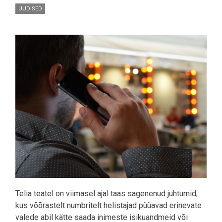
UUDISED
Pilt
Telia teatel on viimasel ajal taas sagenenud juhtumid,
kus võõrastelt numbritelt helistajad püüavad erinevate
valede abil kätte saada inimeste isikuandmeid või