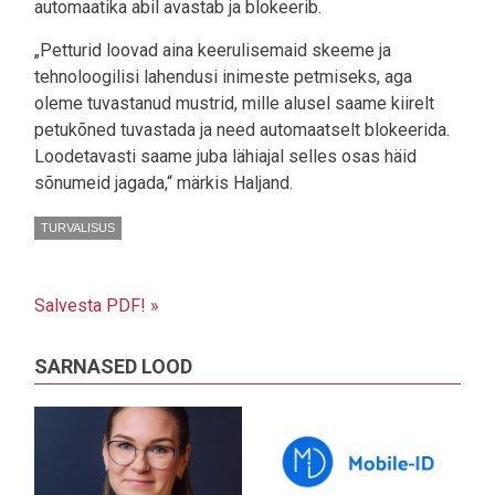
automaatika abil avastab ja blokeerib.
„Petturid loovad aina keerulisemaid skeeme ja
tehnoloogilisi lahendusi inimeste petmiseks, aga
oleme tuvastanud mustrid, mille alusel saame kiirelt
petukõned tuvastada ja need automaatselt blokeerida.
Loodetavasti saame juba lähiajal selles osas häid
sõnumeid jagada,“ märkis Haljand.
TURVALISUS
Salvesta PDF! »
SARNASED LOOD