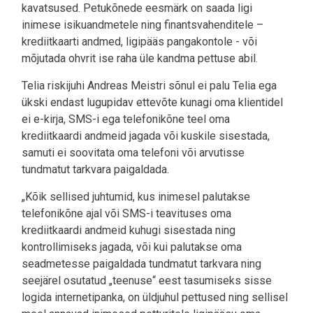
kavatsused. Petukõnede eesmärk on saada ligi
inimese isikuandmetele ning finantsvahenditele –
krediitkaarti andmed, ligipääs pangakontole - või
mõjutada ohvrit ise raha üle kandma pettuse abil.
Telia riskijuhi Andreas Meistri sõnul ei palu Telia ega
ükski endast lugupidav ettevõte kunagi oma klientidel
ei e-kirja, SMS-i ega telefonikõne teel oma
krediitkaardi andmeid jagada või kuskile sisestada,
samuti ei soovitata oma telefoni või arvutisse
tundmatut tarkvara paigaldada.
„Kõik sellised juhtumid, kus inimesel palutakse
telefonikõne ajal või SMS-i teavituses oma
krediitkaardi andmeid kuhugi sisestada ning
kontrollimiseks jagada, või kui palutakse oma
seadmetesse paigaldada tundmatut tarkvara ning
seejärel osutatud „teenuse“ eest tasumiseks sisse
logida internetipanka, on üldjuhul pettused ning sellisel