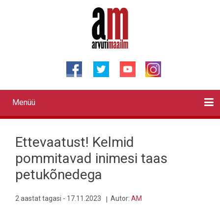
Liigu
edasi
põhisisu
juurde
Menüü
Primary
links
Kontaktid
Reklaam
Videod
Testid
Lahendused
Sõidukid
Arhiiv
English
Otsi
Ettevaatust! Kelmid
pommitavad inimesi taas
petukõnedega
2 aastat tagasi - 17.11.2023
Autor:
AM