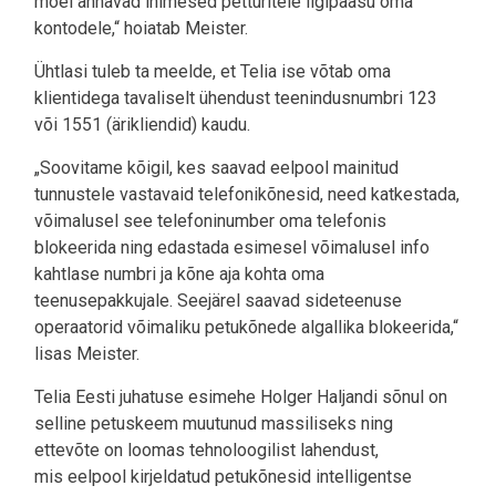
moel annavad inimesed petturitele ligipääsu oma
kontodele,“ hoiatab Meister.
Ühtlasi tuleb ta meelde, et Telia ise võtab oma
klientidega tavaliselt ühendust teenindusnumbri 123
või 1551 (ärikliendid) kaudu.
„Soovitame kõigil, kes saavad eelpool mainitud
tunnustele vastavaid telefonikõnesid, need katkestada,
võimalusel see telefoninumber oma telefonis
blokeerida ning edastada esimesel võimalusel info
kahtlase numbri ja kõne aja kohta oma
teenusepakkujale. Seejärel saavad sideteenuse
operaatorid võimaliku petukõnede algallika blokeerida,“
lisas Meister.
Telia Eesti juhatuse esimehe Holger Haljandi sõnul on
selline petuskeem muutunud massiliseks ning
ettevõte on loomas tehnoloogilist lahendust,
mis eelpool kirjeldatud petukõnesid intelligentse