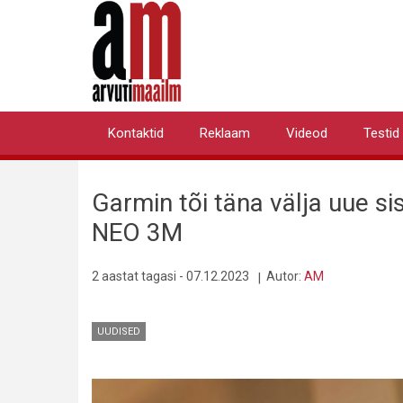
Liigu
edasi
põhisisu
juurde
Kontaktid
Reklaam
Videod
Testid
Primary
links
Garmin tõi täna välja uue s
NEO 3M
2 aastat tagasi - 07.12.2023
Autor:
AM
UUDISED
Pilt