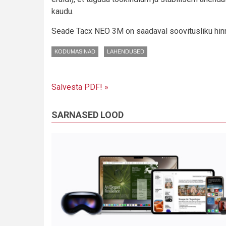
kaudu.
Seade Tacx NEO 3M on saadaval soovitusliku hin
KODUMASINAD
LAHENDUSED
Salvesta PDF! »
SARNASED LOOD