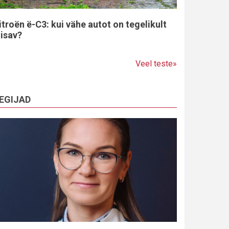
itroën ë-C3: kui vähe autot on tegelikult
iisav?
Veel teste»
EGIJAD