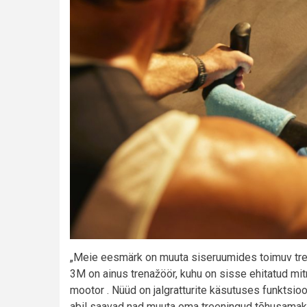
„Meie eesmärk on muuta siseruumides toimuv tree
3M on ainus trenažöör, kuhu on sisse ehitatud mit
mootor . Nüüd on jalgratturite käsutuses funktsioon
abil saavad nad muuta oma treeningud tõhusamaks