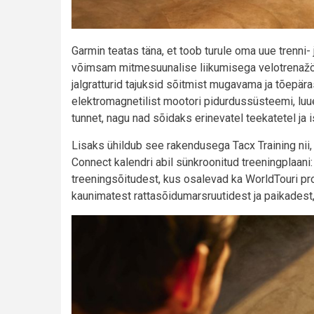
Garmin teatas täna, et toob turule oma uue trenn
võimsam mitmesuunalise liikumisega velotrenažöör.
jalgratturid tajuksid sõitmist mugavama ja tõep
elektromagnetilist mootori pidurdussüsteemi, luue
tunnet, nagu nad sõidaks erinevatel teekatetel ja 
Lisaks ühildub see rakendusega Tacx Training nii,
Connect kalendri abil sünkroonitud treeningplaani
treeningsõitudest, kus osalevad ka WorldTouri p
kaunimatest rattasõidumarsruutidest ja paikadest,