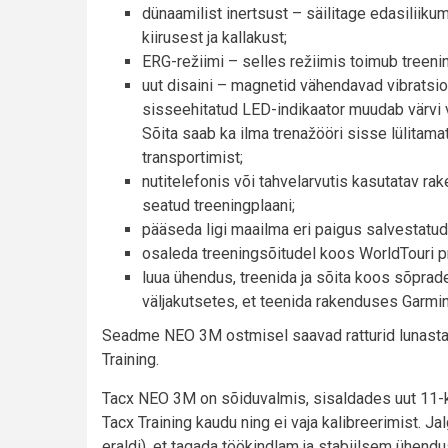
dünaamilist inertsust – säilitage edasiliikumi
kiirusest ja kallakust;
ERG-režiimi – selles režiimis toimub treen
uut disaini – magnetid vähendavad vibratsio
sisseehitatud LED-indikaator muudab värvi va
Sõita saab ka ilma trenažööri sisse lülita
transportimist;
nutitelefonis või tahvelarvutis kasutatav ra
seatud treeningplaani;
pääseda ligi maailma eri paigus salvestatud
osaleda treeningsõitudel koos WorldTouri
luua ühendus, treenida ja sõita koos sõprade
väljakutsetes, et teenida rakenduses Garmi
Seadme NEO 3M ostmisel saavad ratturid lunasta
Training.
Tacx NEO 3M on sõiduvalmis, sisaldades uut 11-kä
Tacx Training kaudu ning ei vaja kalibreerimist. J
eraldi), et tagada töökindlam ja stabiilsem ühendu