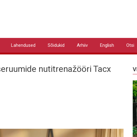
Lahendused
Sõidukid
Arhiiv
English
Otsi
iseruumide nutitrenažööri Tacx
V