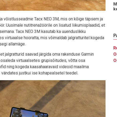
M
k
i- ja võistlusseadme Tacx NEO 3M, mis on kõige täpsem ja
 Uusimale nutitrenažöörile on lisatud liikumisplaadid, et
ärasemana. Tacx NEO 3M kasutab ka uuenduslikku
P
s virtuaalse hooratta, mis võimaldab jalgratturitel kogeda
isegi allamäge.
R
 et jalgratturid saavad järgida oma rakenduse Garmin
O
: osaleda virtuaalsetes grupisõitudes, võtta osa
O
rofid ning kogeda kaasahaaravaid videoid maailma
 vändates justkui ise kohapealsetel teedel.