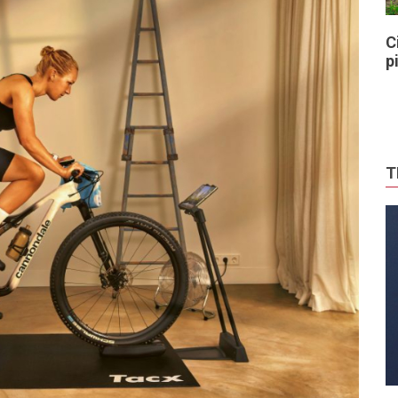
C
p
T