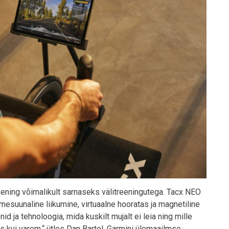
ning võimalikult sarnaseks välitreeningutega. Tacx NEO
mesuunaline liikumine, virtuaalne hooratas ja magnetiline
id ja tehnoloogia, mida kuskilt mujalt ei leia ning mille
 kui varem,“ ütles Dan Bartel, Garmini ülemaailmse