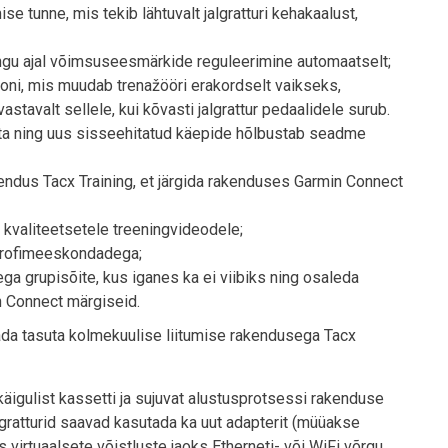
se tunne, mis tekib lähtuvalt jalgratturi kehakaalust,
ingu ajal võimsuseesmärkide reguleerimine automaatselt;
oni, mis muudab trenažööri erakordselt vaikseks,
stavalt sellele, kui kõvasti jalgrattur pedaalidele surub.
mata ning uus sisseehitatud käepide hõlbustab seadme
kendus Tacx Training, et järgida rakenduses Garmin Connect
 kvaliteetsetele treeningvideodele;
 profimeeskondadega;
ga grupisõite, kus iganes ka ei viibiks ning osaleda
n Connect märgiseid.
da tasuta kolmekuulise liitumise rakendusega Tacx
igulist kassetti ja sujuvat alustusprotsessi rakenduse
algratturid saavad kasutada ka uut adapterit (müüakse
s virtuaalsete võistluste jaoks Etherneti- või WiFi võrgu