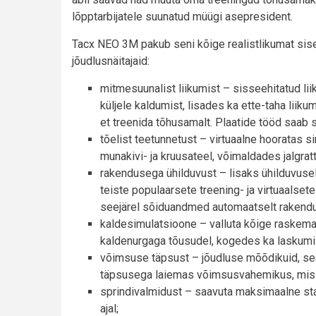
lõpptarbijatele suunatud müügi asepresident.
Tacx NEO 3M pakub seni kõige realistlikumat sis
jõudlusnäitajaid:
mitmesuunalist liikumist – sisseehitatud lii
küljele kaldumist, lisades ka ette-taha liik
et treenida tõhusamalt. Plaatide tööd saab soo
tõelist teetunnetust – virtuaalne hooratas s
munakivi- ja kruusateel, võimaldades jalgratt
rakendusega ühilduvust – lisaks ühilduvus
teiste populaarsete treening- ja virtuaalset
seejärel sõiduandmed automaatselt rakend
kaldesimulatsioone – valluta kõige raskema
kaldenurgaga tõusudel, kogedes ka laskumi
võimsuse täpsust – jõudluse mõõdikuid, sea
täpsusega laiemas võimsusvahemikus, mis va
sprindivalmidust – saavuta maksimaalne stab
ajal;