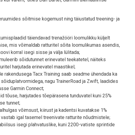
eruumides sõitmise kogemust ning täiustatud treening- ja
kumisplaadid täiendavad trenažööri loomulikku küljelt
umise, mis võimaldab ratturitel sõita loomulikumas asendis,
vi korral isegi sisse ja välja lülitada;
imuleerib sõidutunnet erinevatel teekatetel, näiteks
uritel harjutada erinevatel maastikel;
ele rakendusega Tacx Training saab seadme ühendada ka
e sõiduplatvormidega, nagu TrainerRoad ja Zwift, laadides
usse Garmin Connect;
id tõuse, harjutades tõepärasena tunduvatel kuni 25%
se tunnet;
lhulgas võimsust, kiirust ja kadentsi kuvatakse 1%
stab igal tasemel treenivate ratturite nõudmistele;
iilsus isegi plahvatuslike, kuni 2200-vatiste sprintide