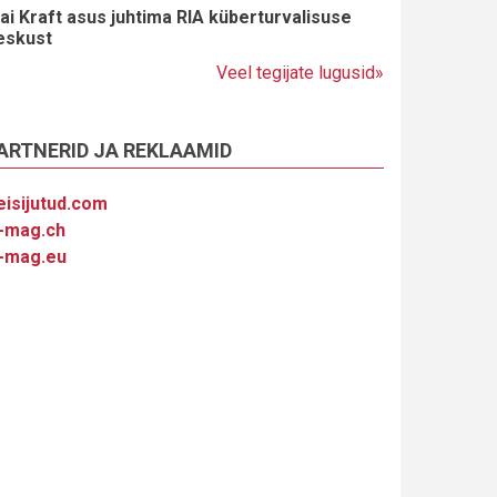
ai Kraft asus juhtima RIA küberturvalisuse
eskust
Veel tegijate lugusid»
ARTNERID JA REKLAAMID
eisijutud.com
-mag.ch
-mag.eu