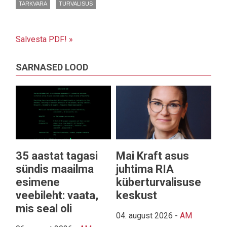
TARKVARA
TURVALISUS
Salvesta PDF! »
SARNASED LOOD
35 aastat tagasi
Mai Kraft asus
sündis maailma
juhtima RIA
esimene
küberturvalisuse
veebileht: vaata,
keskust
mis seal oli
04. august 2026
-
AM