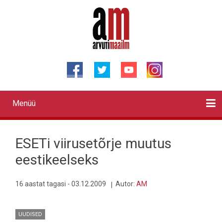
Liigu
edasi
põhisisu
juurde
Menüü
Primary
links
Kontaktid
Reklaam
Videod
Testid
Lahendused
Sõidukid
Arhiiv
English
Otsi
ESETi viirusetõrje muutus
eestikeelseks
16 aastat tagasi - 03.12.2009
Autor:
AM
UUDISED