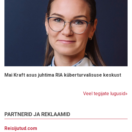
Mai Kraft asus juhtima RIA küberturvalisuse keskust
Veel tegijate lugusid»
PARTNERID JA REKLAAMID
Reisijutud.com