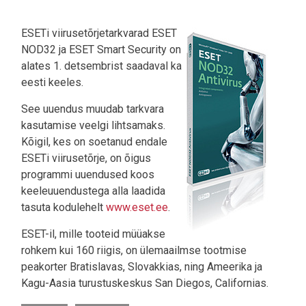
ESETi viirusetõrjetarkvarad ESET
NOD32 ja ESET Smart Security on
alates 1. detsembrist saadaval ka
eesti keeles.
See uuendus muudab tarkvara
kasutamise veelgi lihtsamaks.
Kõigil, kes on soetanud endale
ESETi viirusetõrje, on õigus
programmi uuendused koos
keeleuuendustega alla laadida
tasuta kodulehelt
www.eset.ee
.
ESET-il, mille tooteid müüakse
rohkem kui 160 riigis, on ülemaailmse tootmise
peakorter Bratislavas, Slovakkias, ning Ameerika ja
Kagu-Aasia turustuskeskus San Diegos, Californias.