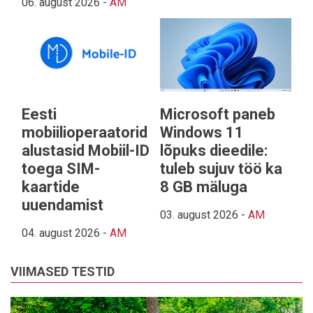
06. august 2026
-
AM
Eesti
Microsoft paneb
mobiilioperaatorid
Windows 11
alustasid Mobiil-ID
lõpuks dieedile:
toega SIM-
tuleb sujuv töö ka
kaartide
8 GB mäluga
uuendamist
03. august 2026
-
AM
04. august 2026
-
AM
VIIMASED TESTID