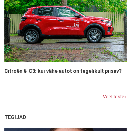
Citroën ë-C3: kui vähe autot on tegelikult piisav?
Veel teste»
TEGIJAD