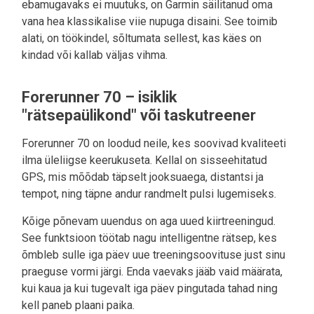
ebamugavaks ei muutuks, on Garmin säilitanud oma
vana hea klassikalise viie nupuga disaini. See toimib
alati, on töökindel, sõltumata sellest, kas käes on
kindad või kallab väljas vihma.
Forerunner 70 – isiklik
"rätsepaülikond" või taskutreener
Forerunner 70 on loodud neile, kes soovivad kvaliteeti
ilma üleliigse keerukuseta. Kellal on sisseehitatud
GPS, mis mõõdab täpselt jooksuaega, distantsi ja
tempot, ning täpne andur randmelt pulsi lugemiseks.
Kõige põnevam uuendus on aga uued kiirtreeningud.
See funktsioon töötab nagu intelligentne rätsep, kes
õmbleb sulle iga päev uue treeningsoovituse just sinu
praeguse vormi järgi. Enda vaevaks jääb vaid määrata,
kui kaua ja kui tugevalt iga päev pingutada tahad ning
kell paneb plaani paika.