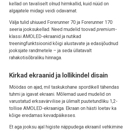
kellad on tavaliselt olnud hirmkallid, kuid nüüd on
algajatele midagi veidi odavamat.
Välja tulid uhiuued Forerunner 70 ja Forerunner 170
seeria jooksukellad. Need mudelid toovad
premium
-
klassi AMOLED-ekraanid ja nutikad
treeningfunktsioonid kõigi alustavate ja edasijõudnud
jooksjate randmetele – ja seda üllatavalt
rahakotisõbraliku hinnaga.
Kirkad ekraanid ja lollikindel disain
Möödas on ajad, mil taskukohane spordikell tähendas
tuhmi ja igavat ekraani. Mõlemad uued mudelid on
varustatud erksavärvilise ja ülimalt puutetundliku 1,2-
tollise AMOLED-ekraaniga. Ekraan on hästi loetav ka
kõige eredamas kevadpäikeses.
Et aga jooksu ajal higiste näppudega ekraanil vehkimine