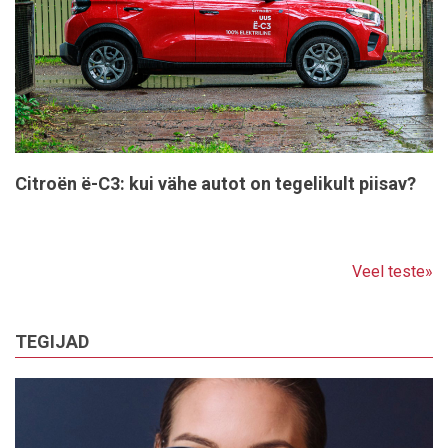
Citroën ë-C3: kui vähe autot on tegelikult piisav?
Veel teste»
TEGIJAD