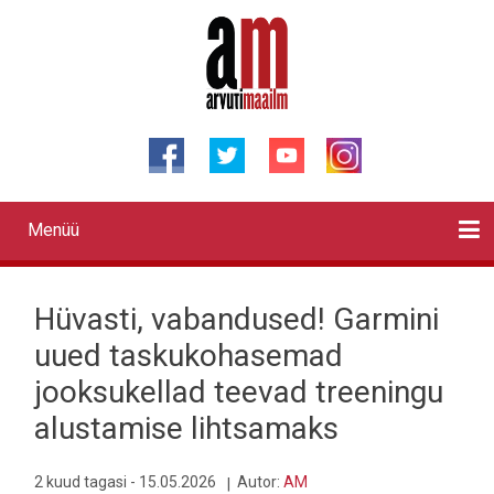
Liigu
edasi
põhisisu
juurde
Menüü
Primary
links
Kontaktid
Reklaam
Videod
Testid
Lahendused
Sõidukid
Arhiiv
English
Otsi
Hüvasti, vabandused! Garmini
uued taskukohasemad
jooksukellad teevad treeningu
alustamise lihtsamaks
2 kuud tagasi - 15.05.2026
Autor:
AM