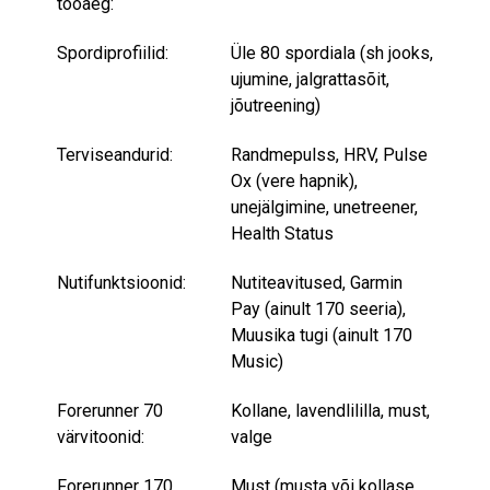
tööaeg:
Spordiprofiilid:
Üle 80 spordiala (sh jooks,
ujumine, jalgrattasõit,
jõutreening)
Terviseandurid:
Randmepulss, HRV, Pulse
Ox (vere hapnik),
unejälgimine, unetreener,
Health Status
Nutifunktsioonid:
Nutiteavitused, Garmin
Pay (ainult 170 seeria),
Muusika tugi (ainult 170
Music)
Forerunner 70
Kollane, lavendlililla, must,
värvitoonid:
valge
Forerunner 170
Must (musta või kollase