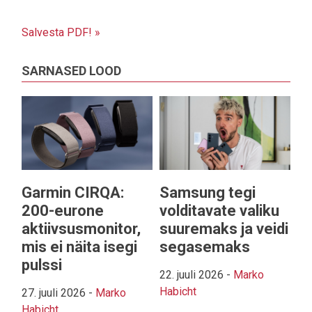
Salvesta PDF! »
SARNASED LOOD
Garmin CIRQA:
Samsung tegi
200-eurone
volditavate valiku
aktiivsusmonitor,
suuremaks ja veidi
mis ei näita isegi
segasemaks
pulssi
22. juuli 2026
-
Marko
Habicht
27. juuli 2026
-
Marko
Habicht