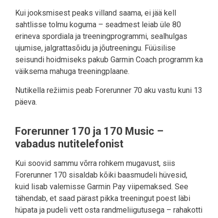
Kui jooksmisest peaks villand saama, ei jää kell
sahtlisse tolmu koguma – seadmest leiab üle 80
erineva spordiala ja treeningprogrammi, sealhulgas
ujumise, jalgrattasõidu ja jõutreeningu. Füüsilise
seisundi hoidmiseks pakub Garmin Coach programm ka
väiksema mahuga treeningplaane.
Nutikella režiimis peab Forerunner 70 aku vastu kuni 13
päeva.
Forerunner 170 ja 170 Music –
vabadus nutitelefonist
Kui soovid sammu võrra rohkem mugavust, siis
Forerunner 170 sisaldab kõiki baasmudeli hüvesid,
kuid lisab valemisse Garmin Pay viipemaksed. See
tähendab, et saad pärast pikka treeningut poest läbi
hüpata ja pudeli vett osta randmeliigutusega – rahakotti