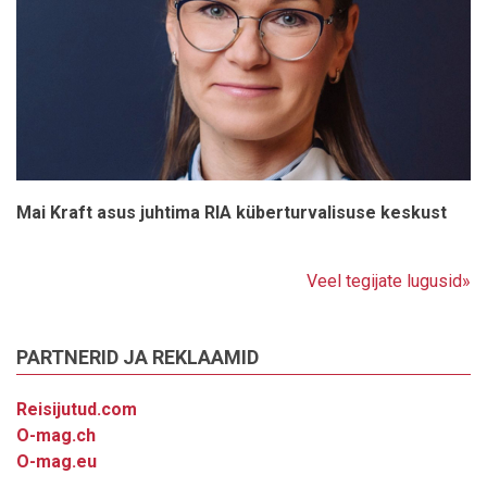
Mai Kraft asus juhtima RIA küberturvalisuse keskust
Veel tegijate lugusid»
PARTNERID JA REKLAAMID
Reisijutud.com
O-mag.ch
O-mag.eu