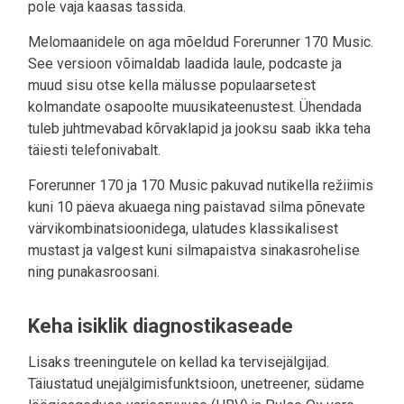
pole vaja kaasas tassida.
Melomaanidele on aga mõeldud Forerunner 170 Music.
See versioon võimaldab laadida laule, podcaste ja
muud sisu otse kella mälusse populaarsetest
kolmandate osapoolte muusikateenustest. Ühendada
tuleb juhtmevabad kõrvaklapid ja jooksu saab ikka teha
täiesti telefonivabalt.
Forerunner 170 ja 170 Music pakuvad nutikella režiimis
kuni 10 päeva akuaega ning paistavad silma põnevate
värvikombinatsioonidega, ulatudes klassikalisest
mustast ja valgest kuni silmapaistva sinakasrohelise
ning punakasroosani.
Keha isiklik diagnostikaseade
Lisaks treeningutele on kellad ka tervisejälgijad.
Täiustatud unejälgimisfunktsioon, unetreener, südame