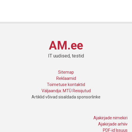
AM.ee
IT uudised, testid
Sitemap
Reklaamid
Toimetuse kontaktid
Väljaandja: MTÜ Reisijutud
Artiklid võivad sisaldada sponsorlinke
Ajakirjade nimekiri
Ajakirjade arhiiv
PDF-id Issuus