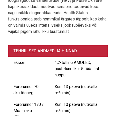
löögisageduse varieeruvuse (HRV) ja Pulse Ox vere
hapnikusisaldust mõõtvad sensorid töötavad koos
nagu isiklik diagnostikaseade. Health Status
funktsiooniga teab hommikul ärgates täpselt, kas keha
on valmis uueks intensiivseks jooksupäevaks või
vajaks pigem rahulikku taastumist.
TEHNILISED ANDMED JA HINNAD
Ekraan:
1,2-tolline AMOLED,
puutetundlik + 5 füüsilist
nuppu
Forerunner 70
Kuni 13 päeva (nutikella
aku tööaeg:
režiimis)
Forerunner 170 /
Kuni 10 päeva (nutikella
Music aku
režiimis)