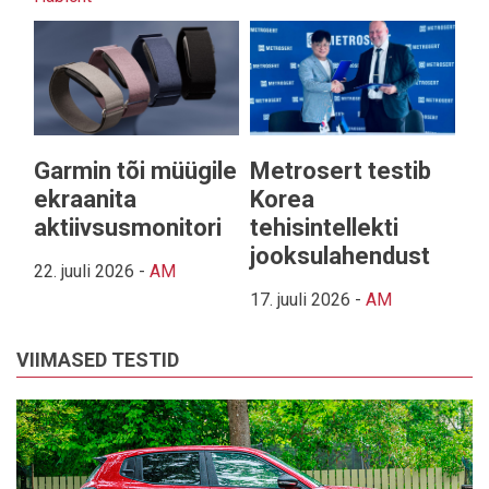
Garmin tõi müügile
Metrosert testib
ekraanita
Korea
aktiivsusmonitori
tehisintellekti
jooksulahendust
22. juuli 2026
-
AM
17. juuli 2026
-
AM
VIIMASED TESTID