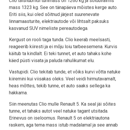
Clio täishübriidi tühimass on 1260 kg ja sõiduvalmis
mass 1323 kg. See on tänapäeva mõistes kerge auto.
Eriti siis, kui oled sõitnud järjest suurenevate
linnamaasturite, elektriautode või lihtsalt paksuks
kasvanud SUV nimeliste pereautodega.
Kergust on rooli taga tunda. Clio keerab meelsasti,
reageerib kiiresti ja ei mõju loiu tarbeesemena. Kurvis
käitub ta kindlalt. Ei teki tunnet, et auto tahaks kohe
käed püsti visata ja paluda rahulikumat elu.
Vastupidi. Clio tekitab tunde, et võiks kurvi võtta natuke
kiiremini kui viisakas oleks. Veel veidi hirmutavamalt,
heas mõttes, tekib tunne, et auto saaks sellega ka
hakkama.
Siin meenutas Clio mulle Renault 5. Ka seal jäi sõites
tunne, et tahaks autot veel natuke tagant utsitada.
Erinevus on iseloomus. Renault 5 on elektriautona
raskem, aga tema mass istub madalamal ja see annab