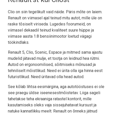
Clio on siin tegelikult vaid näide. Päris mõte on laiem.
Renault on viimasel ajal teinud mitu autot, mille üle on
raske tõsiselt viriseda. Lugedes foorumeid, on
viimasel dekaadil teinud kvaliteet suure hüppe ja
viimase aasta 1.8 bensiinimootor loetud vägagi
töökindlaks.
Renault 5, Clio, Scenic, Espace ja mitmed sama ajastu
mudelid jätavad mulje, et tootja on leidnud hea rütmi.
Autod on ergonoomilised, sõitmiseks mõnusad ja
tehniliselt mõistlikud. Need ei ürita olla iga hinna eest
futuristlikud. Need üritavad olla head autod.
See kõlab lihtsa eesmärgina, aga autotööstuses ei ole
see praegu üldse iseenesestmõistetav. Liiga sageli
tahetakse teha ekraaniga ratastel kontorit, mille
kasutamiseks oleks vaja sissejuhatavat kursust ja
natuke kannatlikku meelt. Renault on õnneks jätnud