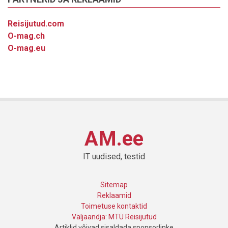
Reisijutud.com
O-mag.ch
O-mag.eu
AM.ee
IT uudised, testid
Sitemap
Reklaamid
Toimetuse kontaktid
Väljaandja: MTÜ Reisijutud
Artiklid võivad sisaldada sponsorlinke