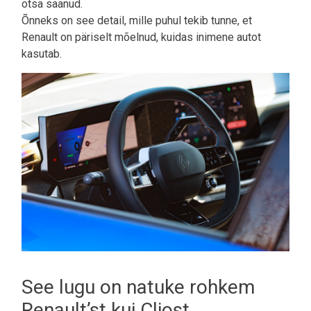
otsa saanud.
Õnneks on see detail, mille puhul tekib tunne, et
Renault on päriselt mõelnud, kuidas inimene autot
kasutab.
See lugu on natuke rohkem
Renault’st kui Cliost