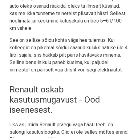
auto oleks osanud rääkida, oleks ta ilmselt küsinud,
kas me ikka tunneme teineteist piisavalt hästi. Sellest
hoolimata jäi keskmine kütusekulu umbes 5–6 l/100
km vahele.
See on sellise sõidu kohta väga hea tulemus. Kui
kolleegid on pikemal sõidul saanud kuluks natuke üle 4
liitri sajale, siis hakkab pilt päris huvitavaks minema.
Selline bensiinikulu paneb küsima, kui paljudel
inimestel on päriselt vaja diislit või isegi elektriautot.
Renault oskab
kasutusmugavust - Ood
iseenesest.
Üks asi, mida Renault praegu väga hästi teeb, on
salongi kasutusloogika. Clio ei ole selles mõttes erand.