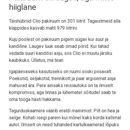
hiiglane
Täishübriid-Clio pakiruum on 301 liitrit. Tagaistmeid alla
klappides kasvab maht 979 liitrini.
Kuju poolest on pakiruum pigem sügav kui suur ja
kandiline. Laugev luuk seab omad piirid. Kui tahad
vedada suuri kandilisi asju, siis Clio ei muutu järsku
kaubikuks. Üllatus, ma tean.
Igapäevaseks kasutuseks on ruumi siiski piisavalt.
Poekotid, seljakotid, trennikott ja paar argisemat asja
mahuvad ära. Pere ainsaks reisiautoks on ta ilmselt
kompromiss, aga linnas ja lühematel sõitudel saab ta
oma tööga hästi hakkama.
Tagurduskaamera väärib eraldi mainimist. Pilt on hea ja
selge. Kohati isegi parem kui mõnel kaks korda kallimal
autol. Ilmselt on need tuhanded kartulkaamerad lõpuks