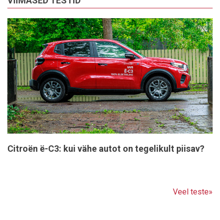
VIIMASED TESTID
Citroën ë-C3: kui vähe autot on tegelikult piisav?
Veel teste»