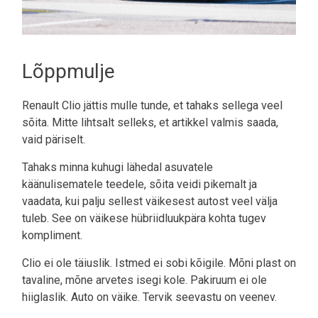
Lõppmulje
Renault Clio jättis mulle tunde, et tahaks sellega veel
sõita. Mitte lihtsalt selleks, et artikkel valmis saada,
vaid päriselt.
Tahaks minna kuhugi lähedal asuvatele
käänulisematele teedele, sõita veidi pikemalt ja
vaadata, kui palju sellest väikesest autost veel välja
tuleb. See on väikese hübriidluukpära kohta tugev
kompliment.
Clio ei ole täiuslik. Istmed ei sobi kõigile. Mõni plast on
tavaline, mõne arvetes isegi kole. Pakiruum ei ole
hiiglaslik. Auto on väike. Tervik seevastu on veenev.