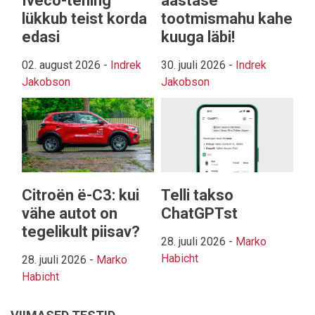
Iveco-tehing
aastase
lükkub teist korda
tootmismahu kahe
edasi
kuuga läbi!
02. august 2026
-
Indrek
30. juuli 2026
-
Indrek
Jakobson
Jakobson
Citroën ë-C3: kui
Telli takso
vähe autot on
ChatGPTst
tegelikult piisav?
28. juuli 2026
-
Marko
Habicht
28. juuli 2026
-
Marko
Habicht