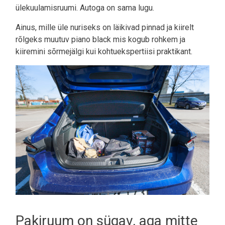
ülekuulamisruumi. Autoga on sama lugu.
Ainus, mille üle nuriseks on läikivad pinnad ja kiirelt
rõlgeks muutuv piano black mis kogub rohkem ja
kiiremini sõrmejälgi kui kohtuekspertiisi praktikant.
Pakiruum on sügav, aga mitte