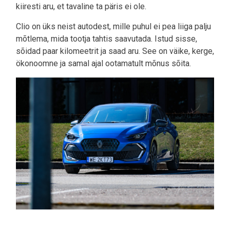
kiiresti aru, et tavaline ta päris ei ole.
Clio on üks neist autodest, mille puhul ei pea liiga palju
mõtlema, mida tootja tahtis saavutada. Istud sisse,
sõidad paar kilomeetrit ja saad aru. See on väike, kerge,
ökonoomne ja samal ajal ootamatult mõnus sõita.