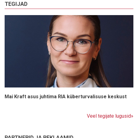
TEGIJAD
Mai Kraft asus juhtima RIA küberturvalisuse keskust
Veel tegijate lugusid»
PARTNERID JA REKLAAMID