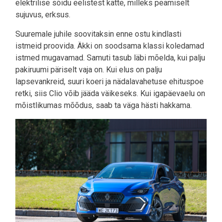
elektrilise sõidu eelistest kätte, milleks peamiselt
sujuvus, erksus.
Suuremale juhile soovitaksin enne ostu kindlasti
istmeid proovida. Äkki on soodsama klassi koledamad
istmed mugavamad. Samuti tasub läbi mõelda, kui palju
pakiruumi päriselt vaja on. Kui elus on palju
lapsevankreid, suuri koeri ja nädalavahetuse ehituspoe
retki, siis Clio võib jääda väikeseks. Kui igapäevaelu on
mõistlikumas mõõdus, saab ta väga hästi hakkama.