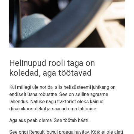
Helinupud rooli taga on
koledad, aga töötavad
Kui millegi üle norida, siis helisüsteemi juhtkang on
endiselt üsna robustne. See on selline agraarne
lahendus. Natuke nagu traktorist oleks käinud
disainikoosolekul ja saanud oma tahtmise.
Aga aus peab olema. See töötab hästi.
See ongi Renault’ puhul praegu huvitav. Kõik ei ole alati