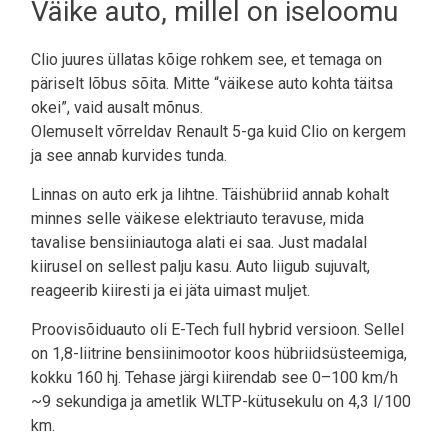
Väike auto, millel on iseloomu
Clio juures üllatas kõige rohkem see, et temaga on
päriselt lõbus sõita. Mitte “väikese auto kohta täitsa
okei”, vaid ausalt mõnus.
Olemuselt võrreldav Renault 5-ga kuid Clio on kergem
ja see annab kurvides tunda.
Linnas on auto erk ja lihtne. Täishübriid annab kohalt
minnes selle väikese elektriauto teravuse, mida
tavalise bensiiniautoga alati ei saa. Just madalal
kiirusel on sellest palju kasu. Auto liigub sujuvalt,
reageerib kiiresti ja ei jäta uimast muljet.
Proovisõiduauto oli E-Tech full hybrid versioon. Sellel
on 1,8-liitrine bensiinimootor koos hübriidsüsteemiga,
kokku 160 hj. Tehase järgi kiirendab see 0–100 km/h
~9 sekundiga ja ametlik WLTP-kütusekulu on 4,3 l/100
km.