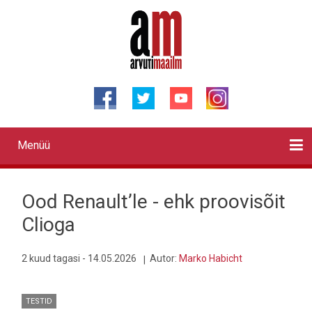
Liigu
edasi
põhisisu
juurde
Menüü
Primary
links
Kontaktid
Reklaam
Videod
Testid
Lahendused
Sõidukid
Arhiiv
English
Otsi
Ood Renault’le - ehk proovisõit
Clioga
2 kuud tagasi - 14.05.2026
Autor:
Marko Habicht
TESTID