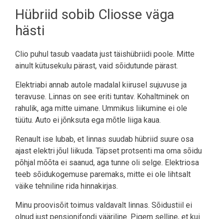
Hübriid sobib Cliosse väga
hästi
Clio puhul tasub vaadata just täishübriidi poole. Mitte
ainult kütusekulu pärast, vaid sõidutunde pärast.
Elektriabi annab autole madalal kiirusel sujuvuse ja
teravuse. Linnas on see eriti tuntav. Kohaltminek on
rahulik, aga mitte uimane. Ummikus liikumine ei ole
tüütu. Auto ei jõnksuta ega mõtle liiga kaua.
Renault ise lubab, et linnas suudab hübriid suure osa
ajast elektri jõul liikuda. Täpset protsenti ma oma sõidu
põhjal mõõta ei saanud, aga tunne oli selge. Elektriosa
teeb sõidukogemuse paremaks, mitte ei ole lihtsalt
väike tehniline rida hinnakirjas.
Minu proovisõit toimus valdavalt linnas. Sõidustiil ei
olnud just pensionifondi vääriline. Pigem selline, et kui