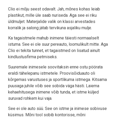
Clio ei mõju seest odavalt. Jah, mõnes kohas leiab
plastikut, mille üle saab nuriseda. Aga see ei riku
üldmuljet. Materjalide valik on klassi arvestades
korralik ja salong jätab tervikuna asjaliku mulje.
Ka tagaistmele mahub inimene täiesti normaalselt
istuma. See ei ole suur pereauto, loomulikult mitte. Aga
Clio ei tekita tunnet, et tagaistmed on lisatud ainult
kindlustusfirma petmiseks.
Suuremale inimesele soovitaksin enne ostu pöörata
eraldi tähelepanu istmetele. Proovisõiduauto oli
kõrgemas varustuses ja sportlikuma istmega. Kitsama
puusaga juhile võib see sobida väga hästi. Laiema
kehaehitusega inimene võib tunda, et istme küljed
suruvad rohkem kui vaja.
See ei ole auto süü. See on istme ja inimese sobivuse
küsimus. Mõni tool sobib kontorisse, mõni