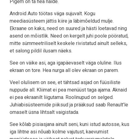
Pigem on ta hea näide.
Android Auto töötas väga sujuvalt. Kogu
meediasüsteem jättis kiire ja läbimõeldud mulje.
Ekraane on kaks, need on suured ja hästi loetavad ning
asend on mõistlik. Need on kergelt juhi poole pööratud,
mitte sümmeetriliselt keskele rivistatud ainult selleks,
et salong pildil ilusam näeks.
See on väike asi, aga igapäevaselt väga oluline. Ilus
ekraan on tore. Hea nurga all olev ekraan on parem.
Veel olulisem on see, et tähtsad asjad on füüsiliste
nuppude all. Kliimat ei pea menüüst taga ajama. Aknaid
ei pea ekraanilt liigutama. Roolinupud on selged.
Juhiabisüsteemide piiksud ja prääksud saab Renault’le
omaselt üsna lihtsalt vaigistada.
See kõlab pisiasjana ainult seni, kuni istud autosse, kus
iga lihtne asi nõuab kolme vajutust, kaevumist