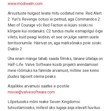
www.modrealm.com
Arvustuste hulgast leiate mitu oodatud nime. Red Alert
2: Yuri's Revenge ootusi ei petnud, aga Commandos 2:
Men of Courage või Red Faction ei küüni siiski nii
kõrgele kui oodanuks. C2 tundus mulle esmapilgul õige
vilets, kuid peagi leidsin, et see on julge samm uuele
territooriumile. Häirivat on, aga märksõnaks pole siiski
Diablo 2.
Üha enam mänge tahab saada filmiks, tänane üllataja on
Half-Life. Valve Software küsib projekti arendamisel
meie rõõmuks ka fännide arvamust, milline see kinno
jõudes täpselt olema peaks.
Asjalikke arvamusi saatke e-postile
movie@valvesoftware.com
Lõpetuseks mõni reake Seven Kingdomsi
tutvustamiseks, millest üks lugeja äsja elavalt huvitus.