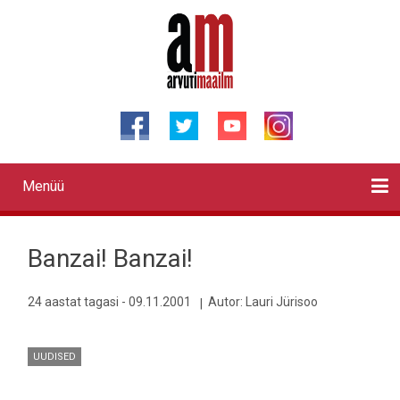
Liigu
edasi
põhisisu
juurde
Menüü
Primary
links
Kontaktid
Reklaam
Videod
Testid
Lahendused
Sõidukid
Arhiiv
English
Otsi
Banzai! Banzai!
24 aastat tagasi - 09.11.2001
Autor:
Lauri Jürisoo
UUDISED