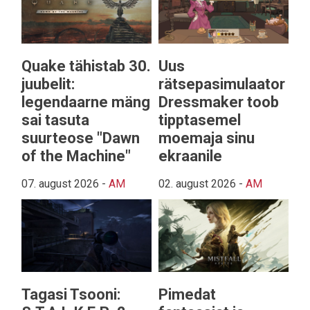
Quake tähistab 30.
Uus
juubelit:
rätsepasimulaator
legendaarne mäng
Dressmaker toob
sai tasuta
tipptasemel
suurteose "Dawn
moemaja sinu
of the Machine"
ekraanile
07. august 2026
-
AM
02. august 2026
-
AM
Tagasi Tsooni:
Pimedat