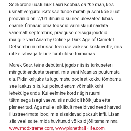
Seekordne uustulnuk Lauri Koobas
on the man
, kes
usinalt võrgurollikatesse tunde matab ja seni kõike uut
proovinud on. 2/01 ilmunud suures ülevaates lubas
enamik firmasid oma teoseid valmiskujul näidata
vähemalt septembris, praeguse seisuga jõudsid
müügile vaid Anarchy Online ja Dark Age of Camelot.
Detsembri numbrisse teen ise väikese kokkuvõtte, mis
rohke rahvaga lelude turul üldse toimumas.
Marek Saar, teine debütant, jagab niisiis tarkuseteri
mängutäienduste teemal, mis seni Maanias puutumata
ala. Pidin kahjuks ta lugu mahu poolest kokku tõmbama,
see laekus siis, kui polnud enam võimalik kaht
lehekülge anda. Kui eelmine kord nägin ruumi
täitmisega isegi vaeva, siis nüüd oli kõik juba ette
planeeritud. Aga mulle isiklikult meeldivad need harvad
illustreerimata lood, mis sisaldavad paksult inffi. Lisan
siia veel saite, mida huvitunud võiksid jõllitama minna:
www.modxtreme.com
,
www.planethalf-life.com
,