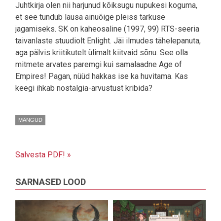
Juhtkirja olen nii harjunud kõiksugu nupukesi koguma,
et see tundub lausa ainuõige pleiss tarkuse
jagamiseks. SK on kaheosaline (1997, 99) RTS-seeria
taivanlaste stuudiolt Enlight. Jäi ilmudes tähelepanuta,
aga pälvis kriitikutelt ülimalt kiitvaid sõnu. See olla
mitmete arvates paremgi kui samalaadne Age of
Empires! Pagan, nüüd hakkas ise ka huvitama. Kas
keegi ihkab nostalgia-arvustust kribida?
MÄNGUD
Salvesta PDF! »
SARNASED LOOD