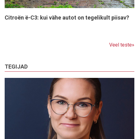
Citroën ë-C3: kui vähe autot on tegelikult piisav?
Veel teste»
TEGIJAD