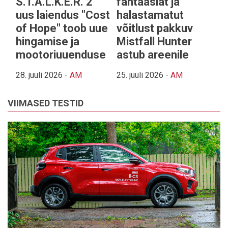
S.T.A.L.K.E.R. 2
fantaasiat ja
uus laiendus "Cost
halastamatut
of Hope" toob uue
võitlust pakkuv
hingamise ja
Mistfall Hunter
mootoriuuenduse
astub areenile
28. juuli 2026
-
AM
25. juuli 2026
-
AM
VIIMASED TESTID