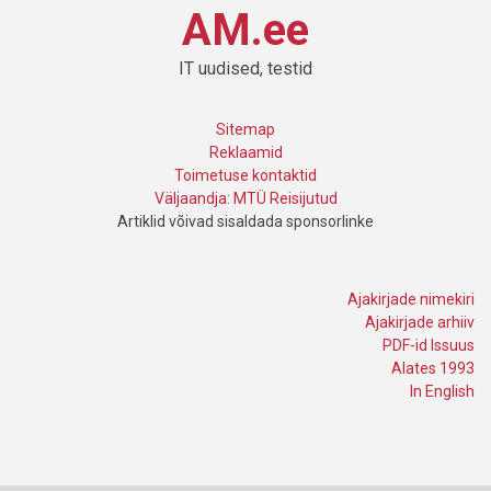
AM.ee
IT uudised, testid
Sitemap
Reklaamid
Toimetuse kontaktid
Väljaandja: MTÜ Reisijutud
Artiklid võivad sisaldada sponsorlinke
Ajakirjade nimekiri
Ajakirjade arhiiv
PDF-id Issuus
Alates 1993
In English