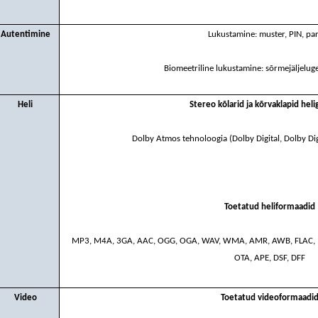
Autentimine
Lukustamine: muster, PIN, pa
Biomeetriline lukustamine: sõrmejäljelug
Heli
Stereo kõlarid ja kõrvaklapid heli
Dolby Atmos tehnoloogia (Dolby Digital, Dolby Dig
Toetatud heliformaadid
MP3, M4A, 3GA, AAC, OGG, OGA, WAV, WMA, AMR, AWB, FLAC, MI
OTA, APE, DSF, DFF
Video
Toetatud videoformaadi