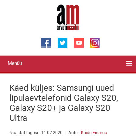
Liigu
edasi
põhisisu
juurde
Menüü
Primary
links
Kontaktid
Reklaam
Videod
Testid
Lahendused
Sõidukid
Arhiiv
English
Otsi
Käed küljes: Samsungi uued
lipulaevtelefonid Galaxy S20,
Galaxy S20+ ja Galaxy S20
Ultra
6 aastat tagasi - 11.02.2020
Autor:
Kaido Einama