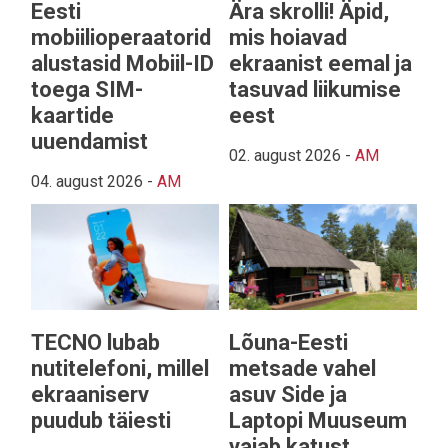
Eesti
Ära skrolli! Äpid,
mobiilioperaatorid
mis hoiavad
alustasid Mobiil-ID
ekraanist eemal ja
toega SIM-
tasuvad liikumise
kaartide
eest
uuendamist
02. august 2026
-
AM
04. august 2026
-
AM
TECNO lubab
Lõuna-Eesti
nutitelefoni, millel
metsade vahel
ekraaniserv
asuv Side ja
puudub täiesti
Laptopi Muuseum
vajab katust