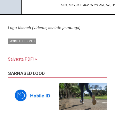
MP4, M4V, 3GP, 3G2, WMV, ASF, AVI, F
Lugu täieneb (videote, lisainfo ja muuga)
MOBIILTELEFONID
Salvesta PDF! »
SARNASED LOOD