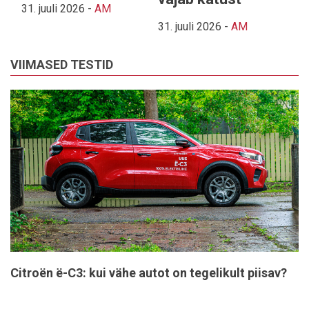
31. juuli 2026
-
AM
31. juuli 2026
-
AM
VIIMASED TESTID
Citroën ë-C3: kui vähe autot on tegelikult piisav?