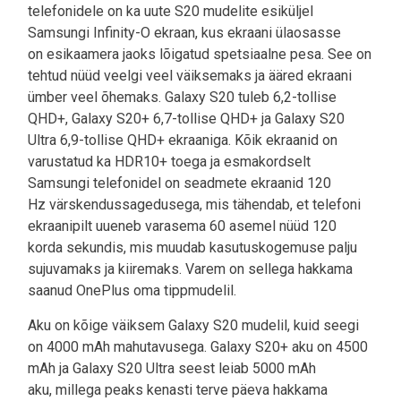
telefonidele on ka uute S20 mudelite esiküljel
Samsungi Infinity-O ekraan, kus ekraani ülaosasse
on esikaamera jaoks lõigatud spetsiaalne pesa. See on
tehtud nüüd veelgi veel väiksemaks ja ääred ekraani
ümber veel õhemaks. Galaxy S20 tuleb 6,2-tollise
QHD+, Galaxy S20+ 6,7-tollise QHD+ ja Galaxy S20
Ultra 6,9-tollise QHD+ ekraaniga. Kõik ekraanid on
varustatud ka HDR10+ toega ja esmakordselt
Samsungi telefonidel on seadmete ekraanid 120
Hz värskendussagedusega, mis tähendab, et telefoni
ekraanipilt uueneb varasema 60 asemel nüüd 120
korda sekundis, mis muudab kasutuskogemuse palju
sujuvamaks ja kiiremaks. Varem on sellega hakkama
saanud OnePlus oma tippmudelil.
Aku on kõige väiksem Galaxy S20 mudelil, kuid seegi
on 4000 mAh mahutavusega. Galaxy S20+ aku on 4500
mAh ja Galaxy S20 Ultra seest leiab 5000 mAh
aku, millega peaks kenasti terve päeva hakkama