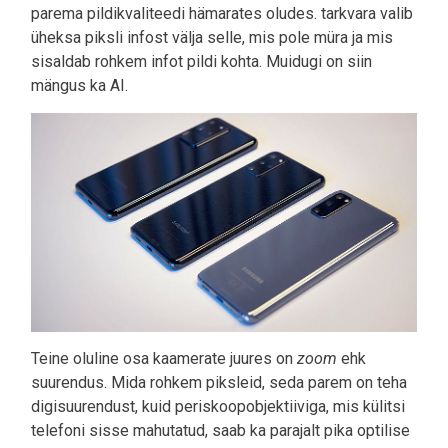
parema pildikvaliteedi hämarates oludes. tarkvara valib
üheksa piksli infost välja selle, mis pole müra ja mis
sisaldab rohkem infot pildi kohta. Muidugi on siin
mängus ka AI.
Teine oluline osa kaamerate juures on
zoom
ehk
suurendus. Mida rohkem piksleid, seda parem on teha
digisuurendust, kuid periskoopobjektiiviga, mis külitsi
telefoni sisse mahutatud, saab ka parajalt pika optilise