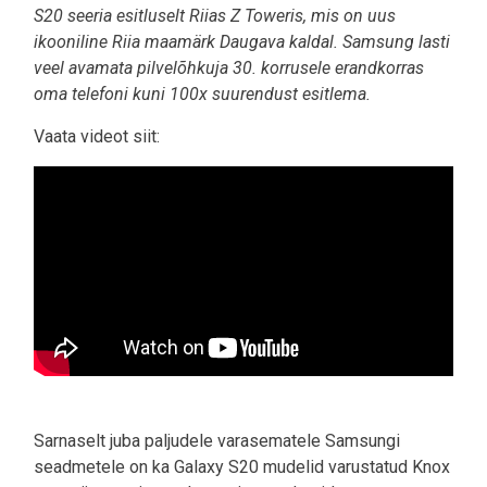
S20 seeria esitluselt Riias Z Toweris, mis on uus
ikooniline Riia maamärk Daugava kaldal. Samsung lasti
veel avamata pilvelõhkuja 30. korrusele erandkorras
oma telefoni kuni 100x suurendust esitlema.
Vaata videot siit:
Sarnaselt juba paljudele varasematele Samsungi
seadmetele on ka Galaxy S20 mudelid varustatud Knox