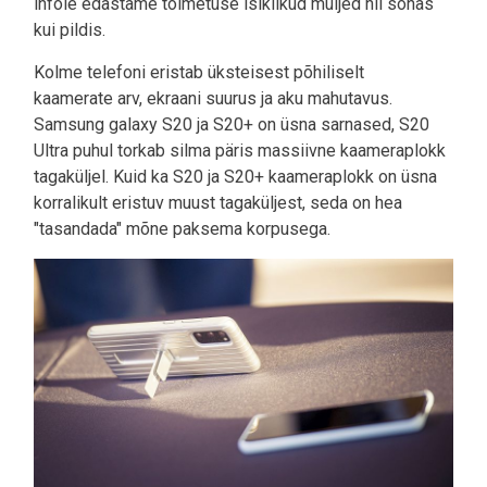
infole edastame toimetuse isiklikud muljed nii sõnas
kui pildis.
Kolme telefoni eristab üksteisest põhiliselt
kaamerate arv, ekraani suurus ja aku mahutavus.
Samsung galaxy S20 ja S20+ on üsna sarnased, S20
Ultra puhul torkab silma päris massiivne kaameraplokk
tagaküljel. Kuid ka S20 ja S20+ kaameraplokk on üsna
korralikult eristuv muust tagaküljest, seda on hea
"tasandada" mõne paksema korpusega.