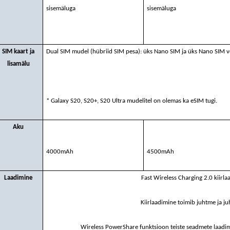
sisemäluga
sisemäluga
SIM kaart ja
Dual SIM mudel (hübriid SIM pesa): üks Nano SIM ja üks Nano SIM v
lisamälu
* Galaxy S20, S20+, S20 Ultra mudelitel on olemas ka eSIM tugi.
Aku
4000mAh
4500mAh
Laadimine
Fast Wireless Charging 2.0 kiirla
Kiirlaadimine toimib juhtme ja j
Wireless PowerShare funktsioon teiste seadmete laadim