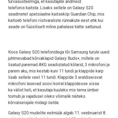
turvasüsteemiga, et kasutajate andmeid
telefonis kaitsta. Lisaks sellele on Galaxy S20
seadmetel spetsiaalne kaitsekiip Guardian Chip, mis
kaitseb telefoni riistvaraliste rünnakute eest ehk kui
seade on füüsiliselt mõne pahalase kätte sattunud.
Koos Galaxy S20 telefonidega tõi Samsung turule uued
juhtmevabad kõrvaklapid Galaxy Buds+, millele on
lisatud paremad AKG seadistatud kõlarid, 3 mikrofoni ja
parem aku, mis kestab kuni 11 tundi ja klappide karp
lisab sellele veel 11 tundi. Klappide 3 eraldiseisvat
mikrofoni lasevad soovi korral klappidesse sisse
ka välist heli, et kasutaja kuuleks mis tema ümber
toimub ja vajadusel oleks võimalik näiteks
kõrvalseisjale midagi öelda.
Galaxy S20 mudelite eelmüük algab 11. veebruarist 8.