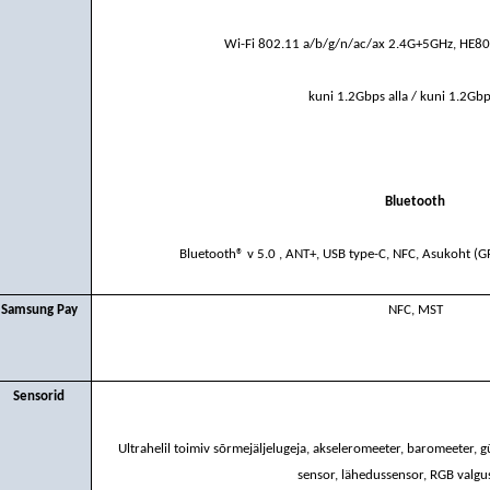
Wi-Fi 802.11 a/b/g/n/ac/ax 2.4G+5GHz, HE
kuni 1.2Gbps alla / kuni 1.2Gbp
Bluetooth
Bluetooth® v 5.0 , ANT+, USB type-C, NFC, Asukoht (GP
Samsung Pay
NFC, MST
Sensorid
Ultrahelil toimiv sõrmejäljelugeja, akseleromeeter, baromeeter, 
sensor, lähedussensor, RGB valgu