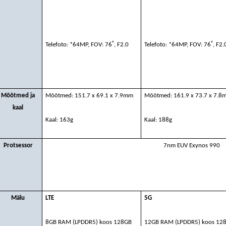
˚
˚
Telefoto: *64MP, FOV: 76
, F2.0
Telefoto: *64MP, FOV: 76
, F2.
Mõõtmed ja
Mõõtmed: 151.7 x 69.1 x 7.9mm
Mõõtmed: 161.9 x 73.7 x 7.8
kaal
Kaal: 163g
Kaal: 188g
Protsessor
7nm EUV Exynos 990
Mälu
LTE
5G
8GB RAM (LPDDR5) koos 128GB
12GB RAM (LPDDR5) koos 12