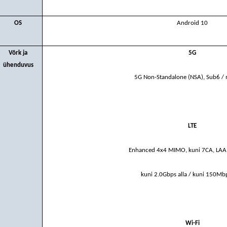
OS
Android 10
Võrk ja
5G
ühenduvus
5G Non-Standalone (NSA), Sub6 
LTE
Enhanced 4x4 MIMO, kuni 7CA, LAA,
kuni 2.0Gbps alla / kuni 150Mb
Wi-Fi