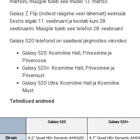
märtsini, müügile tuleb see mudel 13. märtsil.
Galaxy Z Flip (millest räägime veel lähemalt) eelmüük
Eestis algab 11. veebruaril ja kestab kuni 28.
veebruarini. Müügile tuleb see telefon 28. veebruaril.
Galaxy S20 telefonid on saadaval järgmistes värvides:
Galaxy S20: Kosmiline Hall, Pilvesinine ja
Pilveroosa
Galaxy S20+: Kosmiline Hall, Pilvesinine ja
Pilvemust
Galaxy S20 Ultra: Kosmiline Hall ja Kosmiline
Must
Tehnilised andmed
Galaxy S20
Galaxy S20+
Ekraan
6.2” Quad HD+ Dynamic AMOLED
6.7" Quad HD+ Dynamic AMO