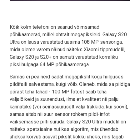
Kõik kolm telefoni on saanud võimsamad
põhikaamerad, millel ohtralt megapiksleid. Galaxy S20
Ultra on lausa varustatud uusima 108 MP sensoriga,
mida oleme varem näinud näiteks Xiaomi tippmudelil,
Galaxy S20 ja S20+ on samuti varustatud korraliku
pikslihulgaga 64 MP põhikaameraga.
Samas ei pea neid sadat megapikslit kogu hiilguses
pildifaili salvestama, kuigi võib. Oleneb, mida sa pildiga
põrast teha tahad - 100 MP fotost saab teha
väljalõikeid ja suurendusi, ilma et kvaliteet nii palju
kannataks (või seinasuuruselt välja trükkida, kui soovi),
samas aitab nii suur sensor rohkem pildi-infot
väiksemasse pilti suruda. Galaxy S20 Ultra mudelil on
näiteks spetsiaalne nutikas algoritm, mis ühendab
üheksa kõrvuti asuvat pikslit kokku üheks, mis tagab