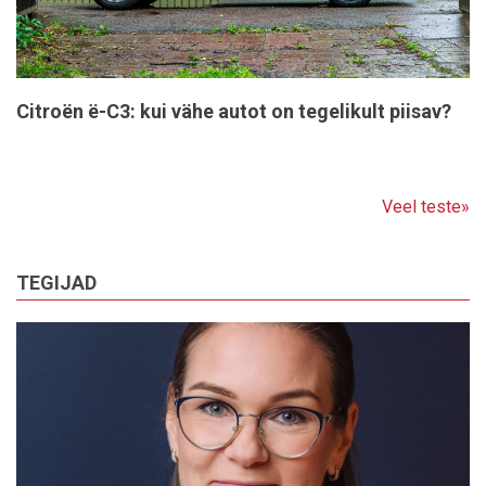
Citroën ë-C3: kui vähe autot on tegelikult piisav?
Veel teste»
TEGIJAD