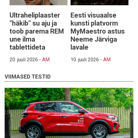
Ultraheliplaaster
Eesti visuaalse
"häkib" su aju ja
kunsti platvorm
toob parema REM
MyMaestro astus
une ilma
Neeme Järviga
tablettideta
lavale
20. juuli 2026
-
AM
10. juuli 2026
-
AM
VIIMASED TESTID