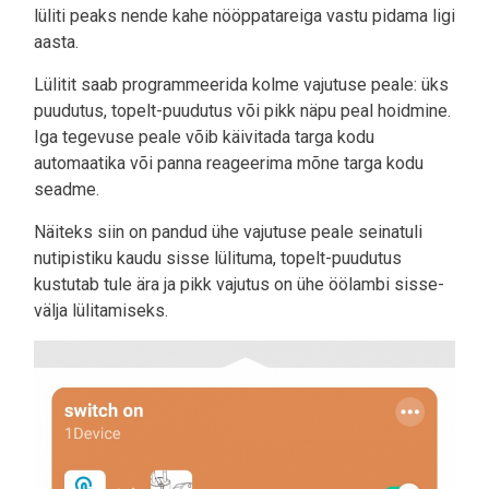
lüliti peaks nende kahe nööppatareiga vastu pidama ligi
aasta.
Lülitit saab programmeerida kolme vajutuse peale: üks
puudutus, topelt-puudutus või pikk näpu peal hoidmine.
Iga tegevuse peale võib käivitada targa kodu
automaatika või panna reageerima mõne targa kodu
seadme.
Näiteks siin on pandud ühe vajutuse peale seinatuli
nutipistiku kaudu sisse lülituma, topelt-puudutus
kustutab tule ära ja pikk vajutus on ühe öölambi sisse-
välja lülitamiseks.