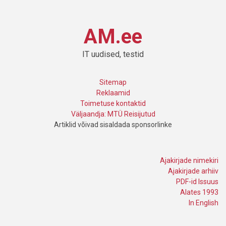
AM.ee
IT uudised, testid
Sitemap
Reklaamid
Toimetuse kontaktid
Väljaandja: MTÜ Reisijutud
Artiklid võivad sisaldada sponsorlinke
Ajakirjade nimekiri
Ajakirjade arhiiv
PDF-id Issuus
Alates 1993
In English