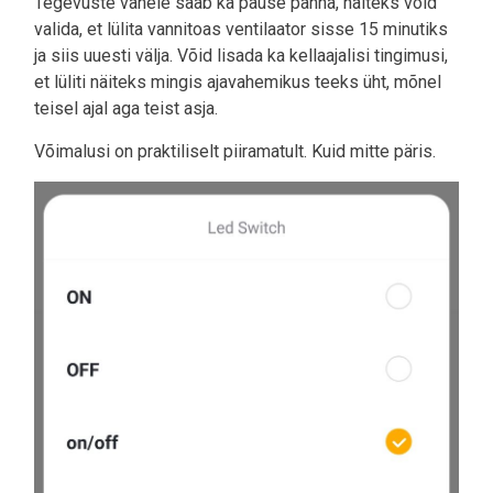
Tegevuste vahele saab ka pause panna, näiteks võid
valida, et lülita vannitoas ventilaator sisse 15 minutiks
ja siis uuesti välja. Võid lisada ka kellaajalisi tingimusi,
et lüliti näiteks mingis ajavahemikus teeks üht, mõnel
teisel ajal aga teist asja.
Võimalusi on praktiliselt piiramatult. Kuid mitte päris.