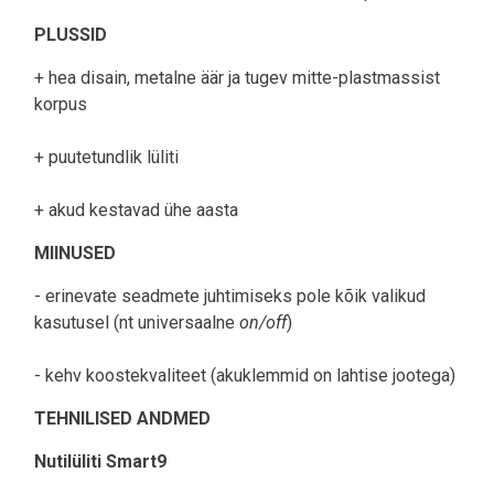
PLUSSID
+ hea disain, metalne äär ja tugev mitte-plastmassist
korpus
+ puutetundlik lüliti
+ akud kestavad ühe aasta
MIINUSED
- erinevate seadmete juhtimiseks pole kõik valikud
kasutusel (nt universaalne
on/off
)
- kehv koostekvaliteet (akuklemmid on lahtise jootega)
TEHNILISED ANDMED
Nutilüliti Smart9