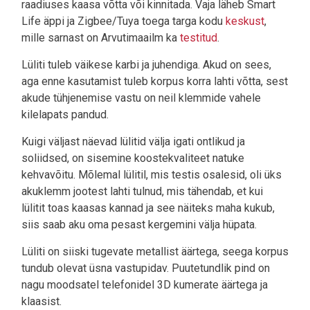
raadiuses kaasa võtta või kinnitada. Vaja läheb Smart
Life äppi ja Zigbee/Tuya toega targa kodu
keskust
,
mille sarnast on Arvutimaailm ka
testitud
.
Lüliti tuleb väikese karbi ja juhendiga. Akud on sees,
aga enne kasutamist tuleb korpus korra lahti võtta, sest
akude tühjenemise vastu on neil klemmide vahele
kilelapats pandud.
Kuigi väljast näevad lülitid välja igati ontlikud ja
soliidsed, on sisemine koostekvaliteet natuke
kehvavõitu. Mõlemal lülitil, mis testis osalesid, oli üks
akuklemm jootest lahti tulnud, mis tähendab, et kui
lülitit toas kaasas kannad ja see näiteks maha kukub,
siis saab aku oma pesast kergemini välja hüpata.
Lüliti on siiski tugevate metallist äärtega, seega korpus
tundub olevat üsna vastupidav. Puutetundlik pind on
nagu moodsatel telefonidel 3D kumerate äärtega ja
klaasist.