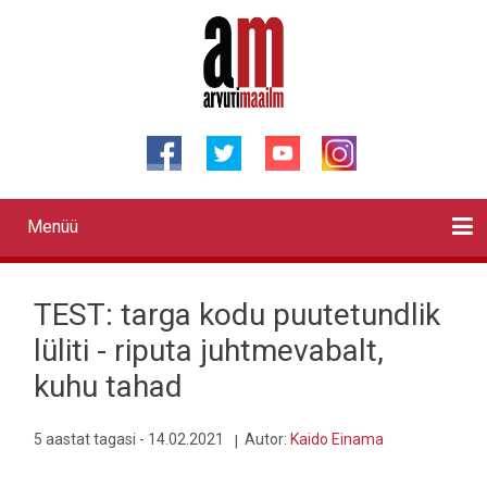
Liigu
edasi
põhisisu
juurde
Menüü
Primary
links
Kontaktid
Reklaam
Videod
Testid
Lahendused
Sõidukid
Arhiiv
English
Otsi
TEST: targa kodu puutetundlik
lüliti - riputa juhtmevabalt,
kuhu tahad
5 aastat tagasi - 14.02.2021
Autor:
Kaido Einama