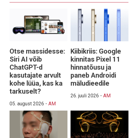
Otse massidesse:
Kiibikriis: Google
Siri AI võib
kinnitas Pixel 11
ChatGPT-d
hinnatõusu ja
kasutajate arvult
paneb Androidi
kohe lüüa, kas ka
mäludieedile
tarkuselt?
26. juuli 2026
-
AM
05. august 2026
-
AM