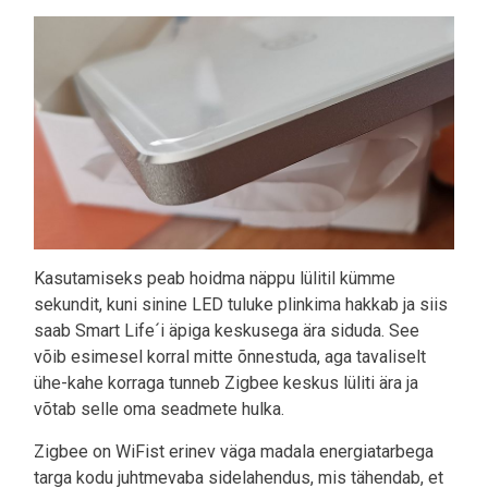
Kasutamiseks peab hoidma näppu lülitil kümme
sekundit, kuni sinine LED tuluke plinkima hakkab ja siis
saab Smart Life´i äpiga keskusega ära siduda. See
võib esimesel korral mitte õnnestuda, aga tavaliselt
ühe-kahe korraga tunneb Zigbee keskus lüliti ära ja
võtab selle oma seadmete hulka.
Zigbee on WiFist erinev väga madala energiatarbega
targa kodu juhtmevaba sidelahendus, mis tähendab, et