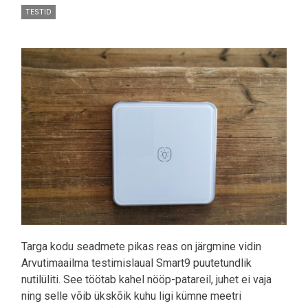
TESTID
Pilt
Targa kodu seadmete pikas reas on järgmine vidin
Arvutimaailma testimislaual Smart9 puutetundlik
nutilüliti. See töötab kahel nööp-patareil, juhet ei vaja
ning selle võib ükskõik kuhu ligi kümne meetri