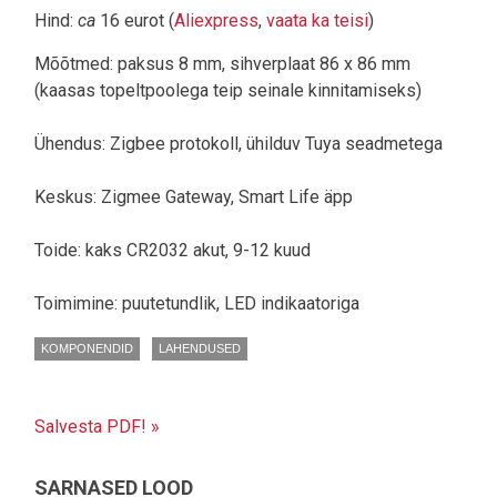
Hind:
ca
16 eurot (
Aliexpress
,
vaata ka teisi
)
Mõõtmed: paksus 8 mm, sihverplaat 86 x 86 mm
(kaasas topeltpoolega teip seinale kinnitamiseks)
Ühendus: Zigbee protokoll, ühilduv Tuya seadmetega
Keskus: Zigmee Gateway, Smart Life äpp
Toide: kaks CR2032 akut, 9-12 kuud
Toimimine: puutetundlik, LED indikaatoriga
KOMPONENDID
LAHENDUSED
Salvesta PDF! »
SARNASED LOOD