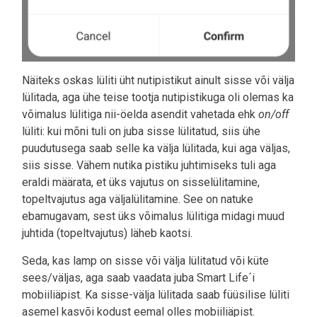
Näiteks oskas lüliti üht nutipistikut ainult sisse või välja
lülitada, aga ühe teise tootja nutipistikuga oli olemas ka
võimalus lülitiga nii-öelda asendit vahetada ehk
on/off
lüliti: kui mõni tuli on juba sisse lülitatud, siis ühe
puudutusega saab selle ka välja lülitada, kui aga väljas,
siis sisse. Vähem nutika pistiku juhtimiseks tuli aga
eraldi määrata, et üks vajutus on sisselülitamine,
topeltvajutus aga väljalülitamine. See on natuke
ebamugavam, sest üks võimalus lülitiga midagi muud
juhtida (topeltvajutus) läheb kaotsi.
Seda, kas lamp on sisse või välja lülitatud või küte
sees/väljas, aga saab vaadata juba Smart Life´i
mobiiliäpist. Ka sisse-välja lülitada saab füüsilise lüliti
asemel kasvõi kodust eemal olles mobiiliäpist.