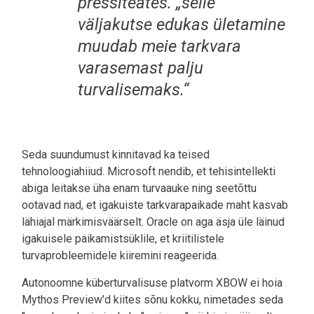
pressiteates. „selle
väljakutse edukas ületamine
muudab meie tarkvara
varasemast palju
turvalisemaks.“
Seda suundumust kinnitavad ka teised
tehnoloogiahiiud. Microsoft nendib, et tehisintellekti
abiga leitakse üha enam turvaauke ning seetõttu
ootavad nad, et igakuiste tarkvarapaikade maht kasvab
lähiajal märkimisväärselt. Oracle on aga äsja üle läinud
igakuisele paikamistsüklile, et kriitilistele
turvaprobleemidele kiiremini reageerida.
Autonoomne küberturvalisuse platvorm XBOW ei hoia
Mythos Preview'd kiites sõnu kokku, nimetades seda