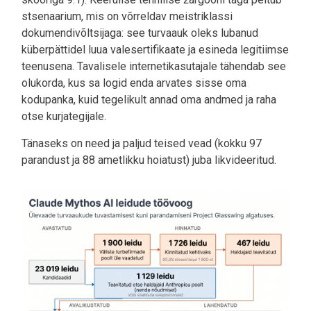
stsenaarium, mis on võrreldav meistriklassi
dokumendivõltsijaga: see turvaauk oleks lubanud
küberpättidel luua valesertifikaate ja esineda legitiimse
teenusena. Tavalisele internetikasutajale tähendab see
olukorda, kus sa logid enda arvates sisse oma
kodupanka, kuid tegelikult annad oma andmed ja raha
otse kurjategijale.
Tänaseks on need ja paljud teised vead (kokku 97
parandust ja 88 ametlikku hoiatust) juba likvideeritud.
Image