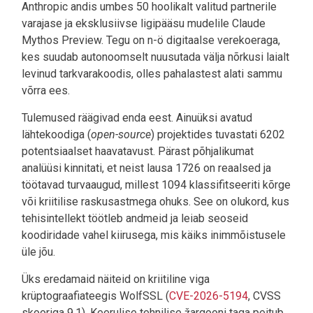
Anthropic andis umbes 50 hoolikalt valitud partnerile
varajase ja eksklusiivse ligipääsu mudelile Claude
Mythos Preview. Tegu on n-ö digitaalse verekoeraga,
kes suudab autonoomselt nuusutada välja nõrkusi laialt
levinud tarkvarakoodis, olles pahalastest alati sammu
võrra ees.
Tulemused räägivad enda eest. Ainuüksi avatud
lähtekoodiga (
open-source
) projektides tuvastati 6202
potentsiaalset haavatavust. Pärast põhjalikumat
analüüsi kinnitati, et neist lausa 1726 on reaalsed ja
töötavad turvaaugud, millest 1094 klassifitseeriti kõrge
või kriitilise raskusastmega ohuks. See on olukord, kus
tehisintellekt töötleb andmeid ja leiab seoseid
koodiridade vahel kiirusega, mis käiks inimmõistusele
üle jõu.
Üks eredamaid näiteid on kriitiline viga
krüptograafiateegis WolfSSL (
CVE-2026-5194
, CVSS
skooriga 9.1). Keerulise tehnilise žargooni taga peitub