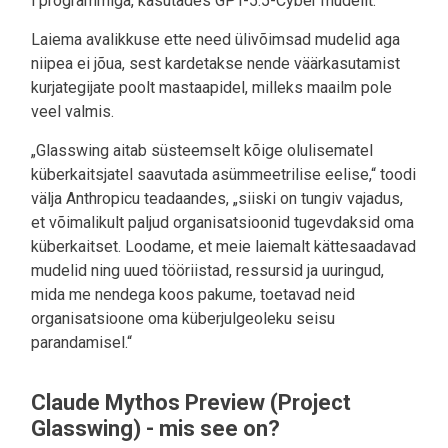
i programmiga, kasutades GPT-5.5-Cyber mudelit.
Laiema avalikkuse ette need ülivõimsad mudelid aga
niipea ei jõua, sest kardetakse nende väärkasutamist
kurjategijate poolt mastaapidel, milleks maailm pole
veel valmis.
„Glasswing aitab süsteemselt kõige olulisematel
küberkaitsjatel saavutada asümmeetrilise eelise,“ toodi
välja Anthropicu teadaandes, „siiski on tungiv vajadus,
et võimalikult paljud organisatsioonid tugevdaksid oma
küberkaitset. Loodame, et meie laiemalt kättesaadavad
mudelid ning uued tööriistad, ressursid ja uuringud,
mida me nendega koos pakume, toetavad neid
organisatsioone oma küberjulgeoleku seisu
parandamisel.“
Claude Mythos Preview (Project
Glasswing) - mis see on?