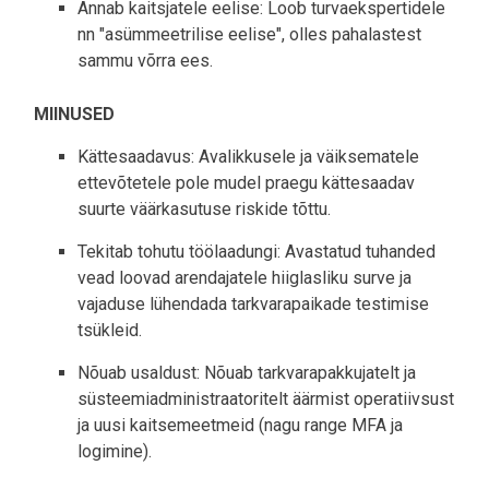
Annab kaitsjatele eelise: Loob turvaekspertidele
nn "asümmeetrilise eelise", olles pahalastest
sammu võrra ees.
MIINUSED
Kättesaadavus: Avalikkusele ja väiksematele
ettevõtetele pole mudel praegu kättesaadav
suurte väärkasutuse riskide tõttu.
Tekitab tohutu töölaadungi: Avastatud tuhanded
vead loovad arendajatele hiiglasliku surve ja
vajaduse lühendada tarkvarapaikade testimise
tsükleid.
Nõuab usaldust: Nõuab tarkvarapakkujatelt ja
süsteemiadministraatoritelt äärmist operatiivsust
ja uusi kaitsemeetmeid (nagu range MFA ja
logimine).