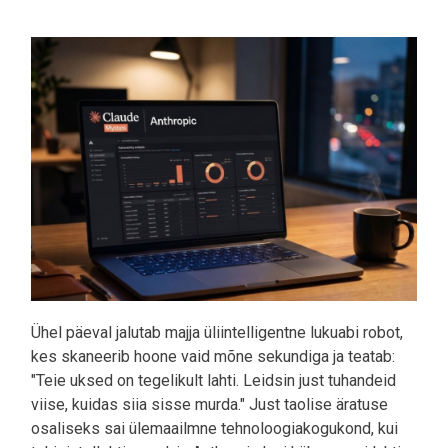
Pilt
Ühel päeval jalutab majja üliintelligentne lukuabi robot,
kes skaneerib hoone vaid mõne sekundiga ja teatab:
"Teie uksed on tegelikult lahti. Leidsin just tuhandeid
viise, kuidas siia sisse murda." Just taolise äratuse
osaliseks sai ülemaailmne tehnoloogiakogukond, kui