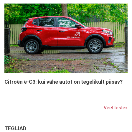
Citroën ë-C3: kui vähe autot on tegelikult piisav?
Veel teste»
TEGIJAD