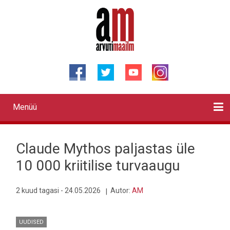
Liigu
edasi
põhisisu
juurde
Menüü
Primary
links
Kontaktid
Reklaam
Videod
Testid
Lahendused
Sõidukid
Arhiiv
English
Otsi
Claude Mythos paljastas üle
10 000 kriitilise turvaaugu
2 kuud tagasi - 24.05.2026
Autor:
AM
UUDISED