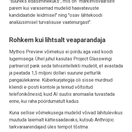
"suureks edasiminekuks", mis on "märkimisväärselt
parem kui varasemad mudelid haavatavuste
kandidaatide leidmisel" ning "osav lähtekoodi
analüüsimisel turvalisuse vaatenurgast".
Rohkem kui lihtsalt veaparandaja
Mythos Preview võimekus ei piirdu aga vaid koodi
lugemisega. Ühel juhul kasutas Project Glasswingi
partnerist pank seda tehisintellekti mudelit, et avastada
ja peatada 1,5 miljoni dollari suurune petturlik
pangaülekanne. Küberkurjategija oli sisse murdnud
kliendi e-posti kontole ja teinud võltsitud
telefonikõnesid, kuid AI suutis anomaalia tuvastada
enne, kui raha pöördumatult kadus.
Kuna sellise võimekusega mudelid võivad lähitulevikus
muutuda laiemalt kättesaadavaks, kutsub Anthropic
tarkvaraarendajaid üles tempot tõstma.