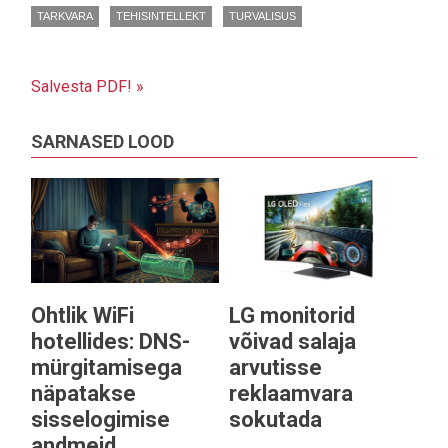
TARKVARA
TEHISINTELLEKT
TURVALISUS
Salvesta PDF! »
SARNASED LOOD
Ohtlik WiFi
LG monitorid
hotellides: DNS-
võivad salaja
mürgitamisega
arvutisse
näpatakse
reklaamvara
sisselogimise
sokutada
andmeid