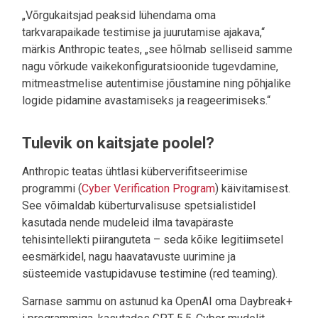
„Võrgukaitsjad peaksid lühendama oma
tarkvarapaikade testimise ja juurutamise ajakava,“
märkis Anthropic teates, „see hõlmab selliseid samme
nagu võrkude vaikekonfiguratsioonide tugevdamine,
mitmeastmelise autentimise jõustamine ning põhjalike
logide pidamine avastamiseks ja reageerimiseks.“
Tulevik on kaitsjate poolel?
Anthropic teatas ühtlasi küberverifitseerimise
programmi (
Cyber Verification Program
) käivitamisest.
See võimaldab küberturvalisuse spetsialistidel
kasutada nende mudeleid ilma tavapäraste
tehisintellekti piiranguteta – seda kõike legitiimsetel
eesmärkidel, nagu haavatavuste uurimine ja
süsteemide vastupidavuse testimine (red teaming).
Sarnase sammu on astunud ka OpenAI oma Daybreak+