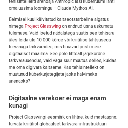
tehisintellekti arendaja Anthropic lasi küberruumi lahti
oma uusima loomingu – Claude Mythos AI.
Eelmisel kuul käivitatud kaitseotstarbeline algatus
nimega
Project Glasswing
on andnud üsna uskumatu
tulemuse. Vaid loetud nädalatega suutis see tehisaru
üles leida üle 10 000 kõrge või kriitilise tähtsusega
turvaaugu tarkvarades, mis hoiavad püsti meie
digitaalset maailma. See pole lihtsalt järjekordne
tarkvarauuendus, vaid väga suur muutus selles, kuidas
me oma digivara kaitseme. Kas tehisintellekt on
muutunud küberkurjategijate jaoks halvimaks
unenäoks?
Digitaalne verekoer ei maga enam
kunagi
Project Glasswingi eesmärk on lihtne, kuid mastaapne:
turvata kriitilist globaalset tarkvara-infrastruktuuri.