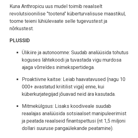
Kuna Anthropicu uus mudel toimib reaalselt
revolutsioonilise "tootena" küberturvalisuse maastikul,
toome teieni lühiülevaate selle tugevustest ja
nõrkustest.
PLUSSID
Ülikiire ja autonoomne: Suudab analüüsida tohutus
koguses lähtekoodi ja tuvastada vigu murdosa
ajaga võrreldes inimekspertidega.
Proaktiivne kaitse: Leiab haavatavused (nagu 10
000+ avastatud kriitilist viga) enne, kui
küberkurjategijad jõuavad neid ära kasutada.
Mitmekülgsus: Lisaks koodiveale suudab
reaalajas analüüsida sotsiaalset manipuleerimist
ja peatada reaalseid finantspettusi (nt 1,5 miljoni
dollari suuruse pangaülekande peatamine).