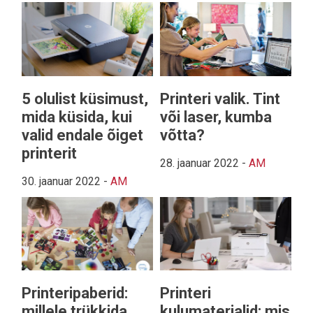
5 olulist küsimust,
Printeri valik. Tint
mida küsida, kui
või laser, kumba
valid endale õiget
võtta?
printerit
28. jaanuar 2022
-
AM
30. jaanuar 2022
-
AM
Printeripaberid:
Printeri
millele trükkida
kulumaterjalid: mis