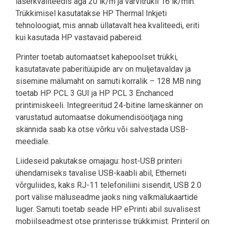
laserkvaliteedis aga 20 lk/m ja värvitrükil 16 lk/min.
Trükkimisel kasutatakse HP Thermal Inkjeti
tehnoloogiat, mis annab üllatavalt hea kvaliteedi, eriti
kui kasutada HP vastavaid pabereid.
Printer toetab automaatset kahepoolset trükki,
kasutatavate paberitüüpide arv on muljetavaldav ja
sisemine mälumaht on samuti korralik – 128 MB ning
toetab HP PCL 3 GUI ja HP PCL 3 Enchanced
printimiskeeli. Integreeritud 24-bitine lameskänner on
varustatud automaatse dokumendisöötjaga ning
skännida saab ka otse võrku või salvestada USB-
meediale.
Liideseid pakutakse omajagu: host-USB printeri
ühendamiseks tavalise USB-kaabli abil, Etherneti
võrguliides, kaks RJ-11 telefoniliini sisendit, USB 2.0
port välise mäluseadme jaoks ning välkmälukaartide
luger. Samuti toetab seade HP ePrinti abil suvalisest
mobiilseadmest otse printerisse trükkimist. Printeril on