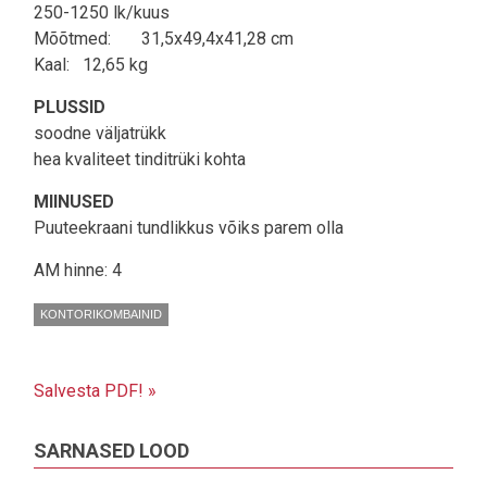
250-1250 lk/kuus
Mõõtmed: 31,5x49,4x41,28 cm
Kaal: 12,65 kg
PLUSSID
soodne väljatrükk
hea kvaliteet tinditrüki kohta
MIINUSED
Puuteekraani tundlikkus võiks parem olla
AM hinne: 4
KONTORIKOMBAINID
Salvesta PDF! »
SARNASED LOOD