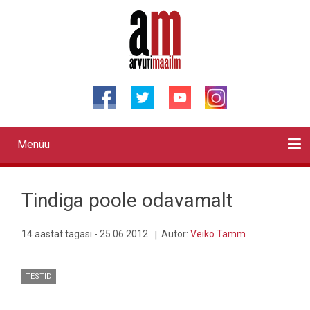
Liigu
edasi
põhisisu
juurde
Menüü
Primary
links
Kontaktid
Reklaam
Videod
Testid
Lahendused
Sõidukid
Arhiiv
English
Otsi
Tindiga poole odavamalt
14 aastat tagasi - 25.06.2012
Autor:
Veiko Tamm
TESTID