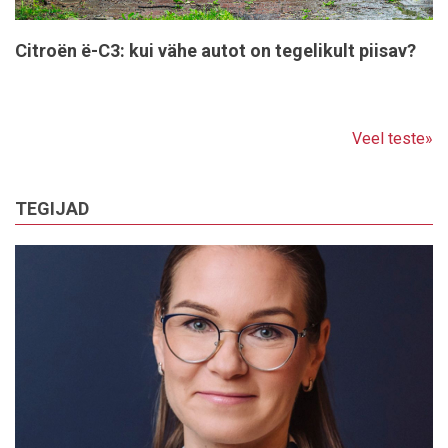
Citroën ë-C3: kui vähe autot on tegelikult piisav?
Veel teste»
TEGIJAD