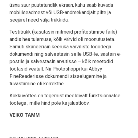
üsna suur puutetundlik ekraan, kuhu saab kuvada
mobiilseadmest või USB-andmekandjalt pilte ja
seejärel need välja trükkida.
Testitrükk (kasutasin mitmeid profitestimise faile)
andis hea tulemuse, kõik värvid oli moonutusteta.
Samuti skaneerisin keeruka värviliste logodega
dokumendi ning salvestasin selle USB-le, saatsin e-
postile ja salvestasin arvutisse – kõik meetodid
töötasid veatult. Nii Photoshoppi kui Abbyy
FineReaderisse dokumendi sisselugemine ja
tuvastamine oli korrektne.
Kokkuvõttes on tegemist meeldivalt funktsionaalse
tootega , mille hind pole ka jalustlööv.
VEIKO TAMM