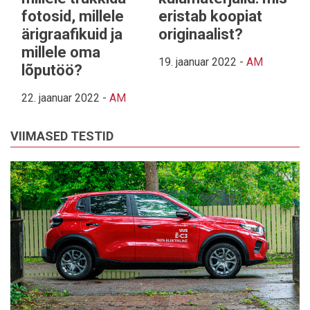
fotosid, millele
eristab koopiat
ärigraafikuid ja
originaalist?
millele oma
19. jaanuar 2022
-
AM
lõputöö?
22. jaanuar 2022
-
AM
VIIMASED TESTID