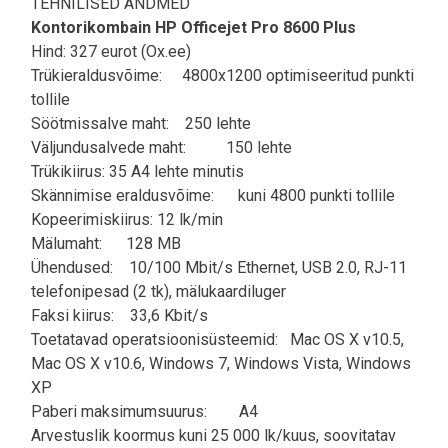
TEHNILISED ANDMED
Kontorikombain HP Officejet Pro 8600 Plus
Hind: 327 eurot (Ox.ee)
Trükieraldusvõime: 4800x1200 optimiseeritud punkti
tollile
Söötmissalve maht: 250 lehte
Väljundusalvede maht: 150 lehte
Trükikiirus: 35 A4 lehte minutis
Skännimise eraldusvõime: kuni 4800 punkti tollile
Kopeerimiskiirus: 12 lk/min
Mälumaht: 128 MB
Ühendused: 10/100 Mbit/s Ethernet, USB 2.0, RJ-11
telefonipesad (2 tk), mälukaardiluger
Faksi kiirus: 33,6 Kbit/s
Toetatavad operatsioonisüsteemid: Mac OS X v10.5,
Mac OS X v10.6, Windows 7, Windows Vista, Windows
XP
Paberi maksimumsuurus: A4
Arvestuslik koormus kuni 25 000 lk/kuus, soovitatav