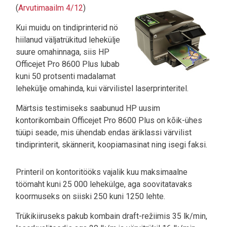
(
Arvutimaailm 4/12
)
Kui muidu on tindiprinterid nö
hiilanud väljatrükitud lehekülje
suure omahinnaga, siis HP
Officejet Pro 8600 Plus lubab
kuni 50 protsenti madalamat
lehekülje omahinda, kui värvilistel laserprinteritel.
Märtsis testimiseks saabunud HP uusim
kontorikombain Officejet Pro 8600 Plus on kõik-ühes
tüüpi seade, mis ühendab endas äriklassi värvilist
tindiprinterit, skännerit, koopiamasinat ning isegi faksi.
Printeril on kontoritööks vajalik kuu maksimaalne
töömaht kuni 25 000 lehekülge, aga soovitatavaks
koormuseks on siiski 250 kuni 1250 lehte.
Trükikiiruseks pakub kombain draft-režiimis 35 lk/min,