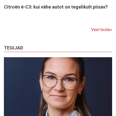
Citroën ë-C3: kui vähe autot on tegelikult piisav?
Veel teste»
TEGIJAD