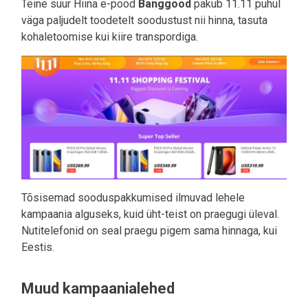
Teine suur Hiina e-pood
Banggood
pakub 11.11 puhul
väga paljudelt toodetelt soodustust nii hinna, tasuta
kohaletoomise kui kiire transpordiga.
Tõsisemad sooduspakkumised ilmuvad lehele
kampaania alguseks, kuid üht-teist on praegugi üleval.
Nutitelefonid on seal praegu pigem sama hinnaga, kui
Eestis.
Muud kampaanialehed