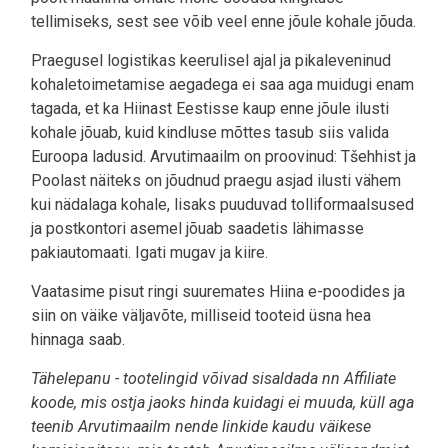
tellimiseks, sest see võib veel enne jõule kohale jõuda.
Praegusel logistikas keerulisel ajal ja pikaleveninud
kohaletoimetamise aegadega ei saa aga muidugi enam
tagada, et ka Hiinast Eestisse kaup enne jõule ilusti
kohale jõuab, kuid kindluse mõttes tasub siis valida
Euroopa ladusid. Arvutimaailm on proovinud: Tšehhist ja
Poolast näiteks on jõudnud praegu asjad ilusti vähem
kui nädalaga kohale, lisaks puuduvad tolliformaalsused
ja postkontori asemel jõuab saadetis lähimasse
pakiautomaati. Igati mugav ja kiire.
Vaatasime pisut ringi suuremates Hiina e-poodides ja
siin on väike väljavõte, milliseid tooteid üsna hea
hinnaga saab.
Tähelepanu - tootelingid võivad sisaldada nn Affiliate
koode, mis ostja jaoks hinda kuidagi ei muuda, küll aga
teenib Arvutimaailm nende linkide kaudu väikese