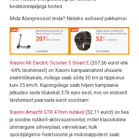
keskkonnajäljega tooted.
Mida Aliexpressist leida? Näiteks selliseid pakkumisi.
Xiaomi Mi Electric Scooter 3 Smart E
(207,56 eurot ehk
-64% täishinnast) on Xiaomi kampaaniahind uhiuuele
elektritõkekale, millega saab sõita 30 km ja tippkiirus
kuni 25 km/h. Kupongidega saab hiljem kampaania
jätkudes seda tõukekat 376 euro eest, mis on endiselt
täishinnast paarsada eurot soodsam.
Xiaomi Amazfit GTR 47mm nutikell
(52,11 eurot) on hea
ja soodne nutikell-aktiivsusmonitor, millel klassikaline
ümmargune sihverplaat, värviekraan, hulk
spordijälgimis-funktsioone ja mobiiliäppidest saab