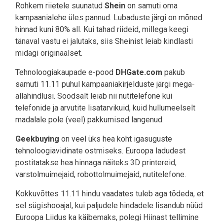
Rohkem riietele suunatud
Shein
on samuti oma
kampaanialehe üles pannud. Lubaduste järgi on mõned
hinnad kuni 80% all. Kui tahad riideid, millega keegi
tänaval vastu ei jalutaks, siis Sheinist leiab kindlasti
midagi originaalset.
Tehnoloogiakaupade e-pood
DHGate.com
pakub
samuti 11.11 puhul kampaaniakirjelduste järgi mega-
allahindlusi. Soodsalt leiab nii nutitelefone kui
telefonide ja arvutite lisatarvikuid, kuid hullumeelselt
madalale pole (veel) pakkumised langenud.
Geekbuying
on veel üks hea koht igasuguste
tehnoloogiavidinate ostmiseks. Euroopa ladudest
postitatakse hea hinnaga näiteks 3D printereid,
varstolmuimejaid, robottolmuimejaid, nutitelefone.
Kokkuvõttes 11.11 hindu vaadates tuleb aga tõdeda, et
sel sügishooajal, kui paljudele hindadele lisandub nüüd
Euroopa Liidus ka käibemaks, polegi Hiinast tellimine