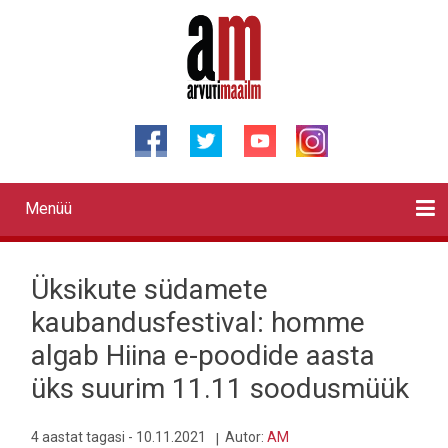
Liigu
edasi
põhisisu
juurde
Menüü
Primary
links
Kontaktid
Reklaam
Videod
Testid
Lahendused
Sõidukid
Arhiiv
English
Otsi
Üksikute südamete
kaubandusfestival: homme
algab Hiina e-poodide aasta
üks suurim 11.11 soodusmüük
4 aastat tagasi - 10.11.2021
Autor:
AM