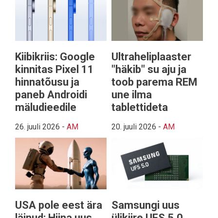
Kiibikriis: Google
Ultraheliplaaster
kinnitas Pixel 11
"häkib" su aju ja
hinnatõusu ja
toob parema REM
paneb Androidi
une ilma
mäludieedile
tablettideta
26. juuli 2026
-
AM
20. juuli 2026
-
AM
USA pole eest ära
Samsungi uus
läinud: Hiina uus
ülikiire UFS 5.0