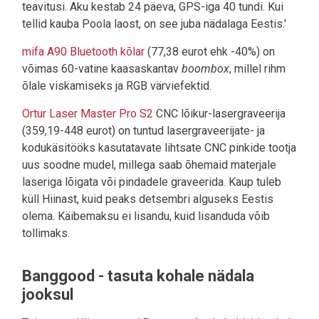
teavitusi. Aku kestab 24 päeva, GPS-iga 40 tundi. Kui
tellid kauba Poola laost, on see juba nädalaga Eestis.'
mifa A90 Bluetooth kõlar
(77,38 eurot ehk -40%) on
võimas 60-vatine kaasaskantav
boombox
, millel rihm
õlale viskamiseks ja RGB värviefektid.
Ortur Laser Master Pro S2
CNC lõikur-lasergraveerija
(359,19-448 eurot) on tuntud lasergraveerijate- ja
kodukäsitööks kasutatavate lihtsate CNC pinkide tootja
uus soodne mudel, millega saab õhemaid materjale
laseriga lõigata või pindadele graveerida. Kaup tuleb
küll Hiinast, kuid peaks detsembri alguseks Eestis
olema. Käibemaksu ei lisandu, kuid lisanduda võib
tollimaks.
Banggood - tasuta kohale nädala
jooksul