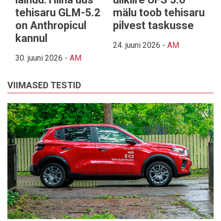
tehisaru GLM-5.2
mälu toob tehisaru
on Anthropicul
pilvest taskusse
kannul
24. juuni 2026
-
AM
30. juuni 2026
-
AM
VIIMASED TESTID