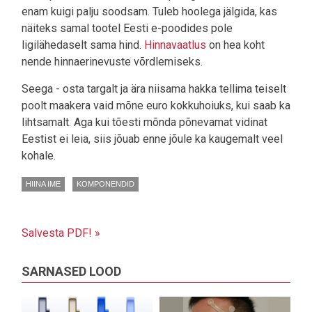
enam kuigi palju soodsam. Tuleb hoolega jälgida, kas
näiteks samal tootel Eesti e-poodides pole
ligilähedaselt sama hind.
Hinnavaatlus
on hea koht
nende hinnaerinevuste võrdlemiseks.
Seega - osta targalt ja ära niisama hakka tellima teiselt
poolt maakera vaid mõne euro kokkuhoiuks, kui saab ka
lihtsamalt. Aga kui tõesti mõnda põnevamat vidinat
Eestist ei leia, siis jõuab enne jõule ka kaugemalt veel
kohale.
HIINA IME
KOMPONENDID
Salvesta PDF! »
SARNASED LOOD