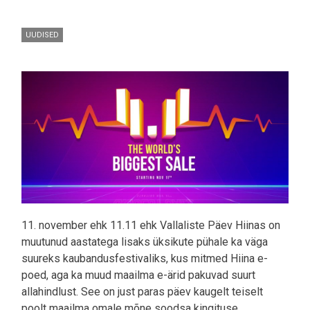
UUDISED
Pilt
11. november ehk 11.11 ehk Vallaliste Päev Hiinas on
muutunud aastatega lisaks üksikute pühale ka väga
suureks kaubandusfestivaliks, kus mitmed Hiina e-
poed, aga ka muud maailma e-ärid pakuvad suurt
allahindlust. See on just paras päev kaugelt teiselt
poolt maailma omale mõne soodsa kingituse