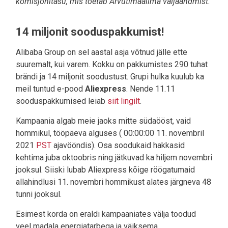
komisjonitasu, mis toetab Arvutimaailma väljaandmist.
14 miljonit sooduspakkumist!
Alibaba Group on sel aastal asja võtnud jälle ette
suuremalt, kui varem. Kokku on pakkumistes 290 tuhat
brändi ja 14 miljonit soodustust. Grupi hulka kuulub ka
meil tuntud e-pood
Aliexpress
. Nende 11.11
sooduspakkumised leiab
siit lingilt
.
Kampaania algab meie jaoks mitte südaööst, vaid
hommikul, tööpäeva alguses ( 00:00:00 11. novembril
2021
PST
ajavööndis). Osa soodukaid hakkasid
kehtima juba oktoobris ning jätkuvad ka hiljem novembri
jooksul. Siiski lubab Aliexpress kõige röögatumaid
allahindlusi 11. novembri hommikust alates järgneva 48
tunni jooksul.
Esimest korda on eraldi kampaaniates välja toodud
veel madala energiatarbega ja väiksema