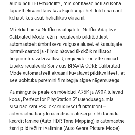
Audio heli LED-mudelitel, mis sobitavad heli asukoha
täpselt ekraanil kuvatava kujutisega. heli tuleb samast
kohast, kus asub heliallikas ekraanil.
Mõeldud on ka Netflixi vaatajatele. Netflix Adaptive
Calibrated Mode režiim reguleerib pilditöötlust
automaatselt ümbritseva valguse alusel, et kasutajate
lemmiksaated ja -filmid näevad ükskõik millistes
tingimustes välja sellised, nagu autor on ette näinud.
Lisaks reguleerib Sony uus BRAVIA CORE Calibrated
Mode automaatselt ekraanil kuvatavat pildikvaliteeti, et
see sobituks paremini filmitegija algse nägemusega.
Ka mängurite peale on mõeldud. A75K ja A90K tulevad
koos „Perfect for PlayStation 5” uuendusega, mis
sisaldab kaht PS5 eksklusiivset funktsiooni –
automaatne kõrgdünaamilise ulatusega pildi toonide
kaardistamine (Auto HDR Tone Mapping) ja automaatne
žanri pildirežiimi valimine (Auto Genre Picture Mode).