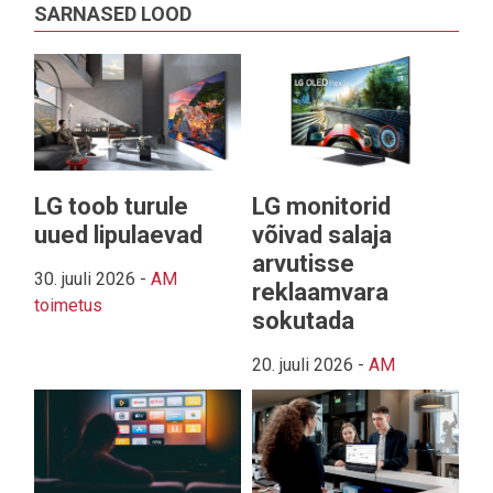
SARNASED LOOD
LG toob turule
LG monitorid
uued lipulaevad
võivad salaja
arvutisse
30. juuli 2026
-
AM
reklaamvara
toimetus
sokutada
20. juuli 2026
-
AM