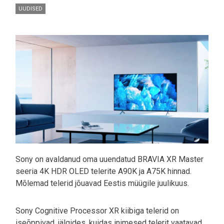
UUDISED
Pilt
Sony on avaldanud oma uuendatud BRAVIA XR Master
seeria 4K HDR OLED telerite A90K ja A75K hinnad.
Mõlemad telerid jõuavad Eestis müügile juulikuus.
Sony Cognitive Processor XR kiibiga telerid on
iseõppivad, jälgides, kuidas inimesed telerit vaatavad