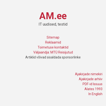
AM.ee
IT uudised, testid
Sitemap
Reklaamid
Toimetuse kontaktid
Väljaandja: MTÜ Reisijutud
Artiklid võivad sisaldada sponsorlinke
Ajakirjade nimekiri
Ajakirjade arhiiv
PDF-id Issuus
Alates 1993
In English