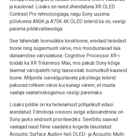
ja kuulevad. Lisaks on need ühendatuna XR OLED
Contrast Pro tehnoloogiaga, nagu Sony uusima
põlvkonna A90K ja A75K 4K OLED telerid ka on, veelgi
parema pildikvaliteediga.
See tähendab loomulikke kesktoone, eredaid heledaid
toone ning sügavmusti värve, mis moodustavad laia
dünaamilise värviulatuse. Cognitive Processor XR-i
toidab ka XR Triluminos Max, mis pakub Sony kõige
laiemat värvipaletti ning taasesitab loomulikult kauneid
toone. Miljonite isevalgustavate pikslitega telerid
pakuvad rohkem värve kui kunagi varem, et muuta
vaataja vaatamiskogemus veelgi paremaks.
Lisaks pildile on ka helielamust põhjalikult edasi
arendatud. Filmilooja visiooni selge edasiandmine on
Sony jaoks endiselt prioriteediks. Seetõttu saavad
vaatajad nüüd filme vaadates kogeda täiustatud
Acoustic Surface Audio+ heli OLED- ja Acoustic Multi-