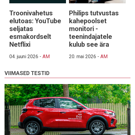
Troonivahetus
Philips tutvustas
elutoas: YouTube
kahepoolset
seljatas
monitori -
esmakordselt
teenindajatele
Netflixi
kulub see ära
04. juuni 2026
-
AM
20. mai 2026
-
AM
VIIMASED TESTID