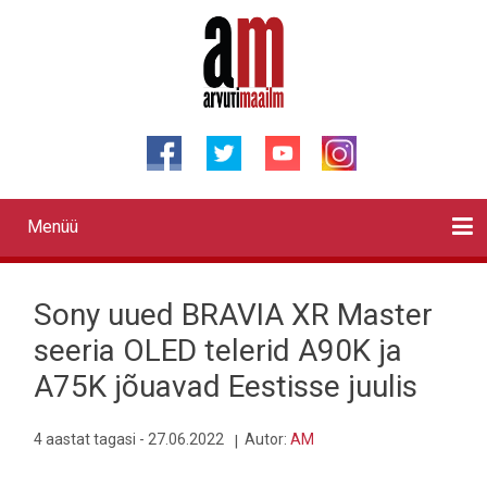
Liigu
edasi
põhisisu
juurde
Menüü
Primary
links
Kontaktid
Reklaam
Videod
Testid
Lahendused
Sõidukid
Arhiiv
English
Otsi
Sony uued BRAVIA XR Master
seeria OLED telerid A90K ja
A75K jõuavad Eestisse juulis
4 aastat tagasi - 27.06.2022
Autor:
AM