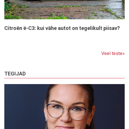
Citroën ë-C3: kui vähe autot on tegelikult piisav?
Veel teste»
TEGIJAD