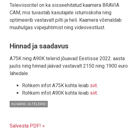
Televiisoritel on ka sisseehitatud kaamera BRAVIA
CAM, mis tuvastab kasutajate istumiskoha ning
optimeerib vastavalt pilti ja heli. Kaamera võimaldab
muuhulgas viipejuhtimist ning videovestlust.
Hinnad ja saadavus
A75K ning A90K telerid jõuavad Eestisse 2022. aasta
juulis ning hinnad jäävad vastavalt 2150 ning 1900 euro
lähedale.
Rohkem infot A75K kohta leiab
siit
.
Rohkem infot A90K kohta leiab
siit
.
KUVARID JA TELERID
Salvesta PDF! »