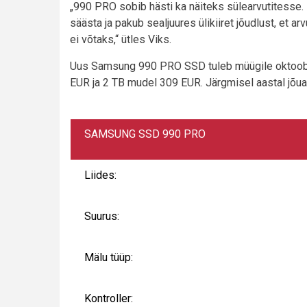
„990 PRO sobib hästi ka näiteks sülearvutitesse.
säästa ja pakub sealjuures ülikiiret jõudlust, et ar
ei võtaks,“ ütles Viks.
Uus Samsung 990 PRO SSD tuleb müügile oktoobri
EUR ja 2 TB mudel 309 EUR. Järgmisel aastal jõuab
SAMSUNG SSD 990 PRO
Liides:
Suurus:
Mälu tüüp:
Kontroller: