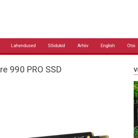
Lahendused
Sõidukid
Arhiiv
English
Otsi
iire 990 PRO SSD
V