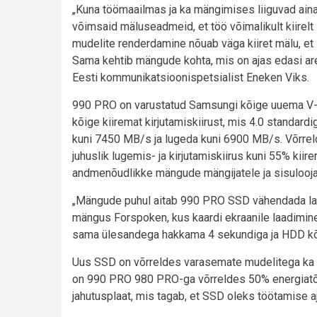
„Kuna töömaailmas ja ka mängimises liiguvad ain
võimsaid mäluseadmeid, et töö võimalikult kiirelt
mudelite renderdamine nõuab väga kiiret mälu, et s
Sama kehtib mängude kohta, mis on ajas edasi a
Eesti kommunikatsioonispetsialist Eneken Viks.
990 PRO on varustatud Samsungi kõige uuema V-N
kõige kiiremat kirjutamiskiirust, mis 4.0 standar
kuni 7450 MB/s ja lugeda kuni 6900 MB/s. Võr
juhuslik lugemis- ja kirjutamiskiirus kuni 55% kiir
andmenõudlikke mängude mängijatele ja sisulooja
„Mängude puhul aitab 990 PRO SSD vähendada la
mängus Forspoken, kus kaardi ekraanile laadimin
sama ülesandega hakkama 4 sekundiga ja HDD kõva
Uus SSD on võrreldes varasemate mudelitega ka m
on 990 PRO 980 PRO-ga võrreldes 50% energiatõ
jahutusplaat, mis tagab, et SSD oleks töötamise aj