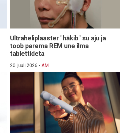
Ultraheliplaaster "häkib" su aju ja
toob parema REM une ilma
tablettideta
20. juuli 2026
-
AM