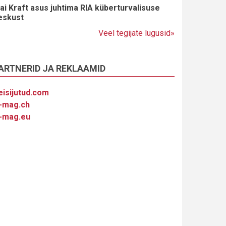
ai Kraft asus juhtima RIA küberturvalisuse
eskust
Veel tegijate lugusid»
ARTNERID JA REKLAAMID
eisijutud.com
-mag.ch
-mag.eu