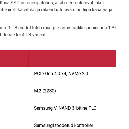
 Kuna SSD on energiatõhus, aitab see sülearvuti akut
vuti kiirelt käivituks ja rakenduste avamine liiga kaua aega
s. 1 TB mudel tuleb müügile soovitusliku jaehinnaga 179
 turule ka 4 TB variant.
PCIe Gen 4.0 x4, NVMe 2.0
M.2 (2280)
Samsung V-NAND 3-bitine TLC
Samsungi toodetud kontroller