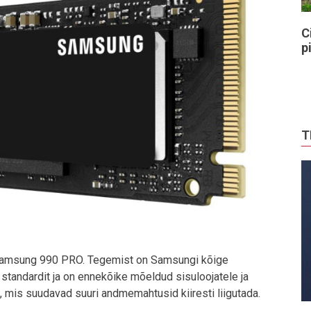
C
p
T
 Samsung 990 PRO. Tegemist on Samsungi kõige
andardit ja on ennekõike mõeldud sisuloojatele ja
 mis suudavad suuri andmemahtusid kiiresti liigutada.