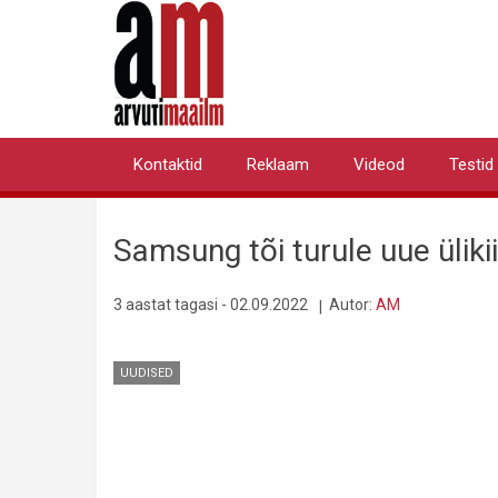
Liigu
edasi
põhisisu
juurde
Kontaktid
Reklaam
Videod
Testid
Primary
links
Samsung tõi turule uue ülik
3 aastat tagasi - 02.09.2022
Autor:
AM
UUDISED
Pilt