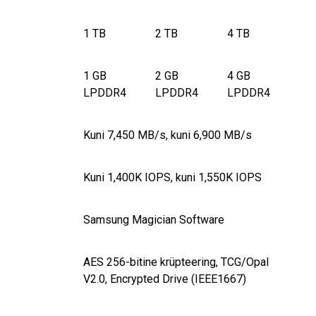
1 TB
2 TB
4 TB
1 GB
2 GB
4 GB
LPDDR4
LPDDR4
LPDDR4
Kuni 7,450 MB/s, kuni 6,900 MB/s
Kuni 1,400K IOPS, kuni 1,550K IOPS
Samsung Magician Software
AES 256-bitine krüpteering, TCG/Opal
V2.0, Encrypted Drive (IEEE1667)