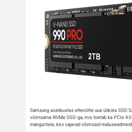
Samsung avalikustas ettevõtte uue ülikiire SSD
võimsama NVMe SSD-ga, mis toetab ka PCIe 4.0 st
mänguritele, kes vajavad võimsaid mäluseadmeid,