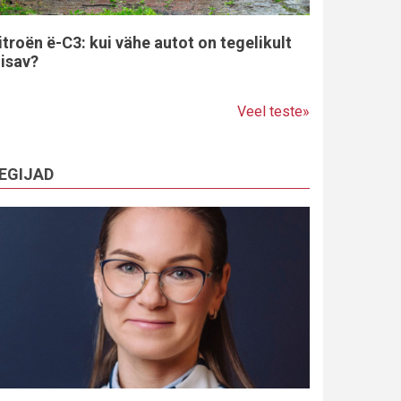
itroën ë-C3: kui vähe autot on tegelikult
iisav?
Veel teste»
EGIJAD