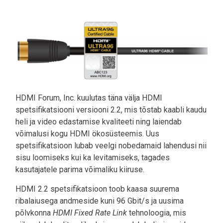
Pilt
HDMI Forum, Inc. kuulutas täna välja HDMI
spetsifikatsiooni versiooni 2.2, mis tõstab kaabli kaudu
heli ja video edastamise kvaliteeti ning laiendab
võimalusi kogu HDMI ökosüsteemis. Uus
spetsifikatsioon lubab veelgi nobedamaid lahendusi nii
sisu loomiseks kui ka levitamiseks, tagades
kasutajatele parima võimaliku kiiruse.
HDMI 2.2 spetsifikatsioon toob kaasa suurema
ribalaiusega andmeside kuni 96 Gbit/s ja uusima
põlvkonna
HDMI Fixed Rate Link
tehnoloogia, mis