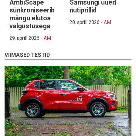
AmbiScape
Samsungi uued
sünkroniseerib
nutiprillid
mängu elutoa
28. aprill 2026
-
AM
valgustusega
29. aprill 2026
-
AM
VIIMASED TESTID