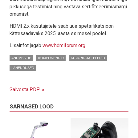
pikkusega testimist ning vastava sertifitseerimismärgi
omamist.
HDMI 2.x kasutajatele saab uue spetsifikatsioon
kättesaadavaks 2025. aasta esimesel poolel.
Lisainfot jagab
www.hdmiforum.org
.
ANDMESIDE
KOMPONENDID
KUVARID JA TELERID
LAHENDUSED
Salvesta PDF! »
SARNASED LOOD