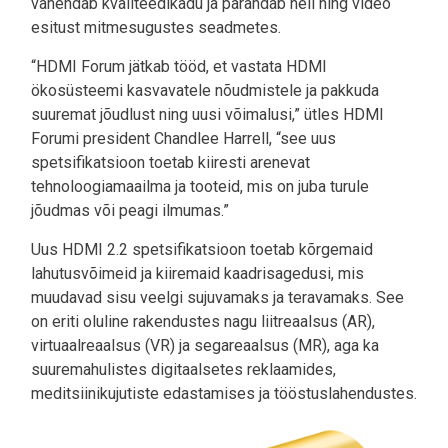
vähendab kvaliteedikadu ja parandab heli ning video
esitust mitmesugustes seadmetes.
“HDMI Forum jätkab tööd, et vastata HDMI
ökosüsteemi kasvavatele nõudmistele ja pakkuda
suuremat jõudlust ning uusi võimalusi,” ütles HDMI
Forumi president Chandlee Harrell, “see uus
spetsifikatsioon toetab kiiresti arenevat
tehnoloogiamaailma ja tooteid, mis on juba turule
jõudmas või peagi ilmumas.”
Uus HDMI 2.2 spetsifikatsioon toetab kõrgemaid
lahutusvõimeid ja kiiremaid kaadrisagedusi, mis
muudavad sisu veelgi sujuvamaks ja teravamaks. See
on eriti oluline rakendustes nagu liitreaalsus (AR),
virtuaalreaalsus (VR) ja segareaalsus (MR), aga ka
suuremahulistes digitaalsetes reklaamides,
meditsiinikujutiste edastamises ja tööstuslahendustes.