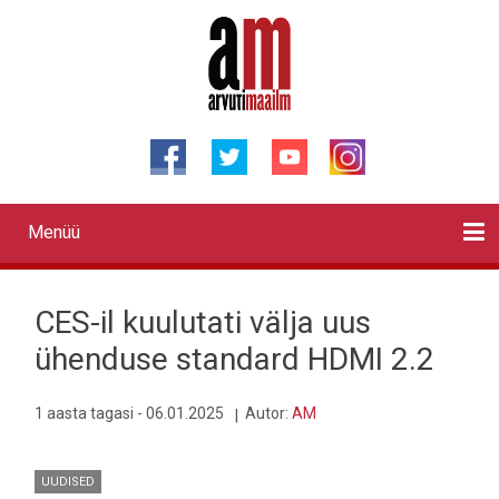
Liigu
edasi
põhisisu
juurde
Menüü
Primary
links
Kontaktid
Reklaam
Videod
Testid
Lahendused
Sõidukid
Arhiiv
English
Otsi
CES-il kuulutati välja uus
ühenduse standard HDMI 2.2
1 aasta tagasi - 06.01.2025
Autor:
AM
UUDISED