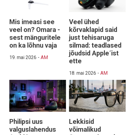
Mis imeasi see
Veel ühed
veel on? Omara -
kõrvaklapid said
sest mänguritele
just tehisaruga
on ka lõhnu vaja
silmad: teadlased
jõudsid Apple´ist
19. mai 2026
-
AM
ette
18. mai 2026
-
AM
Philipsi uus
Lekkisid
valguslahendus
võimalikud