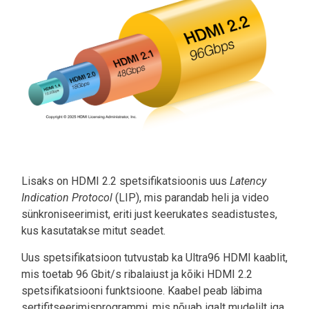
Lisaks on HDMI 2.2 spetsifikatsioonis uus
Latency
Indication Protocol
(LIP), mis parandab heli ja video
sünkroniseerimist, eriti just keerukates seadistustes,
kus kasutatakse mitut seadet.
Uus spetsifikatsioon tutvustab ka Ultra96 HDMI kaablit,
mis toetab 96 Gbit/s ribalaiust ja kõiki HDMI 2.2
spetsifikatsiooni funktsioone. Kaabel peab läbima
sertifitseerimisprogrammi, mis nõuab igalt mudelilt iga