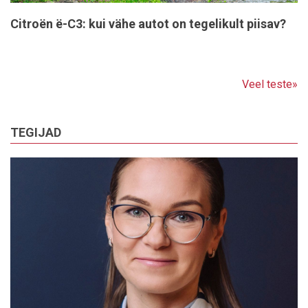
Citroën ë-C3: kui vähe autot on tegelikult piisav?
Veel teste»
TEGIJAD