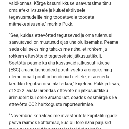
valdkonnas. Kõrge kasumlikkuse saavutasime tänu
oma efektiivsusele ja kuluefektiivsele
tegevusmudelile ning toodetavale toodete
mitmekesisusele,” märkis Pukk.
“See, kuidas ettevõtted tegutsevad ja oma tulemusi
saavutavad, on muutunud ajas üha olulisemaks. Peame
seda oluliseks ning tahaksime näha, et rohkem ja
rohkem ettevõtteid tegutseksid jätkusuutlikult.
Seetõttu peame ka üha kasvavaid jätkusuutlikkuse
(ESG) aruandlusnõudeid positiivseks arenguks ning
oleme omalt poolt pühendunud sellele, et areneda
kestliku tegutsemise alal edasi,” kirjeldas Pukk ja lisas,
et 2022. aastal arendas ettevõte nii jätkusuutlikku
ärimudelit kui selle aruandlust, seades eesmärgiks ka
ettevõtte CO2 heitkoguste raporteerimise.
“Novembris korraldasime investoritele kapitaliturgude
päeva raames kohtumise, kus oli tore näha paljusid