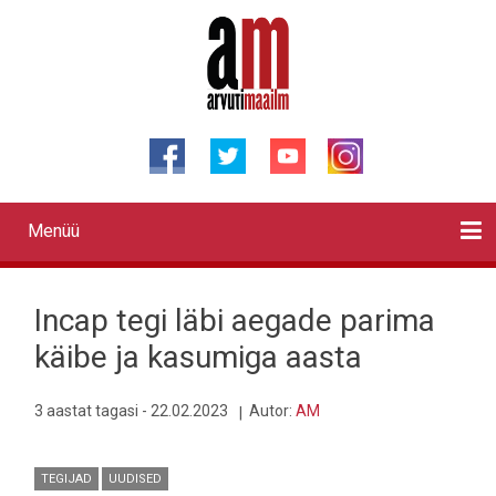
Liigu
edasi
põhisisu
juurde
Menüü
Primary
links
Kontaktid
Reklaam
Videod
Testid
Lahendused
Sõidukid
Arhiiv
English
Otsi
Incap tegi läbi aegade parima
käibe ja kasumiga aasta
3 aastat tagasi - 22.02.2023
Autor:
AM
TEGIJAD
UUDISED