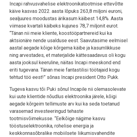
Incapi rahvusvahelise elektroonikatootmise ettevõtte
käive kasvas 2022. aasta lõpuks 263,8 miljoni euroni,
sealjuures moodustas ärikasum käibest 14,8%. Aasta
viimase kvartali käibeks kujunes 78,7 miljonit eurot.
“Tänan nii meie kliente, koostööpartnereid kui ka
aktsionäre nende usalduse eest. Saavutasime eelmisel
aastal aegade kõige kõrgema käibe ja kasumlikkuse
ning arvestades, et materjalide kättesaadavus oli kogu
aasta jooksul keeruline, näitas Incapi meeskond end
eriti tugevana. Tänan meie fantastilisi töötajaid kogu
tehtud töö eest!” sõnas Incapi president Otto Pukk.
Tugeva kasvu tõi Puki sõnul Incapile nii olemasolevate
kui uute klientide nõudlus elektroonika järele, kõigi
aegade kõrgeim tellimuste arv kui ka seda toetanud
varasemad investeeringud tehaste
tootmisvõimekusse. “Eelkõige nägime kasvu
tööstuselektroonika, rohelise energia ja
keskkonnasõbralike mobiilsete liikumisvahendite