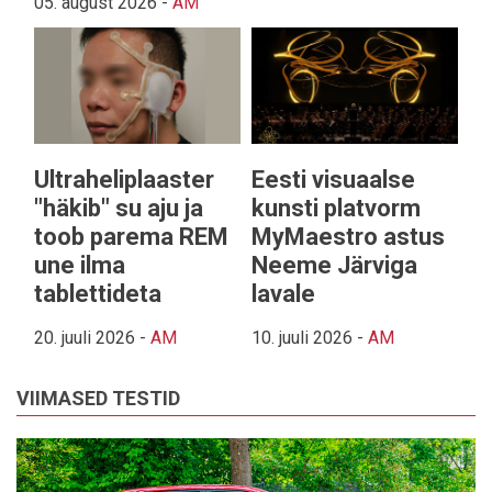
05. august 2026
-
AM
Ultraheliplaaster
Eesti visuaalse
"häkib" su aju ja
kunsti platvorm
toob parema REM
MyMaestro astus
une ilma
Neeme Järviga
tablettideta
lavale
20. juuli 2026
-
AM
10. juuli 2026
-
AM
VIIMASED TESTID