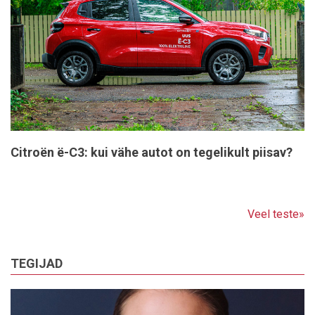
Citroën ë-C3: kui vähe autot on tegelikult piisav?
Veel teste»
TEGIJAD