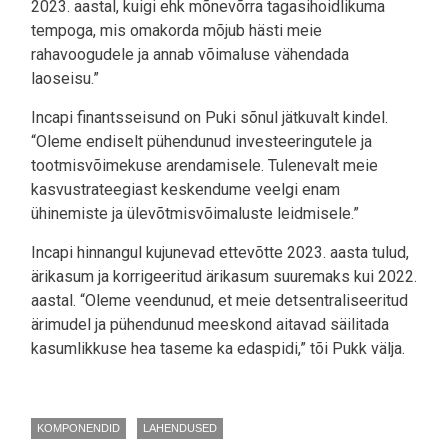
2023. aastal, kuigi ehk mõnevõrra tagasihoidlikuma
tempoga, mis omakorda mõjub hästi meie
rahavoogudele ja annab võimaluse vähendada
laoseisu.”
Incapi finantsseisund on Puki sõnul jätkuvalt kindel.
“Oleme endiselt pühendunud investeeringutele ja
tootmisvõimekuse arendamisele. Tulenevalt meie
kasvustrateegiast keskendume veelgi enam
ühinemiste ja ülevõtmisvõimaluste leidmisele.”
Incapi hinnangul kujunevad ettevõtte 2023. aasta tulud,
ärikasum ja korrigeeritud ärikasum suuremaks kui 2022.
aastal. “Oleme veendunud, et meie detsentraliseeritud
ärimudel ja pühendunud meeskond aitavad säilitada
kasumlikkuse hea taseme ka edaspidi,” tõi Pukk välja.
KOMPONENDID
LAHENDUSED