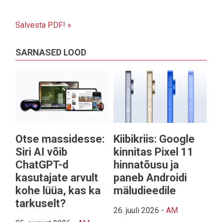
Salvesta PDF! »
SARNASED LOOD
Otse massidesse:
Kiibikriis: Google
Siri AI võib
kinnitas Pixel 11
ChatGPT-d
hinnatõusu ja
kasutajate arvult
paneb Androidi
kohe lüüa, kas ka
mäludieedile
tarkuselt?
26. juuli 2026
-
AM