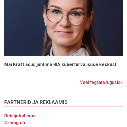
Mai Kraft asus juhtima RIA küberturvalisuse keskust
Veel tegijate lugusid»
PARTNERID JA REKLAAMID
Reisijutud.com
O-mag.ch