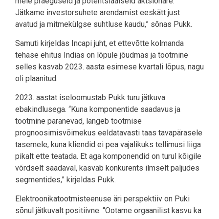
meie praeguseid ja potentsiaalseid aktsionäre.
Jätkame investorsuhete arendamist eeskätt just
avatud ja mitmekülgse suhtluse kaudu,” sõnas Pukk.
Samuti kirjeldas Incapi juht, et ettevõtte kolmanda
tehase ehitus Indias on lõpule jõudmas ja tootmine
selles kasvab 2023. aasta esimese kvartali lõpus, nagu
oli plaanitud.
2023. aastat iseloomustab Pukk turu jätkuva
ebakindlusega. “Kuna komponentide saadavus ja
tootmine paranevad, langeb tootmise
prognoosimisvõimekus eeldatavasti taas tavapärasele
tasemele, kuna kliendid ei pea vajalikuks tellimusi liiga
pikalt ette teatada. Et aga komponendid on turul kõigile
võrdselt saadaval, kasvab konkurents ilmselt paljudes
segmentides,” kirjeldas Pukk.
Elektroonikatootmisteenuse äri perspektiiv on Puki
sõnul jätkuvalt positiivne. “Ootame orgaanilist kasvu ka