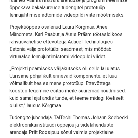
raames valmis riistvara arenduse ja programmeerimise
õppekava bakalaureuse tudengitel prototüüp
lennujuhtimise irdtornide videopildi viite mõõtmiseks.
Projektiõppes osalenud Laura Kõrgmaa, Anee
Mändmets, Karl Paabut ja Auris Prääm töötasid koos
rahvusvahelise ettevõtega Adacel Technologies
Estonia välja prototüübi seadmest, mis mõõdab
virtuaalse lennujuhtimistorni videopildi viidet.
„Projekti peamiseks väljakutseks oli selle lai ulatus.
Uurisime põhjalikult erinevaid komponente, et luua
võimalikult hea esimene prototüüp. Ettevõttega
koostöö tegemine esitas meile suuremad nõudmised,
kuid samal ajal andis tunde, et teeme midagi tõeliselt
olulist,” lausus Kõrgmaa.
Tudengite juhendaja, TalTechi Thomas Johann Seebecki
elektroonikainstituudi õppejõu ja sidelahenduste
arendaja Priit Roosipuu sõnul valmis projektiaine