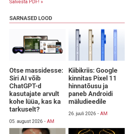
Salvesta PDF! »
SARNASED LOOD
Otse massidesse:
Kiibikriis: Google
Siri AI võib
kinnitas Pixel 11
ChatGPT-d
hinnatõusu ja
kasutajate arvult
paneb Androidi
kohe lüüa, kas ka
mäludieedile
tarkuselt?
26. juuli 2026
-
AM
05. august 2026
-
AM