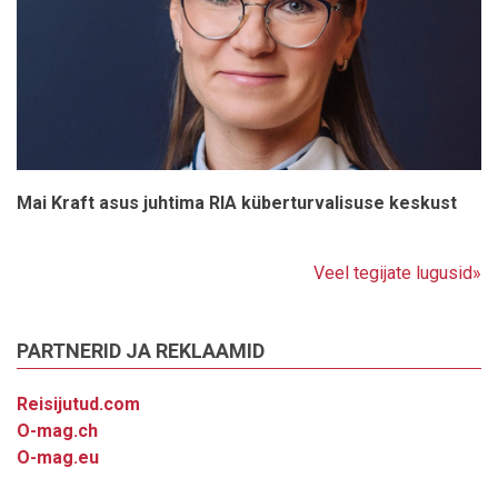
Mai Kraft asus juhtima RIA küberturvalisuse keskust
Veel tegijate lugusid»
PARTNERID JA REKLAAMID
Reisijutud.com
O-mag.ch
O-mag.eu