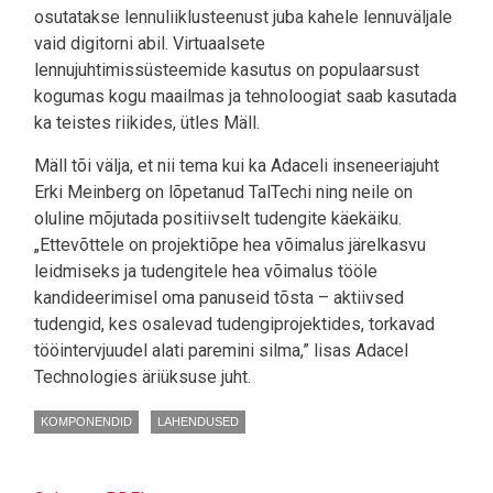
osutatakse lennuliiklusteenust juba kahele lennuväljale
vaid digitorni abil. Virtuaalsete
lennujuhtimissüsteemide kasutus on populaarsust
kogumas kogu maailmas ja tehnoloogiat saab kasutada
ka teistes riikides, ütles Mäll.
Mäll tõi välja, et nii tema kui ka Adaceli inseneeriajuht
Erki Meinberg on lõpetanud TalTechi ning neile on
oluline mõjutada positiivselt tudengite käekäiku.
„Ettevõttele on projektiõpe hea võimalus järelkasvu
leidmiseks ja tudengitele hea võimalus tööle
kandideerimisel oma panuseid tõsta – aktiivsed
tudengid, kes osalevad tudengiprojektides, torkavad
tööintervjuudel alati paremini silma,” lisas Adacel
Technologies äriüksuse juht.
KOMPONENDID
LAHENDUSED