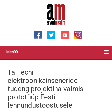
Liigu
edasi
põhisisu
juurde
Menüü
Primary
links
Kontaktid
Reklaam
Videod
Testid
Lahendused
Sõidukid
Arhiiv
English
Otsi
TalTechi
elektroonikainseneride
tudengiprojektina valmis
prototüüp Eesti
lennundustööstusele