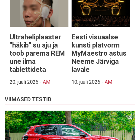
Ultraheliplaaster
Eesti visuaalse
"häkib" su aju ja
kunsti platvorm
toob parema REM
MyMaestro astus
une ilma
Neeme Järviga
tablettideta
lavale
20. juuli 2026
-
AM
10. juuli 2026
-
AM
VIIMASED TESTID