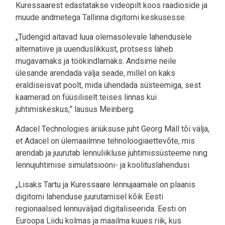
Kuressaarest edastatakse videopilt koos raadioside ja
muude andmetega Tallinna digitorni keskusesse.
„Tudengid aitavad luua olemasolevale lahendusele
alternatiive ja uuenduslikkust, protsess läheb
mugavamaks ja töökindlamaks. Andsime neile
ülesande arendada välja seade, millel on kaks
eraldiseisvat poolt, mida ühendada süsteemiga, sest
kaamerad on füüsiliselt teises linnas kui
juhtimiskeskus,” lausus Meinberg.
Adacel Technologies äriüksuse juht Georg Mäll tõi välja,
et Adacel on ülemaailmne tehnoloogiaettevõte, mis
arendab ja juurutab lennuliikluse juhtimissüsteeme ning
lennujuhtimise simulatsiooni- ja koolituslahendusi.
„Lisaks Tartu ja Kuressaare lennujaamale on plaanis
digitorni lahenduse juurutamisel kõik Eesti
regionaalsed lennuväljad digitaliseerida. Eesti on
Euroopa Liidu kolmas ja maailma kuues riik, kus