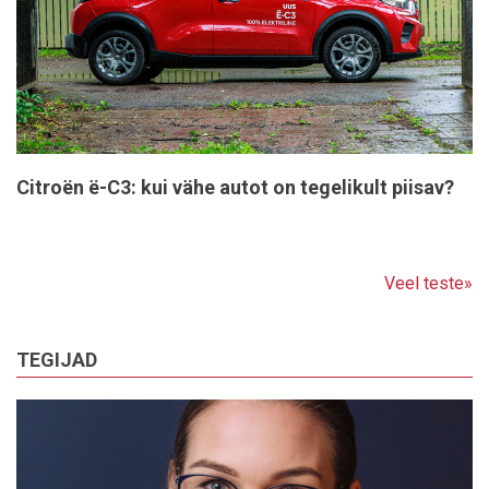
Citroën ë-C3: kui vähe autot on tegelikult piisav?
Veel teste»
TEGIJAD