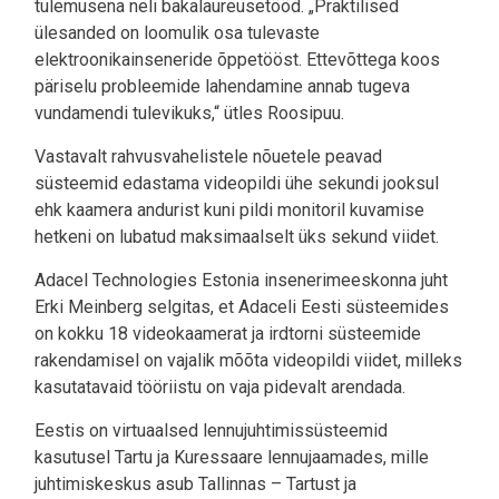
tulemusena neli bakalaureusetööd. „Praktilised
ülesanded on loomulik osa tulevaste
elektroonikainseneride õppetööst. Ettevõttega koos
päriselu probleemide lahendamine annab tugeva
vundamendi tulevikuks,“ ütles Roosipuu.
Vastavalt rahvusvahelistele nõuetele peavad
süsteemid edastama videopildi ühe sekundi jooksul
ehk kaamera andurist kuni pildi monitoril kuvamise
hetkeni on lubatud maksimaalselt üks sekund viidet.
Adacel Technologies Estonia insenerimeeskonna juht
Erki Meinberg selgitas, et Adaceli Eesti süsteemides
on kokku 18 videokaamerat ja irdtorni süsteemide
rakendamisel on vajalik mõõta videopildi viidet, milleks
kasutatavaid tööriistu on vaja pidevalt arendada.
Eestis on virtuaalsed lennujuhtimissüsteemid
kasutusel Tartu ja Kuressaare lennujaamades, mille
juhtimiskeskus asub Tallinnas – Tartust ja