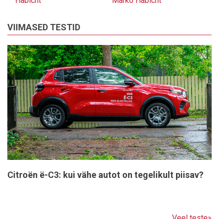
Habicht
Marko Habicht
VIIMASED TESTID
Citroën ë-C3: kui vähe autot on tegelikult piisav?
Veel teste»