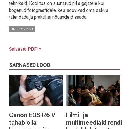
tehnikaid. Koolitus on suunatud nii algajatele kui
kogenud fotograafidele, kes soovivad oma oskusi
täiendada ja praktilisi nõuandeid saada.
DIGIFOTOKAD
Salvesta PDF! »
SARNASED LOOD
Canon EOS R6 V
Filmi- ja
tahab olla
multimeediakiirendi