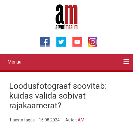
Liigu
edasi
põhisisu
juurde
Menüü
Primary
links
Kontaktid
Reklaam
Videod
Testid
Lahendused
Sõidukid
Arhiiv
English
Otsi
Loodusfotograaf soovitab:
kuidas valida sobivat
rajakaamerat?
1 aasta tagasi - 15.08.2024
Autor:
AM