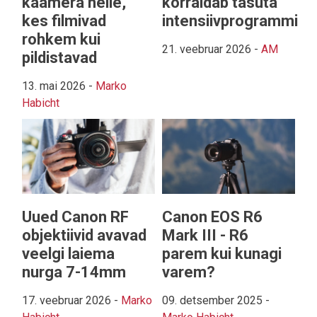
kaamera neile,
korraldab tasuta
kes filmivad
intensiivprogrammi
rohkem kui
21. veebruar 2026
-
AM
pildistavad
13. mai 2026
-
Marko
Habicht
Uued Canon RF
Canon EOS R6
objektiivid avavad
Mark III - R6
veelgi laiema
parem kui kunagi
nurga 7-14mm
varem?
17. veebruar 2026
-
Marko
09. detsember 2025
-