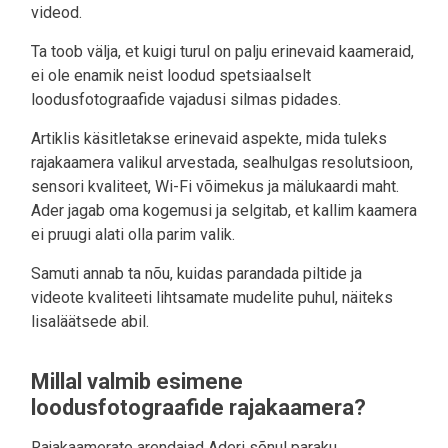
videod.
Ta toob välja, et kuigi turul on palju erinevaid kaameraid,
ei ole enamik neist loodud spetsiaalselt
loodusfotograafide vajadusi silmas pidades.
Artiklis käsitletakse erinevaid aspekte, mida tuleks
rajakaamera valikul arvestada, sealhulgas resolutsioon,
sensori kvaliteet, Wi-Fi võimekus ja mälukaardi maht.
Ader jagab oma kogemusi ja selgitab, et kallim kaamera
ei pruugi alati olla parim valik.
Samuti annab ta nõu, kuidas parandada piltide ja
videote kvaliteeti lihtsamate mudelite puhul, näiteks
lisaläätsede abil.
Millal valmib esimene
loodusfotograafide rajakaamera?
Rajakaamerate arendajad Aderi sõnul paraku