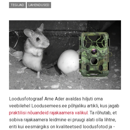
TEGIJAD
LAHENDUSED
Pilt
Loodusfotograaf Arne Ader avaldas hiljuti oma
veebilehel Loodusemees.ee põhjaliku artikli, kus jagab
praktilisi nõuandeid rajakaamera valikul
. Ta rõhutab, et
sobiva rajakaamera leidmine ei pruugi alati olla lihtne,
eriti kui eesmärgiks on kvaliteetsed loodusfotod ja -