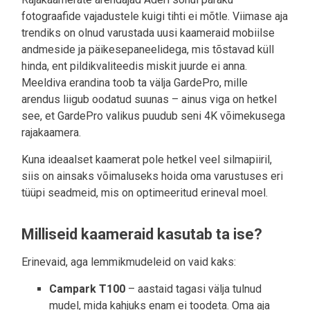
fotograafide vajadustele kuigi tihti ei mõtle. Viimase aja
trendiks on olnud varustada uusi kaameraid mobiilse
andmeside ja päikesepaneelidega, mis tõstavad küll
hinda, ent pildikvaliteedis miskit juurde ei anna.
Meeldiva erandina toob ta välja GardePro, mille
arendus liigub oodatud suunas – ainus viga on hetkel
see, et GardePro valikus puudub seni 4K võimekusega
rajakaamera.
Kuna ideaalset kaamerat pole hetkel veel silmapiiril,
siis on ainsaks võimaluseks hoida oma varustuses eri
tüüpi seadmeid, mis on optimeeritud erineval moel.
Milliseid kaameraid kasutab ta ise?
Erinevaid, aga lemmikmudeleid on vaid kaks:
Campark T100
– aastaid tagasi välja tulnud
mudel, mida kahjuks enam ei toodeta. Oma aja