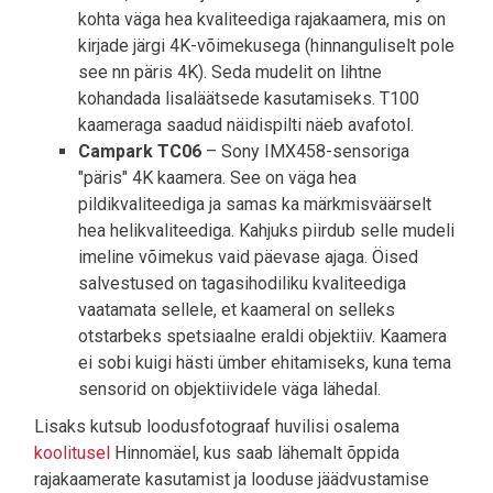
kohta väga hea kvaliteediga rajakaamera, mis on
kirjade järgi 4K-võimekusega (hinnanguliselt pole
see nn päris 4K). Seda mudelit on lihtne
kohandada lisaläätsede kasutamiseks. T100
kaameraga saadud näidispilti näeb avafotol.
Campark TC06
– Sony IMX458-sensoriga
"päris" 4K kaamera. See on väga hea
pildikvaliteediga ja samas ka märkmisväärselt
hea helikvaliteediga. Kahjuks piirdub selle mudeli
imeline võimekus vaid päevase ajaga. Öised
salvestused on tagasihodiliku kvaliteediga
vaatamata sellele, et kaameral on selleks
otstarbeks spetsiaalne eraldi objektiiv. Kaamera
ei sobi kuigi hästi ümber ehitamiseks, kuna tema
sensorid on objektiividele väga lähedal.
Lisaks kutsub loodusfotograaf huvilisi osalema
koolitusel
Hinnomäel, kus saab lähemalt õppida
rajakaamerate kasutamist ja looduse jäädvustamise