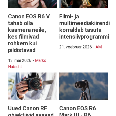
Canon EOS R6 V
Filmi- ja
tahab olla
multimeediakiirendi
kaamera neile,
korraldab tasuta
kes filmivad
intensiivprogrammi
rohkem kui
21. veebruar 2026
-
AM
pildistavad
13. mai 2026
-
Marko
Habicht
Uued Canon RF
Canon EOS R6
objektiivid avavad
Mark III - R6