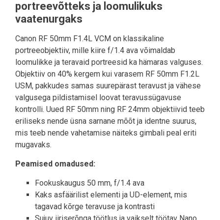
portreevõtteks ja loomulikuks
vaatenurgaks
Canon RF 50mm F1.4L VCM on klassikaline
portreeobjektiiv, mille kiire f/1.4 ava võimaldab
loomulikke ja teravaid portreesid ka hämaras valguses.
Objektiiv on 40% kergem kui varasem RF 50mm F1.2L
USM, pakkudes samas suurepärast teravust ja vähese
valgusega pildistamisel loovat teravussügavuse
kontrolli. Uued RF 50mm ning RF 24mm objektiivid teeb
eriliseks nende üsna sarnane mõõt ja identne suurus,
mis teeb nende vahetamise näiteks gimbali peal eriti
mugavaks.
Peamised omadused:
Fookuskaugus 50 mm, f/1.4 ava
Kaks asfäärilist elementi ja UD-element, mis
tagavad kõrge teravuse ja kontrasti
Sujuv iiriserõnga töötlus ja vaikselt töötav Nano