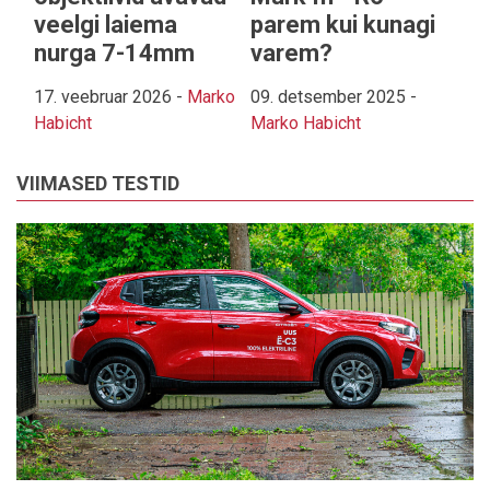
veelgi laiema
parem kui kunagi
nurga 7-14mm
varem?
17. veebruar 2026
-
Marko
09. detsember 2025
-
Habicht
Marko Habicht
VIIMASED TESTID