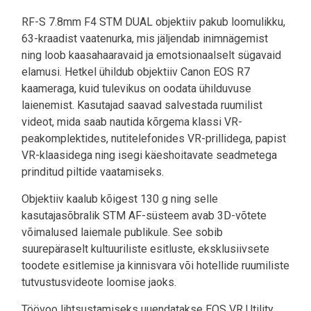
RF-S 7.8mm F4 STM DUAL objektiiv pakub loomulikku,
63-kraadist vaatenurka, mis jäljendab inimnägemist
ning loob kaasahaaravaid ja emotsionaalselt sügavaid
elamusi. Hetkel ühildub objektiiv Canon EOS R7
kaameraga, kuid tulevikus on oodata ühilduvuse
laienemist. Kasutajad saavad salvestada ruumilist
videot, mida saab nautida kõrgema klassi VR-
peakomplektides, nutitelefonides VR-prillidega, papist
VR-klaasidega ning isegi käeshoitavate seadmetega
prinditud piltide vaatamiseks.
Objektiiv kaalub kõigest 130 g ning selle
kasutajasõbralik STM AF-süsteem avab 3D-võtete
võimalused laiemale publikule. See sobib
suurepäraselt kultuuriliste esitluste, eksklusiivsete
toodete esitlemise ja kinnisvara või hotellide ruumiliste
tutvustusvideote loomise jaoks.
Töövoo lihtsustamiseks uuendatakse EOS VR Utility