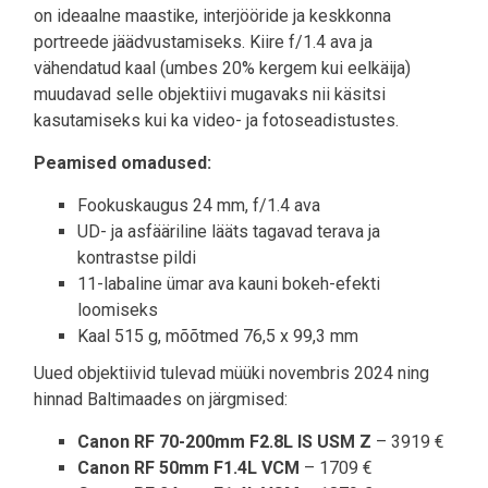
on ideaalne maastike, interjööride ja keskkonna
portreede jäädvustamiseks. Kiire f/1.4 ava ja
vähendatud kaal (umbes 20% kergem kui eelkäija)
muudavad selle objektiivi mugavaks nii käsitsi
kasutamiseks kui ka video- ja fotoseadistustes.
Peamised omadused:
Fookuskaugus 24 mm, f/1.4 ava
UD- ja asfääriline lääts tagavad terava ja
kontrastse pildi
11-labaline ümar ava kauni bokeh-efekti
loomiseks
Kaal 515 g, mõõtmed 76,5 x 99,3 mm
Uued objektiivid tulevad müüki novembris 2024 ning
hinnad Baltimaades on järgmised:
Canon RF 70-200mm F2.8L IS USM Z
– 3919 €
Canon RF 50mm F1.4L VCM
– 1709 €