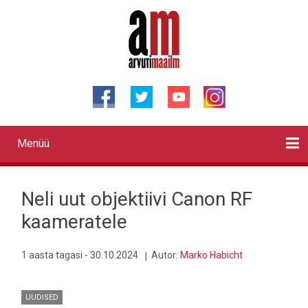
Liigu
edasi
põhisisu
juurde
Menüü
Primary
links
Kontaktid
Reklaam
Videod
Testid
Lahendused
Sõidukid
Arhiiv
English
Otsi
Neli uut objektiivi Canon RF
kaameratele
1 aasta tagasi - 30.10.2024
Autor:
Marko Habicht
UUDISED