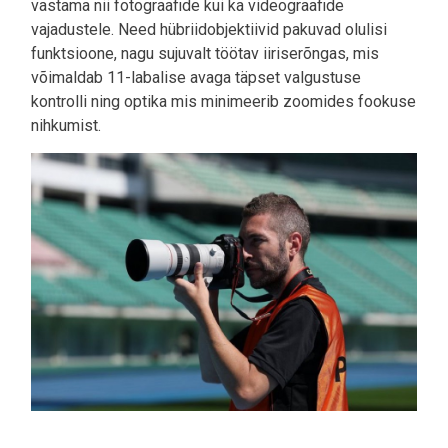
vastama nii fotograafide kui ka videograafide
vajadustele. Need hübriidobjektiivid pakuvad olulisi
funktsioone, nagu sujuvalt töötav iiriserõngas, mis
võimaldab 11-labalise avaga täpset valgustuse
kontrolli ning optika mis minimeerib zoomides fookuse
nihkumist.