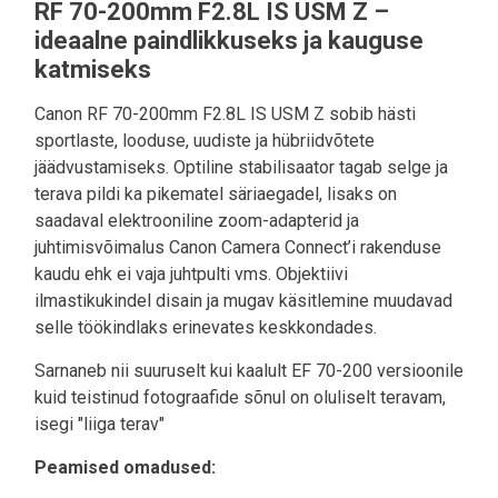
RF 70-200mm F2.8L IS USM Z –
ideaalne paindlikkuseks ja kauguse
katmiseks
Canon RF 70-200mm F2.8L IS USM Z sobib hästi
sportlaste, looduse, uudiste ja hübriidvõtete
jäädvustamiseks. Optiline stabilisaator tagab selge ja
terava pildi ka pikematel säriaegadel, lisaks on
saadaval elektrooniline zoom-adapterid ja
juhtimisvõimalus Canon Camera Connect’i rakenduse
kaudu ehk ei vaja juhtpulti vms. Objektiivi
ilmastikukindel disain ja mugav käsitlemine muudavad
selle töökindlaks erinevates keskkondades.
Sarnaneb nii suuruselt kui kaalult EF 70-200 versioonile
kuid teistinud fotograafide sõnul on oluliselt teravam,
isegi "liiga terav"
Peamised omadused: