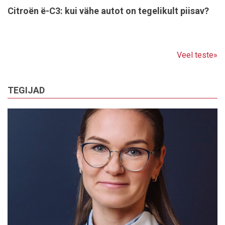
Citroën ë-C3: kui vähe autot on tegelikult piisav?
Veel teste»
TEGIJAD