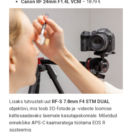
Canon RF 24mm F1.4L VCM
– 1879 €
Lisaks tutvustati uut
RF-S 7.8mm F4 STM DUAL
objektiivi, mis toob 3D-fotode ja -videote loomise
kättesaadavaks laiemale kasutajaskonnale. Mõeldud
ennekõike APS-C kaameratega töötama EOS R
süsteemis.