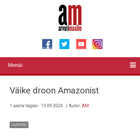
Liigu
edasi
põhisisu
juurde
Menüü
Primary
links
Kontaktid
Reklaam
Videod
Testid
Lahendused
Sõidukid
Arhiiv
English
Otsi
Väike droon Amazonist
1 aasta tagasi - 13.09.2024
Autor:
AM
UUDISED