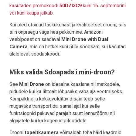
kasutades promokoodi
50DZI3C9
kuni 16. septembrini
või kuni kaupa jätkub.
Kui oled otsinud taskukohast ja kvaliteetset drooni, siis
siin onpraegu väga hea pakkumine. Amazoni
veebipoest on saadaval
Mini Drone with Dual
Camera
, mis on hetkel kuni 50% soodsam, kui kasutad
ülalolevat sooduskoodi.
Miks valida Sdoapads'i mini-droon?
See
Mini Drone
on ideaalne kaaslane nii matkadele,
pidudele kui ka lihtsalt lõbusaks vaba aja veetmiseks.
Kompaktne ja kokkuvolditav disain teeb selle
mugavaks transportida, samal ajal kui selle
funktsioonid pakuvad parajalt suurt lennurõõmu nii
algajatele kui ka kogenud pilootidele.
Drooni
topeltkaamera
võimaldab teha häid kaadreid