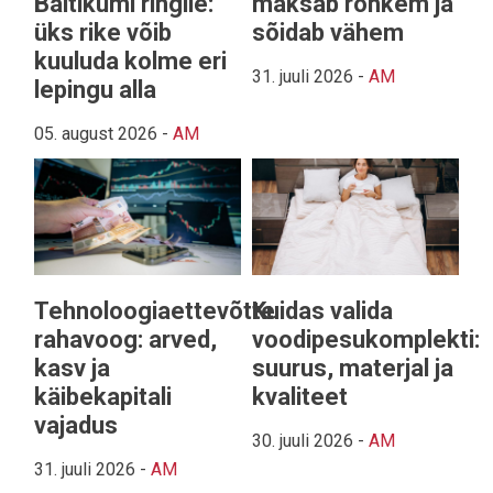
Baltikumi ringile:
maksab rohkem ja
üks rike võib
sõidab vähem
kuuluda kolme eri
31. juuli 2026
-
AM
lepingu alla
05. august 2026
-
AM
Tehnoloogiaettevõtte
Kuidas valida
rahavoog: arved,
voodipesukomplekti:
kasv ja
suurus, materjal ja
käibekapitali
kvaliteet
vajadus
30. juuli 2026
-
AM
31. juuli 2026
-
AM