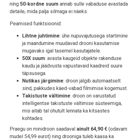
ning
50-kordne suum
annab sulle vabaduse avastada
detaile, mida palja silmaga ei näeks.
Peamised funktsioonid:
Lihtne juhtimine
: ühe nupuvajutusega startimine
ja maandumine muudavad drooni kasutamise
mugavaks igal tasemel kasutajatele.
50X suum
: avasta kaugeid objekte rakenduse
kaudu ja jäädvusta vapustavaid kaadreid suure
täpsusega.
Nutikas järgimine
: droon jälgib automaatselt
sind, pakkudes käed-vabad filmimise kogemust.
Takistuste vältimine
: droon on varustatud
intelligentse takistuste vältimise süsteemiga,
mis aitab tal ohutult lennata ka kitsastes
kohtades.
Praegu on minidroon saadaval
ainult 64,90 €
(odavam
mudel 54,99 eurot) ning drooniga tuleb kaasa ka