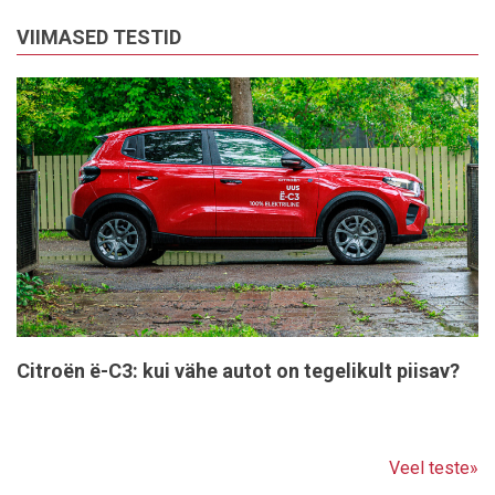
VIIMASED TESTID
Citroën ë-C3: kui vähe autot on tegelikult piisav?
Veel teste»