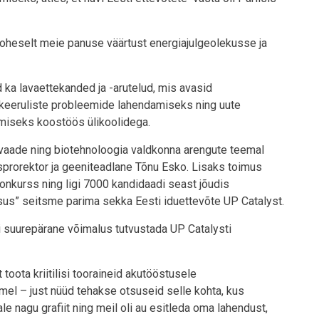
d koheselt meie panuse väärtust energiajulgeolekusse ja
 ka lavaettekanded ja -arutelud, mis avasid
keeruliste probleemide lahendamiseks ning uute
miseks koostöös ülikoolidega.
 vaade ning biotehnoloogia valdkonna arengute teemal
usprorektor ja geeniteadlane Tõnu Esko. Lisaks toimus
onkurss ning ligi 7000 kandidaadi seast jõudis
sus” seitsme parima sekka Eesti iduettevõte UP Catalyst.
oli suurepärane võimalus tutvustada UP Catalysti
oota kriitilisi tooraineid akutööstusele
mel – just nüüd tehakse otsuseid selle kohta, kus
e nagu grafiit ning meil oli au esitleda oma lahendust,