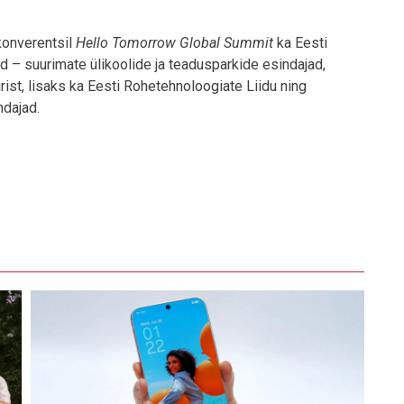
onverentsil
Hello Tomorrow Global Summit
ka Eesti
– suurimate ülikoolide ja teadusparkide esindajad,
ist, lisaks ka Eesti Rohetehnoloogiate Liidu ning
dajad.