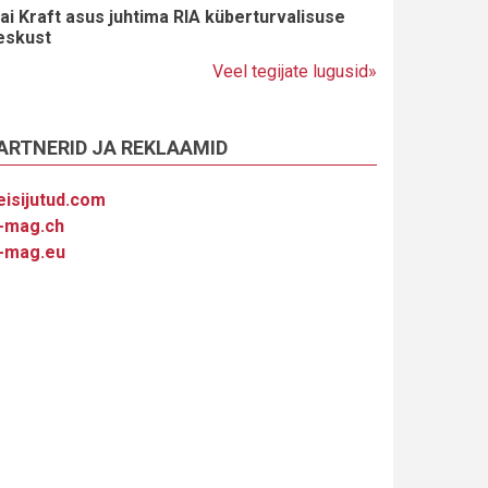
ai Kraft asus juhtima RIA küberturvalisuse
eskust
Veel tegijate lugusid»
ARTNERID JA REKLAAMID
eisijutud.com
-mag.ch
-mag.eu