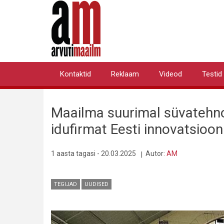
Liigu
edasi
põhisisu
juurde
Kontaktid
Reklaam
Videod
Testid
Primary
links
Maailma suurimal süvatehno
idufirmat Eesti innovatsioon
1 aasta tagasi - 20.03.2025
Autor:
AM
TEGIJAD
UUDISED
Pilt