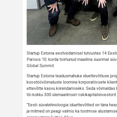
Startup Estonia eestvedamisel tutvustas 14 Eesti
Pariisis 10. korda toimunud maailma suurimal sü
Global Summit.
Startup Estonia teadusmahuka iduettevõtluse proje
koostöövõimaluste loomine korporatiivsete klient
ettevõtte kasvu kiirendamiseks. Seda võimaldas 
tõi kokku 300 ülemaailmset riskikapitaliinvestorit
“Eesti süvatehnoloogia iduettevõtted on täna heas
ja mitmed on peagi valmis ka tootmise alustamise