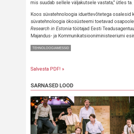
mis suudab sellele väljakutsele vastata," ütles ta.
Koos süvatehnoloogia iduettevõtetega osalesid k
süvatehnoloogia ökosüsteemi toetavad osapooled 
Research in Estonia
töötajad Eesti Teadusagentuur
Majandus- ja Kommunikatsiooniministeeriumi esin
TEHNOLOOGIAMESSID
Salvesta PDF! »
SARNASED LOOD