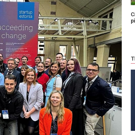
C
p
T