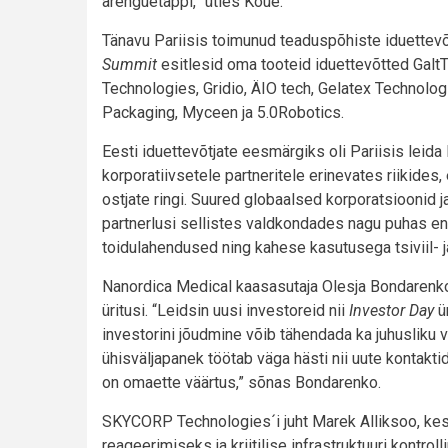
arenguetappi,” ütles Kõue.
Tänavu Pariisis toimunud teaduspõhiste iduettevõ
Summit
esitlesid oma tooteid iduettevõtted Galt
Technologies, Gridio, ÄIO tech, Gelatex Technolo
Packaging, Myceen ja 5.0Robotics.
Eesti iduettevõtjate eesmärgiks oli Pariisis leid
korporatiivsetele partneritele erinevates riikides
ostjate ringi. Suured globaalsed korporatsioonid j
partnerlusi sellistes valdkondades nagu puhas en
toidulahendused ning kahese kasutusega tsiviil- 
Nanordica Medical kaasasutaja Olesja Bondarenko 
üritusi. “Leidsin uusi investoreid nii
Investor Day
ü
investorini jõudmine võib tähendada ka juhusliku 
ühisväljapanek töötab väga hästi nii uute kontakt
on omaette väärtus,” sõnas Bondarenko.
SKYCORP Technologies´i juht Marek Alliksoo, ke
reageerimiseks ja kriitilise infrastruktuuri kontrol