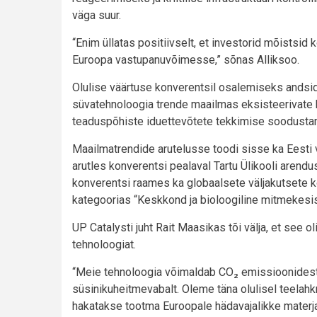
väga suur.
“Enim üllatas positiivselt, et investorid mõistsi
Euroopa vastupanuvõimesse,” sõnas Alliksoo.
Olulise väärtuse konverentsil osalemiseks andsid
süvatehnoloogia trende maailmas eksisteerivate 
teaduspõhiste iduettevõtete tekkimise soodusta
Maailmatrendide arutelusse toodi sisse ka Eesti
arutles konverentsi pealaval Tartu Ülikooli arend
konverentsi raames ka globaalsete väljakutsete k
kategoorias “Keskkond ja bioloogiline mitmekesi
UP Catalysti juht Rait Maasikas tõi välja, et see 
tehnoloogiat.
“Meie tehnoloogia võimaldab CO₂ emissioonidest t
süsinikuheitmevabalt. Oleme täna olulisel teelahk
hakatakse tootma Euroopale hädavajalikke materjal