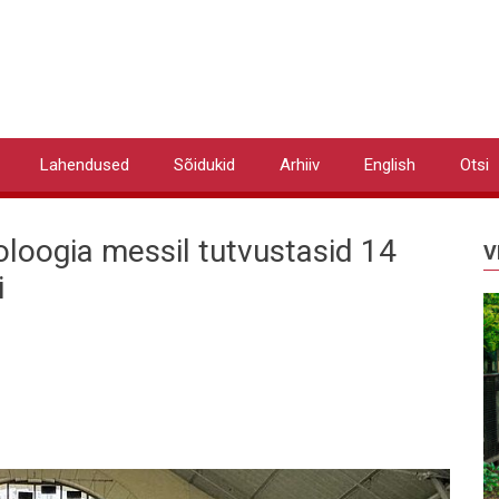
Lahendused
Sõidukid
Arhiiv
English
Otsi
loogia messil tutvustasid 14
V
i