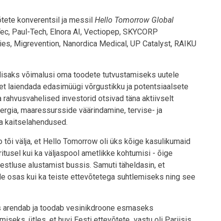
tete konverentsil ja messil
Hello Tomorrow Global
Tec, Paul-Tech, Elnora AI, Vectiopep, SKYCORP
gies, Migrevention, Nanordica Medical, UP Catalyst, RAIKU
a lisaks võimalusi oma toodete tutvustamiseks uutele
, et laiendada edasimüügi võrgustikku ja potentsiaalsete
a rahvusvahelised investorid otsivad täna aktiivselt
ergia, maaressursside väärindamine, tervise- ja
ja kaitselahendused.
tõi välja, et Hello Tomorrow oli üks kõige kasulikumaid
ritusel kui ka väljaspool ametlikke kohtumisi - õige
vestluse alustamist bussis. Samuti täheldasin, et
ide osas kui ka teiste ettevõtetega suhtlemiseks ning see
s arendab ja toodab vesinikdroone esmaseks
limiseks, ütles, et huvi Eesti ettevõtete vastu oli Pariisis