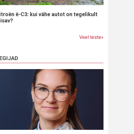
itroën ë-C3: kui vähe autot on tegelikult
iisav?
Veel teste»
EGIJAD