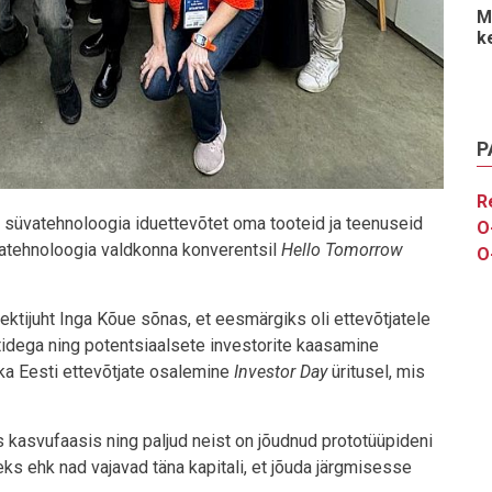
M
k
P
R
 süvatehnoloogia iduettevõtet oma tooteid ja teenuseid
O
vatehnoloogia valdkonna konverentsil
Hello Tomorrow
O
ktijuht Inga Kõue sõnas, et eesmärgiks oli ettevõtjatele
idega ning potentsiaalsete investorite kaasamine
ka Eesti ettevõtjate osalemine
Investor Day
üritusel, mis
.
 kasvufaasis ning paljud neist on jõudnud prototüüpideni
ks ehk nad vajavad täna kapitali, et jõuda järgmisesse