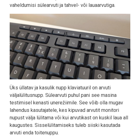
vaheldumisi sülearvuti ja tahvel- või lauaarvutiga.
Üks üllatav ja kasulik nupp klaviatuuril on arvuti
väljalülitusnupp. Sülearvuti puhul pani see masina
testimisel kenasti unerežiimile. See võib olla mugav
lahendus kasutajatele, kes kipuvad arvutit monitori
nupust välja lülitama või kui arvutikast on kuskil laua all
kaugustes. Sisselülitamiseks tuleb siiski kasutada
arvuti enda toitenuppu.