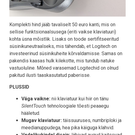
Komplekti hind jääb tavaliselt 50 euro kanti, mis on
sellise funktsionaalsusega (eriti vaikse klaviatuuri)
kohta üsna mõistlik. Lisaks on toode sertifitseeritud
süsinikuneutraalseks, mis tähendab, et Logitech on
investeerinud süsinikuheite kõrvaldamisse. Samas on
pakendis kaasas hulk kilekotte, mis tundub natuke
vastuoluline. Mõned varasemad Logitechid on olnud
pakitud ilusti taaskasutatud paberisse.
PLUSSID
Väga vaikne:
nii klaviatuur kui hiir on tänu
SilentTouch
tehnoloogiale tõesti peaaegu
hääletud.
Mugav klaviatuur:
täissuuruses, numbriploki ja
meedianuppudega, hea pika käiguga klahvid.
Vedelikukindel disain:
läbivad augud kaitsevad