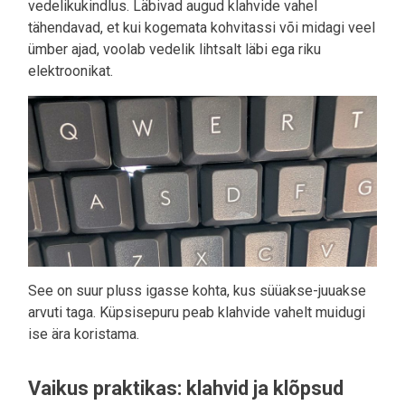
vedelikukindlus. Läbivad augud klahvide vahel
tähendavad, et kui kogemata kohvitassi või midagi veel
ümber ajad, voolab vedelik lihtsalt läbi ega riku
elektroonikat.
See on suur pluss igasse kohta, kus süüakse-juuakse
arvuti taga. Küpsisepuru peab klahvide vahelt muidugi
ise ära koristama.
Vaikus praktikas: klahvid ja klõpsud