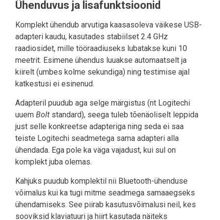
Ühenduvus ja lisafunktsioonid
Komplekt ühendub arvutiga kaasasoleva väikese USB-
adapteri kaudu, kasutades stabiilset 2.4 GHz
raadiosidet, mille tööraadiuseks lubatakse kuni 10
meetrit. Esimene ühendus luuakse automaatselt ja
kiirelt (umbes kolme sekundiga) ning testimise ajal
katkestusi ei esinenud.
Adapteril puudub aga selge märgistus (nt Logitechi
uuem
Bolt
standard), seega tuleb tõenäoliselt leppida
just selle konkreetse adapteriga ning seda ei saa
teiste Logitechi seadmetega sama adapteri alla
ühendada. Ega pole ka väga vajadust, kui sul on
komplekt juba olemas.
Kahjuks puudub komplektil nii Bluetooth-ühenduse
võimalus kui ka tugi mitme seadmega samaaegseks
ühendamiseks. See piirab kasutusvõimalusi neil, kes
sooviksid klaviatuuri ja hiirt kasutada näiteks