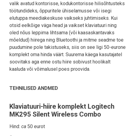
valik avatud kontorisse, kodukontorisse hilisõhtusteks
töötundideks, õppuritele ühiselamusse või isegi
elutuppa meediakeskuse vaikseks juhtimiseks. Kui
otsid eelkõige väga head ja vaikset klaviatuuri ning
oled nõus leppima lihtsama (või kaasaskantavaks
mõeldud) hiirega ning Bluetoothi ja mitme seadme toe
puudumine pole takistuseks, siis on see ligi 50-eurone
komplekt oma hinda väärt. Suurema käega kasutajatel
soovitaks aga enne ostu hiire sobivust hoolikalt
kaaluda või võimalusel poes proovida.
TEHNILISED ANDMED
Klaviatuuri-hiire komplekt Logitech
MK295 Silent Wireless Combo
Hind:
ca
50 eurot