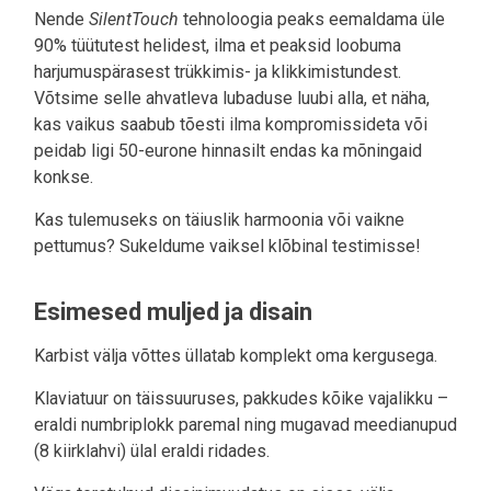
Nende
SilentTouch
tehnoloogia peaks eemaldama üle
90% tüütutest helidest, ilma et peaksid loobuma
harjumuspärasest trükkimis- ja klikkimistundest.
Võtsime selle ahvatleva lubaduse luubi alla, et näha,
kas vaikus saabub tõesti ilma kompromissideta või
peidab ligi 50-eurone hinnasilt endas ka mõningaid
konkse.
Kas tulemuseks on täiuslik harmoonia või vaikne
pettumus? Sukeldume vaiksel klõbinal testimisse!
Esimesed muljed ja disain
Karbist välja võttes üllatab komplekt oma kergusega.
Klaviatuur on täissuuruses, pakkudes kõike vajalikku –
eraldi numbriplokk paremal ning mugavad meedianupud
(8 kiirklahvi) ülal eraldi ridades.