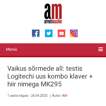
Liigu
edasi
põhisisu
juurde
Menüü
Primary
links
Kontaktid
Reklaam
Videod
Testid
Lahendused
Sõidukid
Arhiiv
English
Otsi
Vaikus sõrmede all: testis
Logitechi uus kombo klaver +
hiir nimega MK295
1 aasta tagasi - 26.04.2025
Autor:
AM