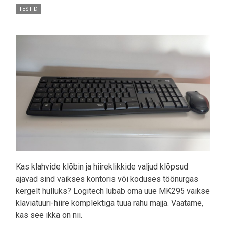
TESTID
Pilt
Kas klahvide klõbin ja hiireklikkide valjud klõpsud
ajavad sind vaikses kontoris või koduses töönurgas
kergelt hulluks? Logitech lubab oma uue MK295 vaikse
klaviatuuri-hiire komplektiga tuua rahu majja. Vaatame,
kas see ikka on nii.