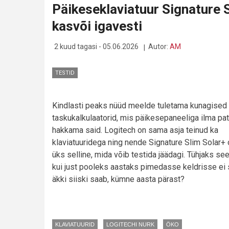
Päikeseklaviatuur Signature S
PAISKAB
MÜÜGILE
kasvõi igavesti
UUED
TASKUKOHASED
MÄNGURIRELVAD
2 kuud tagasi - 05.06.2026
Autor:
AM
TESTID
Kindlasti peaks nüüd meelde tuletama kunagised
taskukalkulaatorid, mis päikesepaneeliga ilma pa
hakkama said. Logitech on sama asja teinud ka
klaviatuuridega ning nende Signature Slim Solar+ 
üks selline, mida võib testida jäädagi. Tühjaks see
kui just pooleks aastaks pimedasse keldrisse ei 
äkki siiski saab, kümne aasta pärast?
KLAVIATUURID
LOGITECHI NURK
ÖKO