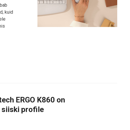
ubab
d, kuid
ele
mis
itech ERGO K860 on
iiski profile