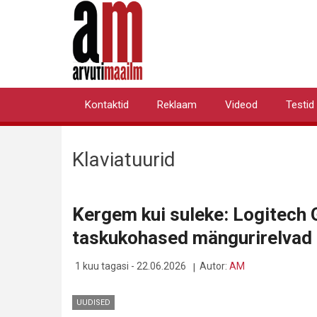
Liigu
edasi
põhisisu
juurde
Kontaktid
Reklaam
Videod
Testid
Primary
links
Klaviatuurid
Kergem kui suleke: Logitech 
taskukohased mängurirelvad
1 kuu tagasi - 22.06.2026
Autor:
AM
UUDISED