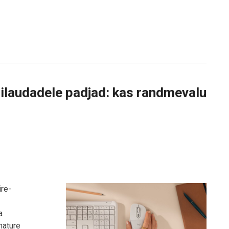
rilaudadele padjad: kas randmevalu
ire-
a
nature