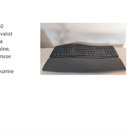
60
valist
ga
line,
imuse:
 kümne