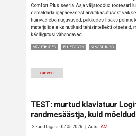
Comfort Plus seeria. Äsja väljatoodud tootesari l
eemaldada igapäevasest arvutikasutusest väikse
häirivad ebamugavused, pakkudes lisaks pehmet
materjalidele ka nutikaid tehisintellekti otseteid, 
käeliigutusi vähendavad.
ARVUTIHIIRED
BLUETOOTH
KLAVIATUURID
LOE VEEL
-
LOGITECHI
UUS
HIIR
TOOB
KONTORILAUDADELE
TEST: murtud klaviatuur Log
PADJAD:
KAS
randmesäästja, kuid mõeldud s
RANDMEVALU
ON
LÕPUKS
3 kuud tagasi - 02.05.2026
Autor:
AM
MINEVIK?