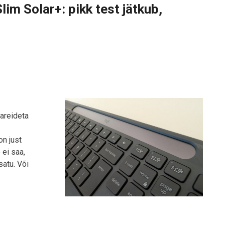
lim Solar+: pikk test jätkub,
tareideta
on just
 ei saa,
satu. Või