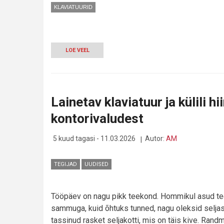
KLAVIATUURID
LOE VEEL
-
LOGITECH
G512
X:
KAS
SEE
Lainetav klaviatuur ja külili h
ON
MÄNGURIKLAVIATUURIDE
kontorivaludest
UUS
TIPP?
5 kuud tagasi - 11.03.2026
Autor:
AM
TEGIJAD
UUDISED
Tööpäev on nagu pikk teekond. Hommikul asud te
sammuga, kuid õhtuks tunned, nagu oleksid selja
tassinud rasket seljakotti, mis on täis kive. Rand