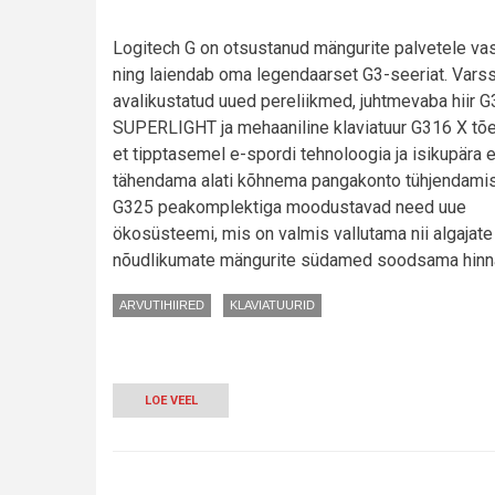
Logitech G on otsustanud mängurite palvetele vast
ning laiendab oma legendaarset G3-seeriat. Vars
avalikustatud uued pereliikmed, juhtmevaba hiir 
SUPERLIGHT ja mehaaniline klaviatuur G316 X tõ
et tipptasemel e-spordi tehnoloogia ja isikupära 
tähendama alati kõhnema pangakonto tühjendamis
G325 peakomplektiga moodustavad need uue
ökosüsteemi, mis on valmis vallutama nii algajate
nõudlikumate mängurite südamed soodsama hinn
ARVUTIHIIRED
KLAVIATUURID
LOE VEEL
-
KERGEM
KUI
SULEKE:
LOGITECH
G