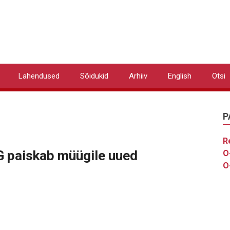
Lahendused
Sõidukid
Arhiiv
English
Otsi
P
R
G paiskab müügile uued
O
O