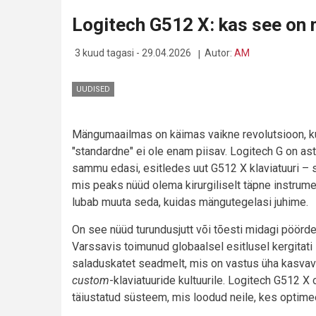
ERGO
Logitech G512 X: kas see on 
K860
ON
RANDMESÄÄSTJA,
3 kuud tagasi - 29.04.2026
Autor:
AM
KUID
MÕELDUD
SIISKI
UUDISED
PROFILE
Mängumaailmas on käimas vaikne revolutsioon, k
"standardne" ei ole enam piisav. Logitech G on as
sammu edasi, esitledes uut G512 X klaviatuuri – 
mis peaks nüüd olema kirurgiliselt täpne instrume
lubab muuta seda, kuidas mängutegelasi juhime.
On see nüüd turundusjutt või tõesti midagi pöörde
Varssavis toimunud globaalsel esitlusel kergitati
saladuskatet seadmelt, mis on vastus üha kasvav
custom
-klaviatuuride kultuurile. Logitech G512 X 
täiustatud süsteem, mis loodud neile, kes optimee