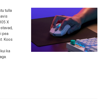
u tulla
savis
G305 X
estavad,
ei pea
t. Koos
 kui ka
aga.