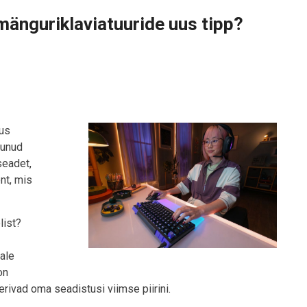
mänguriklaviatuuride uus tipp?
us
tunud
seadet,
nt, mis
list?
ale
on
rivad oma seadistusi viimse piirini.