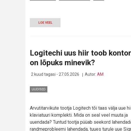
LOE VEEL
-
PÄIKESEKLAVIATUUR
SIGNATURE
SLIM
SOLAR+:
PIKK
Logitechi uus hiir toob konto
TEST
JÄTKUB,
on lõpuks minevik?
KASVÕI
IGAVESTI
2 kuud tagasi - 27.05.2026
Autor:
AM
UUDISED
Arvutitarvikute tootja Logitech tõi taas välja uue hi
klaviatuuri komplekti. Mida on seal veel muuta ja
uuendada? Tuntud tootja püüab seekord lahendad
randmeprobleemi lahendada, tuues turule uue Sig