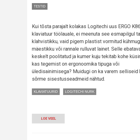
TESTID
Kui tõsta parajalt kolakas Logitechi uus ERGO K8
klaviatuur töölauale, ei meenuta see esmapilgul ta
klahvistikku, vaid pigem plastist vormitud kühmu
mäestikku või rannale rulluvat lainet. Selle ebatava
keskelt poolitatud ja kumer kuju tekitab kohe küs
kas tegemist on ergonoomika tipuga või
üledisainimisega? Muidugi on ka varem selliseid
sõrme sisestusseadmeid nähtud.
KLAVIATUURID
LOGITECHI NURK
LOE VEEL
-
TEST:
MURTUD
KLAVIATUUR
LOGITECH