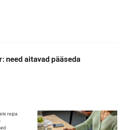
iir: need aitavad pääseda
ele reipa
s
med