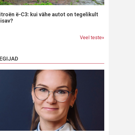
itroën ë-C3: kui vähe autot on tegelikult
iisav?
Veel teste»
EGIJAD