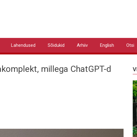
Lahendused
Sõidukid
Arhiiv
English
Otsi
akomplekt, millega ChatGPT-d
V