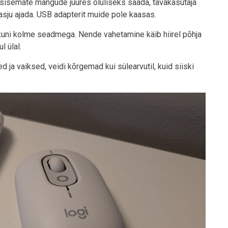
tõsisemate mängude juures oluliseks saada, tavakasutaja
asju ajada. USB adapterit muide pole kaasas.
 kuni kolme seadmega. Nende vahetamine käib hiirel põhja
l ülal.
d ja vaiksed, veidi kõrgemad kui sülearvutil, kuid siiski