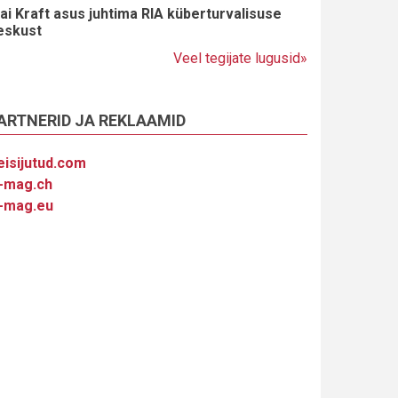
ai Kraft asus juhtima RIA küberturvalisuse
eskust
Veel tegijate lugusid»
ARTNERID JA REKLAAMID
eisijutud.com
-mag.ch
-mag.eu