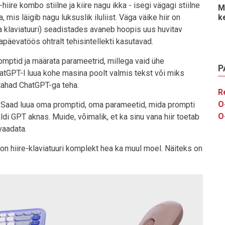
iire kombo stiilne ja kiire nagu ikka - isegi vägagi stiilne
M
k
mis läigib nagu luksuslik iluliist. Väga väike hiir on
a klaviatuuri) seadistades avaneb hoopis uus huvitav
apäevatöös ohtralt tehisintellekti kasutavad.
mptid ja määrata parameetrid, millega vaid ühe
P
hatGPT-l luua kohe masina poolt valmis tekst või miks
a tahad ChatGPT-ga teha.
R
O
 Saad luua oma promptid, oma parameetid, mida prompti
O
ldi GPT aknas. Muide, võimalik, et ka sinu vana hiir toetab
vaadata.
 on hiire-klaviatuuri komplekt hea ka muul moel. Näiteks on