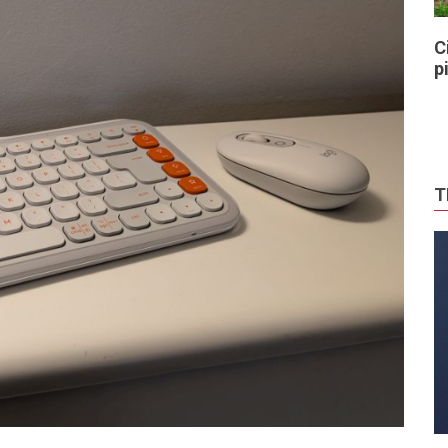
C
p
T