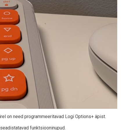
hiirel on need programmeeritavad Logi Options+ äpist.
ja seadistatavad funktsiooninupud.