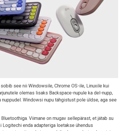
 sobib see nii Windowsile, Chrome OS-ile, Linuxile kui
junutele olemas lisaks Backspace-nupule ka del-nupp,
ku nuppudel. Windowsi nupu tähgistust pole üldse, aga see
Bluetoothiga. Viimane on mugav sellepärast, et jätab su
i Logitechi enda adapteriga loetakse ühendus