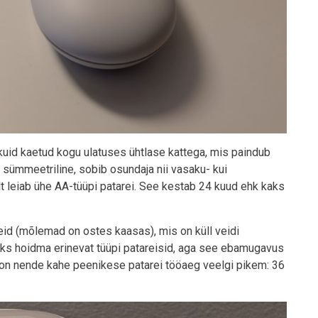
kuid kaetud kogu ulatuses ühtlase kattega, mis paindub
n sümmeetriline, sobib osundaja nii vasaku- kui
lt leiab ühe AA-tüüpi patarei. See kestab 24 kuud ehk kaks
eid (mõlemad on ostes kaasas), mis on küll veidi
ruks hoidma erinevat tüüpi patareisid, aga see ebamugavus
l on nende kahe peenikese patarei tööaeg veelgi pikem: 36