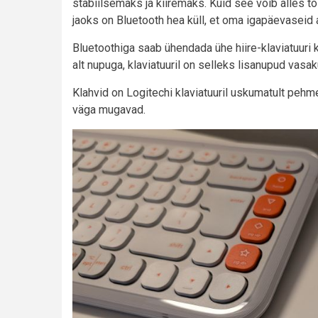
stabiilsemaks ja kiiremaks. Kuid see võib alles 
jaoks on Bluetooth hea küll, et oma igapäevaseid 
Bluetoothiga saab ühendada ühe hiire-klaviatuuri
alt nupuga, klaviatuuril on selleks lisanupud vasaku
Klahvid on Logitechi klaviatuuril uskumatult pehme
väga mugavad.