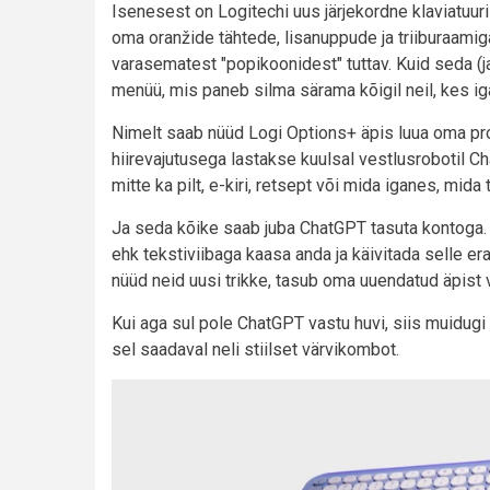
Isenesest on Logitechi uus järjekordne klaviatuuri-h
oma oranžide tähtede, lisanuppude ja triiburaamiga, 
varasematest "popikoonidest" tuttav. Kuid seda (j
menüü, mis paneb silma särama kõigil neil, kes ig
Nimelt saab nüüd Logi Options+ äpis luua oma pro
hiirevajutusega lastakse kuulsal vestlusrobotil C
mitte ka pilt, e-kiri, retsept või mida iganes, mid
Ja seda kõike saab juba ChatGPT tasuta kontoga.
ehk tekstiviibaga kaasa anda ja käivitada selle era
nüüd neid uusi trikke, tasub oma uuendatud äpist 
Kui aga sul pole ChatGPT vastu huvi, siis muidugi
sel saadaval neli stiilset värvikombot.