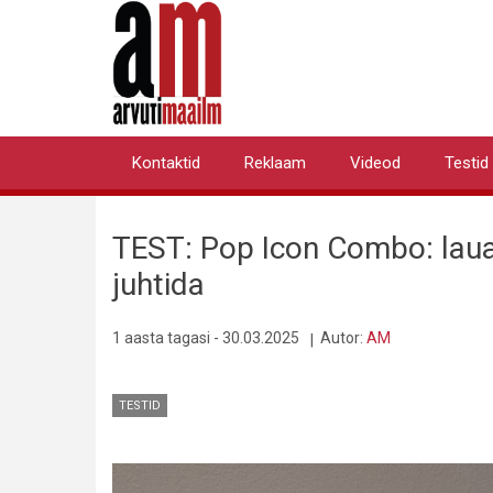
Liigu
edasi
põhisisu
juurde
Kontaktid
Reklaam
Videod
Testid
Primary
links
TEST: Pop Icon Combo: lau
juhtida
1 aasta tagasi - 30.03.2025
Autor:
AM
TESTID
Pilt