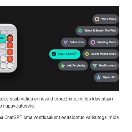
ks saab valida erinevaid töörežiime, milles klaviatuuri
b nupuvajutusele.
tama ChatGPT oma vestlusakent eeltäidetud valikutega, mida