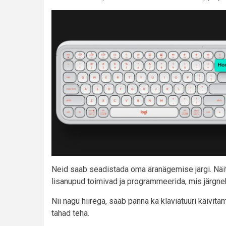
Neid saab seadistada oma äranägemise järgi. Näite
lisanupud toimivad ja programmeerida, mis järgne
Nii nagu hiirega, saab panna ka klaviatuuri käivi
tahad teha.