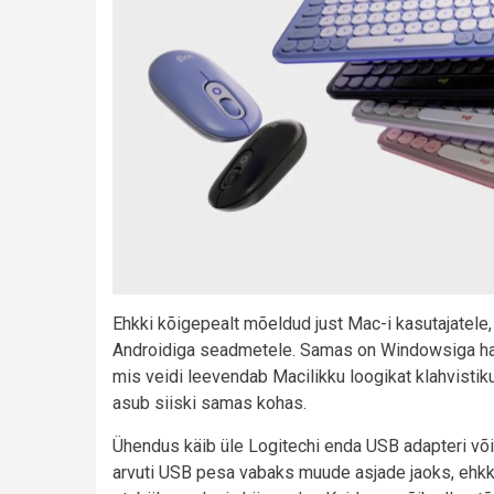
Ehkki kõigepealt mõeldud just Mac-i kasutajatele,
Androidiga seadmetele. Samas on Windowsiga har
mis veidi leevendab Macilikku loogikat klahvisti
asub siiski samas kohas.
Ühendus käib üle Logitechi enda USB adapteri või 
arvuti USB pesa vabaks muude asjade jaoks, ehkk