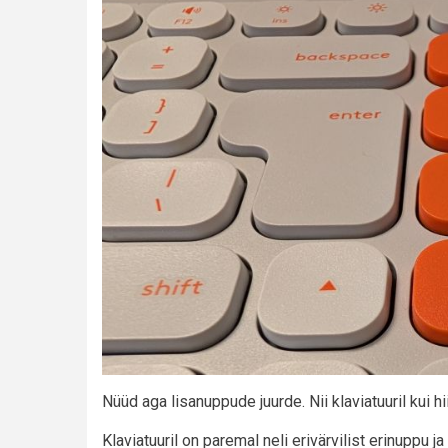
Nüüd aga lisanuppude juurde. Nii klaviatuuril kui 
Klaviatuuril on paremal neli erivärvilist erinuppu 