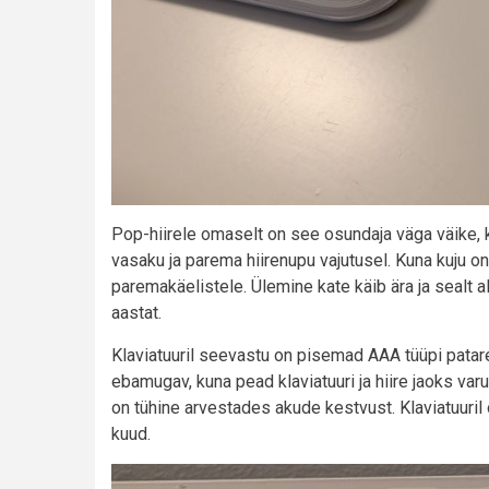
Pop-hiirele omaselt on see osundaja väga väike, 
vasaku ja parema hiirenupu vajutusel. Kuna kuju o
paremakäelistele. Ülemine kate käib ära ja sealt a
aastat.
Klaviatuuril seevastu on pisemad AAA tüüpi patar
ebamugav, kuna pead klaviatuuri ja hiire jaoks va
on tühine arvestades akude kestvust. Klaviatuuri
kuud.