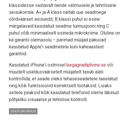
klassidesse vastavalt nende välimusele ja tehnilisele
seisukorrale. A+ ja A klass näitab uue seadmega
võrdväärset seisundit, B klassi puhul ei esine
märgatavaid kasutatud seadme tunnusjooni ning C
puhul võib minimaalselt esineda mikrokriime. Oluline on
ka garantii olemasolu – parimad müüjad pakuvad
kasutatud Apple'i seadmetele kuni kaheaastast
garantiid.
Kasutatud iPhone'i ostmisel
begagnadiphone.se
või
muudelt usaldusväärsetelt müüjatelt tasub alati
kontrollida, et seade oleks tehaseseadetele taastatud
ning kõik funktsioonid korrektselt töötaksid. Lisaks
sellele peaksid kõik kasutatud telefonid olema läbinud
põhjaliku visuaalse ja tehnilise kontrolli.
SISUTURUNDUS