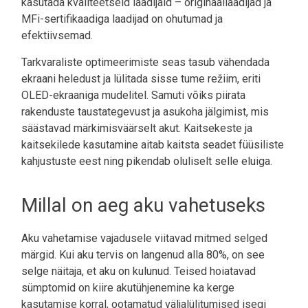
kasutada kvaliteetseid laadijaid – originaallaadijad ja
MFi-sertifikaadiga laadijad on ohutumad ja
efektiivsemad.
Tarkvaraliste optimeerimiste seas tasub vähendada
ekraani heledust ja lülitada sisse tume režiim, eriti
OLED-ekraaniga mudelitel. Samuti võiks piirata
rakenduste taustategevust ja asukoha jälgimist, mis
säästavad märkimisväärselt akut. Kaitsekeste ja
kaitsekilede kasutamine aitab kaitsta seadet füüsiliste
kahjustuste eest ning pikendab oluliselt selle eluiga.
Millal on aeg aku vahetuseks
Aku vahetamise vajadusele viitavad mitmed selged
märgid. Kui aku tervis on langenud alla 80%, on see
selge näitaja, et aku on kulunud. Teised hoiatavad
sümptomid on kiire akutühjenemine ka kerge
kasutamise korral, ootamatud väljalülitumised isegi