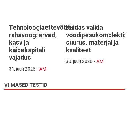
Tehnoloogiaettevõtte
Kuidas valida
rahavoog: arved,
voodipesukomplekti:
kasv ja
suurus, materjal ja
käibekapitali
kvaliteet
vajadus
30. juuli 2026
-
AM
31. juuli 2026
-
AM
VIIMASED TESTID