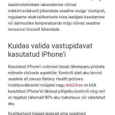
laadimistehnikate rakendamine võivad
märkimisväärselt pikendada seadme eluiga. Vastupidi,
regulaarne ebakvaliteetsete hiina laadijate kasutamine
või äärmuslike temperatuuride mõju võivad seadme
ressurssi tõsiselt lühendada.
Kuidas valida vastupidavat
kasutatud iPhone'i
Kasutatud iPhone'i ostmisel tasub tähelepanu pöörata
mitmele olulisele aspektile. Kontrolli alati aku tervist
seadete all olevas Battery Health jaotises.
Usaldusväärsetel müüjatel nagu
telo24.ee
on kõik
kasutatud iPhone'id läbinud põhjaliku kontrolli ning neil
on tagatud vähemalt 80% aku mahutavus või vahetatud
aku.
Kvaliteetsed müüjad jagavad oma seadmed