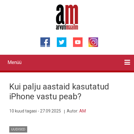
Liigu
edasi
põhisisu
juurde
Menüü
Primary
links
Kontaktid
Reklaam
Videod
Testid
Lahendused
Sõidukid
Arhiiv
English
Otsi
Kui palju aastaid kasutatud
iPhone vastu peab?
10 kuud tagasi - 27.09.2025
Autor:
AM
UUDISED