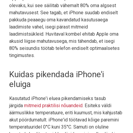
olevaks, kui see säilitab vähemalt 80% oma algsest
mahutavusest. See tagab, et iPhone suudab endiselt
pakkuda peaaegu oma kavandatud kasutusaega
laadimiste vahel, isegi pärast mitmeid
laadimistsükleid. Huvitaval kombel ehitab Apple oma
akusid liigse mahutavusega, mis tähendab, et isegi
80% seisundis töötab telefon endiselt optimaalsetes
tingimustes.
Kuidas pikendada iPhone'i
eluiga
Kasutatud iPhone'i eluea pikendamiseks tasub
järgida
mitmeid praktilisi nõuandeid
. Esiteks väldi
äärmuslikke temperatuure, eriti kuumust, mis kahjustab
akut pöördumatult. iPhone'id töötavad kõige paremini
temperatuuridel 0°C kuni 35°C. Samuti on oluline