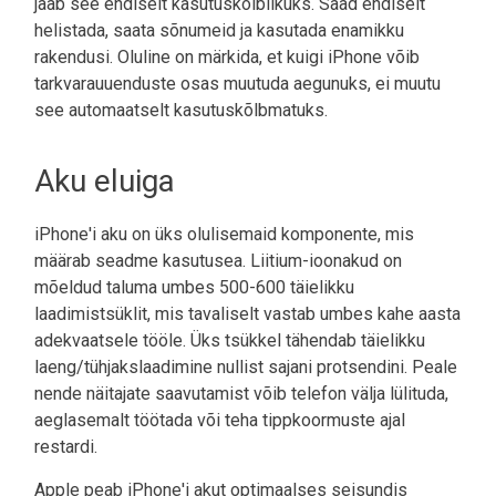
jääb see endiselt kasutuskõlblikuks. Saad endiselt
helistada, saata sõnumeid ja kasutada enamikku
rakendusi. Oluline on märkida, et kuigi iPhone võib
tarkvarauuenduste osas muutuda aegunuks, ei muutu
see automaatselt kasutuskõlbmatuks.
Aku eluiga
iPhone'i aku on üks olulisemaid komponente, mis
määrab seadme kasutusea. Liitium-ioonakud on
mõeldud taluma umbes 500-600 täielikku
laadimistsüklit, mis tavaliselt vastab umbes kahe aasta
adekvaatsele tööle. Üks tsükkel tähendab täielikku
laeng/tühjakslaadimine nullist sajani protsendini. Peale
nende näitajate saavutamist võib telefon välja lülituda,
aeglasemalt töötada või teha tippkoormuste ajal
restardi.
Apple peab iPhone'i akut optimaalses seisundis