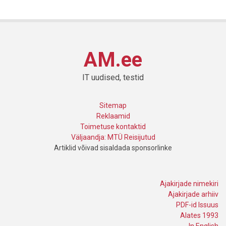
AM.ee
IT uudised, testid
Sitemap
Reklaamid
Toimetuse kontaktid
Väljaandja: MTÜ Reisijutud
Artiklid võivad sisaldada sponsorlinke
Ajakirjade nimekiri
Ajakirjade arhiiv
PDF-id Issuus
Alates 1993
In English