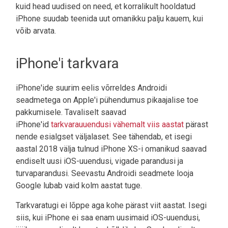
kuid head uudised on need, et korralikult hooldatud
iPhone suudab teenida uut omanikku palju kauem, kui
võib arvata.
iPhone'i tarkvara
iPhone'ide suurim eelis võrreldes Androidi
seadmetega on Apple'i pühendumus pikaajalise toe
pakkumisele. Tavaliselt saavad
iPhone'id
tarkvarauuendusi vähemalt viis aastat
pärast
nende esialgset väljalaset. See tähendab, et isegi
aastal 2018 välja tulnud iPhone XS-i omanikud saavad
endiselt uusi iOS-uuendusi, vigade parandusi ja
turvaparandusi. Seevastu Androidi seadmete looja
Google lubab vaid kolm aastat tuge.
Tarkvaratugi ei lõppe aga kohe pärast viit aastat. Isegi
siis, kui iPhone ei saa enam uusimaid iOS-uuendusi,