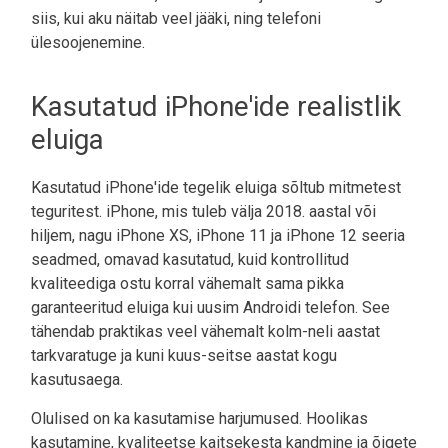
siis, kui aku näitab veel jääki, ning telefoni
ülesoojenemine.
Kasutatud iPhone'ide realistlik
eluiga
Kasutatud iPhone'ide tegelik eluiga sõltub mitmetest
teguritest. iPhone, mis tuleb välja 2018. aastal või
hiljem, nagu iPhone XS, iPhone 11 ja iPhone 12 seeria
seadmed, omavad kasutatud, kuid kontrollitud
kvaliteediga ostu korral vähemalt sama pikka
garanteeritud eluiga kui uusim Androidi telefon. See
tähendab praktikas veel vähemalt kolm-neli aastat
tarkvaratuge ja kuni kuus-seitse aastat kogu
kasutusaega.
Olulised on ka kasutamise harjumused. Hoolikas
kasutamine, kvaliteetse kaitsekesta kandmine ja õigete