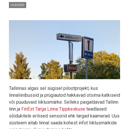
UUDISED
Pilt
Tallinnas algas sel sügisel pilootprojekt, kus
linnaliinibussid ja prügiautod hakkavad otsima katkiseid
või puuduvaid liiklusmärke. Selleks paigaldavad Tallinn
linn ja
FinEst Targa Linna Tippkeskuse
teadlased
sõidukitele erilised sensorid ehk targad kaamerad. Uus
süsteem aitab linnal saada kohest infot liiklusmärkide