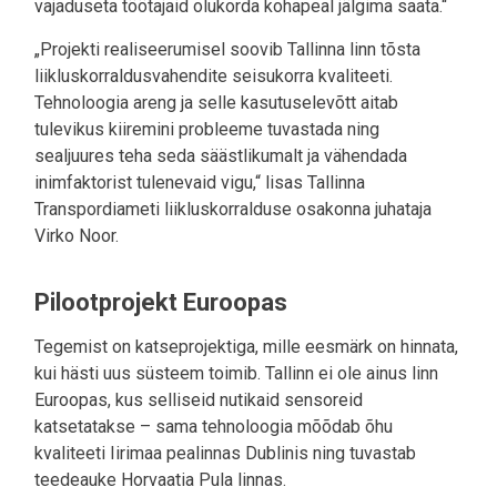
vajaduseta töötajaid olukorda kohapeal jälgima saata.“
„Projekti realiseerumisel soovib Tallinna linn tõsta
liikluskorraldusvahendite seisukorra kvaliteeti.
Tehnoloogia areng ja selle kasutuselevõtt aitab
tulevikus kiiremini probleeme tuvastada ning
sealjuures teha seda säästlikumalt ja vähendada
inimfaktorist tulenevaid vigu,“ lisas Tallinna
Transpordiameti liikluskorralduse osakonna juhataja
Virko Noor.
Pilootprojekt Euroopas
Tegemist on katseprojektiga, mille eesmärk on hinnata,
kui hästi uus süsteem toimib. Tallinn ei ole ainus linn
Euroopas, kus selliseid nutikaid sensoreid
katsetatakse – sama tehnoloogia mõõdab õhu
kvaliteeti Iirimaa pealinnas Dublinis ning tuvastab
teedeauke Horvaatia Pula linnas.