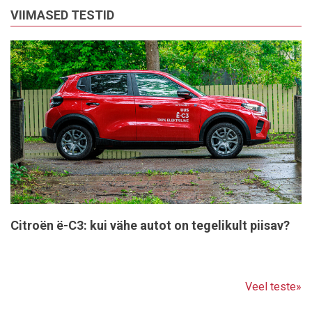
VIIMASED TESTID
Citroën ë-C3: kui vähe autot on tegelikult piisav?
Veel teste»