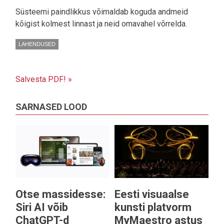
Süsteemi paindlikkus võimaldab koguda andmeid
kõigist kolmest linnast ja neid omavahel võrrelda.
LAHENDUSED
Salvesta PDF! »
SARNASED LOOD
Otse massidesse:
Eesti visuaalse
Siri AI võib
kunsti platvorm
ChatGPT-d
MyMaestro astus