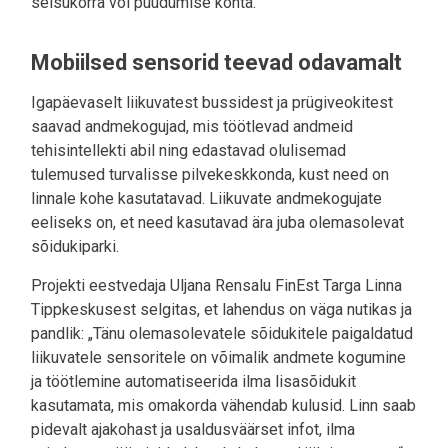
seisukorra või puudumise kohta.
Mobiilsed sensorid teevad odavamalt
Igapäevaselt liikuvatest bussidest ja prügiveokitest
saavad andmekogujad, mis töötlevad andmeid
tehisintellekti abil ning edastavad olulisemad
tulemused turvalisse pilvekeskkonda, kust need on
linnale kohe kasutatavad. Liikuvate andmekogujate
eeliseks on, et need kasutavad ära juba olemasolevat
sõidukiparki.
Projekti eestvedaja Uljana Rensalu FinEst Targa Linna
Tippkeskusest selgitas, et lahendus on väga nutikas ja
pandlik: „Tänu olemasolevatele sõidukitele paigaldatud
liikuvatele sensoritele on võimalik andmete kogumine
ja töötlemine automatiseerida ilma lisasõidukit
kasutamata, mis omakorda vähendab kulusid. Linn saab
pidevalt ajakohast ja usaldusväärset infot, ilma