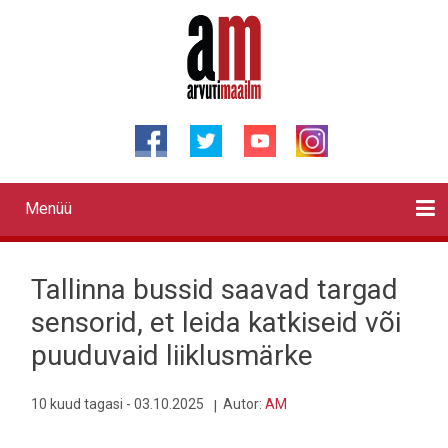
Liigu
edasi
põhisisu
juurde
Menüü
Primary
links
Kontaktid
Reklaam
Videod
Testid
Lahendused
Sõidukid
Arhiiv
English
Otsi
Tallinna bussid saavad targad
sensorid, et leida katkiseid või
puuduvaid liiklusmärke
10 kuud tagasi - 03.10.2025
Autor:
AM