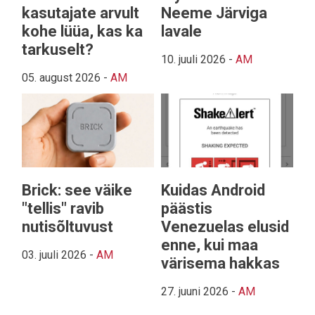
kasutajate arvult
Neeme Järviga
kohe lüüa, kas ka
lavale
tarkuselt?
10. juuli 2026
-
AM
05. august 2026
-
AM
Brick: see väike
Kuidas Android
"tellis" ravib
päästis
nutisõltuvust
Venezuelas elusid
enne, kui maa
03. juuli 2026
-
AM
värisema hakkas
27. juuni 2026
-
AM