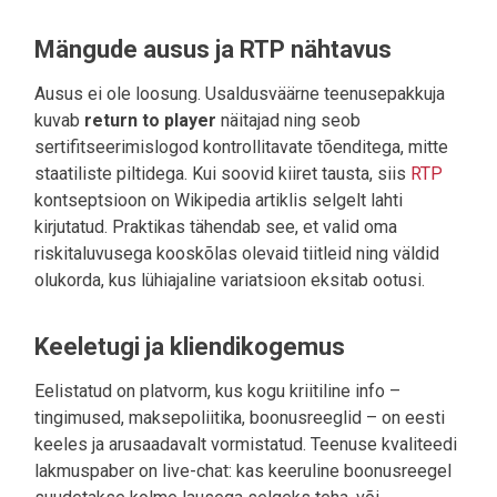
Mängude ausus ja RTP nähtavus
Ausus ei ole loosung. Usaldusväärne teenusepakkuja
kuvab
return to player
näitajad ning seob
sertifitseerimislogod kontrollitavate tõenditega, mitte
staatiliste piltidega. Kui soovid kiiret tausta, siis
RTP
kontseptsioon on Wikipedia artiklis selgelt lahti
kirjutatud. Praktikas tähendab see, et valid oma
riskitaluvusega kooskõlas olevaid tiitleid ning väldid
olukorda, kus lühiajaline variatsioon eksitab ootusi.
Keeletugi ja kliendikogemus
Eelistatud on platvorm, kus kogu kriitiline info –
tingimused, maksepoliitika, boonusreeglid – on eesti
keeles ja arusaadavalt vormistatud. Teenuse kvaliteedi
lakmuspaber on live-chat: kas keeruline boonusreegel