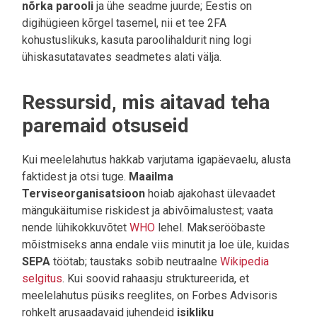
nõrka parooli
ja ühe seadme juurde; Eestis on
digihügieen kõrgel tasemel, nii et tee 2FA
kohustuslikuks, kasuta paroolihaldurit ning logi
ühiskasutatavates seadmetes alati välja.
Ressursid, mis aitavad teha
paremaid otsuseid
Kui meelelahutus hakkab varjutama igapäevaelu, alusta
faktidest ja otsi tuge.
Maailma
Terviseorganisatsioon
hoiab ajakohast ülevaadet
mängukäitumise riskidest ja abivõimalustest; vaata
nende lühikokkuvõtet
WHO
lehel. Makserööbaste
mõistmiseks anna endale viis minutit ja loe üle, kuidas
SEPA
töötab; taustaks sobib neutraalne
Wikipedia
selgitus
. Kui soovid rahaasju struktureerida, et
meelelahutus püsiks reeglites, on Forbes Advisoris
rohkelt arusaadavaid juhendeid
isikliku