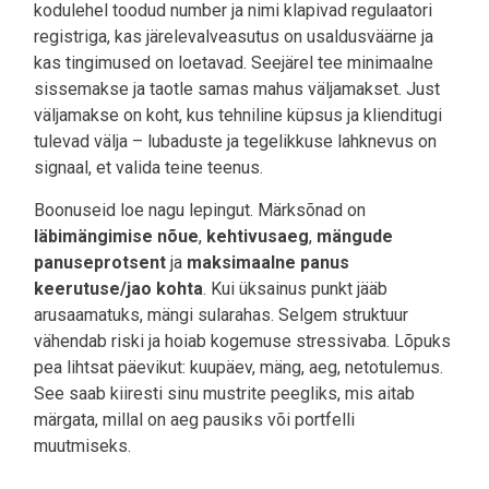
kodulehel toodud number ja nimi klapivad regulaatori
registriga, kas järelevalveasutus on usaldusväärne ja
kas tingimused on loetavad. Seejärel tee minimaalne
sissemakse ja taotle samas mahus väljamakset. Just
väljamakse on koht, kus tehniline küpsus ja klienditugi
tulevad välja – lubaduste ja tegelikkuse lahknevus on
signaal, et valida teine teenus.
Boonuseid loe nagu lepingut. Märksõnad on
läbimängimise nõue
,
kehtivusaeg
,
mängude
panuseprotsent
ja
maksimaalne panus
keerutuse/jao kohta
. Kui üksainus punkt jääb
arusaamatuks, mängi sularahas. Selgem struktuur
vähendab riski ja hoiab kogemuse stressivaba. Lõpuks
pea lihtsat päevikut: kuupäev, mäng, aeg, netotulemus.
See saab kiiresti sinu mustrite peegliks, mis aitab
märgata, millal on aeg pausiks või portfelli
muutmiseks.