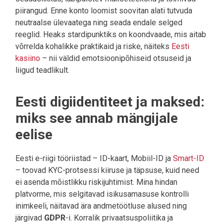
piirangud. Enne konto loomist soovitan alati tutvuda
neutraalse ülevaatega ning seada endale selged
reeglid. Heaks stardipunktiks on koondvaade, mis aitab
võrrelda kohalikke praktikaid ja riske, näiteks
Eesti
kasiino
– nii väldid emotsioonipõhiseid otsuseid ja
liigud teadlikult.
Eesti digiidentiteet ja maksed:
miks see annab mängijale
eelise
Eesti e-riigi tööriistad – ID-kaart, Mobiil-ID ja
Smart-ID
– toovad KYC-protsessi kiiruse ja täpsuse, kuid need
ei asenda mõistlikku riskijuhtimist. Mina hindan
platvorme, mis selgitavad isikusamasuse kontrolli
inimkeeli, näitavad ära andmetöötluse alused ning
järgivad
GDPR
-i. Korralik privaatsuspoliitika ja