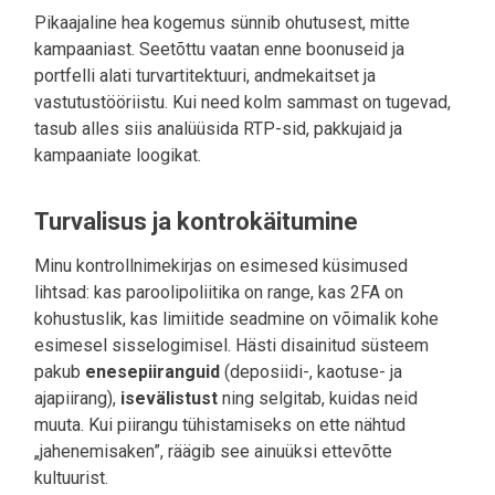
Pikaajaline hea kogemus sünnib ohutusest, mitte
kampaaniast. Seetõttu vaatan enne boonuseid ja
portfelli alati turvartitektuuri, andmekaitset ja
vastutustööriistu. Kui need kolm sammast on tugevad,
tasub alles siis analüüsida RTP-sid, pakkujaid ja
kampaaniate loogikat.
Turvalisus ja kontrokäitumine
Minu kontrollnimekirjas on esimesed küsimused
lihtsad: kas paroolipoliitika on range, kas 2FA on
kohustuslik, kas limiitide seadmine on võimalik kohe
esimesel sisselogimisel. Hästi disainitud süsteem
pakub
enesepiiranguid
(deposiidi-, kaotuse- ja
ajapiirang),
isevälistust
ning selgitab, kuidas neid
muuta. Kui piirangu tühistamiseks on ette nähtud
„jahenemisaken”, räägib see ainuüksi ettevõtte
kultuurist.