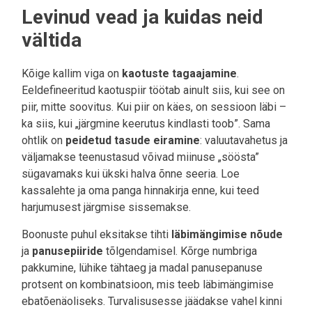
Levinud vead ja kuidas neid
vältida
Kõige kallim viga on
kaotuste tagaajamine
.
Eeldefineeritud kaotuspiir töötab ainult siis, kui see on
piir, mitte soovitus. Kui piir on käes, on sessioon läbi –
ka siis, kui „järgmine keerutus kindlasti toob”. Sama
ohtlik on
peidetud tasude eiramine
: valuutavahetus ja
väljamakse teenustasud võivad miinuse „söösta”
sügavamaks kui ükski halva õnne seeria. Loe
kassalehte ja oma panga hinnakirja enne, kui teed
harjumusest järgmise sissemakse.
Boonuste puhul eksitakse tihti
läbimängimise nõude
ja
panusepiiride
tõlgendamisel. Kõrge numbriga
pakkumine, lühike tähtaeg ja madal panusepanuse
protsent on kombinatsioon, mis teeb läbimängimise
ebatõenäoliseks. Turvalisusesse jäädakse vahel kinni