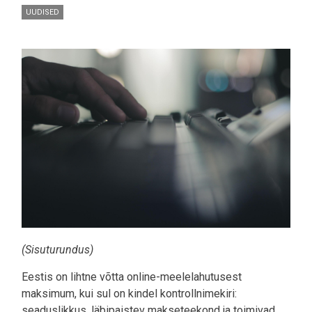
UUDISED
Pilt
(Sisuturundus)
Eestis on lihtne võtta online-meelelahutusest
maksimum, kui sul on kindel kontrollnimekiri:
seaduslikkus, läbipaistev makseteekond ja toimivad