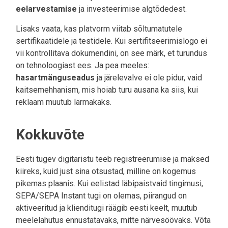
eelarvestamise
ja investeerimise algtõdedest.
Lisaks vaata, kas platvorm viitab sõltumatutele
sertifikaatidele ja testidele. Kui sertifitseerimislogo ei
vii kontrollitava dokumendini, on see märk, et turundus
on tehnoloogiast ees. Ja pea meeles:
hasartmänguseadus
ja järelevalve ei ole pidur, vaid
kaitsemehhanism, mis hoiab turu ausana ka siis, kui
reklaam muutub lärmakaks.
Kokkuvõte
Eesti tugev digitaristu teeb registreerumise ja maksed
kiireks, kuid just sina otsustad, milline on kogemus
pikemas plaanis. Kui eelistad läbipaistvaid tingimusi,
SEPA/SEPA Instant tugi on olemas, piirangud on
aktiveeritud ja klienditugi räägib eesti keelt, muutub
meelelahutus ennustatavaks, mitte närvesöövaks. Võta