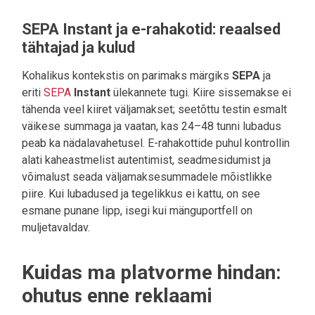
SEPA Instant ja e-rahakotid: reaalsed
tähtajad ja kulud
Kohalikus kontekstis on parimaks märgiks
SEPA
ja
eriti
SEPA
Instant
ülekannete tugi. Kiire sissemakse ei
tähenda veel kiiret väljamakset; seetõttu testin esmalt
väikese summaga ja vaatan, kas 24–48 tunni lubadus
peab ka nädalavahetusel. E-rahakottide puhul kontrollin
alati kaheastmelist autentimist, seadmesidumist ja
võimalust seada väljamaksesummadele mõistlikke
piire. Kui lubadused ja tegelikkus ei kattu, on see
esmane punane lipp, isegi kui mänguportfell on
muljetavaldav.
Kuidas ma platvorme hindan:
ohutus enne reklaami