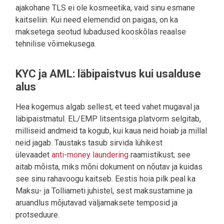
ajakohane TLS ei ole kosmeetika, vaid sinu esmane
kaitseliin. Kui need elemendid on paigas, on ka
maksetega seotud lubadused kooskõlas reaalse
tehnilise võimekusega.
KYC ja AML: läbipaistvus kui usalduse
alus
Hea kogemus algab sellest, et teed vahet mugaval ja
läbipaistmatul. EL/EMP litsentsiga platvorm selgitab,
milliseid andmeid ta kogub, kui kaua neid hoiab ja millal
neid jagab. Taustaks tasub sirvida lühikest
ülevaadet
anti-money laundering
raamistikust; see
aitab mõista, miks mõni dokument on nõutav ja kuidas
see sinu rahavoogu kaitseb. Eestis hoia pilk peal ka
Maksu- ja Tolliameti juhistel, sest maksustamine ja
aruandlus mõjutavad väljamaksete temposid ja
protseduure.