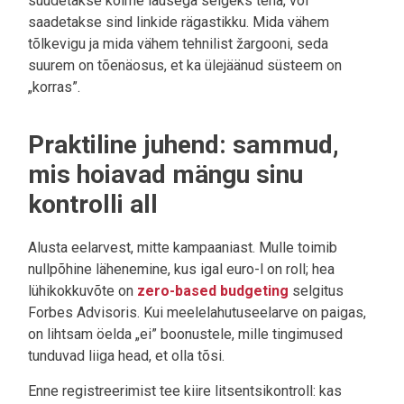
suudetakse kolme lausega selgeks teha, või
saadetakse sind linkide rägastikku. Mida vähem
tõlkevigu ja mida vähem tehnilist žargooni, seda
suurem on tõenäosus, et ka ülejäänud süsteem on
„korras”.
Praktiline juhend: sammud,
mis hoiavad mängu sinu
kontrolli all
Alusta eelarvest, mitte kampaaniast. Mulle toimib
nullpõhine lähenemine, kus igal euro-l on roll; hea
lühikokkuvõte on
zero-based budgeting
selgitus
Forbes Advisoris. Kui meelelahutuseelarve on paigas,
on lihtsam öelda „ei” boonustele, mille tingimused
tunduvad liiga head, et olla tõsi.
Enne registreerimist tee kiire litsentsikontroll: kas