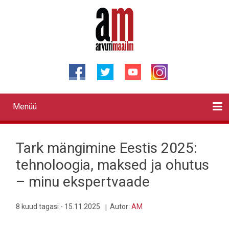
Liigu
edasi
põhisisu
juurde
Menüü
Primary
links
Kontaktid
Reklaam
Videod
Testid
Lahendused
Sõidukid
Arhiiv
English
Otsi
Tark mängimine Eestis 2025:
tehnoloogia, maksed ja ohutus
– minu ekspertvaade
8 kuud tagasi - 15.11.2025
Autor:
AM