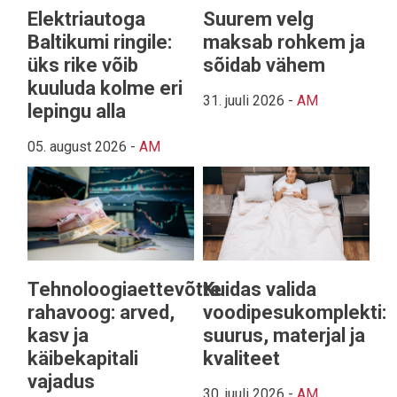
Elektriautoga
Suurem velg
Baltikumi ringile:
maksab rohkem ja
üks rike võib
sõidab vähem
kuuluda kolme eri
31. juuli 2026
-
AM
lepingu alla
05. august 2026
-
AM
Tehnoloogiaettevõtte
Kuidas valida
rahavoog: arved,
voodipesukomplekti:
kasv ja
suurus, materjal ja
käibekapitali
kvaliteet
vajadus
30. juuli 2026
-
AM