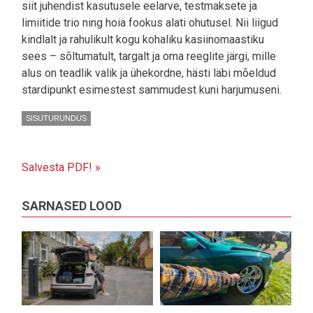
siit juhendist kasutusele eelarve, testmaksete ja
limiitide trio ning hoia fookus alati ohutusel. Nii liigud
kindlalt ja rahulikult kogu kohaliku kasiinomaastiku
sees – sõltumatult, targalt ja oma reeglite järgi, mille
alus on teadlik valik ja ühekordne, hästi läbi mõeldud
stardipunkt esimestest sammudest kuni harjumuseni.
SISUTURUNDUS
Salvesta PDF! »
SARNASED LOOD