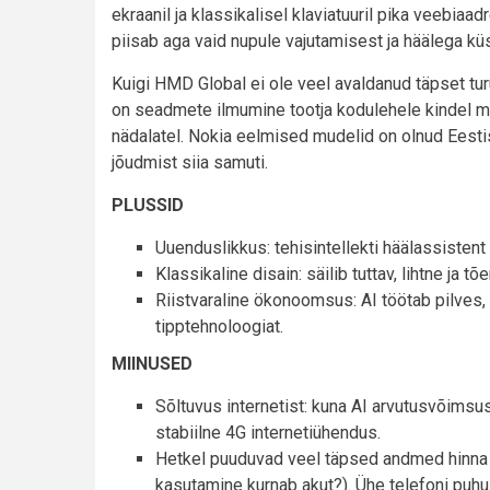
ekraanil ja klassikalisel klaviatuuril pika veebia
piisab aga vaid nupule vajutamisest ja häälega kü
Kuigi HMD Global ei ole veel avaldanud täpset turu
on seadmete ilmumine tootja kodulehele kindel mär
nädalatel. Nokia eelmised mudelid on olnud Eesti
jõudmist siia samuti.
PLUSSID
Uuenduslikkus: tehisintellekti häälassistent
Klassikaline disain: säilib tuttav, lihtne ja 
Riistvaraline ökonoomsus: AI töötab pilves, m
tipptehnoloogiat.
MIINUSED
Sõltuvus internetist: kuna AI arvutusvõimsu
stabiilne 4G internetiühendus.
Hetkel puuduvad veel täpsed andmed hinna j
kasutamine kurnab akut?). Ühe telefoni puh