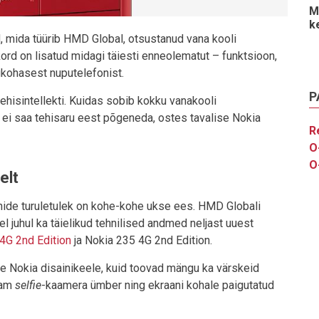
M
k
d, mida tüürib HMD Global, otsustanud vana kooli
ord on lisatud midagi täiesti enneolematut – funktsioon,
kohasest nuputelefonist.
P
ehisintellekti. Kuidas sobib kokku vanakooli
m ei saa tehisaru eest põgeneda, ostes tavalise Nokia
R
O
O
elt
nide turuletulek on kohe-kohe ukse ees. HMD Globali
nel juhul ka täielikud tehnilised andmed neljast uuest
4G 2nd Edition
ja Nokia 235 4G 2nd Edition.
lise Nokia disainikeele, kuid toovad mängu ka värskeid
aam
selfie
-kaamera ümber ning ekraani kohale paigutatud