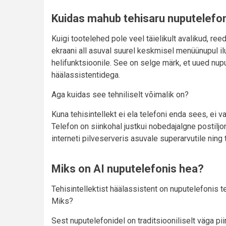
Kuidas mahub tehisaru nuputelefo
Kuigi tootelehed pole veel täielikult avalikud, r
ekraani all asuval suurel keskmisel menüünupul il
helifunktsioonile. See on selge märk, et uued nup
häälassistentidega.
Aga kuidas see tehniliselt võimalik on?
Kuna tehisintellekt ei ela telefoni enda sees, ei va
Telefon on siinkohal justkui nobedajalgne postilj
interneti pilveserveris asuvale superarvutile ning
Miks on AI nuputelefonis hea?
Tehisintellektist häälassistent on nuputelefonis t
Miks?
Sest nuputelefonidel on traditsiooniliselt väga pi