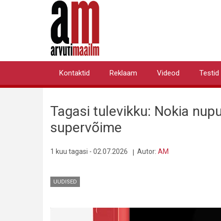
Liigu
edasi
põhisisu
juurde
Kontaktid
Reklaam
Videod
Testid
Primary
links
Tagasi tulevikku: Nokia nu
supervõime
1 kuu tagasi - 02.07.2026
Autor:
AM
UUDISED
Pilt