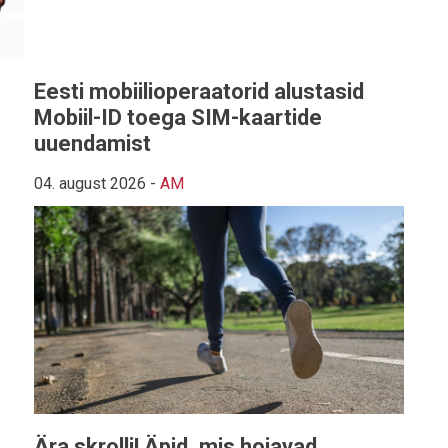
Eesti mobiilioperaatorid alustasid
Mobiil-ID toega SIM-kaartide
uuendamist
04. august 2026
-
AM
Ära skrolli! Äpid, mis hoiavad