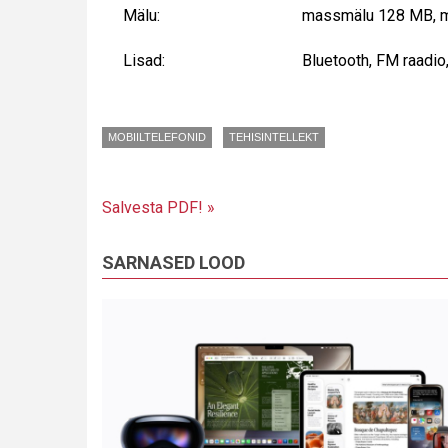
Mälu:
massmälu 128 MB, mä
Lisad:
Bluetooth, FM raadio
MOBIILTELEFONID
TEHISINTELLEKT
Salvesta PDF! »
SARNASED LOOD