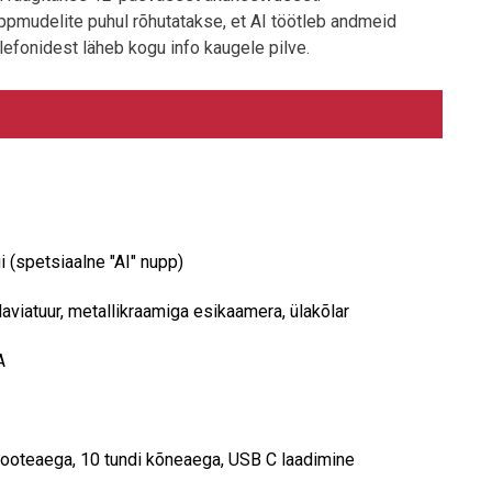
ippmudelite puhul rõhutatakse, et AI töötleb andmeid
elefonidest läheb kogu info kaugele pilve.
i (spetsiaalne "AI" nupp)
aviatuur, metallikraamiga esikaamera, ülakõlar
A
ooteaega, 10 tundi kõneaega, USB C laadimine