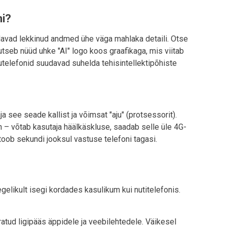
ni?
eedavad lekkinud andmed ühe väga mahlaka detaili. Otse
utseb nüüd uhke "AI" logo koos graafikaga, mis viitab
utelefonid suudavad suhelda tehisintellektipõhiste
ja see seade kallist ja võimsat "aju" (protsessorit).
on – võtab kasutaja häälkäskluse, saadab selle üle 4G-
 toob sekundi jooksul vastuse telefoni tagasi.
egelikult isegi kordades kasulikum kui nutitelefonis.
iratud ligipääs äppidele ja veebilehtedele. Väikesel