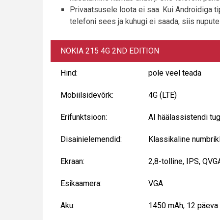
Privaatsusele loota ei saa. Kui Androidiga t
telefoni sees ja kuhugi ei saada, siis nuput
NOKIA 215 4G 2ND EDITION
Hind:
pole veel teada
Mobiilsidevõrk:
4G (LTE)
Erifunktsioon:
AI häälassistendi tug
Disainielemendid:
Klassikaline numbrikl
Ekraan:
2,8-tolline, IPS, QVG
Esikaamera:
VGA
Aku:
1450 mAh, 12 päeva 