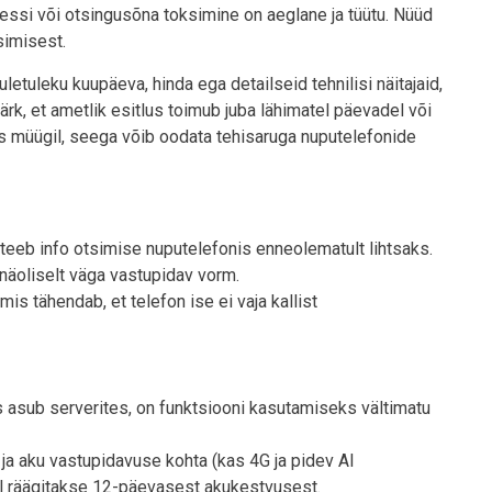
adressi või otsingusõna toksimine on aeglane ja tüütu. Nüüd
simisest.
letuleku kuupäeva, hinda ega detailseid tehnilisi näitajaid,
k, et ametlik esitlus toimub juba lähimatel päevadel või
s müügil, seega võib oodata tehisaruga nuputelefonide
 teeb info otsimise nuputelefonis enneolematult lihtsaks.
tõenäoliselt väga vastupidav vorm.
is tähendab, et telefon ise ei vaja kallist
s asub serverites, on funktsiooni kasutamiseks vältimatu
a aku vastupidavuse kohta (kas 4G ja pidev AI
ul räägitakse 12-päevasest akukestvusest.