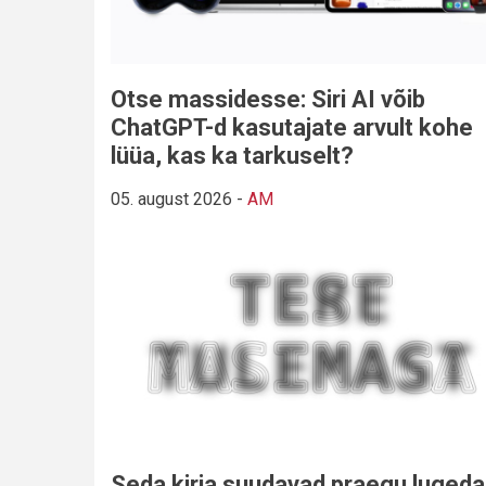
Otse massidesse: Siri AI võib
ChatGPT-d kasutajate arvult kohe
lüüa, kas ka tarkuselt?
05. august 2026
-
AM
Seda kirja suudavad praegu lugeda