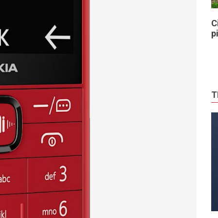
C
p
T