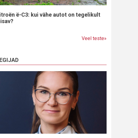
itroën ë-C3: kui vähe autot on tegelikult
iisav?
Veel teste»
EGIJAD