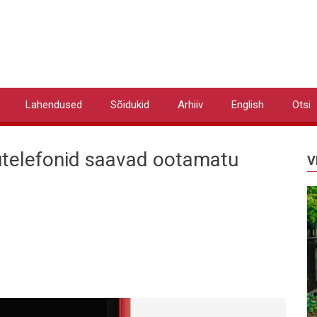
Lahendused
Sõidukid
Arhiiv
English
Otsi
putelefonid saavad ootamatu
V