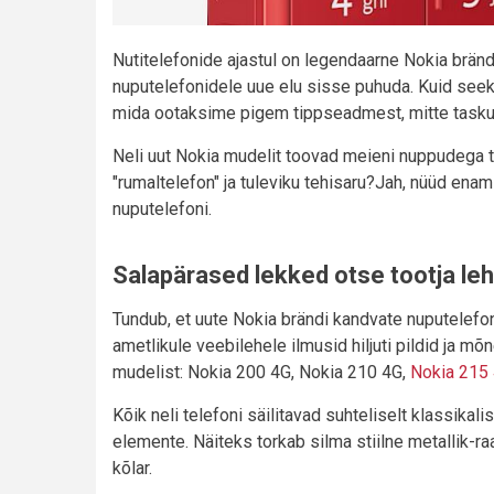
Nutitelefonide ajastul on legendaarne Nokia brän
nuputelefonidele uue elu sisse puhuda. Kuid seek
mida ootaksime pigem tippseadmest, mitte tasku
Neli uut Nokia mudelit toovad meieni nuppudega t
"rumaltelefon" ja tuleviku tehisaru?Jah, nüüd ena
nuputelefoni.
Salapärased lekked otse tootja leh
Tundub, et uute Nokia brändi kandvate nuputelefo
ametlikule veebilehele ilmusid hiljuti pildid ja mõ
mudelist: Nokia 200 4G, Nokia 210 4G,
Nokia 215 
Kõik neli telefoni säilitavad suhteliselt klassika
elemente. Näiteks torkab silma stiilne metallik-r
kõlar.