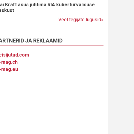
ai Kraft asus juhtima RIA küberturvalisuse
eskust
Veel tegijate lugusid»
ARTNERID JA REKLAAMID
eisijutud.com
-mag.ch
-mag.eu