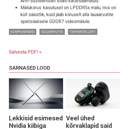
Arm-süsteemidel siiani kättesaamatud.
Mälukiirus: kasutusel on LPDDR5x mälu, mis on
küll säästlik, kuid jääb kiiruselt alla lauaarvutite
spetsiaalsele GDDR7 videomälule.
KOMPONENDID
SÜLEARVUTID
TEHISINTELLEKT
Salvesta PDF! »
SARNASED LOOD
Lekkisid esimesed
Veel ühed
Nvidia kiibiga
kõrvaklapid said