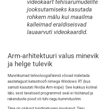
videokaart tehisarumudelite
jooksutamiseks kasutada
rohkem mälu kui maailma
kalleimad eraldiseisvad
lauaarvuti videokaardid.
Arm-arhitektuuri valus minevik
ja helge tulevik
Murelikumad tehnoloogiafännid võivad mäletada
aastatagust katastroofi nimega Windows RT (kus
samuti kasutati Nvidia Arm-kiipe). See kukkus kolinal
läbi, sest tavalised programmid seal ei töötanud ja
rakenduste pood oli tühi nagu kummituslinn.
Täna on olukord tundmatuseni muutunud. Tänu