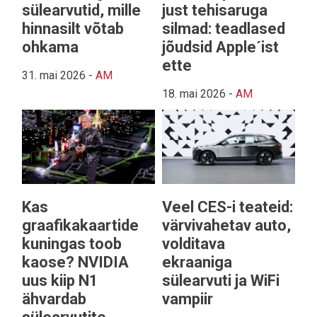
sülearvutid, mille
just tehisaruga
hinnasilt võtab
silmad: teadlased
ohkama
jõudsid Apple´ist
ette
31. mai 2026
-
AM
18. mai 2026
-
AM
Kas
Veel CES-i teateid:
graafikakaartide
värvivahetav auto,
kuningas toob
volditava
kaose? NVIDIA
ekraaniga
uus kiip N1
sülearvuti ja WiFi
ähvardab
vampiir