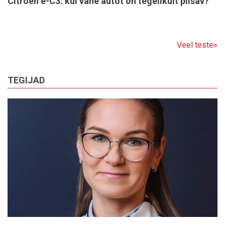
Citroën ë-C3: kui vähe autot on tegelikult piisav?
Veel teste»
TEGIJAD