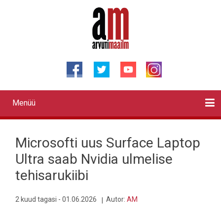
Liigu
edasi
põhisisu
juurde
Menüü
Primary
links
Kontaktid
Reklaam
Videod
Testid
Lahendused
Sõidukid
Arhiiv
English
Otsi
Microsofti uus Surface Laptop
Ultra saab Nvidia ulmelise
tehisarukiibi
2 kuud tagasi - 01.06.2026
Autor:
AM