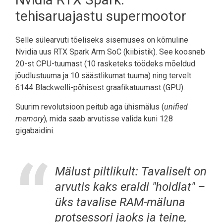
tehisaruajastu supermootor
Selle sülearvuti tõeliseks sisemuses on kõmuline
Nvidia uus RTX Spark Arm SoC (kiibistik). See koosneb
20-st CPU-tuumast (10 rasketeks töödeks mõeldud
jõudlustuuma ja 10 säästlikumat tuuma) ning tervelt
6144 Blackwelli-põhisest graafikatuumast (GPU).
Suurim revolutsioon peitub aga ühismälus (
unified
memory
), mida saab arvutisse valida kuni 128
gigabaidini.
Mälust piltlikult: Tavaliselt on
arvutis kaks eraldi "hoidlat" –
üks tavalise RAM-mäluna
protsessori jaoks ja teine,