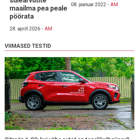
sülearvutite
08. jaanuar 2022
-
AM
maailma pea peale
pöörata
28. aprill 2026
-
AM
VIIMASED TESTID