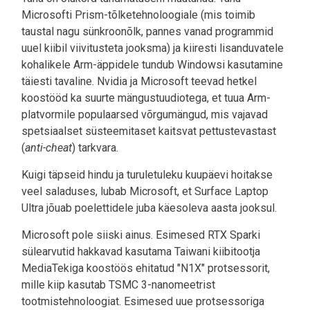
Microsofti Prism-tõlketehnoloogiale (mis toimib
taustal nagu sünkroonõlk, pannes vanad programmid
uuel kiibil viivitusteta jooksma) ja kiiresti lisanduvatele
kohalikele Arm-äppidele tundub Windowsi kasutamine
täiesti tavaline. Nvidia ja Microsoft teevad hetkel
koostööd ka suurte mängustuudiotega, et tuua Arm-
platvormile populaarsed võrgumängud, mis vajavad
spetsiaalset süsteemitaset kaitsvat pettustevastast
(
anti-cheat
) tarkvara.
Kuigi täpseid hindu ja turuletuleku kuupäevi hoitakse
veel saladuses, lubab Microsoft, et Surface Laptop
Ultra jõuab poelettidele juba käesoleva aasta jooksul.
Microsoft pole siiski ainus. Esimesed RTX Sparki
sülearvutid hakkavad kasutama Taiwani kiibitootja
MediaTekiga koostöös ehitatud "N1X" protsessorit,
mille kiip kasutab TSMC 3-nanomeetrist
tootmistehnoloogiat. Esimesed uue protsessoriga