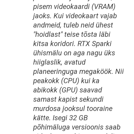
pisem videokaardi (VRAM)
jaoks. Kui videokaart vajab
andmeid, tuleb neid ühest
"hoidlast" teise tõsta läbi
kitsa koridori. RTX Sparki
ühismälu on aga nagu üks
hiiglaslik, avatud
planeeringuga megaköök. Nii
peakokk (CPU) kui ka
abikokk (GPU) saavad
samast kapist sekundi
murdosa jooksul tooraine
kätte. Isegi 32 GB
põhimäluga versioonis saab