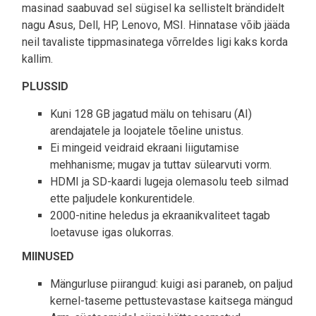
masinad saabuvad sel sügisel ka sellistelt brändidelt
nagu Asus, Dell, HP, Lenovo, MSI. Hinnatase võib jääda
neil tavaliste tippmasinatega võrreldes ligi kaks korda
kallim.
PLUSSID
Kuni 128 GB jagatud mälu on tehisaru (AI)
arendajatele ja loojatele tõeline unistus.
Ei mingeid veidraid ekraani liigutamise
mehhanisme; mugav ja tuttav sülearvuti vorm.
HDMI ja SD-kaardi lugeja olemasolu teeb silmad
ette paljudele konkurentidele.
2000-nitine heledus ja ekraanikvaliteet tagab
loetavuse igas olukorras.
MIINUSED
Mängurluse piirangud: kuigi asi paraneb, on paljud
kernel-taseme pettustevastase kaitsega mängud