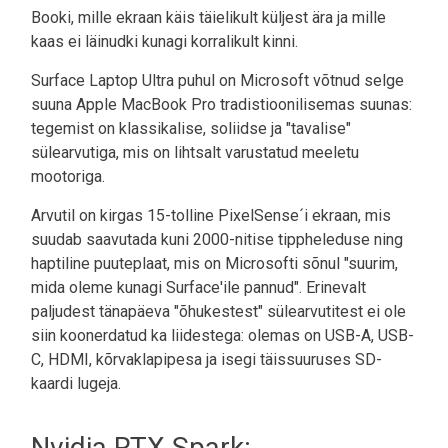
Booki, mille ekraan käis täielikult küljest ära ja mille
kaas ei läinudki kunagi korralikult kinni.
Surface Laptop Ultra puhul on Microsoft võtnud selge
suuna Apple MacBook Pro tradistioonilisemas suunas:
tegemist on klassikalise, soliidse ja "tavalise"
sülearvutiga, mis on lihtsalt varustatud meeletu
mootoriga.
Arvutil on kirgas 15-tolline PixelSense´i ekraan, mis
suudab saavutada kuni 2000-nitise tippheleduse ning
haptiline puuteplaat, mis on Microsofti sõnul "suurim,
mida oleme kunagi Surface'ile pannud". Erinevalt
paljudest tänapäeva "õhukestest" sülearvutitest ei ole
siin koonerdatud ka liidestega: olemas on USB-A, USB-
C, HDMI, kõrvaklapipesa ja isegi täissuuruses SD-
kaardi lugeja.
Nvidia RTX Spark: