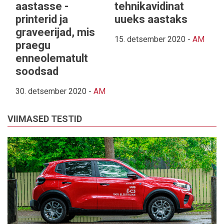
aastasse -
tehnikavidinat
printerid ja
uueks aastaks
graveerijad, mis
15. detsember 2020
-
AM
praegu
enneolematult
soodsad
30. detsember 2020
-
AM
VIIMASED TESTID