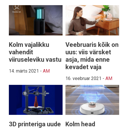
Kolm vajalikku
Veebruaris kõik on
vahendit
uus: viis värsket
viiruseleviku vastu
asja, mida enne
kevadet vaja
14. märts 2021
-
AM
16. veebruar 2021
-
AM
3D printeriga uude
Kolm head