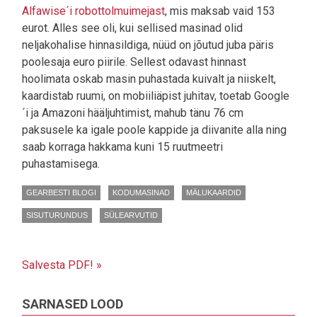
Alfawise´i robottolmuimejast
, mis maksab vaid 153
eurot. Alles see oli, kui sellised masinad olid
neljakohalise hinnasildiga, nüüd on jõutud juba päris
poolesaja euro piirile. Sellest odavast hinnast
hoolimata oskab masin puhastada kuivalt ja niiskelt,
kaardistab ruumi, on mobiiliäpist juhitav, toetab Google
´i ja Amazoni hääljuhtimist, mahub tänu 76 cm
paksusele ka igale poole kappide ja diivanite alla ning
saab korraga hakkama kuni 15 ruutmeetri
puhastamisega.
GEARBESTI BLOGI
KODUMASINAD
MÄLUKAARDID
SISUTURUNDUS
SÜLEARVUTID
Salvesta PDF! »
SARNASED LOOD