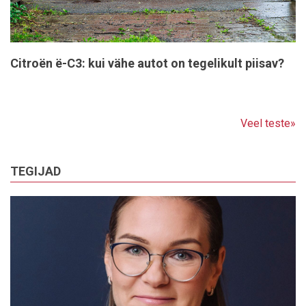
Citroën ë-C3: kui vähe autot on tegelikult piisav?
Veel teste»
TEGIJAD