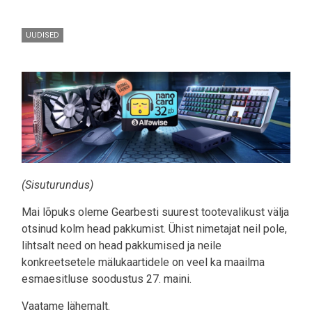
UUDISED
Pilt
(Sisuturundus)
Mai lõpuks oleme Gearbesti suurest tootevalikust välja
otsinud kolm head pakkumist. Ühist nimetajat neil pole,
lihtsalt need on head pakkumised ja neile
konkreetsetele mälukaartidele on veel ka maailma
esmaesitluse soodustus 27. maini.
Vaatame lähemalt.