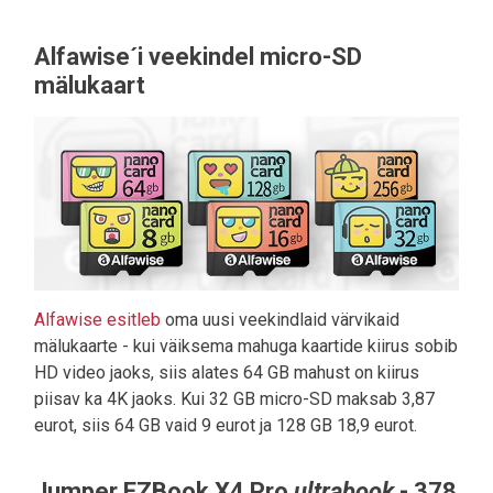
Alfawise´i veekindel micro-SD
mälukaart
Alfawise esitleb
oma uusi veekindlaid värvikaid
mälukaarte - kui väiksema mahuga kaartide kiirus sobib
HD video jaoks, siis alates 64 GB mahust on kiirus
piisav ka 4K jaoks. Kui 32 GB micro-SD maksab 3,87
eurot, siis 64 GB vaid 9 eurot ja 128 GB 18,9 eurot.
Jumper EZBook X4 Pro
ultrabook
- 378