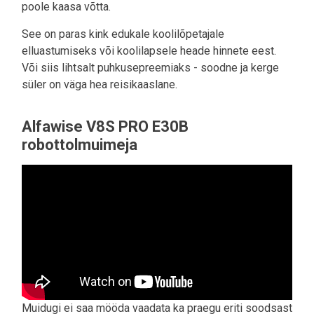
poole kaasa võtta.
See on paras kink edukale koolilõpetajale
elluastumiseks või koolilapsele heade hinnete eest.
Või siis lihtsalt puhkusepreemiaks - soodne ja kerge
süler on väga hea reisikaaslane.
Alfawise V8S PRO E30B
robottolmuimeja
Muidugi ei saa mööda vaadata ka praegu eriti soodsast