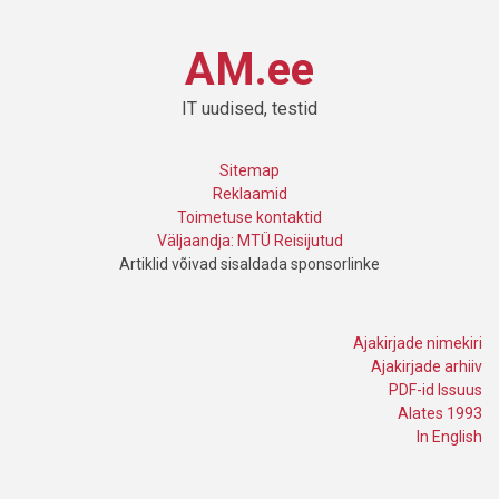
AM.ee
IT uudised, testid
Sitemap
Reklaamid
Toimetuse kontaktid
Väljaandja: MTÜ Reisijutud
Artiklid võivad sisaldada sponsorlinke
Ajakirjade nimekiri
Ajakirjade arhiiv
PDF-id Issuus
Alates 1993
In English