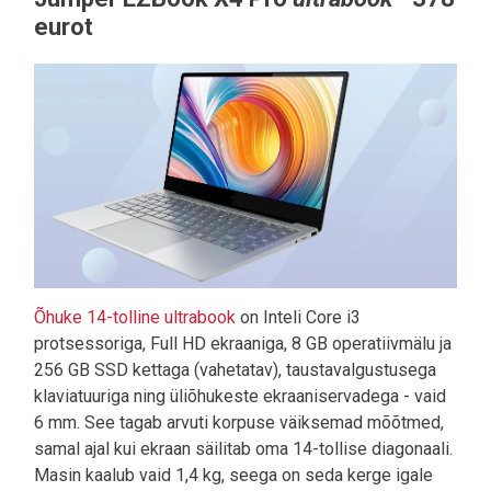
eurot
Õhuke 14-tolline ultrabook
on Inteli Core i3
protsessoriga, Full HD ekraaniga, 8 GB operatiivmälu ja
256 GB SSD kettaga (vahetatav), taustavalgustusega
klaviatuuriga ning üliõhukeste ekraaniservadega - vaid
6 mm. See tagab arvuti korpuse väiksemad mõõtmed,
samal ajal kui ekraan säilitab oma 14-tollise diagonaali.
Masin kaalub vaid 1,4 kg, seega on seda kerge igale