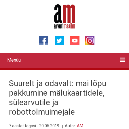
Liigu
edasi
põhisisu
juurde
Menüü
Primary
links
Kontaktid
Reklaam
Videod
Testid
Lahendused
Sõidukid
Arhiiv
English
Otsi
Suurelt ja odavalt: mai lõpu
pakkumine mälukaartidele,
sülearvutile ja
robottolmuimejale
7 aastat tagasi - 20.05.2019
Autor:
AM