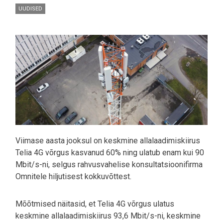
UUDISED
Pilt
Viimase aasta jooksul on keskmine allalaadimiskiirus
Telia 4G võrgus kasvanud 60% ning ulatub enam kui 90
Mbit/s-ni, selgus rahvusvahelise konsultatsioonifirma
Omnitele hiljutisest kokkuvõttest.
Mõõtmised näitasid, et Telia 4G võrgus ulatus
keskmine allalaadimiskiirus 93,6 Mbit/s-ni, keskmine