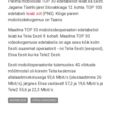
Parima mobiilside TOP 30 edetabelist leiab ka Eesti.
Jagame Tšehhi järel Slovakkiaga 12. kohta. TOP 100
edetabeli
leiab siit
(PNG). Kõige parem
mobiilsidekogemus on Taanis.
Maailma TOP 30 mobiilsideoperaatori edetabelist
leiab ka Telia Eesti 9. kohalt. Maailma TOP 30
videokogemuse edetabelis on aga sees kõik kolm
Eesti suuremat operaatorit - nii Telia Eesti (eespool),
Elisa Eesti kui ka Tele2 Eesti.
Eesti mobiilioperaatorite tulemustes 4G võrkude
mõõtmistel oli kiireim Telia keskmise
allalaadimiskiirusega 93,6 Mbit/s (üleslaadimine 26
Mbit/s), järgnes Elisa vastavalt 57,2 ja 19,6 Mbit/s ja
Tele2 55,6 ja 22,3 Mbit/s.
ANDMESIDE
VÕRGUSEADMED