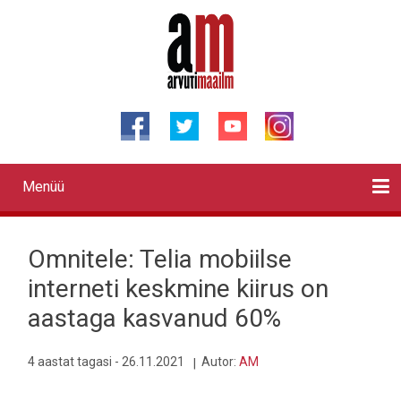
Liigu
edasi
põhisisu
juurde
Menüü
Primary
links
Kontaktid
Reklaam
Videod
Testid
Lahendused
Sõidukid
Arhiiv
English
Otsi
Omnitele: Telia mobiilse
interneti keskmine kiirus on
aastaga kasvanud 60%
4 aastat tagasi - 26.11.2021
Autor:
AM