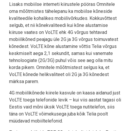
Lisaks mobiilse interneti kiirustele pööras Omnitele
oma mõõtmistes tähelepanu ka mobiilse kõneside
kvaliteedile kohalikes mobiilivõrkudes. Kokkuvõttest
selgub, et nii kõnekvaliteedi kui kõne alustamise
kiiruse vaates on VoLTE ehk 4G võrgus tehtavad
mobiilikõned peajagu üle 2G ja 3G võrgus toimuvatest
kõnedest. VoLTE kõne alustamine võttis Telia võrgus
keskmiselt aega 2,1 sekundit, samas kui vanemate
tehnoloogiate (2G/3G) puhul võis see aeg olla mitu
korda pikem. Omnitele mõõtmistest selgus ka, et
VoLTE kõnede helikvaliteet oli 2G ja 3G kõnedest
märksa parem.
4G mobiilikõnede kiirele kasvule on kaasa aidanud just
VoLTE toega telefonide levik – kui viis aastat tagasi oli
Eestis vaid mõni üksik VoLTE toega nutitelefon, siis
täna on VoLTE võimekusega juba kõik Telia poolt
müüdavad mobiiltelefonid.