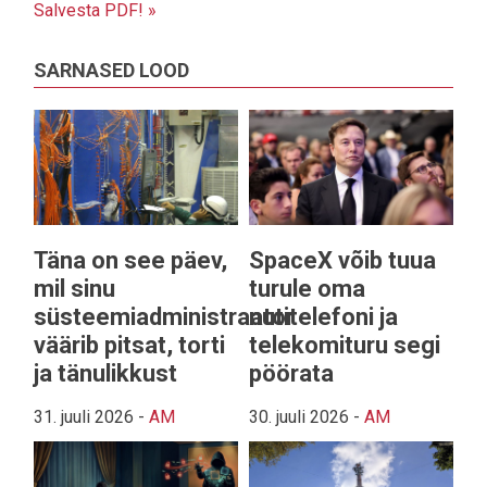
Salvesta PDF! »
SARNASED LOOD
Täna on see päev,
SpaceX võib tuua
mil sinu
turule oma
süsteemiadministraator
nutitelefoni ja
väärib pitsat, torti
telekomituru segi
ja tänulikkust
pöörata
31. juuli 2026
-
AM
30. juuli 2026
-
AM