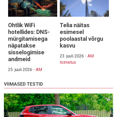
Ohtlik WiFi
Telia näitas
hotellides: DNS-
esimesel
mürgitamisega
poolaastal võrgu
näpatakse
kasvu
sisselogimise
23. juuli 2026
-
AM
andmeid
toimetus
25. juuli 2026
-
AM
VIIMASED TESTID