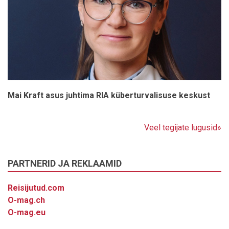
Mai Kraft asus juhtima RIA küberturvalisuse keskust
Veel tegijate lugusid»
PARTNERID JA REKLAAMID
Reisijutud.com
O-mag.ch
O-mag.eu