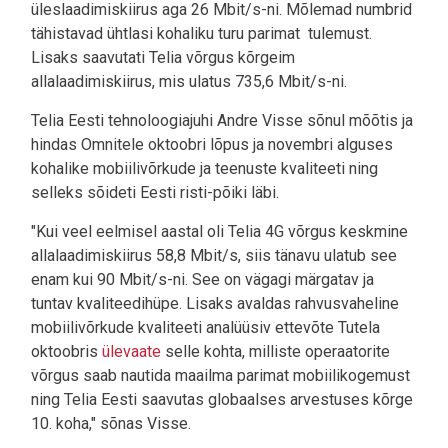
üleslaadimiskiirus aga 26 Mbit/s-ni. Mõlemad numbrid
tähistavad ühtlasi kohaliku turu parimat tulemust.
Lisaks saavutati Telia võrgus kõrgeim
allalaadimiskiirus, mis ulatus 735,6 Mbit/s-ni.
Telia Eesti tehnoloogiajuhi Andre Visse sõnul mõõtis ja
hindas Omnitele oktoobri lõpus ja novembri alguses
kohalike mobiilivõrkude ja teenuste kvaliteeti ning
selleks sõideti Eesti risti-põiki läbi.
"Kui veel eelmisel aastal oli Telia 4G võrgus keskmine
allalaadimiskiirus 58,8 Mbit/s, siis tänavu ulatub see
enam kui 90 Mbit/s-ni. See on vägagi märgatav ja
tuntav kvaliteedihüpe. Lisaks avaldas rahvusvaheline
mobiilivõrkude kvaliteeti analüüsiv ettevõte Tutela
oktoobris
ülevaate
selle kohta, milliste operaatorite
võrgus saab nautida maailma parimat mobiilikogemust
ning Telia Eesti saavutas globaalses arvestuses kõrge
10. koha," sõnas Visse.