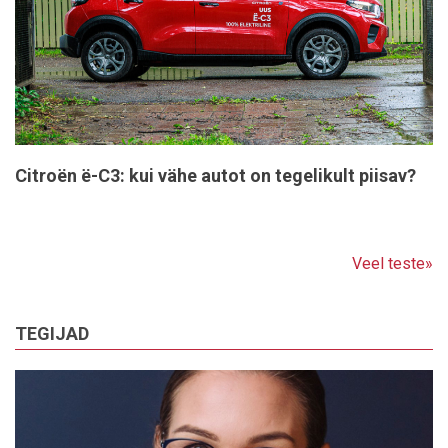
Citroën ë-C3: kui vähe autot on tegelikult piisav?
Veel teste»
TEGIJAD