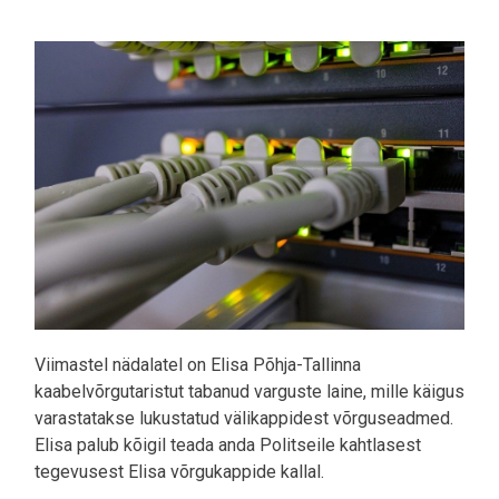
Pilt
Viimastel nädalatel on Elisa Põhja-Tallinna
kaabelvõrgutaristut tabanud varguste laine, mille käigus
varastatakse lukustatud välikappidest võrguseadmed.
Elisa palub kõigil teada anda Politseile kahtlasest
tegevusest Elisa võrgukappide kallal.