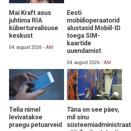
Mai Kraft asus
Eesti
juhtima RIA
mobiilioperaatorid
küberturvalisuse
alustasid Mobiil-ID
keskust
toega SIM-
kaartide
04. august 2026
-
AM
uuendamist
04. august 2026
-
AM
Telia nimel
Täna on see päev,
levivatakse
mil sinu
praegu petuarveid
süsteemiadministraat