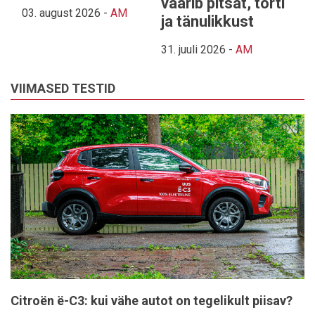
väärib pitsat, torti
03. august 2026
-
AM
ja tänulikkust
31. juuli 2026
-
AM
VIIMASED TESTID
Citroën ë-C3: kui vähe autot on tegelikult piisav?