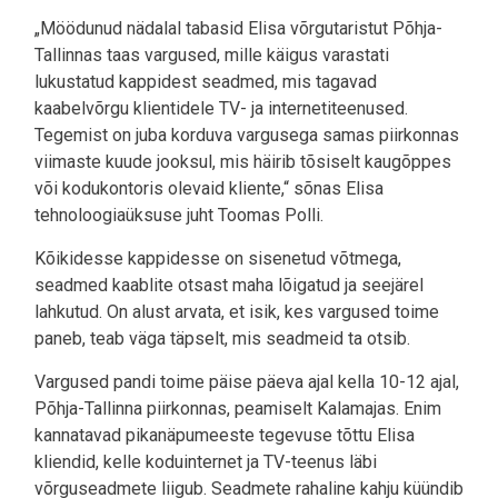
„Möödunud nädalal tabasid Elisa võrgutaristut Põhja-
Tallinnas taas vargused, mille käigus varastati
lukustatud kappidest seadmed, mis tagavad
kaabelvõrgu klientidele TV- ja internetiteenused.
Tegemist on juba korduva vargusega samas piirkonnas
viimaste kuude jooksul, mis häirib tõsiselt kaugõppes
või kodukontoris olevaid kliente,“ sõnas Elisa
tehnoloogiaüksuse juht Toomas Polli.
Kõikidesse kappidesse on sisenetud võtmega,
seadmed kaablite otsast maha lõigatud ja seejärel
lahkutud. On alust arvata, et isik, kes vargused toime
paneb, teab väga täpselt, mis seadmeid ta otsib.
Vargused pandi toime päise päeva ajal kella 10-12 ajal,
Põhja-Tallinna piirkonnas, peamiselt Kalamajas. Enim
kannatavad pikanäpumeeste tegevuse tõttu Elisa
kliendid, kelle koduinternet ja TV-teenus läbi
võrguseadmete liigub. Seadmete rahaline kahju küündib