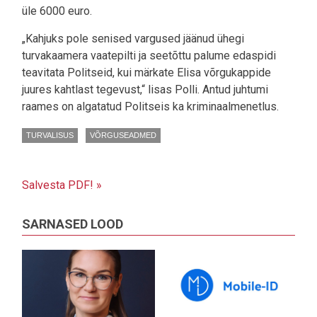
üle 6000 euro.
„Kahjuks pole senised vargused jäänud ühegi
turvakaamera vaatepilti ja seetõttu palume edaspidi
teavitata Politseid, kui märkate Elisa võrgukappide
juures kahtlast tegevust,“ lisas Polli. Antud juhtumi
raames on algatatud Politseis ka kriminaalmenetlus.
TURVALISUS
VÕRGUSEADMED
Salvesta PDF! »
SARNASED LOOD