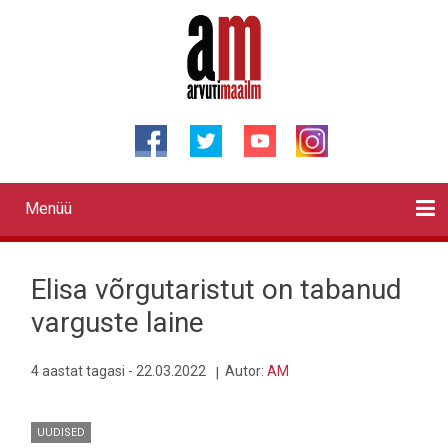
Liigu
edasi
põhisisu
juurde
Menüü
Primary
links
Kontaktid
Reklaam
Videod
Testid
Lahendused
Sõidukid
Arhiiv
English
Otsi
Elisa võrgutaristut on tabanud
varguste laine
4 aastat tagasi - 22.03.2022
Autor:
AM
UUDISED