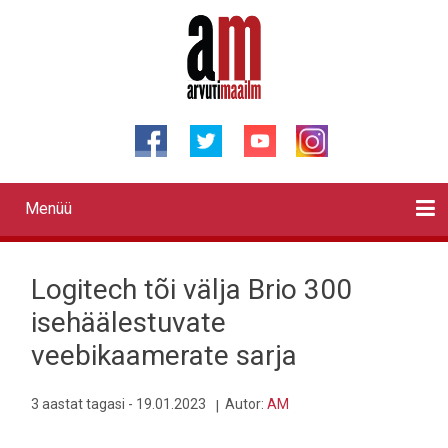
Liigu
edasi
põhisisu
juurde
Menüü
Primary
links
Kontaktid
Reklaam
Videod
Testid
Lahendused
Sõidukid
Arhiiv
English
Otsi
Logitech tõi välja Brio 300
isehäälestuvate
veebikaamerate sarja
3 aastat tagasi - 19.01.2023
Autor:
AM