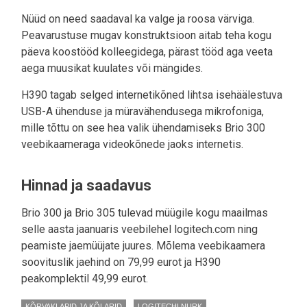
Nüüd on need saadaval ka valge ja roosa värviga.
Peavarustuse mugav konstruktsioon aitab teha kogu
päeva koostööd kolleegidega, pärast tööd aga veeta
aega muusikat kuulates või mängides.
H390 tagab selged internetikõned lihtsa isehäälestuva
USB-A ühenduse ja müravähendusega mikrofoniga,
mille tõttu on see hea valik ühendamiseks Brio 300
veebikaameraga videokõnede jaoks internetis.
Hinnad ja saadavus
Brio 300 ja Brio 305 tulevad müügile kogu maailmas
selle aasta jaanuaris veebilehel logitech.com ning
peamiste jaemüüjate juures. Mõlema veebikaamera
soovituslik jaehind on 79,99 eurot ja H390
peakomplektil 49,99 eurot.
KÕRVAKLAPID JA KÕLARID
LOGITECHI NURK