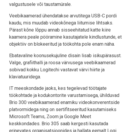
valgustusele või taustamürale.
Veebikaamerad ühendatakse arvutitega USB-C pordi
kaudu, mis muudab videokõnega liitumise lihtsaks.
Pärast kõne lõppu annab sisseehitatud katte kiire
kaamera peale pööramine kasutajatele kindlustunde, et
objektiiv on blokeeritud ja töökohta pole enam näha.
Ebatavaline koonusekujuline disain lisab isikupärasust.
Valge, grafiithalli ja roosa värvusega veebikaamerad
sobivad kokku Logitechi vastavat värvi hiirte ja
klaviatuuridega.
IT meeskondade jaoks, kes tegelevad töötajate
töökohtade ja kodukontorite varustamisega, ühilduvad
Brio 300 veebikaamerad enamiku videokonverentside
platvormidega ning on sertifitseeritud kasutamiseks
Microsoft Teams, Zoom ja Google Meet
keskkondades. Brio 305 saab kergesti kasutada
erinevates organisatsioonides ja hallata eemalt Logi