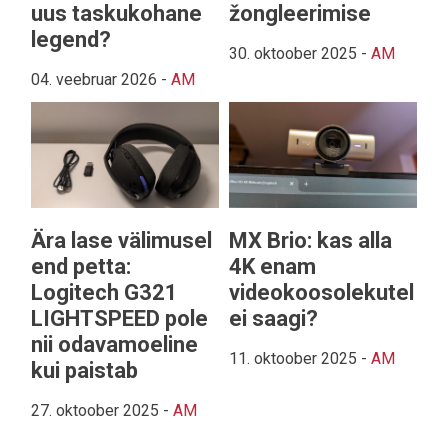
uus taskukohane
žongleerimise
legend?
30. oktoober 2025
-
AM
04. veebruar 2026
-
AM
Ära lase välimusel
MX Brio: kas alla
end petta:
4K enam
Logitech G321
videokoosolekutel
LIGHTSPEED pole
ei saagi?
nii odavamoeline
11. oktoober 2025
-
AM
kui paistab
27. oktoober 2025
-
AM