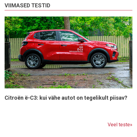
VIIMASED TESTID
Citroën ë-C3: kui vähe autot on tegelikult piisav?
Veel teste»